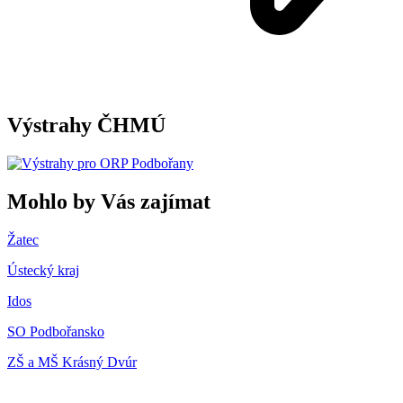
Výstrahy ČHMÚ
Mohlo by Vás zajímat
Žatec
Ústecký kraj
Idos
SO Podbořansko
ZŠ a MŠ Krásný Dvúr