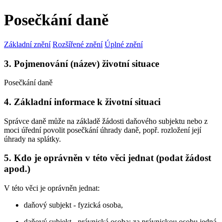
Posečkání daně
Základní znění
Rozšířené znění
Úplné znění
3. Pojmenování (název) životní situace
Posečkání daně
4. Základní informace k životní situaci
Správce daně může na základě žádosti daňového subjektu nebo z
moci úřední povolit posečkání úhrady daně, popř. rozložení její
úhrady na splátky.
5. Kdo je oprávněn v této věci jednat (podat žádost
apod.)
V této věci je oprávněn jednat:
daňový subjekt - fyzická osoba,
daňový subjekt - právnická osoba; za právnickou osobu jedná