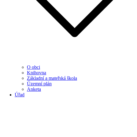
O obci
Knihovna
Základní a mateřská škola
Územní plán
Anketa
Úřad