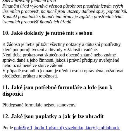
Specializovaný finanční úřad.
Finanční úřad vykonává věcnou působnost prostřednictvím svých
územních pracovišť, na nichž jsou uloženy daňové spisy poplatníků.
Kontakt poplatníků s finančními úřady je zajištěn prostřednictvím
územních pracovišť finančních úřadů.
10. Jaké doklady je nutné mít s sebou
K žádosti je třeba přiložit všechny doklady a důkazní prostředky,
které podporují tvrzení a důvody v žádosti uváděné.
Není třeba prokazovat skutečnosti obecně známé nebo známé
správci daně z jeho činnosti, jakož i právní předpisy uveřejněné
nebo oznámené ve sbírce zákonů.
V případě osobního jednání je úřední osoba oprávněna požadovat
předložení průkazu totožnosti.
11. Jaké jsou potřebné formuláře a kde jsou k
dispozici
Předepsané formuláře nejsou stanoveny.
12. Jaké jsou poplatky a jak je lze uhradit
Podle
položky 1, bodu 1 písm. d) sazebníku, který je přílohou k