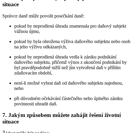
situace
Správce daně může povolit posečkání daně:
pokud by neprodlená úhrada znamenala pro daňový subjekt
vážnou újmu,
pokud by byla ohrožena výživa daňového subjektu nebo osob
na jeho výživu odkázaných,
pokud by neprodlená úhrada vedla k zániku podnikání
daňového subjektu, přičemž výnos z ukončení podnikání by
byl pravděpodobně nižší než jím vytvořená daň v příštím
zdaňovacím období,
není-li možné vybrat daň od daňového subjektu najednou,
nebo
při důvodném očekávání částečného nebo úplného zániku
povinnosti uhradit daň.
7. Jakým způsobem můžete zahájit řešení životní
situace