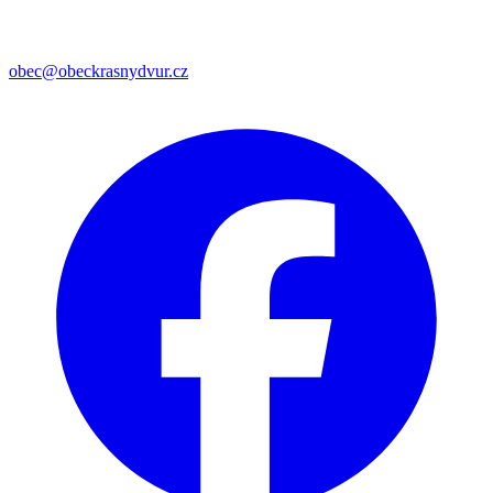
obec@obeckrasnydvur.cz