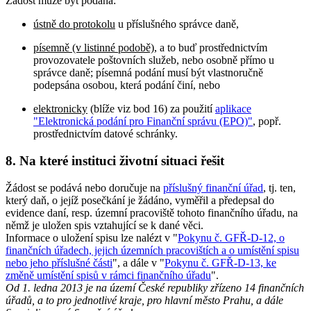
Žádost může být podána:
ústně do protokolu
u příslušného správce daně,
písemně (v listinné podobě)
, a to buď prostřednictvím
provozovatele poštovních služeb, nebo osobně přímo u
správce daně; písemná podání musí být vlastnoručně
podepsána osobou, která podání činí, nebo
elektronicky
(blíže viz bod 16) za použití
aplikace
"Elektronická podání pro Finanční správu (EPO)"
, popř.
prostřednictvím datové schránky.
8. Na které instituci životní situaci řešit
Žádost se podává nebo doručuje na
příslušný finanční úřad
, tj. ten,
který daň, o jejíž posečkání je žádáno, vyměřil a předepsal do
evidence daní, resp. územní pracoviště tohoto finančního úřadu, na
němž je uložen spis vztahující se k dané věci.
Informace o uložení spisu lze nalézt v "
Pokynu č. GFŘ-D-12, o
finančních úřadech, jejich územních pracovištích a o umístění spisu
nebo jeho příslušné části
", a dále v "
Pokynu č. GFŘ-D-13, ke
změně umístění spisů v rámci finančního úřadu
".
Od 1. ledna 2013 je na území České republiky zřízeno 14 finančních
úřadů, a to pro jednotlivé kraje, pro hlavní město Prahu, a dále