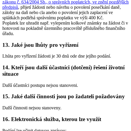
zákonu č. 634/2004 Sb., o správních poplatcích, ve znění pozdějších
předpisů
, přijetí žádosti nebo návrhu o povolení posečkání daně,
zálohy na daň nebo cla anebo o povolení jejich zaplacení ve
splátkách podléhá správnímu poplatku ve výši 400 Kč.
Poplatek lze uhradit např. vylepením kolkové známky na žádost či v
hotovosti na pokladně územního pracoviště příslušného finančního
úřadu.
13. Jaké jsou lhůty pro vyřízení
Lhůta pro vyřízení žádosti je 30 dnů ode dne jejího podání.
14. Kteří jsou další účastníci (dotčení) řešení životní
situace
Další účastníci postupu nejsou stanoveni.
15. Jaké další činnosti jsou po žadateli požadovány
Další činnosti nejsou stanoveny.
16. Elektronická služba, kterou lze využít
Podání lze učinit datovou zprávou: