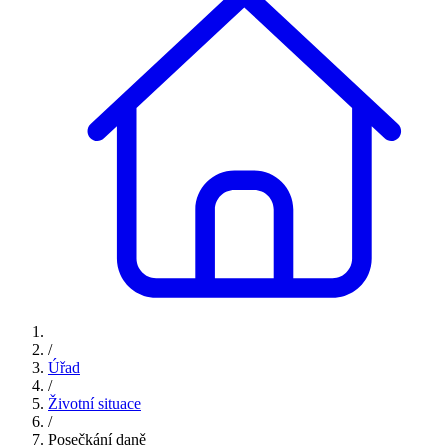
/
Úřad
/
Životní situace
/
Posečkání daně