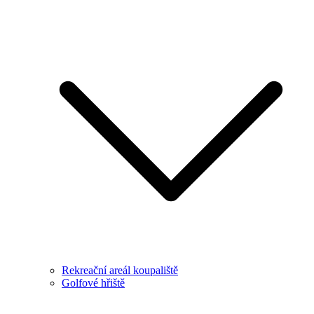
Rekreační areál koupaliště
Golfové hřiště