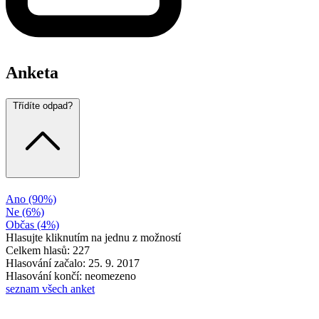
Anketa
Třídíte odpad?
Ano
(90%)
Ne
(6%)
Občas
(4%)
Hlasujte kliknutím na jednu z možností
Celkem hlasů: 227
Hlasování začalo: 25. 9. 2017
Hlasování končí: neomezeno
seznam všech anket