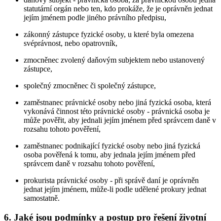
statutární orgán nebo ten, kdo prokáže, že je oprávněn jednat
jejím jménem podle jiného právního předpisu,
zákonný zástupce fyzické osoby, u které byla omezena
svéprávnost, nebo opatrovník,
zmocněnec zvolený daňovým subjektem nebo ustanovený
zástupce,
společný zmocněnec či společný zástupce,
zaměstnanec právnické osoby nebo jiná fyzická osoba, která
vykonává činnost této právnické osoby - právnická osoba je
může pověřit, aby jednali jejím jménem před správcem daně v
rozsahu tohoto pověření,
zaměstnanec podnikající fyzické osoby nebo jiná fyzická
osoba pověřená k tomu, aby jednala jejím jménem před
správcem daně v rozsahu tohoto pověření,
prokurista právnické osoby - při správě daní je oprávněn
jednat jejím jménem, může-li podle udělené prokury jednat
samostatně.
6. Jaké jsou podmínky a postup pro řešení životní