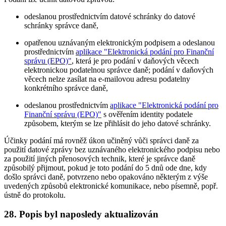
odeslanou prostřednictvím datové schránky do datové
schránky správce daně,
opatřenou uznávaným elektronickým podpisem a odeslanou
prostřednictvím
aplikace "Elektronická podání pro Finanční
správu (EPO)"
, která je pro podání v daňových věcech
elektronickou podatelnou správce daně; podání v daňových
věcech nelze zasílat na e-mailovou adresu podatelny
konkrétního správce daně,
odeslanou prostřednictvím
aplikace "Elektronická podání pro
Finanční správu (EPO)"
s ověřením identity podatele
způsobem, kterým se lze přihlásit do jeho datové schránky.
Účinky podání má rovněž úkon učiněný vůči správci daně za
použití datové zprávy bez uznávaného elektronického podpisu nebo
za použití jiných přenosových technik, které je správce daně
způsobilý přijmout, pokud je toto podání do 5 dnů ode dne, kdy
došlo správci daně, potvrzeno nebo opakováno některým z výše
uvedených způsobů elektronické komunikace, nebo písemně, popř.
ústně do protokolu.
28. Popis byl naposledy aktualizován