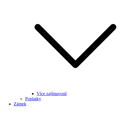
Více zajímavostí
Poplatky
Zámek