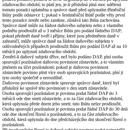
zdaňovacího období; to platí jen, je-li příslušná plná moc udělená
tomuto poradci uplatněna u správce daně před uplynutím tříměsíční
lhůty podle odstavce 1; pokud v šestiměsíční lhůtě podle věty první
tento poradce zemře nebo zanikne, zůstává tato lhůta zachována.
Správce daně může na žádost daňového subjektu nebo z vlastního
podnětu prodloužit až o 3 měsíce lhůtu pro podání řádného DAP;
pokud předmět daně tvoří i příjmy, které jsou předmětem daně v
zahraničí, může správce daně na žádost daňového subjektu v
odůvodněných případech prodloužit lhůtu pro podání DAP až na 10
měsíců po uplynutí zdaňovacího období.
Zemřel-li daňový subjekt dříve, než bylo podáno DAP, plní osoba
spravující pozůstalost daňovou povinnost zůstavitele, a to vlastním
jménem na účet pozůstalosti; pokud je daňovou povinnost
zůstavitele povinno plnit více osob spravujících pozůstalost, plní ji
tyto osoby společně a nerozdílně.
Daňovou povinnost zůstavitele spravuje správce daně, který byl
příslušný ke správě této povinnosti v den smrti zůstavitele.
Osoba spravující pozůstalost je povinna podat řádné DAP do 3
měsíců ode dne smrti zůstavitele, a to za část zdaňovacího období,
která uplynula přede dnem jeho smrti; tuto lhůtu nelze prodloužit.
Osoba spravující pozůstalost je povinna podat řádné DAP do 30 dnů
ode dne skončení řízení o pozůstalosti, a to za část zdaňovacího
období, která uplynula do dne předcházejícího dni skončení řízení o
pozůstalosti.
Při insolvenčním řízení je daňový subjekt povinen podat nejpozději