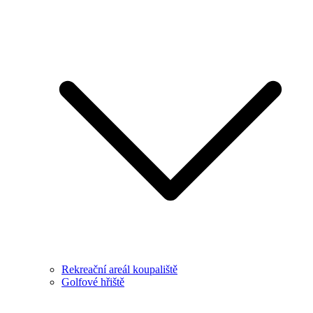
Rekreační areál koupaliště
Golfové hřiště