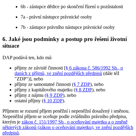
6b - zástupce dědice po skončení řízení o pozůstalosti
7a - právní nástupce právnické osoby
7b - zástupce právního nástupce právnické osoby
6. Jaké jsou podmínky a postup pro řešení životní
situace
DAP podává ten, kdo má:
příjmy ze závislé činnosti [
§ 6 zákona č. 586/1992 Sb., o
daních z příjmů, ve znění pozdějších předpisů
(dále též
"ZDP")], nebo
příjmy ze samostatné činnosti (
§ 7 ZDP
), nebo
příjmy z kapitálového majetku (
§ 8 ZDP
), nebo
příjmy z nájmu (
§ 9 ZDP
), nebo
ostatní příjmy (
§ 10 ZDP
).
Příjmem se rozumí příjem peněžní i nepeněžní dosažený i směnou.
Nepeněžní příjem se oceňuje podle zvláštního právního předpisu,
kterým je
zákon č. 151/1997 Sb., o oceňování majetku a o změně
některých zákonů (zákon o oceňování majetku), ve znění pozdějších
předpisů
.