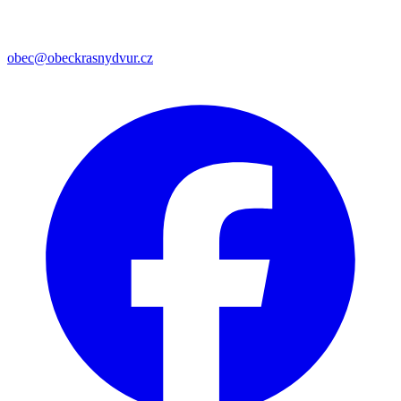
obec@obeckrasnydvur.cz