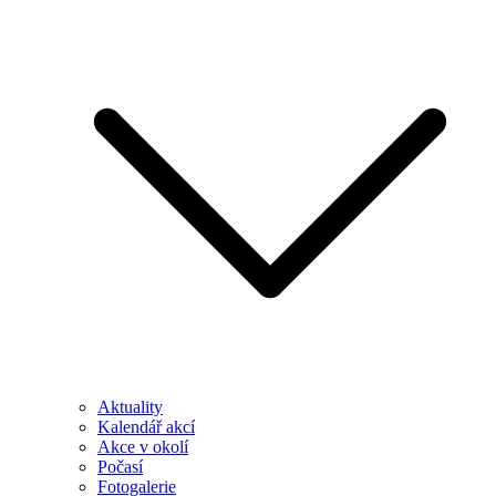
Aktuality
Kalendář akcí
Akce v okolí
Počasí
Fotogalerie