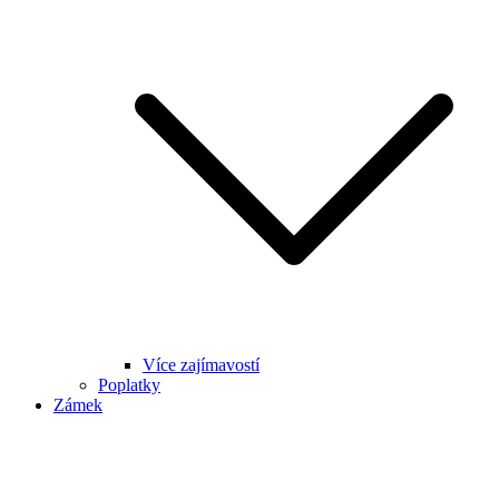
Více zajímavostí
Poplatky
Zámek