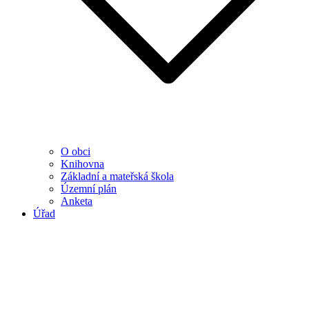
O obci
Knihovna
Základní a mateřská škola
Územní plán
Anketa
Úřad