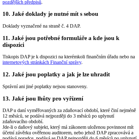
pozdějších předpisů
.
10. Jaké doklady je nutné mít s sebou
Doklady vyznačené na straně č. 4 DAP.
11. Jaké jsou potřebné formuláře a kde jsou k
dispozici
Tiskopis DAP je k dispozici na kterémkoli finančním úřadu nebo na
internetových stránkách Finanční správy
.
12. Jaké jsou poplatky a jak je lze uhradit
Správní ani jiné poplatky nejsou stanoveny.
13. Jaké jsou lhůty pro vyřízení
DAP u daní vyměřovaných za zdaňovací období, které činí nejméně
12 měsíců, se podává nejpozději do 3 měsíců po uplynutí
zdaňovacího období.
Jde-li o daňový subjekt, který má zákonem uloženou povinnost mít
účetní závěrku ověřenou auditorem, nebo jehož DAP zpracovává a
podává poradce, podává se DAP nejpozději do 6 měsíců po uplynutí