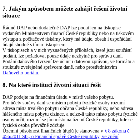
7. Jakým způsobem můžete zahájit řešení životní
situace
Řádné DAP nebo dodatečné DAP lze podat jen na tiskopise
vydaném Ministerstvem financí České republiky nebo na tiskovém
výstupu z počítačové tiskárny, který má údaje, obsah i uspořádání
údajů shodné s tímto tiskopisem.
V tiskopisech a v nich vyznačených přílohách, které jsou součástí
podání, lze požadovat pouze údaje nezbytné pro správu daní.
Podání daňového tvrzení lze učinit i datovou zprávou, ve formátu a
struktuře zveřejněné správcem daně, nebo prostřednictvím
Daňového portálu
.
8. Na které instituci životní situaci řešit
DAP podejte na finančním úřadu v místě vašeho pobytu.
Pro účely správy daní se místem pobytu fyzické osoby rozumí
adresa místa trvalého pobytu občana České republiky, nebo adresa
hlášeného místa pobytu cizince, a nelze-li takto místo pobytu fyzické
osoby určit, rozumí se jím místo na území České republiky, kde se
fyzická osoba převážně zdržuje.
Územní působnost finančních úřadů je stanovena v
§ 8 zákona č.
456/2011 Sb., o Finanční správě České republiky, ve znění