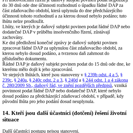
do 30 dnů ode dne účinnosti rozhodnutí o úpadku řádné DAP za
část zdaňovacího období, která uplynula do dne předcházejícího
účinnosti tohoto rozhodnutí a za kterou dosud nebylo podáno; tuto
lhůtu nelze prodloužit.
Lhůty, ve kterých je daňový subjekt povinen podat řádné DAP nebo
dodatečné DAP v průběhu insolvenčního řízení, zůstávají
zachovány.
Ke dni předložení konečné zprávy je daňový subjekt povinen
zpracovat řádné DAP za uplynulou část zdaňovacího období, za
kterou nebylo dosud podáno, a tvrzenou daň zahrnout do
příslušného dokumentu.
Řádné DAP je daňový subjekt povinen podat do 15 dnů ode dne, ke
kterému mělo dojít k jeho zpracování.
Ve stejných lhůtách, které jsou stanoveny v
§ 239b odst. 4 a 5
,
§
239c
,
§ 240a
,
§ 240c odst. 2 a 3
,
§ 240d
a
§ 244 odst. 1 a 4 zákona
č. 280/2009 Sb., daňový řád, ve znění pozdějších předpisů
, vzniká
povinnost podat řádné DAP nebo dodatečné DAP, které nebylo
dosud podáno za předcházející zdaňovací období, v případě, kdy
původní lhůta pro jeho podání dosud neuplynula.
14. Kteří jsou další účastníci (dotčení) řešení životní
situace
Další účastníci postupu nejsou stanoveni.