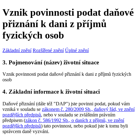
Vznik povinnosti podat daňové
přiznání k dani z příjmů
fyzických osob
Základní znění
Rozšířené znění
Úplné znění
3. Pojmenování (název) životní situace
Vznik povinnosti podat daňové přiznání k dani z příjmů fyzických
osob
4. Základní informace k životní situaci
Daňové přiznání (dále též "DAP") jste povinni podat, pokud vám
vzniká v souladu se
zákonem č. 280/2009 Sb., daňový řád, ve znění
pozdějších předpisů
, nebo v souladu se zvláštním právním
předpisem (
zákon č. 586/1992 Sb., o daních z příjmů, ve znění
pozdějších předpisů
) tato povinnost, nebo pokud jste k tomu byli
správcem daně vyzváni.