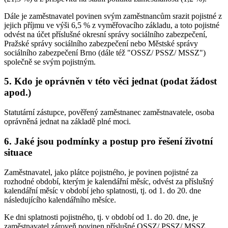
Dále je zaměstnavatel povinen svým zaměstnancům srazit pojistné z
jejich příjmu ve výši 6,5 % z vyměřovacího základu, a toto pojistné
odvést na účet příslušné okresní správy sociálního zabezpečení,
Pražské správy sociálního zabezpečení nebo Městské správy
sociálního zabezpečení Brno (dále též "OSSZ/ PSSZ/ MSSZ")
společně se svým pojistným.
5. Kdo je oprávněn v této věci jednat (podat žádost
apod.)
Statutární zástupce, pověřený zaměstnanec zaměstnavatele, osoba
oprávněná jednat na základě plné moci.
6. Jaké jsou podmínky a postup pro řešení životní
situace
Zaměstnavatel, jako plátce pojistného, je povinen pojistné za
rozhodné období, kterým je kalendářní měsíc, odvést za příslušný
kalendářní měsíc v období jeho splatnosti, tj. od 1. do 20. dne
následujícího kalendářního měsíce.
Ke dni splatnosti pojistného, tj. v období od 1. do 20. dne, je
zaměstnavatel zároveň povinen příslušné OSSZ/ PSSZ/ MSSZ