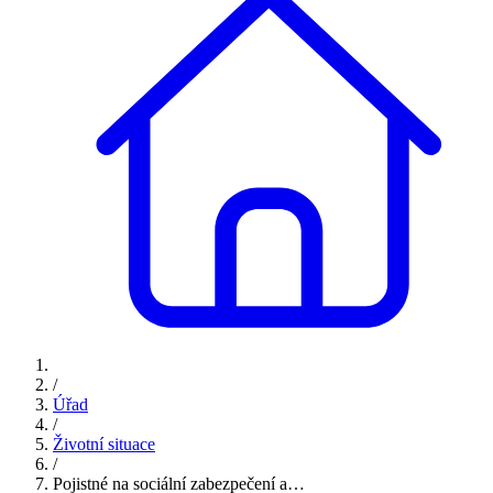
/
Úřad
/
Životní situace
/
Pojistné na sociální zabezpečení a…