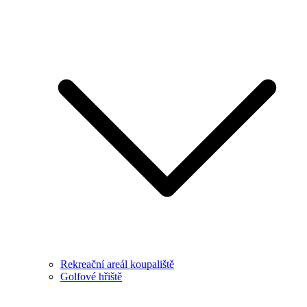
Rekreační areál koupaliště
Golfové hřiště