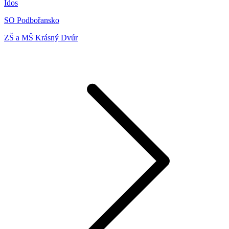
Idos
SO Podbořansko
ZŠ a MŠ Krásný Dvúr