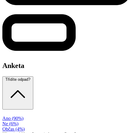
Anketa
Třídíte odpad?
Ano
(90%)
Ne
(6%)
Občas
(4%)