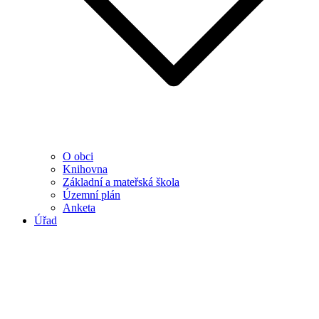
O obci
Knihovna
Základní a mateřská škola
Územní plán
Anketa
Úřad