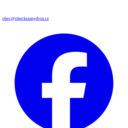
obec@obeckrasnydvur.cz