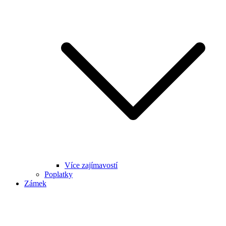
Více zajímavostí
Poplatky
Zámek