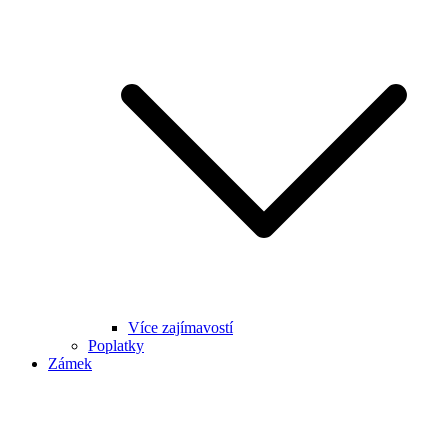
Více zajímavostí
Poplatky
Zámek