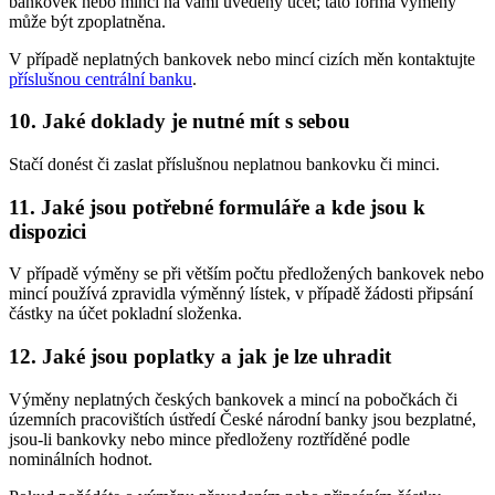
bankovek nebo mincí na vámi uvedený účet; tato forma výměny
může být zpoplatněna.
V případě neplatných bankovek nebo mincí cizích měn kontaktujte
příslušnou centrální banku
.
10. Jaké doklady je nutné mít s sebou
Stačí donést či zaslat příslušnou neplatnou bankovku či minci.
11. Jaké jsou potřebné formuláře a kde jsou k
dispozici
V případě výměny se při větším počtu předložených bankovek nebo
mincí používá zpravidla výměnný lístek, v případě žádosti připsání
částky na účet pokladní složenka.
12. Jaké jsou poplatky a jak je lze uhradit
Výměny neplatných českých bankovek a mincí na pobočkách či
územních pracovištích ústředí České národní banky jsou bezplatné,
jsou-li bankovky nebo mince předloženy roztříděné podle
nominálních hodnot.