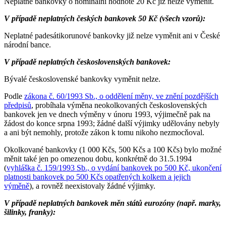
Neplatné bankovky o nominální hodnotě 20 Kč již nelze vyměnit.
V případě neplatných českých bankovek 50 Kč (všech vzorů):
Neplatné padesátikorunové bankovky již nelze vyměnit ani v České
národní bance.
V případě neplatných československých bankovek:
Bývalé československé bankovky vyměnit nelze.
Podle
zákona č. 60/1993 Sb., o oddělení měny, ve znění pozdějších
předpisů
, probíhala výměna neokolkovaných československých
bankovek jen ve dnech výměny v únoru 1993, výjimečně pak na
žádost do konce srpna 1993; žádné další výjimky udělovány nebyly
a ani být nemohly, protože zákon k tomu nikoho nezmocňoval.
Okolkované bankovky (1 000 Kčs, 500 Kčs a 100 Kčs) bylo možné
měnit také jen po omezenou dobu, konkrétně do 31.5.1994
(
vyhláška č. 159/1993 Sb., o vydání bankovek po 500 Kč, ukončení
platnosti bankovek po 500 Kčs opatřených kolkem a jejich
výměně
), a rovněž neexistovaly žádné výjimky.
V případě neplatných bankovek měn států eurozóny (např. marky,
šilinky, franky):