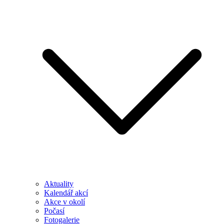
Aktuality
Kalendář akcí
Akce v okolí
Počasí
Fotogalerie