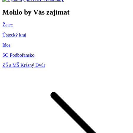
Mohlo by Vás zajímat
Žatec
Ústecký kraj
Idos
SO Podbořansko
ZŠ a MŠ Krásný Dvúr