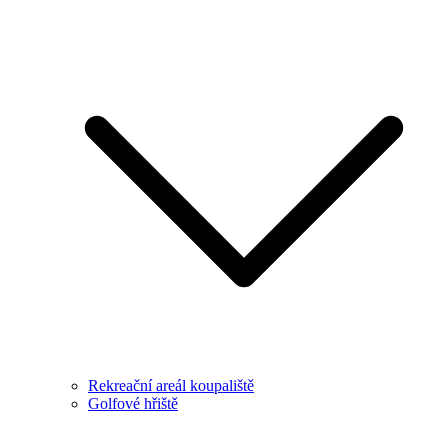
Rekreační areál koupaliště
Golfové hřiště