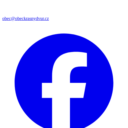
obec@obeckrasnydvur.cz