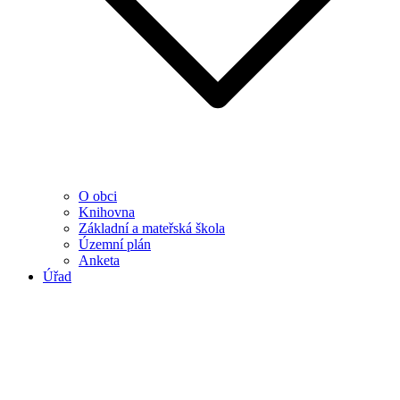
O obci
Knihovna
Základní a mateřská škola
Územní plán
Anketa
Úřad