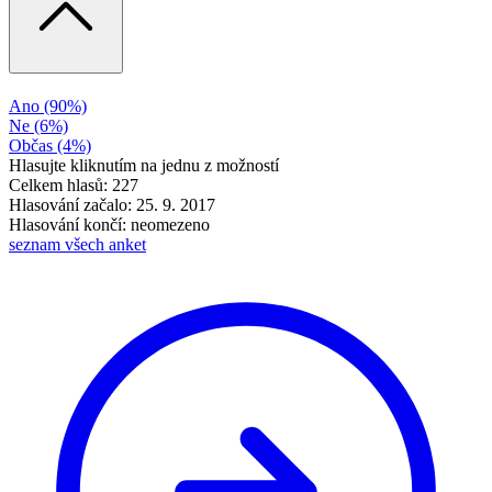
Ano
(90%)
Ne
(6%)
Občas
(4%)
Hlasujte kliknutím na jednu z možností
Celkem hlasů: 227
Hlasování začalo: 25. 9. 2017
Hlasování končí: neomezeno
seznam všech anket