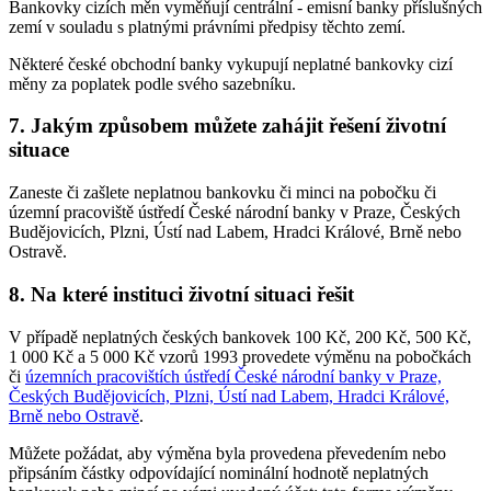
Bankovky cizích měn vyměňují centrální - emisní banky příslušných
zemí v souladu s platnými právními předpisy těchto zemí.
Některé české obchodní banky vykupují neplatné bankovky cizí
měny za poplatek podle svého sazebníku.
7. Jakým způsobem můžete zahájit řešení životní
situace
Zaneste či zašlete neplatnou bankovku či minci na pobočku či
územní pracoviště ústředí České národní banky v Praze, Českých
Budějovicích, Plzni, Ústí nad Labem, Hradci Králové, Brně nebo
Ostravě.
8. Na které instituci životní situaci řešit
V případě neplatných českých bankovek 100 Kč, 200 Kč, 500 Kč,
1 000 Kč a 5 000 Kč vzorů 1993 provedete výměnu na pobočkách
či
územních pracovištích ústředí České národní banky v Praze,
Českých Budějovicích, Plzni, Ústí nad Labem, Hradci Králové,
Brně nebo Ostravě
.
Můžete požádat, aby výměna byla provedena převedením nebo
připsáním částky odpovídající nominální hodnotě neplatných