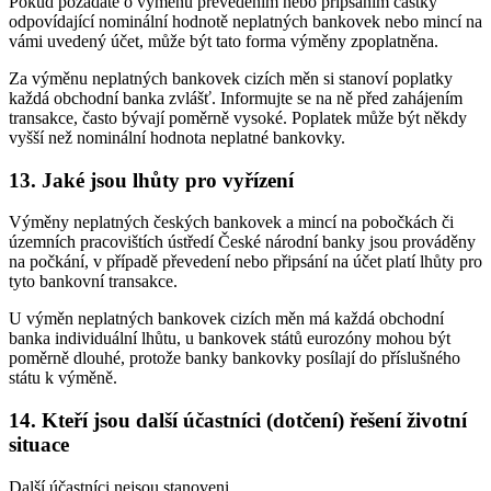
Pokud požádáte o výměnu převedením nebo připsáním částky
odpovídající nominální hodnotě neplatných bankovek nebo mincí na
vámi uvedený účet, může být tato forma výměny zpoplatněna.
Za výměnu neplatných bankovek cizích měn si stanoví poplatky
každá obchodní banka zvlášť. Informujte se na ně před zahájením
transakce, často bývají poměrně vysoké. Poplatek může být někdy
vyšší než nominální hodnota neplatné bankovky.
13. Jaké jsou lhůty pro vyřízení
Výměny neplatných českých bankovek a mincí na pobočkách či
územních pracovištích ústředí České národní banky jsou prováděny
na počkání, v případě převedení nebo připsání na účet platí lhůty pro
tyto bankovní transakce.
U výměn neplatných bankovek cizích měn má každá obchodní
banka individuální lhůtu, u bankovek států eurozóny mohou být
poměrně dlouhé, protože banky bankovky posílají do příslušného
státu k výměně.
14. Kteří jsou další účastníci (dotčení) řešení životní
situace
Další účastníci nejsou stanoveni.