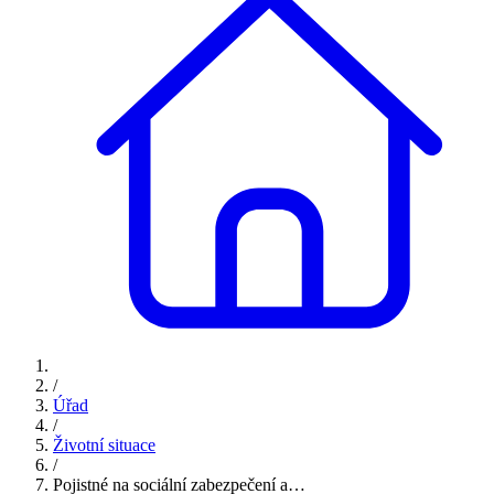
/
Úřad
/
Životní situace
/
Pojistné na sociální zabezpečení a…