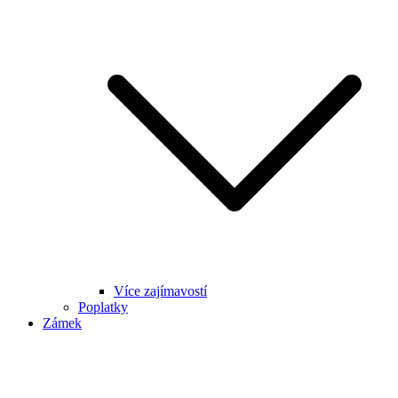
Více zajímavostí
Poplatky
Zámek