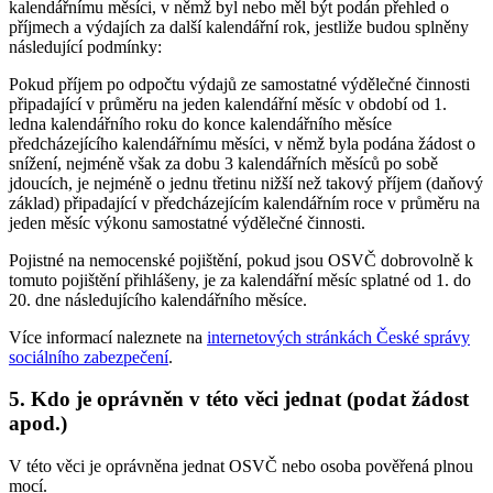
kalendářnímu měsíci, v němž byl nebo měl být podán přehled o
příjmech a výdajích za další kalendářní rok, jestliže budou splněny
následující podmínky:
Pokud příjem po odpočtu výdajů ze samostatné výdělečné činnosti
připadající v průměru na jeden kalendářní měsíc v období od 1.
ledna kalendářního roku do konce kalendářního měsíce
předcházejícího kalendářnímu měsíci, v němž byla podána žádost o
snížení, nejméně však za dobu 3 kalendářních měsíců po sobě
jdoucích, je nejméně o jednu třetinu nižší než takový příjem (daňový
základ) připadající v předcházejícím kalendářním roce v průměru na
jeden měsíc výkonu samostatné výdělečné činnosti.
Pojistné na nemocenské pojištění, pokud jsou OSVČ dobrovolně k
tomuto pojištění přihlášeny, je za kalendářní měsíc splatné od 1. do
20. dne následujícího kalendářního měsíce.
Více informací naleznete na
internetových stránkách České správy
sociálního zabezpečení
.
5. Kdo je oprávněn v této věci jednat (podat žádost
apod.)
V této věci je oprávněna jednat OSVČ nebo osoba pověřená plnou
mocí.