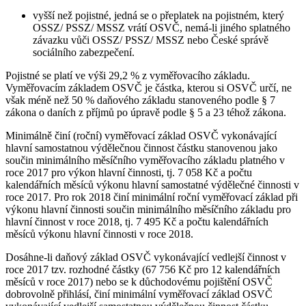
vyšší než pojistné, jedná se o přeplatek na pojistném, který
OSSZ/ PSSZ/ MSSZ vrátí OSVČ, nemá-li jiného splatného
závazku vůči OSSZ/ PSSZ/ MSSZ nebo České správě
sociálního zabezpečení.
Pojistné se platí ve výši 29,2 % z vyměřovacího základu.
Vyměřovacím základem OSVČ je částka, kterou si OSVČ určí, ne
však méně než 50 % daňového základu stanoveného podle § 7
zákona o daních z příjmů po úpravě podle § 5 a 23 téhož zákona.
Minimálně činí (roční) vyměřovací základ OSVČ vykonávající
hlavní samostatnou výdělečnou činnost částku stanovenou jako
součin minimálního měsíčního vyměřovacího základu platného v
roce 2017 pro výkon hlavní činnosti, tj. 7 058 Kč a počtu
kalendářních měsíců výkonu hlavní samostatné výdělečné činnosti v
roce 2017. Pro rok 2018 činí minimální roční vyměřovací základ při
výkonu hlavní činnosti součin minimálního měsíčního základu pro
hlavní činnost v roce 2018, tj. 7 495 Kč a počtu kalendářních
měsíců výkonu hlavní činnosti v roce 2018.
Dosáhne-li daňový základ OSVČ vykonávající vedlejší činnost v
roce 2017 tzv. rozhodné částky (67 756 Kč pro 12 kalendářních
měsíců v roce 2017) nebo se k důchodovému pojištění OSVČ
dobrovolně přihlásí, činí minimální vyměřovací základ OSVČ