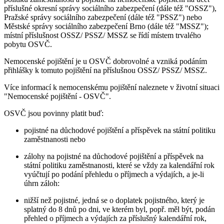
příslušné okresní správy sociálního zabezpečení (dále též "OSSZ"),
Pražské správy sociálního zabezpečení (dále též "PSSZ") nebo
Městské správy sociálního zabezpečení Brno (dále též "MSSZ");
místní příslušnost OSSZ/ PSSZ/ MSSZ se řídí místem trvalého
pobytu OSVČ.
Nemocenské pojištění je u OSVČ dobrovolné a vzniká podáním
přihlášky k tomuto pojištění na příslušnou OSSZ/ PSSZ/ MSSZ.
Více informací k nemocenskému pojištění naleznete v životní situaci
"Nemocenské pojištění - OSVČ".
OSVČ jsou povinny platit buď:
pojistné na důchodové pojištění a příspěvek na státní politiku
zaměstnanosti nebo
zálohy na pojistné na důchodové pojištění a příspěvek na
státní politiku zaměstnanosti, které se vždy za kalendářní rok
vyúčtují po podání přehledu o příjmech a výdajích, a je-li
úhrn záloh:
nižší než pojistné, jedná se o doplatek pojistného, který je
splatný do 8 dnů po dni, ve kterém byl, popř. měl být, podán
přehled o příjmech a výdajích za příslušný kalendářní rok,