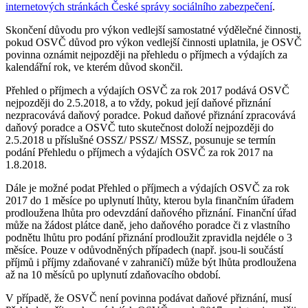
internetových stránkách České správy sociálního zabezpečení
.
Skončení důvodu pro výkon vedlejší samostatné výdělečné činnosti,
pokud OSVČ důvod pro výkon vedlejší činnosti uplatnila, je OSVČ
povinna oznámit nejpozději na přehledu o příjmech a výdajích za
kalendářní rok, ve kterém důvod skončil.
Přehled o příjmech a výdajích OSVČ za rok 2017 podává OSVČ
nejpozději do 2.5.2018, a to vždy, pokud její daňové přiznání
nezpracovává daňový poradce. Pokud daňové přiznání zpracovává
daňový poradce a OSVČ tuto skutečnost doloží nejpozději do
2.5.2018 u příslušné OSSZ/ PSSZ/ MSSZ, posunuje se termín
podání Přehledu o příjmech a výdajích OSVČ za rok 2017 na
1.8.2018.
Dále je možné podat Přehled o příjmech a výdajích OSVČ za rok
2017 do 1 měsíce po uplynutí lhůty, kterou byla finančním úřadem
prodloužena lhůta pro odevzdání daňového přiznání. Finanční úřad
může na žádost plátce daně, jeho daňového poradce či z vlastního
podnětu lhůtu pro podání přiznání prodloužit zpravidla nejdéle o 3
měsíce. Pouze v odůvodněných případech (např. jsou-li součástí
příjmů i příjmy zdaňované v zahraničí) může být lhůta prodloužena
až na 10 měsíců po uplynutí zdaňovacího období.
V případě, že OSVČ není povinna podávat daňové přiznání, musí