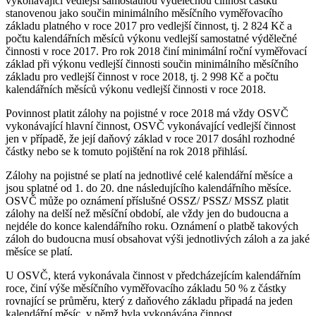
vykonávající vedlejší samostatnou výdělečnou činnost částku
stanovenou jako součin minimálního měsíčního vyměřovacího
základu platného v roce 2017 pro vedlejší činnost, tj. 2 824 Kč a
počtu kalendářních měsíců výkonu vedlejší samostatné výdělečné
činnosti v roce 2017. Pro rok 2018 činí minimální roční vyměřovací
základ při výkonu vedlejší činnosti součin minimálního měsíčního
základu pro vedlejší činnost v roce 2018, tj. 2 998 Kč a počtu
kalendářních měsíců výkonu vedlejší činnosti v roce 2018.
Povinnost platit zálohy na pojistné v roce 2018 má vždy OSVČ
vykonávající hlavní činnost, OSVČ vykonávající vedlejší činnost
jen v případě, že její daňový základ v roce 2017 dosáhl rozhodné
částky nebo se k tomuto pojištění na rok 2018 přihlásí.
Zálohy na pojistné se platí na jednotlivé celé kalendářní měsíce a
jsou splatné od 1. do 20. dne následujícího kalendářního měsíce.
OSVČ může po oznámení příslušné OSSZ/ PSSZ/ MSSZ platit
zálohy na delší než měsíční období, ale vždy jen do budoucna a
nejdéle do konce kalendářního roku. Oznámení o platbě takových
záloh do budoucna musí obsahovat výši jednotlivých záloh a za jaké
měsíce se platí.
U OSVČ, která vykonávala činnost v předcházejícím kalendářním
roce, činí výše měsíčního vyměřovacího základu 50 % z částky
rovnající se průměru, který z daňového základu připadá na jeden
kalendářní měsíc, v němž byla vykonávána činnost.