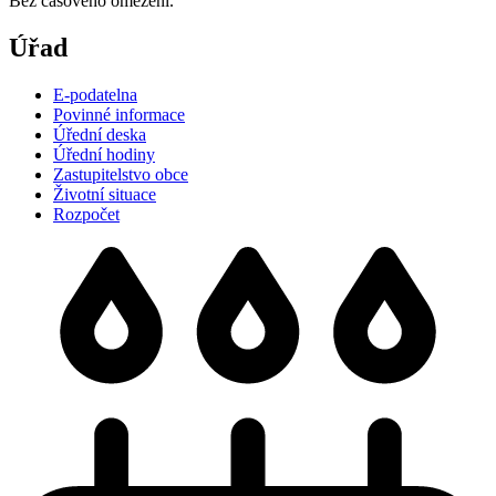
Bez časového omezení.
Úřad
E-podatelna
Povinné informace
Úřední deska
Úřední hodiny
Zastupitelstvo obce
Životní situace
Rozpočet