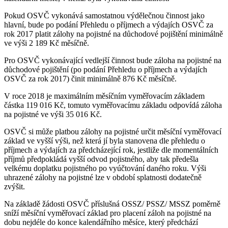
Pokud OSVČ vykonává samostatnou výdělečnou činnost jako
hlavní, bude po podání Přehledu o příjmech a výdajích OSVČ za
rok 2017 platit zálohy na pojistné na důchodové pojištění minimálně
ve výši 2 189 Kč měsíčně.
Pro OSVČ vykonávající vedlejší činnost bude záloha na pojistné na
důchodové pojištění (po podání Přehledu o příjmech a výdajích
OSVČ za rok 2017) činit minimálně 876 Kč měsíčně.
V roce 2018 je maximálním měsíčním vyměřovacím základem
částka 119 016 Kč, tomuto vyměřovacímu základu odpovídá záloha
na pojistné ve výši 35 016 Kč.
OSVČ si může platbou zálohy na pojistné určit měsíční vyměřovací
základ ve vyšší výši, než která jí byla stanovena dle přehledu o
příjmech a výdajích za předcházející rok, jestliže dle momentálních
příjmů předpokládá vyšší odvod pojistného, aby tak předešla
velkému doplatku pojistného po vyúčtování daného roku. Výši
uhrazené zálohy na pojistné lze v období splatnosti dodatečně
zvýšit.
Na základě žádosti OSVČ příslušná OSSZ/ PSSZ/ MSSZ poměrně
sníží měsíční vyměřovací základ pro placení záloh na pojistné na
dobu nejdéle do konce kalendářního měsíce, který předchází