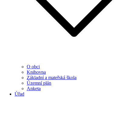
O obci
Knihovna
Základní a mateřská škola
Územní plán
Anketa
Úřad