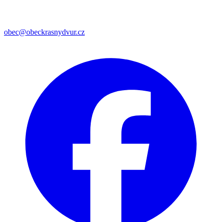
obec@obeckrasnydvur.cz