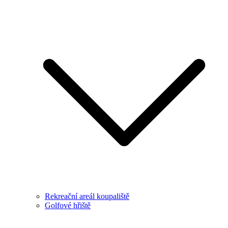
Rekreační areál koupaliště
Golfové hřiště