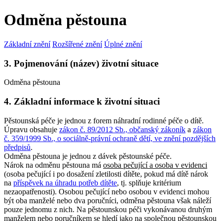
Odměna pěstouna
Základní znění
Rozšířené znění
Úplné znění
3. Pojmenování (název) životní situace
Odměna pěstouna
4. Základní informace k životní situaci
Pěstounská péče je jednou z forem náhradní rodinné péče o dítě.
Úpravu obsahuje
zákon č. 89/2012 Sb., občanský zákoník
a
zákon
č. 359/1999 Sb., o sociálně-právní ochraně dětí, ve znění pozdějších
předpisů
.
Odměna pěstouna je jednou z dávek pěstounské péče.
Nárok na odměnu pěstouna má
osoba pečující a osoba v evidenci
(osoba pečující i po dosažení zletilosti dítěte, pokud má dítě nárok
na
příspěvek na úhradu potřeb dítěte
, tj. splňuje kritérium
nezaopatřenosti). Osobou pečující nebo osobou v evidenci mohou
být oba manželé nebo dva poručníci, odměna pěstouna však náleží
pouze jednomu z nich. Na pěstounskou péči vykonávanou druhým
manželem nebo poručníkem se hledí jako na společnou pěstounskou