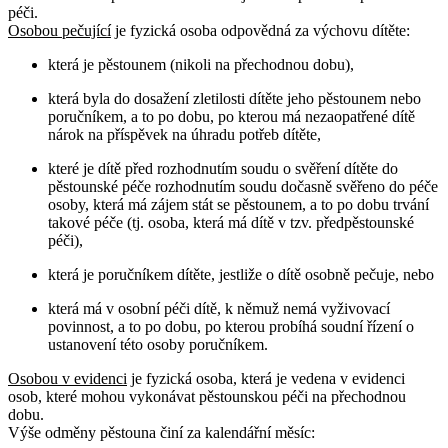
péči.
Osobou pečující
je fyzická osoba odpovědná za výchovu dítěte:
která je pěstounem (nikoli na přechodnou dobu),
která byla do dosažení zletilosti dítěte jeho pěstounem nebo
poručníkem, a to po dobu, po kterou má nezaopatřené dítě
nárok na příspěvek na úhradu potřeb dítěte,
které je dítě před rozhodnutím soudu o svěření dítěte do
pěstounské péče rozhodnutím soudu dočasně svěřeno do péče
osoby, která má zájem stát se pěstounem, a to po dobu trvání
takové péče (tj. osoba, která má dítě v tzv. předpěstounské
péči),
která je poručníkem dítěte, jestliže o dítě osobně pečuje, nebo
která má v osobní péči dítě, k němuž nemá vyživovací
povinnost, a to po dobu, po kterou probíhá soudní řízení o
ustanovení této osoby poručníkem.
Osobou v evidenci
je fyzická osoba, která je vedena v evidenci
osob, které mohou vykonávat pěstounskou péči na přechodnou
dobu.
Výše odměny pěstouna činí za kalendářní měsíc: