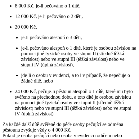
8 000 Kč, je-li pečováno o 1 dítě,
12 000 Kč, je-li pečováno o 2 děti,
20 000 Kč,
je-li pečováno alespoň o 3 děti,
je-li pečováno alespoň o 1 dítě, které je osobou závislou na
pomoci jiné fyzické osoby ve stupni II (středně těžká
závislost) nebo ve stupni III (těžká závislost) nebo ve
stupni IV (úplná závislost),
jde-li o osobu v evidenci, a to i v případě, že nepečuje o
žádné dítě, nebo
24 000 Kč, pečuje-li pěstoun alespoň o 1 dítě, které mu bylo
svěřeno na přechodnou dobu, a toto dítě je osobou závislou
na pomoci jiné fyzické osoby ve stupni II (středně těžká
závislost) nebo ve stupni III (těžká závislost) nebo ve stupni
IV (úplná závislost).
Za každé další dítě svěřené do péče osoby pečující se odměna
pěstouna zvyšuje vždy o 4 000 Kč.
Pokud je osoba pečující nebo osoba v evidenci rodičem nebo