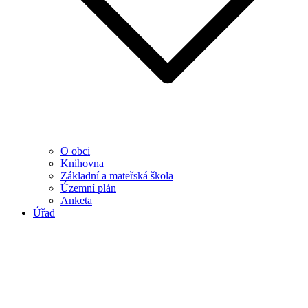
O obci
Knihovna
Základní a mateřská škola
Územní plán
Anketa
Úřad