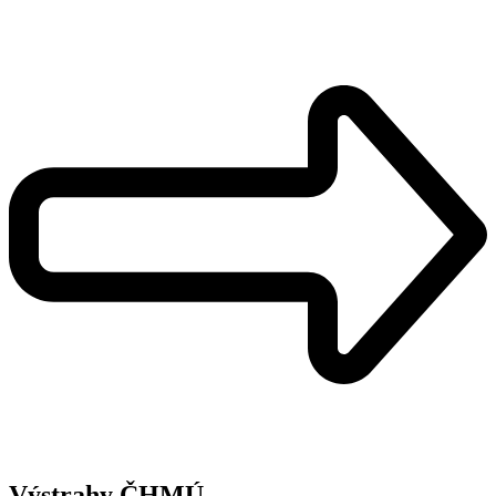
Výstrahy ČHMÚ