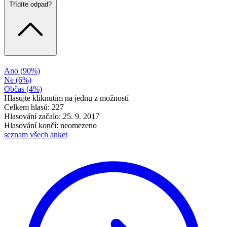
Třídíte odpad?
Ano
(90%)
Ne
(6%)
Občas
(4%)
Hlasujte kliknutím na jednu z možností
Celkem hlasů: 227
Hlasování začalo: 25. 9. 2017
Hlasování končí: neomezeno
seznam všech anket