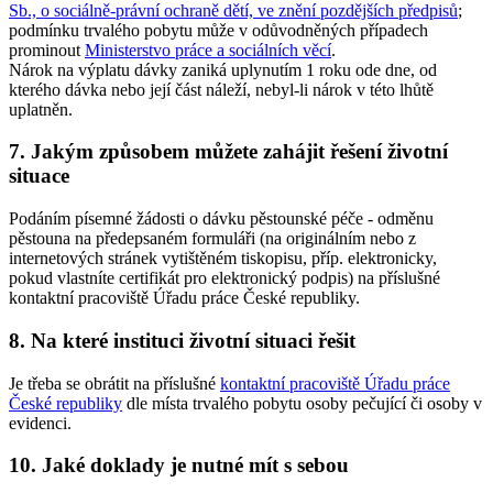
Sb., o sociálně-právní ochraně dětí, ve znění pozdějších předpisů
;
podmínku trvalého pobytu může v odůvodněných případech
prominout
Ministerstvo práce a sociálních věcí
.
Nárok na výplatu dávky zaniká uplynutím 1 roku ode dne, od
kterého dávka nebo její část náleží, nebyl-li nárok v této lhůtě
uplatněn.
7. Jakým způsobem můžete zahájit řešení životní
situace
Podáním písemné žádosti o dávku pěstounské péče - odměnu
pěstouna na předepsaném formuláři (na originálním nebo z
internetových stránek vytištěném tiskopisu, příp. elektronicky,
pokud vlastníte certifikát pro elektronický podpis) na příslušné
kontaktní pracoviště Úřadu práce České republiky.
8. Na které instituci životní situaci řešit
Je třeba se obrátit na příslušné
kontaktní pracoviště Úřadu práce
České republiky
dle místa trvalého pobytu osoby pečující či osoby v
evidenci.
10. Jaké doklady je nutné mít s sebou