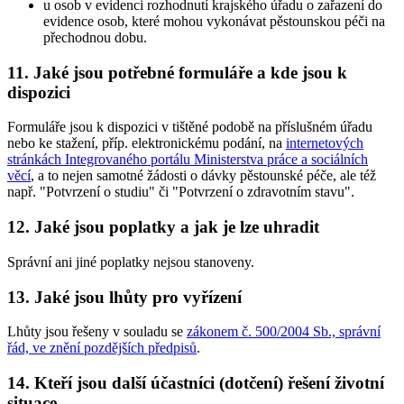
u osob v evidenci rozhodnutí krajského úřadu o zařazení do
evidence osob, které mohou vykonávat pěstounskou péči na
přechodnou dobu.
11. Jaké jsou potřebné formuláře a kde jsou k
dispozici
Formuláře jsou k dispozici v tištěné podobě na příslušném úřadu
nebo ke stažení, příp. elektronickému podání, na
internetových
stránkách Integrovaného portálu Ministerstva práce a sociálních
věcí
, a to nejen samotné žádosti o dávky pěstounské péče, ale též
např. "Potvrzení o studiu" či "Potvrzení o zdravotním stavu".
12. Jaké jsou poplatky a jak je lze uhradit
Správní ani jiné poplatky nejsou stanoveny.
13. Jaké jsou lhůty pro vyřízení
Lhůty jsou řešeny v souladu se
zákonem č. 500/2004 Sb., správní
řád, ve znění pozdějších předpisů
.
14. Kteří jsou další účastníci (dotčení) řešení životní
situace