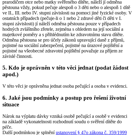
prarodičem otce nebo matky svěřeného dítěte, náleží jí odměna
pěstouna vždy, pokud pečuje alespoň o 3 děti nebo o alespoň 1 dítě
ve II., III. nebo IV. stupni závislosti na pomoci jiné fyzické osoby. V
ostatních případech (pečuje-li o 1 nebo 2 zdravé děti či děti v I.
stupni závislosti) jí náleží odměna pěstouna pouze v případech
hodných zvláštního zřetele, zejména s ohledem na její sociální a
majetkové poměry a s přihlédnutím ke zdravotnímu stavu dítěte.
Odměna pěstouna se pro účely zákonů upravující daně z příjmů,
pojistné na sociální zabezpečení, pojistné na úrazové pojištění a
pojistné na všeobecné zdravotní pojištění považuje za příjem ze
závislé činnosti.
5. Kdo je oprávněn v této věci jednat (podat žádost
apod.)
V této věci je oprávněna jednat osoba pečující a osoba v evidenci.
6. Jaké jsou podmínky a postup pro řešení životní
situace
Nárok na výplatu dávky vzniká osobě pečující a osobě v evidenci
na základě vykonatelnosti rozhodnutí soudu o svěření dítěte do
péče.
Další podmínkou je splnění
ustanovení § 47o zákona č. 359/1999