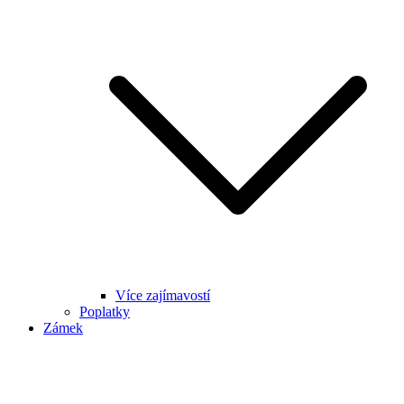
Více zajímavostí
Poplatky
Zámek