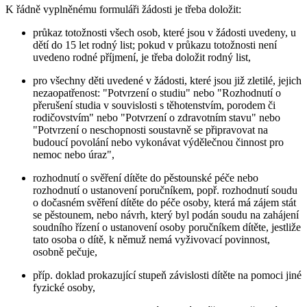
K řádně vyplněnému formuláři žádosti je třeba doložit:
průkaz totožnosti všech osob, které jsou v žádosti uvedeny, u
dětí do 15 let rodný list; pokud v průkazu totožnosti není
uvedeno rodné příjmení, je třeba doložit rodný list,
pro všechny děti uvedené v žádosti, které jsou již zletilé, jejich
nezaopatřenost: "Potvrzení o studiu" nebo "Rozhodnutí o
přerušení studia v souvislosti s těhotenstvím, porodem či
rodičovstvím" nebo "Potvrzení o zdravotním stavu" nebo
"Potvrzení o neschopnosti soustavně se připravovat na
budoucí povolání nebo vykonávat výdělečnou činnost pro
nemoc nebo úraz",
rozhodnutí o svěření dítěte do pěstounské péče nebo
rozhodnutí o ustanovení poručníkem, popř. rozhodnutí soudu
o dočasném svěření dítěte do péče osoby, která má zájem stát
se pěstounem, nebo návrh, který byl podán soudu na zahájení
soudního řízení o ustanovení osoby poručníkem dítěte, jestliže
tato osoba o dítě, k němuž nemá vyživovací povinnost,
osobně pečuje,
příp. doklad prokazující stupeň závislosti dítěte na pomoci jiné
fyzické osoby,