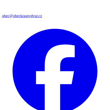
obec@obeckrasnydvur.cz