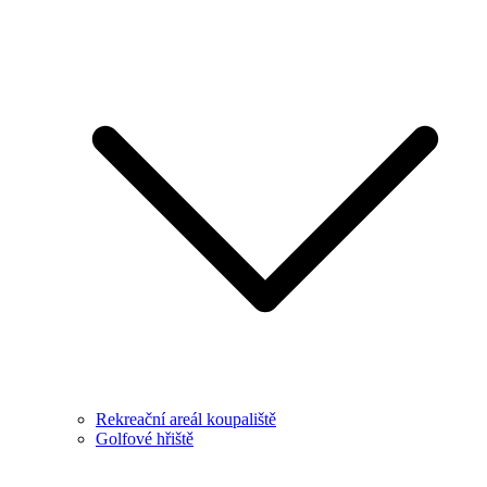
Rekreační areál koupaliště
Golfové hřiště