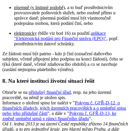
písemně (v listinné podobě)
, a to buď prostřednictvím
provozovatele poštovních služeb, nebo osobně přímo u
správce daně; písemná podání musí být vlastnoručně
podepsána osobou, která podání činí, nebo
elektronicky
(blíže viz bod 16) za použití
aplikace
"Elektronická podání pro Finanční správu (EPO)"
, popř.
prostřednictvím datové schránky.
Ze žádosti musí být patrno - kdo ji činí (označení daňového
subjektu, včetně připojení jeho podpisu na konci žádosti), čeho se
týká (které daně, včetně zdaňovacího období) a co se navrhuje
(zaslání stejnopisu platebního výměru).
8. Na které instituci životní situaci řešit
Obraťte se na
příslušný finanční úřad
, resp. na jeho územní
pracoviště, na němž je uložen spis.
Informace o uložení spisu lze nalézt v "
Pokynu č. GFŘ-D-12, o
finančních úřadech, jejich územních pracovištích a o umístění spisu
nebo jeho příslušné části
", a dále v "
Pokynu č. GFŘ-D-13, ke
změně umístění spisů v rámci finančního úřadu
".
Od 1. ledna 2013 je na území České republiky zřízeno 14 finančních
úřadů, a to pro jednotlivé kraje, pro hlavní město Prahu, a dále