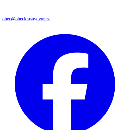
obec@obeckrasnydvur.cz