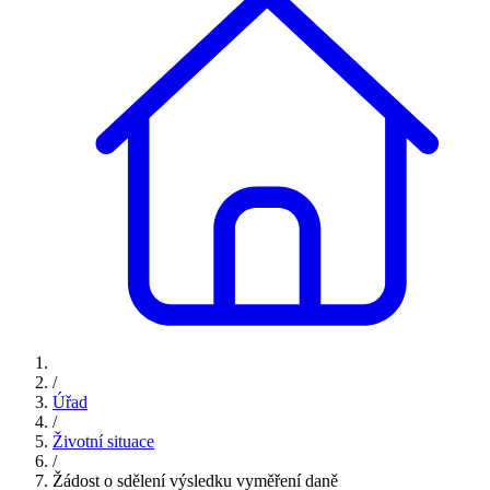
/
Úřad
/
Životní situace
/
Žádost o sdělení výsledku vyměření daně