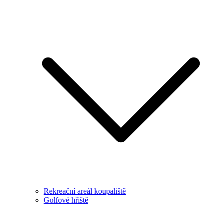
Rekreační areál koupaliště
Golfové hřiště