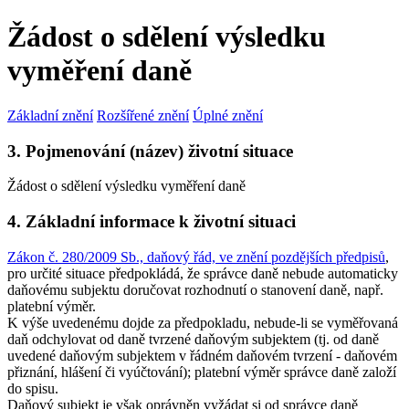
Žádost o sdělení výsledku
vyměření daně
Základní znění
Rozšířené znění
Úplné znění
3. Pojmenování (název) životní situace
Žádost o sdělení výsledku vyměření daně
4. Základní informace k životní situaci
Zákon č. 280/2009 Sb., daňový řád, ve znění pozdějších předpisů
,
pro určité situace předpokládá, že správce daně nebude automaticky
daňovému subjektu doručovat rozhodnutí o stanovení daně, např.
platební výměr.
K výše uvedenému dojde za předpokladu, nebude-li se vyměřovaná
daň odchylovat od daně tvrzené daňovým subjektem (tj. od daně
uvedené daňovým subjektem v řádném daňovém tvrzení - daňovém
přiznání, hlášení či vyúčtování); platební výměr správce daně založí
do spisu.
Daňový subjekt je však oprávněn vyžádat si od správce daně