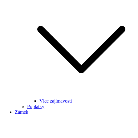
Více zajímavostí
Poplatky
Zámek