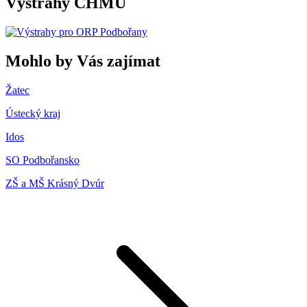
Výstrahy ČHMÚ
Mohlo by Vás zajímat
Žatec
Ústecký kraj
Idos
SO Podbořansko
ZŠ a MŠ Krásný Dvúr