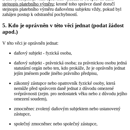
stejnopis platebního výměru
; kromě toho správce daně doručí
stejnopis platebního výměru daňovému subjektu vždy, pokud byl
zahájen postup k odstranění pochybností.
5. Kdo je oprávněn v této věci jednat (podat žádost
apod.)
V této věci je oprávněn jednat:
daňový subjekt - fyzická osoba,
daňový subjekt - právnická osoba; za právnickou osobu jedná
statutární orgán nebo ten, kdo prokáže, že je oprávněn jednat
jejím jménem podle jiného právního předpisu,
zákonný zástupce nebo opatrovník fyzické osoby, která
nemůže před správcem daně jednat z důvodu omezené
svéprávnosti (zejm. pro nedostatek věku nebo z důvodu jejího
omezení soudem),
zmocněnec zvolený daňovým subjektem nebo ustanovený
zástupce,
společný zmocněnec nebo společný zástupce,