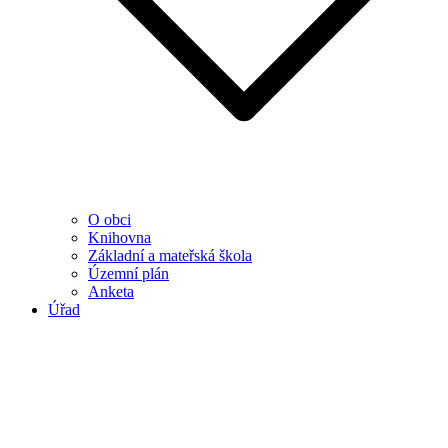
O obci
Knihovna
Základní a mateřská škola
Územní plán
Anketa
Úřad