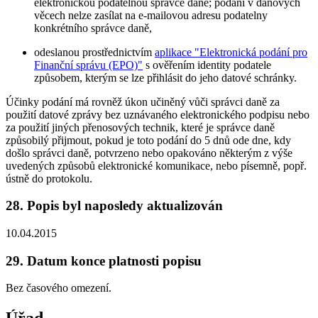
elektronickou podatelnou správce daně; podání v daňových
věcech nelze zasílat na e-mailovou adresu podatelny
konkrétního správce daně,
odeslanou prostřednictvím
aplikace "Elektronická podání pro
Finanční správu (EPO)"
s ověřením identity podatele
způsobem, kterým se lze přihlásit do jeho datové schránky.
Účinky podání má rovněž úkon učiněný vůči správci daně za
použití datové zprávy bez uznávaného elektronického podpisu nebo
za použití jiných přenosových technik, které je správce daně
způsobilý přijmout, pokud je toto podání do 5 dnů ode dne, kdy
došlo správci daně, potvrzeno nebo opakováno některým z výše
uvedených způsobů elektronické komunikace, nebo písemně, popř.
ústně do protokolu.
28. Popis byl naposledy aktualizován
10.04.2015
29. Datum konce platnosti popisu
Bez časového omezení.