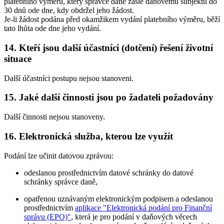
platebního výměru, který správce daně zašle daňovému subjektu do
30 dnů ode dne, kdy obdržel jeho žádost.
Je-li žádost podána před okamžikem vydání platebního výměru, běží
tato lhůta ode dne jeho vydání.
14. Kteří jsou další účastníci (dotčení) řešení životní
situace
Další účastníci postupu nejsou stanoveni.
15. Jaké další činnosti jsou po žadateli požadovány
Další činnosti nejsou stanoveny.
16. Elektronická služba, kterou lze využít
Podání lze učinit datovou zprávou:
odeslanou prostřednictvím datové schránky do datové
schránky správce daně,
opatřenou uznávaným elektronickým podpisem a odeslanou
prostřednictvím
aplikace "Elektronická podání pro Finanční
správu (EPO)"
, která je pro podání v daňových věcech