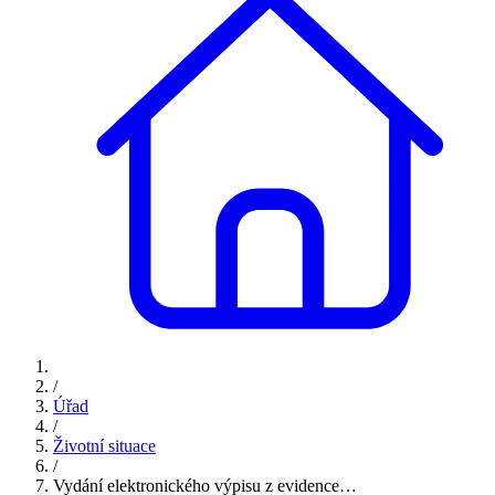
/
Úřad
/
Životní situace
/
Vydání elektronického výpisu z evidence…