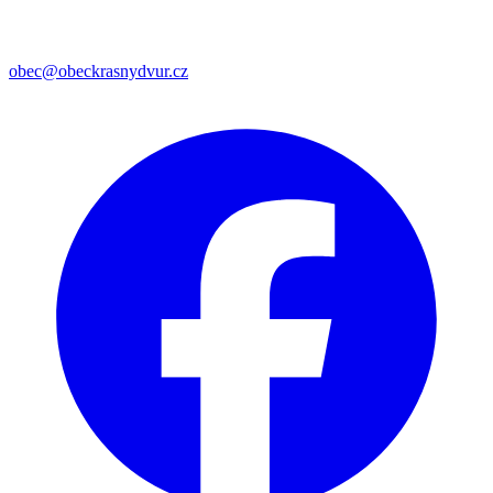
obec@obeckrasnydvur.cz