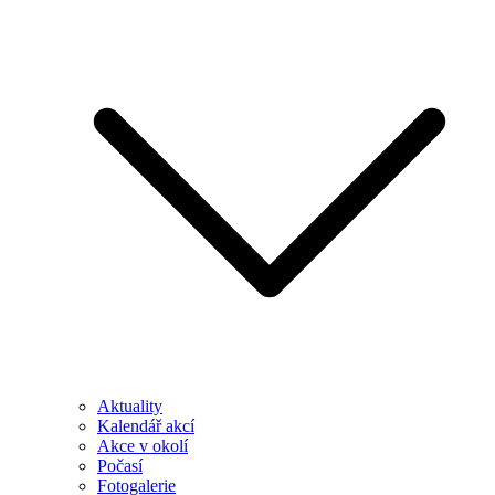
Aktuality
Kalendář akcí
Akce v okolí
Počasí
Fotogalerie