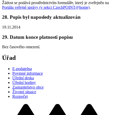
Žádost se podává prostřednictvím formuláře, který je zveřejněn na
Portálu veřejné správy (v sekci CzechPOINT@home)
.
28. Popis byl naposledy aktualizován
19.11.2014
29. Datum konce platnosti popisu
Bez časového omezení.
Úřad
E-podatelna
Povinné informace
Úřední deska
Úřední hodiny
Zastupitelstvo obce
Životní situace
Rozpočet