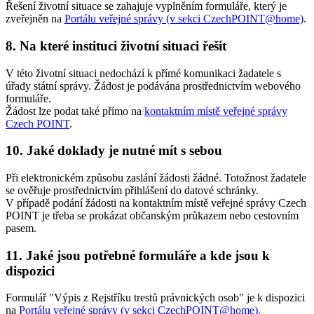
Řešení životní situace se zahajuje vyplněním formuláře, který je
zveřejněn na
Portálu veřejné správy (v sekci CzechPOINT@home)
.
8. Na které instituci životní situaci řešit
V této životní situaci nedochází k přímé komunikaci žadatele s
úřady státní správy. Žádost je podávána prostřednictvím webového
formuláře.
Žádost lze podat také přímo na
kontaktním místě veřejné správy
Czech POINT
.
10. Jaké doklady je nutné mít s sebou
Při elektronickém způsobu zaslání žádosti žádné. Totožnost žadatele
se ověřuje prostřednictvím přihlášení do datové schránky.
V případě podání žádosti na kontaktním místě veřejné správy Czech
POINT je třeba se prokázat občanským průkazem nebo cestovním
pasem.
11. Jaké jsou potřebné formuláře a kde jsou k
dispozici
Formulář "Výpis z Rejstříku trestů právnických osob" je k dispozici
na
Portálu veřejné správy (v sekci CzechPOINT@home)
.