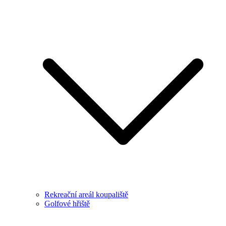
Rekreační areál koupaliště
Golfové hřiště