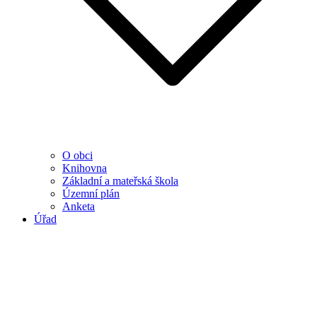
O obci
Knihovna
Základní a mateřská škola
Územní plán
Anketa
Úřad