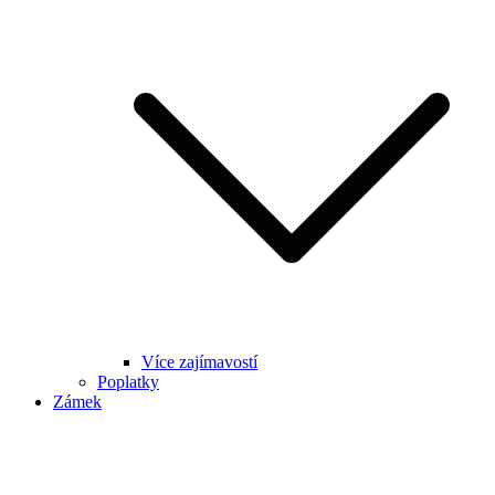
Více zajímavostí
Poplatky
Zámek