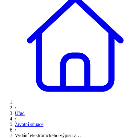
/
Úřad
/
Životní situace
/
Vydání elektronického výpisu z…