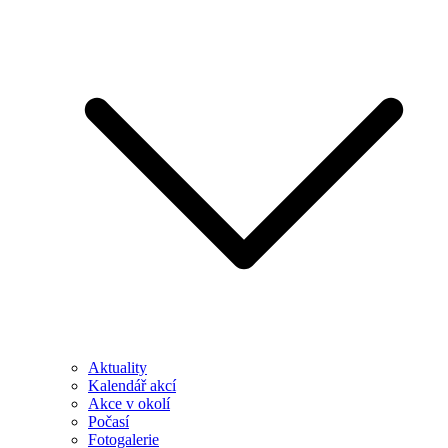
Aktuality
Kalendář akcí
Akce v okolí
Počasí
Fotogalerie