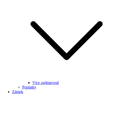
Více zajímavostí
Poplatky
Zámek