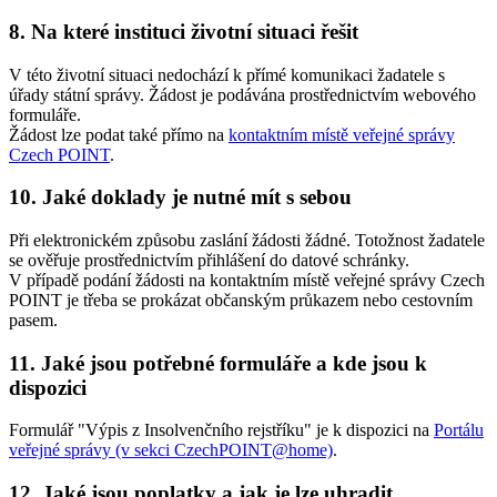
8. Na které instituci životní situaci řešit
V této životní situaci nedochází k přímé komunikaci žadatele s
úřady státní správy. Žádost je podávána prostřednictvím webového
formuláře.
Žádost lze podat také přímo na
kontaktním místě veřejné správy
Czech POINT
.
10. Jaké doklady je nutné mít s sebou
Při elektronickém způsobu zaslání žádosti žádné. Totožnost žadatele
se ověřuje prostřednictvím přihlášení do datové schránky.
V případě podání žádosti na kontaktním místě veřejné správy Czech
POINT je třeba se prokázat občanským průkazem nebo cestovním
pasem.
11. Jaké jsou potřebné formuláře a kde jsou k
dispozici
Formulář "Výpis z Insolvenčního rejstříku" je k dispozici na
Portálu
veřejné správy (v sekci CzechPOINT@home)
.
12. Jaké jsou poplatky a jak je lze uhradit