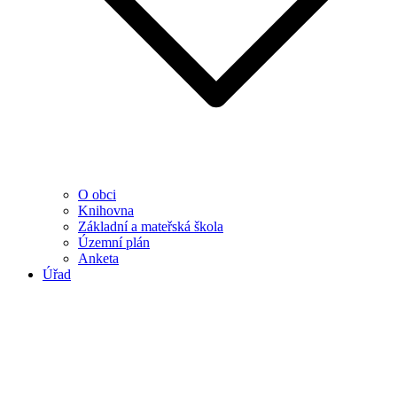
O obci
Knihovna
Základní a mateřská škola
Územní plán
Anketa
Úřad