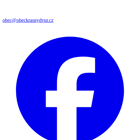
obec@obeckrasnydvur.cz