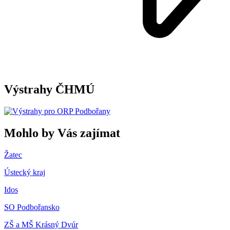
Výstrahy ČHMÚ
Mohlo by Vás zajímat
Žatec
Ústecký kraj
Idos
SO Podbořansko
ZŠ a MŠ Krásný Dvúr