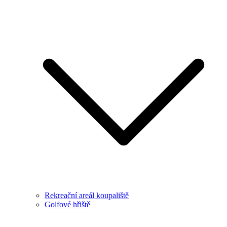
Rekreační areál koupaliště
Golfové hřiště