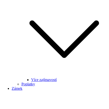
Více zajímavostí
Poplatky
Zámek