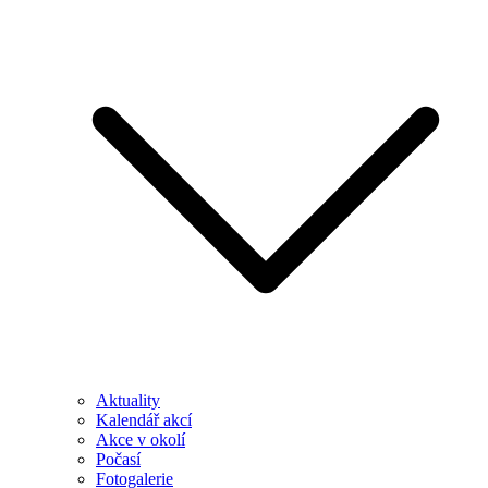
Aktuality
Kalendář akcí
Akce v okolí
Počasí
Fotogalerie