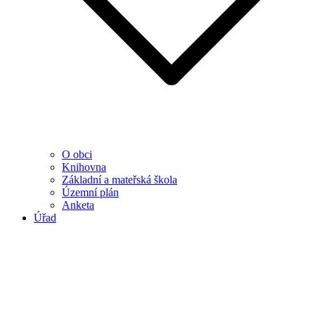
O obci
Knihovna
Základní a mateřská škola
Územní plán
Anketa
Úřad