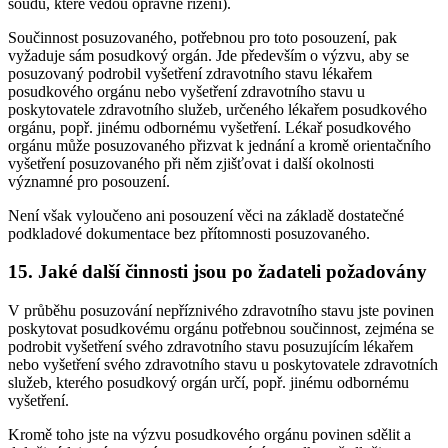
soudu, které vedou opravné řízení).
Součinnost posuzovaného, potřebnou pro toto posouzení, pak
vyžaduje sám posudkový orgán. Jde především o výzvu, aby se
posuzovaný podrobil vyšetření zdravotního stavu lékařem
posudkového orgánu nebo vyšetření zdravotního stavu u
poskytovatele zdravotního služeb, určeného lékařem posudkového
orgánu, popř. jinému odbornému vyšetření. Lékař posudkového
orgánu může posuzovaného přizvat k jednání a kromě orientačního
vyšetření posuzovaného při něm zjišťovat i další okolnosti
významné pro posouzení.
Není však vyloučeno ani posouzení věci na základě dostatečné
podkladové dokumentace bez přítomnosti posuzovaného.
15. Jaké další činnosti jsou po žadateli požadovány
V průběhu posuzování nepříznivého zdravotního stavu jste povinen
poskytovat posudkovému orgánu potřebnou součinnost, zejména se
podrobit vyšetření svého zdravotního stavu posuzujícím lékařem
nebo vyšetření svého zdravotního stavu u poskytovatele zdravotních
služeb, kterého posudkový orgán určí, popř. jinému odbornému
vyšetření.
Kromě toho jste na výzvu posudkového orgánu povinen sdělit a