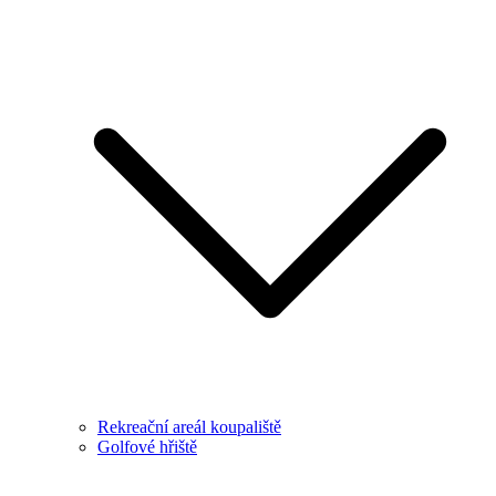
Rekreační areál koupaliště
Golfové hřiště