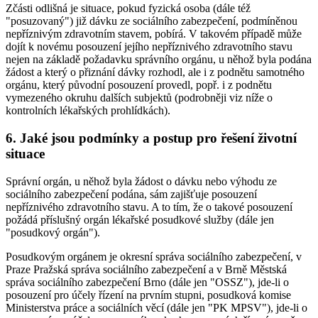
Zčásti odlišná je situace, pokud fyzická osoba (dále též
"posuzovaný") již dávku ze sociálního zabezpečení, podmíněnou
nepříznivým zdravotním stavem, pobírá. V takovém případě může
dojít k novému posouzení jejího nepříznivého zdravotního stavu
nejen na základě požadavku správního orgánu, u něhož byla podána
žádost a který o přiznání dávky rozhodl, ale i z podnětu samotného
orgánu, který původní posouzení provedl, popř. i z podnětu
vymezeného okruhu dalších subjektů (podrobněji viz níže o
kontrolních lékařských prohlídkách).
6. Jaké jsou podmínky a postup pro řešení životní
situace
Správní orgán, u něhož byla žádost o dávku nebo výhodu ze
sociálního zabezpečení podána, sám zajišťuje posouzení
nepříznivého zdravotního stavu. A to tím, že o takové posouzení
požádá příslušný orgán lékařské posudkové služby (dále jen
"posudkový orgán").
Posudkovým orgánem je okresní správa sociálního zabezpečení, v
Praze Pražská správa sociálního zabezpečení a v Brně Městská
správa sociálního zabezpečení Brno (dále jen "OSSZ"), jde-li o
posouzení pro účely řízení na prvním stupni, posudková komise
Ministerstva práce a sociálních věcí (dále jen "PK MPSV"), jde-li o