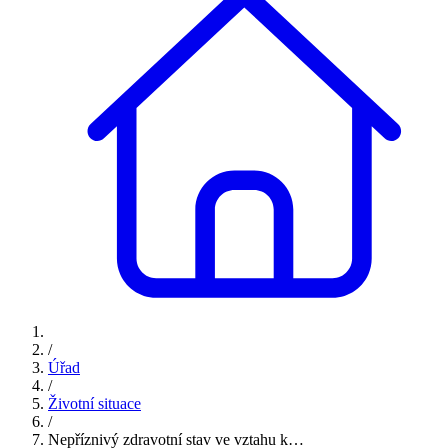
/
Úřad
/
Životní situace
/
Nepříznivý zdravotní stav ve vztahu k…