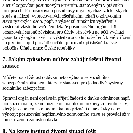
a musí odpovídat posudkovým kritériím, stanoveným v právních
předpisech. Při posuzování posudkový orgán vychází z lékařských
zpráv a nálezů, vypracovaných ošetřujícími lékaři o zdravotním
stavu fyzických osob, popř. z výsledků funkčních vyšetření a
výsledků vlastního vyšetření lékaře posudkového orgánu. Při
posuzování stupně závislosti pro účely příspěvku na péči vychází
posudkový orgán navíc i z výsledku sociálního šetření, které v řízení
na prvním stupni provádí sociální pracovník příslušné krajské
pobočky Úřadu práce České republiky.
7. Jakým způsobem můžete zahájit řešení životní
situace
Můžete podat žádost o dávku nebo výhodu ze sociálního
zabezpečení způsobem, který je stanoven pro jednotlivé systémy
sociálního zabezpečení.
Správní orgán není oprávněn přijetí žádosti o dávku odmítnout např.
poukazem na to, že nemůžete mít natolik nepříznivý zdravotní stav,
který je stanoven jako podmínka pro přiznání dané dávky nebo
výhody; posuzování nepříznivého zdravotního stavu se provádí až v
rámci řízení o žádosti o dávku.
8. Na které instituci životní situaci řešit