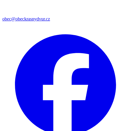
obec@obeckrasnydvur.cz