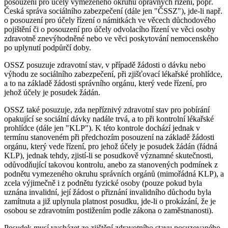
posouzení pro účely vymezeného okruhu opravných řízení, popř.
Česká správa sociálního zabezpečení (dále jen "ČSSZ"), jde-li např.
o posouzení pro účely řízení o námitkách ve věcech důchodového
pojištění či o posouzení pro účely odvolacího řízení ve věci osoby
zdravotně znevýhodněné nebo ve věci poskytování nemocenského
po uplynutí podpůrčí doby.
OSSZ posuzuje zdravotní stav, v případě žádosti o dávku nebo
výhodu ze sociálního zabezpečení, při zjišťovací lékařské prohlídce,
a to na základě žádosti správního orgánu, který vede řízení, pro
jehož účely je posudek žádán.
OSSZ také posuzuje, zda nepříznivý zdravotní stav pro pobírání
opakující se sociální dávky nadále trvá, a to při kontrolní lékařské
prohlídce (dále jen "KLP"). K této kontrole dochází jednak v
termínu stanoveném při předchozím posouzení na základě žádosti
orgánu, který vede řízení, pro jehož účely je posudek žádán (řádná
KLP), jednak tehdy, zjistí-li se posudkově významné skutečnosti,
odůvodňující takovou kontrolu, anebo za stanovených podmínek z
podnětu vymezeného okruhu správních orgánů (mimořádná KLP), a
zcela výjimečně i z podnětu fyzické osoby (pouze pokud byla
uznána invalidní, její žádost o přiznání invalidního důchodu byla
zamítnuta a již uplynula platnost posudku, jde-li o prokázání, že je
osobou se zdravotním postižením podle zákona o zaměstnanosti).
Posudek musí vycházet ze zjištění zdravotního stavu posuzovaného