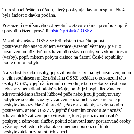
Tuto situaci řešíte na úřadu, který poskytuje dávku, resp. u něhož
byla žádost o dávku podána.
Posouzení nepříznivého zdravotního stavu v rámci prvního stupně
správního řízení provádí
místně příslušná OSSZ
.
Místní příslušnost OSSZ se řídí místem trvalého pobytu
posuzovaného anebo sídlem věznice (vazební věznice), jde-li o
posouzení nepříznivého zdravotního stavu osoby ve výkonu trestu
(vazby), popř. místem pobytu cizince na území České republiky
podle druhu pobytu.
Na žádost fyzické osoby, jejíž zdravotní stav má být posouzen, nebo
s jejím souhlasem může příslušná OSSZ požádat o posouzení této
osoby OSSZ, v jejímž územním obvodu je tato osoba zaměstnána
nebo se v něm dlouhodobě zdržuje, popř. je hospitalizována ve
zdravotnickém zařízení lůžkové péče nebo jsou jí poskytovány
pobytové sociální služby v zařízení sociálních služeb nebo je jí
poskytováno vzdělávání pro děti, žáky a studenty se zdravotním
postižením, anebo OSSZ, v jejímž územním obvodu se nachází
zdravotnické zařízení poskytovatele, který posuzované osobě
poskytuje zdravotní služby, pokud zdravotní stav posuzované osoby
vyžaduje vzhledem k charakteru nemoci posouzení tímto
poskytovatelem zdravotních služeb.