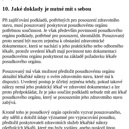
10. Jaké doklady je nutné mít s sebou
Při zajišťování podkladů, potřebných pro posouzení zdravotního
stavu, musí posuzovaný poskytovat posudkovému orgánu
potřebnou součinnost. Je však především povinností posudkového
orgánu podklady, potřebné pro posouzení, shromáždit. Posuzovaný
proto nesmí být nucen zejména k obstarání zdravotnické
dokumentace, která se nachází u jeho praktického nebo odborného
lékaře, protože uvedení lékaři mají povinnost tuto dokumentaci
posudkovému orgánu poskytnout na základě požadavku lékaře
posudkového orgánu.
Posuzovaný má však možnost předložit posudkovému orgánu
aktuální lékařské nálezy o svém zdravotním stavu, které má k
dispozici. Uvedený postup je účelný zejména tehdy, pokud takové
nálezy nemá jeho praktický lékař ve zdravotní dokumentaci a lze
proto předpokládat, že je jako součást podkladů nebude mít ani lékař
posudkového orgánu, který se posouzením jeho zdravotního stavu
zabývá.
Kromě toho je posudkový orgán oprávněn vyzvat posuzovaného,
aby sdělil a doložil údaje významné pro vypracování posudku,
předložil poskytovateli zdravotních služeb lékařské nálezy
ošetřujících lékařů, které mu byly vydány, anebo poskytl jinou