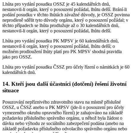
Lhůta pro vydání posudku OSSZ je 45 kalendářních dnů,
nestanovil-li orgán, který o posouzení požádal, lhůtu delší. Brání-li
podání posudku v těchto lhůtách závažné důvody, je OSSZ povinna
neprodleně sdělit tyto důvody orgánu, který o posouzení požádal; v
těchto případech se lhůta prodlužuje až o 30 kalendářních dnů,
nestanovil-li orgán, který o posouzení požádal, lhůtu delší.
Lhůta pro vydání posudku PK MPSV je 60 kalendářních dnů,
nestanovil-li orgán, který o posouzení požádal, lhůtu delší; o
možném prodloužení lhůty platí pro PK MPSV shodná pravidla
jako pro OSSZ.
Lhůta pro vydání posudku ČSSZ pro účely řízení o námitkách je 60
kalendářních dnů.
14. Kteří jsou další účastníci (dotčení) řešení životní
situace
Posuzování nepříznivého zdravotního stavu na místně příslušné
OSSZ, u ČSSZ anebo u PK MPSV (jde-li o posouzení pro účely
vymezeného okruhu opravného řízení) je zahajováno na základě
požadavku příslušného správního orgánu, u něhož byla žádost o
dávku nebo výhodu ze sociálního zabezpečení podána (anebo na
základě požadavku příslušného odvolacího správního orgánu nebo