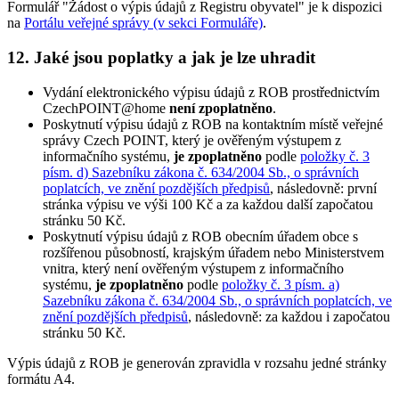
Formulář "Žádost o výpis údajů z Registru obyvatel" je k dispozici
na
Portálu veřejné správy (v sekci Formuláře)
.
12. Jaké jsou poplatky a jak je lze uhradit
Vydání elektronického výpisu údajů z ROB prostřednictvím
CzechPOINT@home
není zpoplatněno
.
Poskytnutí výpisu údajů z ROB na kontaktním místě veřejné
správy Czech POINT, který je ověřeným výstupem z
informačního systému,
je zpoplatněno
podle
položky č. 3
písm. d) Sazebníku zákona č. 634/2004 Sb., o správních
poplatcích, ve znění pozdějších předpisů
, následovně: první
stránka výpisu ve výši 100 Kč a za každou další započatou
stránku 50 Kč.
Poskytnutí výpisu údajů z ROB obecním úřadem obce s
rozšířenou působností, krajským úřadem nebo Ministerstvem
vnitra, který není ověřeným výstupem z informačního
systému,
je zpoplatněno
podle
položky č. 3 písm. a)
Sazebníku zákona č. 634/2004 Sb., o správních poplatcích, ve
znění pozdějších předpisů
, následovně: za každou i započatou
stránku 50 Kč.
Výpis údajů z ROB je generován zpravidla v rozsahu jedné stránky
formátu A4.