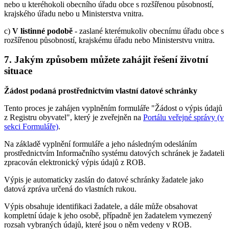
nebo u kteréhokoli obecního úřadu obce s rozšířenou působností,
krajského úřadu nebo u Ministerstva vnitra.
c)
V listinné podobě
- zaslané kterémukoliv obecnímu úřadu obce s
rozšířenou působností, krajskému úřadu nebo Ministerstvu vnitra.
7. Jakým způsobem můžete zahájit řešení životní
situace
Žádost podaná prostřednictvím vlastní datové schránky
Tento proces je zahájen vyplněním formuláře "Žádost o výpis údajů
z Registru obyvatel", který je zveřejněn na
Portálu veřejné správy (v
sekci Formuláře)
.
Na základě vyplnění formuláře a jeho následným odesláním
prostřednictvím Informačního systému datových schránek je žadateli
zpracován elektronický výpis údajů z ROB.
Výpis je automaticky zaslán do datové schránky žadatele jako
datová zpráva určená do vlastních rukou.
Výpis obsahuje identifikaci žadatele, a dále může obsahovat
kompletní údaje k jeho osobě, případně jen žadatelem vymezený
rozsah vybraných údajů, které jsou o něm vedeny v ROB.