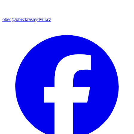
obec@obeckrasnydvur.cz