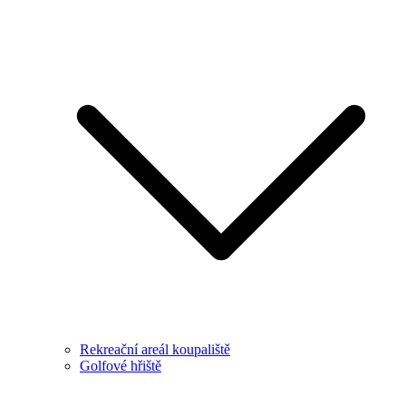
Rekreační areál koupaliště
Golfové hřiště