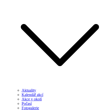
Aktuality
Kalendář akcí
Akce v okolí
Počasí
Fotogalerie