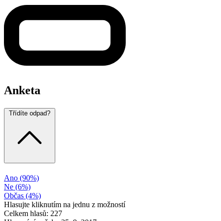
Anketa
Třídíte odpad?
Ano
(90%)
Ne
(6%)
Občas
(4%)
Hlasujte kliknutím na jednu z možností
Celkem hlasů: 227