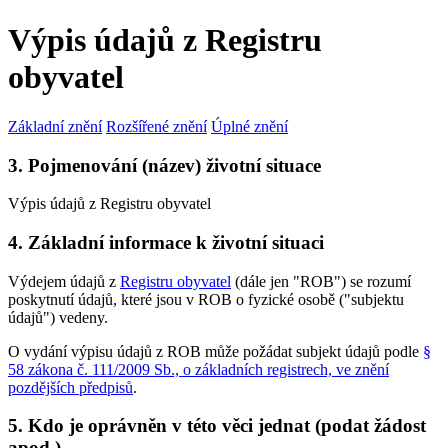
Výpis údajů z Registru
obyvatel
Základní znění
Rozšířené znění
Úplné znění
3. Pojmenování (název) životní situace
Výpis údajů z Registru obyvatel
4. Základní informace k životní situaci
Výdejem údajů z
Registru obyvatel
(dále jen "ROB") se rozumí
poskytnutí údajů, které jsou v ROB o fyzické osobě ("subjektu
údajů") vedeny.
O vydání výpisu údajů z ROB může požádat subjekt údajů podle
§
58 zákona č. 111/2009 Sb., o základních registrech, ve znění
pozdějších předpisů
.
5. Kdo je oprávněn v této věci jednat (podat žádost
apod.)