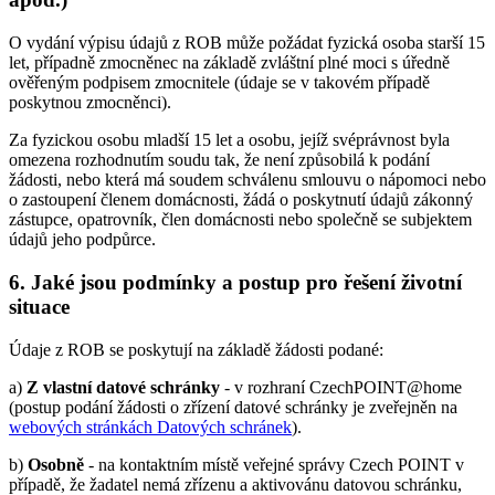
O vydání výpisu údajů z ROB může požádat fyzická osoba starší 15
let, případně zmocněnec na základě zvláštní plné moci s úředně
ověřeným podpisem zmocnitele (údaje se v takovém případě
poskytnou zmocněnci).
Za fyzickou osobu mladší 15 let a osobu, jejíž svéprávnost byla
omezena rozhodnutím soudu tak, že není způsobilá k podání
žádosti, nebo která má soudem schválenu smlouvu o nápomoci nebo
o zastoupení členem domácnosti, žádá o poskytnutí údajů zákonný
zástupce, opatrovník, člen domácnosti nebo společně se subjektem
údajů jeho podpůrce.
6. Jaké jsou podmínky a postup pro řešení životní
situace
Údaje z ROB se poskytují na základě žádosti podané:
a)
Z vlastní datové schránky
- v rozhraní CzechPOINT@home
(postup podání žádosti o zřízení datové schránky je zveřejněn na
webových stránkách Datových schránek
).
b)
Osobně
- na kontaktním místě veřejné správy Czech POINT v
případě, že žadatel nemá zřízenu a aktivovánu datovou schránku,