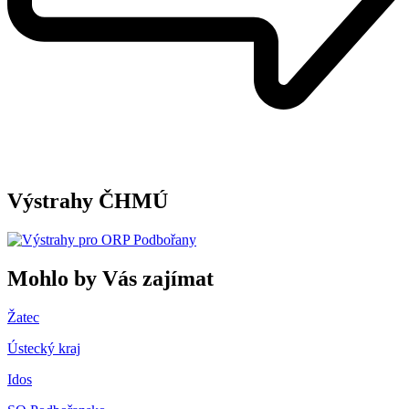
Výstrahy ČHMÚ
Mohlo by Vás zajímat
Žatec
Ústecký kraj
Idos