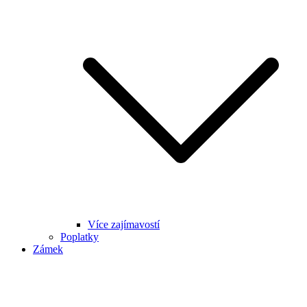
Více zajímavostí
Poplatky
Zámek