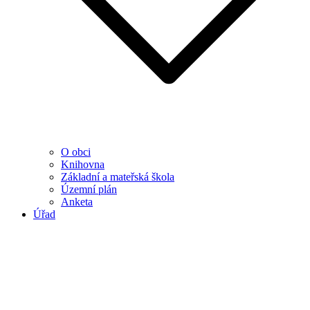
O obci
Knihovna
Základní a mateřská škola
Územní plán
Anketa
Úřad