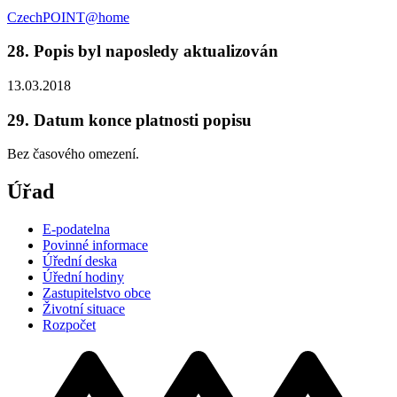
CzechPOINT@home
28. Popis byl naposledy aktualizován
13.03.2018
29. Datum konce platnosti popisu
Bez časového omezení.
Úřad
E-podatelna
Povinné informace
Úřední deska
Úřední hodiny
Zastupitelstvo obce
Životní situace
Rozpočet