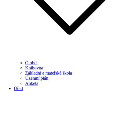
O obci
Knihovna
Základní a mateřská škola
Územní plán
Anketa
Úřad