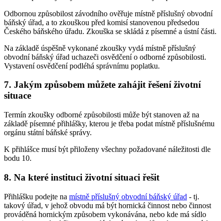
Odbornou způsobilost závodního ověřuje místně příslušný obvodní
báňský úřad, a to zkouškou před komisí stanovenou předsedou
Českého báňského úřadu. Zkouška se skládá z písemné a ústní části.
Na základě úspěšně vykonané zkoušky vydá místně příslušný
obvodní báňský úřad uchazeči osvědčení o odborné způsobilosti.
Vystavení osvědčení podléhá správnímu poplatku.
7. Jakým způsobem můžete zahájit řešení životní
situace
Termín zkoušky odborné způsobilosti může být stanoven až na
základě písemné přihlášky, kterou je třeba podat místně příslušnému
orgánu státní báňské správy.
K přihlášce musí být přiloženy všechny požadované náležitosti dle
bodu 10.
8. Na které instituci životní situaci řešit
Přihlášku podejte na
místně příslušný obvodní báňský úřad
- tj.
takový úřad, v jehož obvodu má být hornická činnost nebo činnost
prováděná hornickým způsobem vykonávána, nebo kde má sídlo