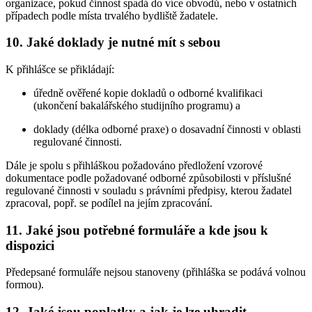
organizace, pokud činnost spadá do více obvodů, nebo v ostatních
případech podle místa trvalého bydliště žadatele.
10. Jaké doklady je nutné mít s sebou
K přihlášce se přikládají:
úředně ověřené kopie dokladů o odborné kvalifikaci
(ukončení bakalářského studijního programu) a
doklady (délka odborné praxe) o dosavadní činnosti v oblasti
regulované činnosti.
Dále je spolu s přihláškou požadováno předložení vzorové
dokumentace podle požadované odborné způsobilosti v příslušné
regulované činnosti v souladu s právními předpisy, kterou žadatel
zpracoval, popř. se podílel na jejím zpracování.
11. Jaké jsou potřebné formuláře a kde jsou k
dispozici
Předepsané formuláře nejsou stanoveny (přihláška se podává volnou
formou).
12. Jaké jsou poplatky a jak je lze uhradit