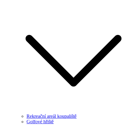
Rekreační areál koupaliště
Golfové hřiště