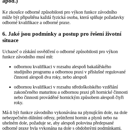
apod.)
Ke zkoušce odborné způsobilosti pro výkon funkce závodního
může být připuštěna každá fyzická osoba, která splňuje požadavky
odborné kvalifikace a odborné praxe.
6. Jaké jsou podmínky a postup pro řešení životní
situace
Uchazeč o získání osvědčení o odborné způsobilosti pro výkon
funkce závodního musí mít:
odbornou kvalifikaci v rozsahu alespoň bakalářského
studijního programu a odbornou praxi v příslušné regulované
činnosti alespoň dva roky, nebo alespoň
odbornou kvalifikaci v rozsahu středoškolského vzdělání
zakončeného maturitou a odbornou praxi při hornické činnosti
nebo činnosti prováděné hornickým způsobem alespoň čtyři
roky.
Má-li být funkce závodního vykonávána na plynujícím dole, na dole
nebezpečném důlními otřesy, průtržemi hornin a plynů nebo na
uhelném dole, požaduje se, aby alespoň polovina předepsané
odborné praxe byla vykonána na dole s obdobnými podmínkami.