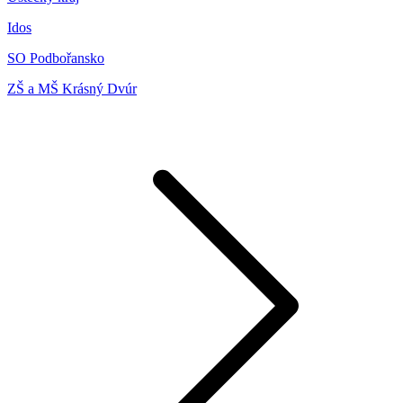
Idos
SO Podbořansko
ZŠ a MŠ Krásný Dvúr