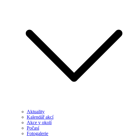
Aktuality
Kalendář akcí
Akce v okolí
Počasí
Fotogalerie