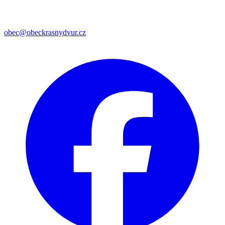
obec@obeckrasnydvur.cz