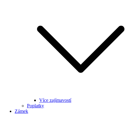
Více zajímavostí
Poplatky
Zámek