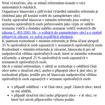
Není vyloučeno, aby se místní referendum konalo o více
samostatných otázkách.
Organizace hlasování a zjišťování výsledků místního referenda je
obdobná jako při konání voleb do zastupitelstev obcí.
Osoby oprávněné hlasovat v místním referendu jsou vedeny v
seznamu oprávněných osob pořizovaném jako výpis ze stálého
seznamu voličů a dodatku stálého seznamu voličů vedených dle
zákona č. 491/2001 Sb., o volbách do zastupitelstev obcí a o změně
některých zákonů, ve znění pozdějších předpisů
.
K platnosti rozhodnutí v místním referendu je třeba účasti alespoň
35 % oprávněných osob zapsaných v seznamech oprávněných osob.
Rozhodnutí v místním referendu je závazné, hlasovala-li pro ně
nadpoloviční většina oprávněných osob, které se místního referenda
zúčastnily, a alespoň 25 % oprávněných osob zapsaných v
seznamech oprávněných osob.
Jde-li o místní referendum, v němž se rozhoduje o oddělení části
obce nebo o sloučení obcí, anebo o připojení obce k jiné obci, je
rozhodnutí přijato, jestliže pro ně hlasovala nadpoloviční většina
oprávněných osob zapsaných v seznamu oprávněných osob:
v případě oddělení - v té části obce, popř. částech obce, která
se má oddělit,
v případě sloučení obcí nebo připojení obce - v té obci, ve
které byl návrh přípravného výboru podán.