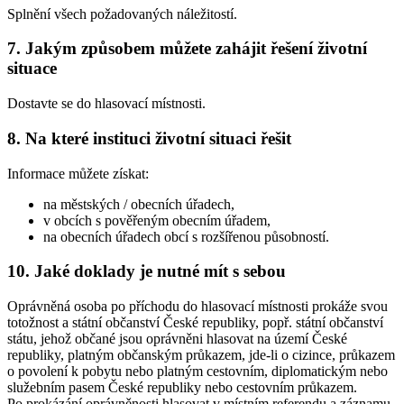
Splnění všech požadovaných náležitostí.
7. Jakým způsobem můžete zahájit řešení životní
situace
Dostavte se do hlasovací místnosti.
8. Na které instituci životní situaci řešit
Informace můžete získat:
na městských / obecních úřadech,
v obcích s pověřeným obecním úřadem,
na obecních úřadech obcí s rozšířenou působností.
10. Jaké doklady je nutné mít s sebou
Oprávněná osoba po příchodu do hlasovací místnosti prokáže svou
totožnost a státní občanství České republiky, popř. státní občanství
státu, jehož občané jsou oprávněni hlasovat na území České
republiky, platným občanským průkazem, jde-li o cizince, průkazem
o povolení k pobytu nebo platným cestovním, diplomatickým nebo
služebním pasem České republiky nebo cestovním průkazem.
Po prokázání oprávněnosti hlasovat v místním referendu a záznamu