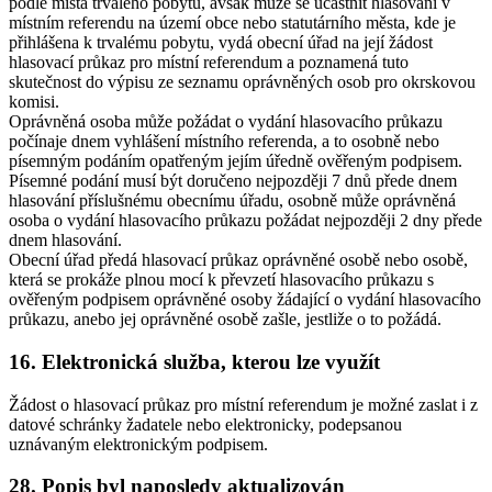
podle místa trvalého pobytu, avšak může se účastnit hlasování v
místním referendu na území obce nebo statutárního města, kde je
přihlášena k trvalému pobytu, vydá obecní úřad na její žádost
hlasovací průkaz pro místní referendum a poznamená tuto
skutečnost do výpisu ze seznamu oprávněných osob pro okrskovou
komisi.
Oprávněná osoba může požádat o vydání hlasovacího průkazu
počínaje dnem vyhlášení místního referenda, a to osobně nebo
písemným podáním opatřeným jejím úředně ověřeným podpisem.
Písemné podání musí být doručeno nejpozději 7 dnů přede dnem
hlasování příslušnému obecnímu úřadu, osobně může oprávněná
osoba o vydání hlasovacího průkazu požádat nejpozději 2 dny přede
dnem hlasování.
Obecní úřad předá hlasovací průkaz oprávněné osobě nebo osobě,
která se prokáže plnou mocí k převzetí hlasovacího průkazu s
ověřeným podpisem oprávněné osoby žádající o vydání hlasovacího
průkazu, anebo jej oprávněné osobě zašle, jestliže o to požádá.
16. Elektronická služba, kterou lze využít
Žádost o hlasovací průkaz pro místní referendum je možné zaslat i z
datové schránky žadatele nebo elektronicky, podepsanou
uznávaným elektronickým podpisem.
28. Popis byl naposledy aktualizován