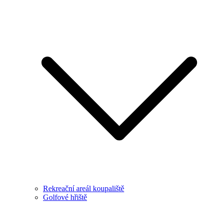
Rekreační areál koupaliště
Golfové hřiště