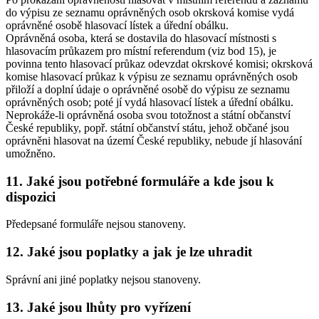
do výpisu ze seznamu oprávněných osob okrsková komise vydá
oprávněné osobě hlasovací lístek a úřední obálku.
Oprávněná osoba, která se dostavila do hlasovací místnosti s
hlasovacím průkazem pro místní referendum (viz bod 15), je
povinna tento hlasovací průkaz odevzdat okrskové komisi; okrsková
komise hlasovací průkaz k výpisu ze seznamu oprávněných osob
přiloží a doplní údaje o oprávněné osobě do výpisu ze seznamu
oprávněných osob; poté jí vydá hlasovací lístek a úřední obálku.
Neprokáže-li oprávněná osoba svou totožnost a státní občanství
České republiky, popř. státní občanství státu, jehož občané jsou
oprávněni hlasovat na území České republiky, nebude jí hlasování
umožněno.
11. Jaké jsou potřebné formuláře a kde jsou k
dispozici
Předepsané formuláře nejsou stanoveny.
12. Jaké jsou poplatky a jak je lze uhradit
Správní ani jiné poplatky nejsou stanoveny.
13. Jaké jsou lhůty pro vyřízení