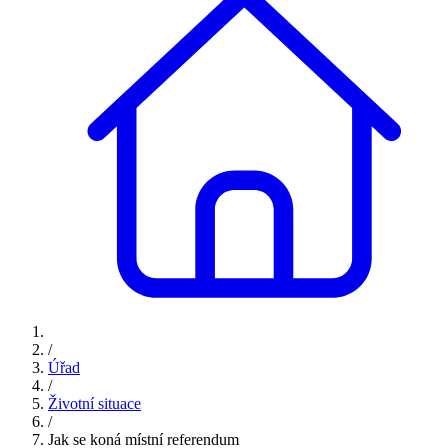
/
Úřad
/
Životní situace
/
Jak se koná místní referendum