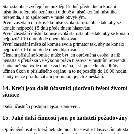
Starosta obce zveřejní nejpozději 15 dnů přede dnem konání
místního referenda oznámení o době a místě konání místního
referenda, a to způsobem v místě obvyklým.
První zasedání okrskové komise svolá starosta obce tak, aby se
konalo nejpozději 5 dnů přede dnem hlasování.
První zasedání místní komise svolá starosta obce tak, aby se konalo
nejpozději 10 dnů přede dnem hlasování.
První zasedání městské komise svolá primátor tak, aby se konalo
nejpozději 10 dnů přede dnem hlasování.
Členem příslušné komise může být jen oprávněná osoba, u níž
nenastala překážka ve výkonu práva hlasovat v místním referendu.
Lhůta určená podle dnů je zachována, je-li poslední den lhůty
učiněn úkon u příslušného orgánu, a to nejpozději do 16.00 hodin.
Lhůty nelze prodloužit ani prominout jejich zmeškání.
14. Kteří jsou další účastníci (dotčení) řešení životní
situace
Další účastníci postupu nejsou stanoveni.
15. Jaké další činnosti jsou po žadateli požadovány
Oprávněné osobě, která nebude moci hlasovat v hlasovacím okrsku