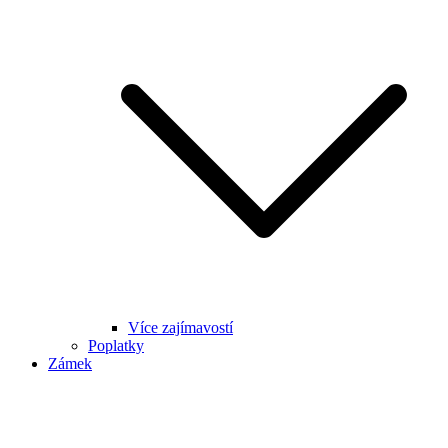
Více zajímavostí
Poplatky
Zámek