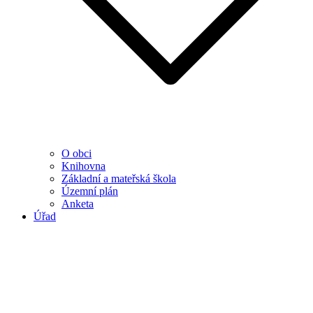
O obci
Knihovna
Základní a mateřská škola
Územní plán
Anketa
Úřad