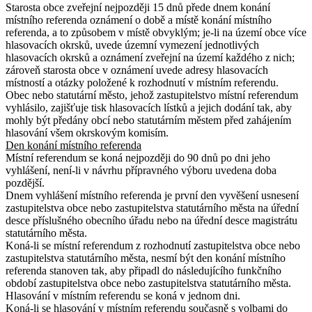
Starosta obce zveřejní nejpozději 15 dnů přede dnem konání
místního referenda oznámení o době a místě konání místního
referenda, a to způsobem v místě obvyklým; je-li na území obce více
hlasovacích okrsků, uvede územní vymezení jednotlivých
hlasovacích okrsků a oznámení zveřejní na území každého z nich;
zároveň starosta obce v oznámení uvede adresy hlasovacích
místností a otázky položené k rozhodnutí v místním referendu.
Obec nebo statutární město, jehož zastupitelstvo místní referendum
vyhlásilo, zajišťuje tisk hlasovacích lístků a jejich dodání tak, aby
mohly být předány obcí nebo statutárním městem před zahájením
hlasování všem okrskovým komisím.
Den konání místního referenda
Místní referendum se koná nejpozději do 90 dnů po dni jeho
vyhlášení, není-li v návrhu přípravného výboru uvedena doba
pozdější.
Dnem vyhlášení místního referenda je první den vyvěšení usnesení
zastupitelstva obce nebo zastupitelstva statutárního města na úřední
desce příslušného obecního úřadu nebo na úřední desce magistrátu
statutárního města.
Koná-li se místní referendum z rozhodnutí zastupitelstva obce nebo
zastupitelstva statutárního města, nesmí být den konání místního
referenda stanoven tak, aby připadl do následujícího funkčního
období zastupitelstva obce nebo zastupitelstva statutárního města
.
Hlasování v místním referendu se koná v jednom dni.
Koná-li se hlasování v místním referendu současně s volbami do