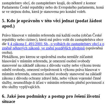
zastupitelstev obcí, do zastupitelstev krajů, do některé z komor
Parlamentu České republiky nebo do Evropského parlamentu, koná
se ve stejnou dobu, která je stanovena pro konání voleb.
5. Kdo je oprávněn v této věci jednat (podat žádost
apod.)
Právo hlasovat v místním referendu má každá osoba (občan České
republiky nebo cizinec), která má právo volit do zastupitelstva obce
dle
§ 4 zákona č. 491/2001 Sb., o volbách do zastupitelstev obcí a o
změně některých zákonů, ve znění pozdějších předpisů
(oprávněná
osoba).
Překážkou, pro kterou se oprávněná osoba nemůže zúčastnit
hlasování v místním referendu, je omezení osobní svobody
stanovené na základě zákona z důvodu vazby nebo výkonu trestu
odnětí svobody, omezení svéprávnosti k výkonu práva hlasovat v
místním referendu, omezení osobní svobody stanovené na základě
zákona z důvodu ochrany zdraví lidu, nebo výkon vojenské činné
služby, neumožňuje-li účast v místním referendu plnění povinností z
této služby vyplývajících.
6. Jaké jsou podmínky a postup pro řešení životní
situace