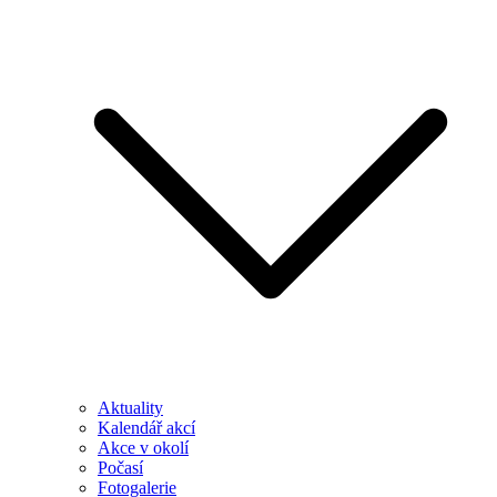
Aktuality
Kalendář akcí
Akce v okolí
Počasí
Fotogalerie