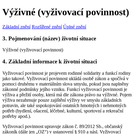
Výživné (vyživovací povinnost)
Základní znění
Rozšířené znění
Úplné znění
3. Pojmenování (název) životní situace
Výživné (vyživovací povinnost)
4. Základní informace k životní situaci
Vyživovací povinnost je projevem rodinné solidarity a funkcí rodiny
jako takové. Vyživovací povinnost ukládá osobě zákon a spočívá v
pomoci druhému v materiálním slova smyslu, pokud jsou naplněny
zákonné podmínky jejího vzniku. Funkcí vyživovací povinnosti je
výživa a přežití osoby, která má dle zákona právo na výživné. Pojem
výživa nezahrnuje pouze zajištění výživy ve smyslu základních
potravin, ale také uspokojování ostatních hmotných i nehmotných
potřeb (bydlení, ošacení, léčebné, kulturní, sportovní a rekreační
potřeby apod.).
Vyživovací povinnost upravuje zákon č. 89/2012 Sb., občanský
zákoník (dále jen „OZ“) v ustanovení § 910 a násl. Vyživovací