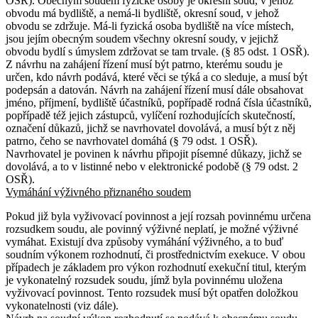
OSŘ). Obecným soudem fyzické osoby je okresní soud, v jehož
obvodu má bydliště, a nemá-li bydliště, okresní soud, v jehož
obvodu se zdržuje. Má-li fyzická osoba bydliště na více místech,
jsou jejím obecným soudem všechny okresní soudy, v jejichž
obvodu bydlí s úmyslem zdržovat se tam trvale. (§ 85 odst. 1 OSŘ).
Z návrhu na zahájení řízení musí být patrno, kterému soudu je
určen, kdo návrh podává, které věci se týká a co sleduje, a musí být
podepsán a datován. Návrh na zahájení řízení musí dále obsahovat
jméno, příjmení, bydliště účastníků, popřípadě rodná čísla účastníků,
popřípadě též jejich zástupců, vylíčení rozhodujících skutečností,
označení důkazů, jichž se navrhovatel dovolává, a musí být z něj
patrno, čeho se navrhovatel domáhá (§ 79 odst. 1 OSŘ).
Navrhovatel je povinen k návrhu připojit písemné důkazy, jichž se
dovolává, a to v listinné nebo v elektronické podobě (§ 79 odst. 2
OSŘ).
Vymáhání výživného přiznaného soudem
Pokud již byla vyživovací povinnost a její rozsah povinnému určena
rozsudkem soudu, ale povinný výživné neplatí, je možné výživné
vymáhat. Existují dva způsoby vymáhání výživného, a to buď
soudním výkonem rozhodnutí, či prostřednictvím exekuce. V obou
případech je základem pro výkon rozhodnutí exekuční titul, kterým
je vykonatelný rozsudek soudu, jímž byla povinnému uložena
vyživovací povinnost. Tento rozsudek musí být opatřen doložkou
vykonatelnosti (viz dále).