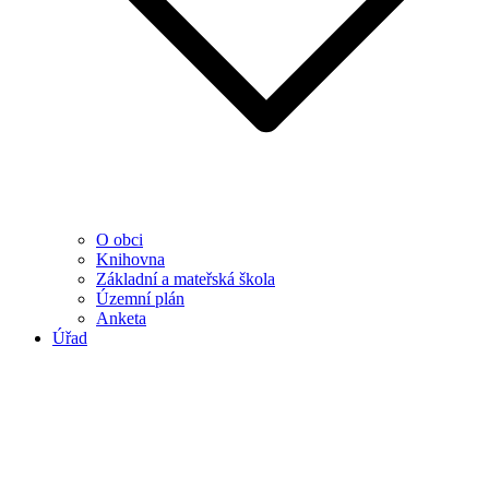
O obci
Knihovna
Základní a mateřská škola
Územní plán
Anketa
Úřad