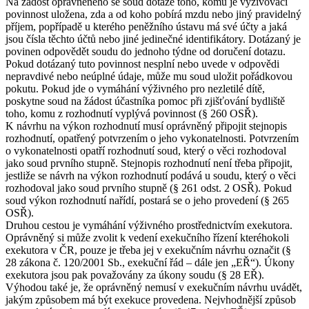
Na žádost oprávněného se soud dotáže toho, komu je vyživovací
povinnost uložena, zda a od koho pobírá mzdu nebo jiný pravidelný
příjem, popřípadě u kterého peněžního ústavu má své účty a jaká
jsou čísla těchto účtů nebo jiné jedinečné identifikátory. Dotázaný je
povinen odpovědět soudu do jednoho týdne od doručení dotazu.
Pokud dotázaný tuto povinnost nesplní nebo uvede v odpovědi
nepravdivé nebo neúplné údaje, může mu soud uložit pořádkovou
pokutu. Pokud jde o vymáhání výživného pro nezletilé dítě,
poskytne soud na žádost účastníka pomoc při zjišťování bydliště
toho, komu z rozhodnutí vyplývá povinnost (§ 260 OSŘ).
K návrhu na výkon rozhodnutí musí oprávněný připojit stejnopis
rozhodnutí, opatřený potvrzením o jeho vykonatelnosti. Potvrzením
o vykonatelnosti opatří rozhodnutí soud, který o věci rozhodoval
jako soud prvního stupně. Stejnopis rozhodnutí není třeba připojit,
jestliže se návrh na výkon rozhodnutí podává u soudu, který o věci
rozhodoval jako soud prvního stupně (§ 261 odst. 2 OSŘ). Pokud
soud výkon rozhodnutí nařídí, postará se o jeho provedení (§ 265
OSŘ).
Druhou cestou je vymáhání výživného prostřednictvím exekutora.
Oprávněný si může zvolit k vedení exekučního řízení kteréhokoli
exekutora v ČR, pouze je třeba jej v exekučním návrhu označit (§
28 zákona č. 120/2001 Sb., exekuční řád – dále jen „EŘ“). Úkony
exekutora jsou pak považovány za úkony soudu (§ 28 EŘ).
Výhodou také je, že oprávněný nemusí v exekučním návrhu uvádět,
jakým způsobem má být exekuce provedena. Nejvhodnější způsob