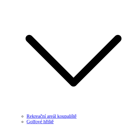
Rekreační areál koupaliště
Golfové hřiště