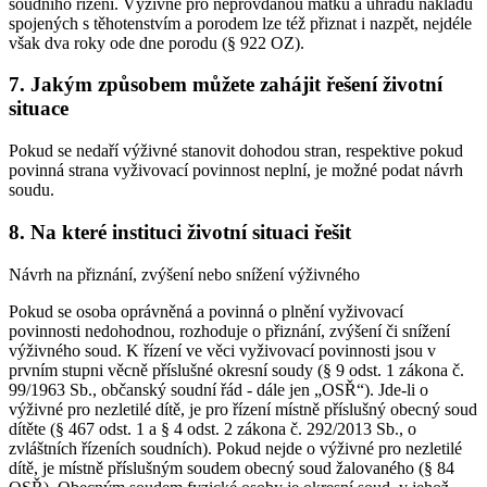
soudního řízení. Výživné pro neprovdanou matku a úhradu nákladů
spojených s těhotenstvím a porodem lze též přiznat i nazpět, nejdéle
však dva roky ode dne porodu (§ 922 OZ).
7. Jakým způsobem můžete zahájit řešení životní
situace
Pokud se nedaří výživné stanovit dohodou stran, respektive pokud
povinná strana vyživovací povinnost neplní, je možné podat návrh
soudu.
8. Na které instituci životní situaci řešit
Návrh na přiznání, zvýšení nebo snížení výživného
Pokud se osoba oprávněná a povinná o plnění vyživovací
povinnosti nedohodnou, rozhoduje o přiznání, zvýšení či snížení
výživného soud. K řízení ve věci vyživovací povinnosti jsou v
prvním stupni věcně příslušné okresní soudy (§ 9 odst. 1 zákona č.
99/1963 Sb., občanský soudní řád - dále jen „OSŘ“). Jde-li o
výživné pro nezletilé dítě, je pro řízení místně příslušný obecný soud
dítěte (§ 467 odst. 1 a § 4 odst. 2 zákona č. 292/2013 Sb., o
zvláštních řízeních soudních). Pokud nejde o výživné pro nezletilé
dítě, je místně příslušným soudem obecný soud žalovaného (§ 84