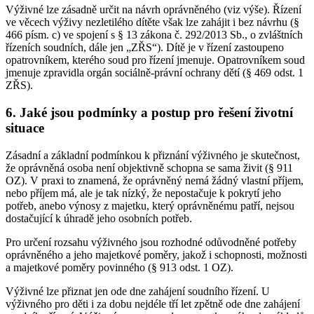
Výživné lze zásadně určit na návrh oprávněného (viz výše). Řízení
ve věcech výživy nezletilého dítěte však lze zahájit i bez návrhu (§
466 písm. c) ve spojení s § 13 zákona č. 292/2013 Sb., o zvláštních
řízeních soudních, dále jen „ZŘS“). Dítě je v řízení zastoupeno
opatrovníkem, kterého soud pro řízení jmenuje. Opatrovníkem soud
jmenuje zpravidla orgán sociálně-právní ochrany dětí (§ 469 odst. 1
ZŘS).
6. Jaké jsou podmínky a postup pro řešení životní
situace
Zásadní a základní podmínkou k přiznání výživného je skutečnost,
že oprávněná osoba není objektivně schopna se sama živit (§ 911
OZ). V praxi to znamená, že oprávněný nemá žádný vlastní příjem,
nebo příjem má, ale je tak nízký, že nepostačuje k pokrytí jeho
potřeb, anebo výnosy z majetku, který oprávněnému patří, nejsou
dostačující k úhradě jeho osobních potřeb.
Pro určení rozsahu výživného jsou rozhodné odůvodněné potřeby
oprávněného a jeho majetkové poměry, jakož i schopnosti, možnosti
a majetkové poměry povinného (§ 913 odst. 1 OZ).
Výživné lze přiznat jen ode dne zahájení soudního řízení. U
výživného pro děti i za dobu nejdéle tří let zpětně ode dne zahájení