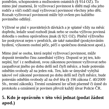
poměrům, schopnostem a možnostem ostatních (§ 914 OZ). To
mimo jiné znamená, že vyživovací povinnost k dítěti mají oba jeho
rodiče a vůči rodiči mají vyživovací povinnost všechny jeho děti.
Rozsah vyživovací povinnosti může být ovšem pro každého
povinného odlišný.
Výživné se plní v pravidelných dávkách a je splatné vždy na měsíc
dopředu, ledaže soud rozhodl jinak nebo se osoba výživou povinná
dohodla s osobou oprávněnou jinak (§ 921 OZ). Plnění výživného
lze poskytovat nejen v penězích, ale také naturálně (poskytováním
bydlení, výkonem osobní péče, péčí o společnou domácnost apod.).
Mimo jiné se osoba, která neplní vyživovací povinnost, může
dopustit trestného činu zanedbání výživy. Dopustí se jej ten, kdo
neplní, byť i z nedbalosti, svou zákonnou povinnost vyživovat nebo
zaopatřovat jiného po dobu delší než čtyři měsíce, a bude potrestán
odnětím svobody až na jeden rok. Ten, kdo se úmyslně vyhýbá
takové své zákonné povinnosti po dobu delší než čtyři měsíce, bude
potrestán odnětím svobody až na dvě léta (§ 196 zákona č. 40/2009
Sb., trestní zákoník). Trestní oznámení lze učinit písemně či ústně do
protokolu a oznámení je povinen převzít každý útvar Policie ČR.
5. Kdo je oprávněn v této věci jednat (podat žádost
apod.)