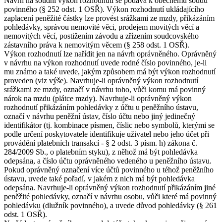
Návrh na soudní výkon rozhodnutí se podává k obecnému soudu
povinného (§ 252 odst. 1 OSŘ). Výkon rozhodnutí ukládajícího
zaplacení peněžité částky lze provést srážkami ze mzdy, přikázáním
pohledávky, správou nemovité věci, prodejem movitých věcí a
nemovitých věcí, postižením závodu a zřízením soudcovského
zástavního práva k nemovitým věcem (§ 258 odst. 1 OSŘ).
Výkon rozhodnutí lze nařídit jen na návrh oprávněného. Oprávněný
v návrhu na výkon rozhodnutí uvede rodné číslo povinného, je-li
mu známo a také uvede, jakým způsobem má být výkon rozhodnutí
proveden (viz výše). Navrhuje-li oprávněný výkon rozhodnutí
srážkami ze mzdy, označí v návrhu toho, vůči komu má povinný
nárok na mzdu (plátce mzdy). Navrhuje-li oprávněný výkon
rozhodnutí přikázáním pohledávky z účtu u peněžního ústavu,
označí v návrhu peněžní ústav, číslo účtu nebo jiný jedinečný
identifikátor (tj. kombinace písmen, číslic nebo symbolů, kterými se
podle určení poskytovatele identifikuje uživatel nebo jeho účet při
provádění platebních transakcí - § 2 odst. 3 písm. h) zákona č.
284/2009 Sb., o platebním styku), z něhož má být pohledávka
odepsána, a číslo účtu oprávněného vedeného u peněžního ústavu.
Pokud oprávněný označení více účtů povinného u téhož peněžního
ústavu, uvede také pořadí, v jakém z nich má být pohledávka
odepsána. Navrhuje-li oprávněný výkon rozhodnutí přikázáním jiné
peněžité pohledávky, označí v návrhu osobu, vůči které má povinný
pohledávku (dlužník povinného), a uvede důvod pohledávky (§ 261
odst. 1 OSŘ).