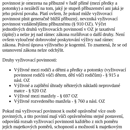
povinnost je omezena na příbuzné v řadě přímé (mezi předky a
potomky) a nezáleží na tom, jaký je stupeň příbuzenství ani jaká je
jeho právní povaha. Platí ovšem, že pokud může vyživovací
povinnost plnit generačně bližší příbuzný, nevzniká vyživovací
povinnost vzdálenějšímu příbuznému (§ 910 OZ). Výčet
jednotlivých druhů vyživovacích povinností v OZ je taxativní
(úplný) a nelze jej nad rámec zákona rozšiřovat o další druhy. Není
ovšem vyloučené dobrovolné poskytování výživy nad rámec
zákona. Právní úprava výživného je kogentní. To znamená, že se od
ustanovení zákona nelze odchýlit.
Druhy vyživovací povinnosti:
Výživné mezi rodiči a dětmi a předky a potomky (vyživovací
povinnost rodičů vůči dětem, dětí vůči rodičům) - § 915 a
násl. OZ
Výživné a zajištění úhrady některých nákladů neprovdané
matce - § 920 OZ
Výživné mezi manžely - § 697 OZ
Výživné rozvedeného manžela - § 760 a násl. OZ
Pokud má vyživovací povinnost k osobě oprávněné více osob
povinných, a tito povinní mají vůči oprávněnému stejné postavení,
odpovídá rozsah vyživovací povinnosti každého z nich poměru
jejích majetkových poměrů, schopností a možností k majetkovým