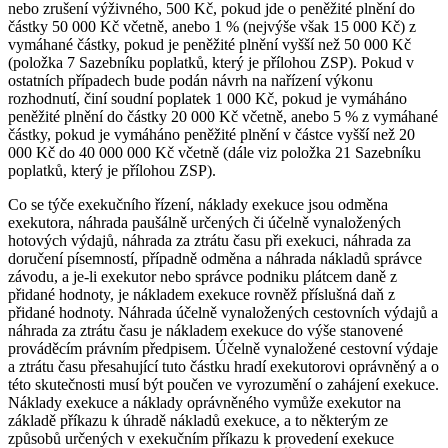
nebo zrušení výživného, 500 Kč, pokud jde o peněžité plnění do
částky 50 000 Kč včetně, anebo 1 % (nejvýše však 15 000 Kč) z
vymáhané částky, pokud je peněžité plnění vyšší než 50 000 Kč
(položka 7 Sazebníku poplatků, který je přílohou ZSP). Pokud v
ostatních případech bude podán návrh na nařízení výkonu
rozhodnutí, činí soudní poplatek 1 000 Kč, pokud je vymáháno
peněžité plnění do částky 20 000 Kč včetně, anebo 5 % z vymáhané
částky, pokud je vymáháno peněžité plnění v částce vyšší než 20
000 Kč do 40 000 000 Kč včetně (dále viz položka 21 Sazebníku
poplatků, který je přílohou ZSP).
Co se týče exekučního řízení, náklady exekuce jsou odměna
exekutora, náhrada paušálně určených či účelně vynaložených
hotových výdajů, náhrada za ztrátu času při exekuci, náhrada za
doručení písemností, případně odměna a náhrada nákladů správce
závodu, a je-li exekutor nebo správce podniku plátcem daně z
přidané hodnoty, je nákladem exekuce rovněž příslušná daň z
přidané hodnoty. Náhrada účelně vynaložených cestovních výdajů a
náhrada za ztrátu času je nákladem exekuce do výše stanovené
prováděcím právním předpisem. Účelně vynaložené cestovní výdaje
a ztrátu času přesahující tuto částku hradí exekutorovi oprávněný a o
této skutečnosti musí být poučen ve vyrozumění o zahájení exekuce.
Náklady exekuce a náklady oprávněného vymůže exekutor na
základě příkazu k úhradě nákladů exekuce, a to některým ze
způsobů určených v exekučním příkazu k provedení exekuce