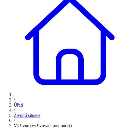
/
Úřad
/
Životní situace
/
Výživné (vyživovací povinnost)