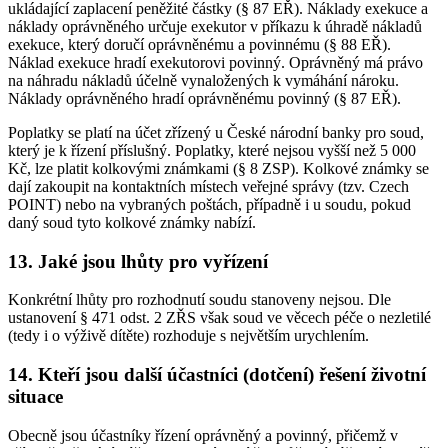
ukládající zaplacení peněžité částky (§ 87 EŘ). Náklady exekuce a
náklady oprávněného určuje exekutor v příkazu k úhradě nákladů
exekuce, který doručí oprávněnému a povinnému (§ 88 EŘ).
Náklad exekuce hradí exekutorovi povinný. Oprávněný má právo
na náhradu nákladů účelně vynaložených k vymáhání nároku.
Náklady oprávněného hradí oprávněnému povinný (§ 87 EŘ).
Poplatky se platí na účet zřízený u České národní banky pro soud,
který je k řízení příslušný. Poplatky, které nejsou vyšší než 5 000
Kč, lze platit kolkovými známkami (§ 8 ZSP). Kolkové známky se
dají zakoupit na kontaktních místech veřejné správy (tzv. Czech
POINT) nebo na vybraných poštách, případně i u soudu, pokud
daný soud tyto kolkové známky nabízí.
13. Jaké jsou lhůty pro vyřízení
Konkrétní lhůty pro rozhodnutí soudu stanoveny nejsou. Dle
ustanovení § 471 odst. 2 ZŘS však soud ve věcech péče o nezletilé
(tedy i o výživě dítěte) rozhoduje s největším urychlením.
14. Kteří jsou další účastníci (dotčení) řešení životní
situace
Obecně jsou účastníky řízení oprávněný a povinný, přičemž v