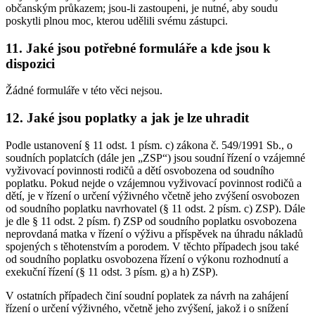
občanským průkazem; jsou-li zastoupeni, je nutné, aby soudu
poskytli plnou moc, kterou udělili svému zástupci.
11. Jaké jsou potřebné formuláře a kde jsou k
dispozici
Žádné formuláře v této věci nejsou.
12. Jaké jsou poplatky a jak je lze uhradit
Podle ustanovení § 11 odst. 1 písm. c) zákona č. 549/1991 Sb., o
soudních poplatcích (dále jen „ZSP“) jsou soudní řízení o vzájemné
vyživovací povinnosti rodičů a dětí osvobozena od soudního
poplatku. Pokud nejde o vzájemnou vyživovací povinnost rodičů a
dětí, je v řízení o určení výživného včetně jeho zvýšení osvobozen
od soudního poplatku navrhovatel (§ 11 odst. 2 písm. c) ZSP). Dále
je dle § 11 odst. 2 písm. f) ZSP od soudního poplatku osvobozena
neprovdaná matka v řízení o výživu a příspěvek na úhradu nákladů
spojených s těhotenstvím a porodem. V těchto případech jsou také
od soudního poplatku osvobozena řízení o výkonu rozhodnutí a
exekuční řízení (§ 11 odst. 3 písm. g) a h) ZSP).
V ostatních případech činí soudní poplatek za návrh na zahájení
řízení o určení výživného, včetně jeho zvýšení, jakož i o snížení