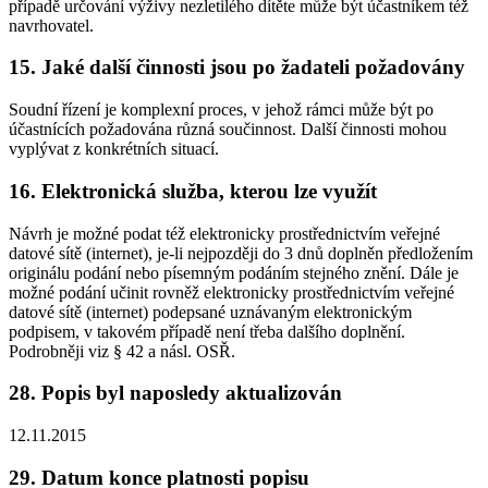
případě určování výživy nezletilého dítěte může být účastníkem též
navrhovatel.
15. Jaké další činnosti jsou po žadateli požadovány
Soudní řízení je komplexní proces, v jehož rámci může být po
účastnících požadována různá součinnost. Další činnosti mohou
vyplývat z konkrétních situací.
16. Elektronická služba, kterou lze využít
Návrh je možné podat též elektronicky prostřednictvím veřejné
datové sítě (internet), je-li nejpozději do 3 dnů doplněn předložením
originálu podání nebo písemným podáním stejného znění. Dále je
možné podání učinit rovněž elektronicky prostřednictvím veřejné
datové sítě (internet) podepsané uznávaným elektronickým
podpisem, v takovém případě není třeba dalšího doplnění.
Podrobněji viz § 42 a násl. OSŘ.
28. Popis byl naposledy aktualizován
12.11.2015
29. Datum konce platnosti popisu