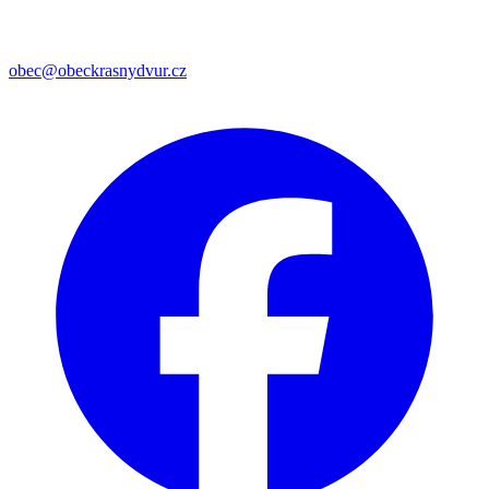
obec@obeckrasnydvur.cz