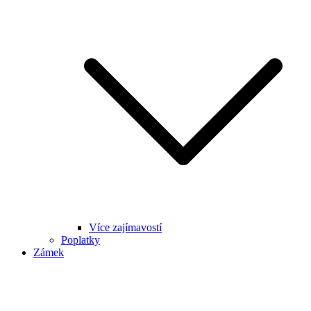
Více zajímavostí
Poplatky
Zámek