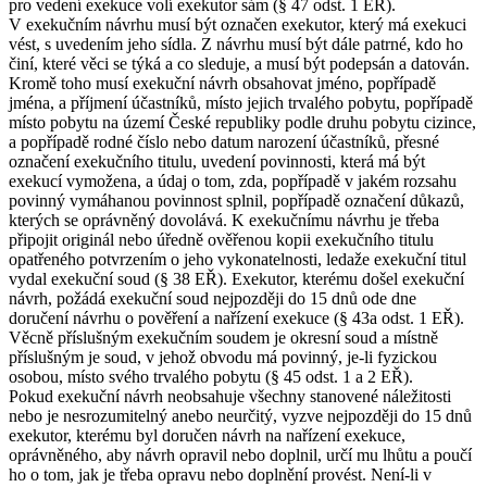
pro vedení exekuce volí exekutor sám (§ 47 odst. 1 EŘ).
V exekučním návrhu musí být označen exekutor, který má exekuci
vést, s uvedením jeho sídla. Z návrhu musí být dále patrné, kdo ho
činí, které věci se týká a co sleduje, a musí být podepsán a datován.
Kromě toho musí exekuční návrh obsahovat jméno, popřípadě
jména, a příjmení účastníků, místo jejich trvalého pobytu, popřípadě
místo pobytu na území České republiky podle druhu pobytu cizince,
a popřípadě rodné číslo nebo datum narození účastníků, přesné
označení exekučního titulu, uvedení povinnosti, která má být
exekucí vymožena, a údaj o tom, zda, popřípadě v jakém rozsahu
povinný vymáhanou povinnost splnil, popřípadě označení důkazů,
kterých se oprávněný dovolává. K exekučnímu návrhu je třeba
připojit originál nebo úředně ověřenou kopii exekučního titulu
opatřeného potvrzením o jeho vykonatelnosti, ledaže exekuční titul
vydal exekuční soud (§ 38 EŘ). Exekutor, kterému došel exekuční
návrh, požádá exekuční soud nejpozději do 15 dnů ode dne
doručení návrhu o pověření a nařízení exekuce (§ 43a odst. 1 EŘ).
Věcně příslušným exekučním soudem je okresní soud a místně
příslušným je soud, v jehož obvodu má povinný, je-li fyzickou
osobou, místo svého trvalého pobytu (§ 45 odst. 1 a 2 EŘ).
Pokud exekuční návrh neobsahuje všechny stanovené náležitosti
nebo je nesrozumitelný anebo neurčitý, vyzve nejpozději do 15 dnů
exekutor, kterému byl doručen návrh na nařízení exekuce,
oprávněného, aby návrh opravil nebo doplnil, určí mu lhůtu a poučí
ho o tom, jak je třeba opravu nebo doplnění provést. Není-li v