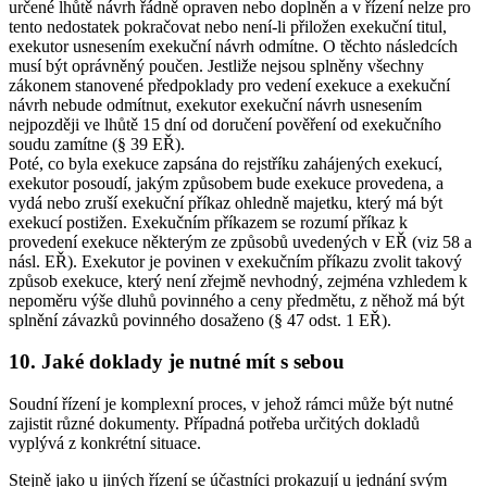
určené lhůtě návrh řádně opraven nebo doplněn a v řízení nelze pro
tento nedostatek pokračovat nebo není-li přiložen exekuční titul,
exekutor usnesením exekuční návrh odmítne. O těchto následcích
musí být oprávněný poučen. Jestliže nejsou splněny všechny
zákonem stanovené předpoklady pro vedení exekuce a exekuční
návrh nebude odmítnut, exekutor exekuční návrh usnesením
nejpozději ve lhůtě 15 dní od doručení pověření od exekučního
soudu zamítne (§ 39 EŘ).
Poté, co byla exekuce zapsána do rejstříku zahájených exekucí,
exekutor posoudí, jakým způsobem bude exekuce provedena, a
vydá nebo zruší exekuční příkaz ohledně majetku, který má být
exekucí postižen. Exekučním příkazem se rozumí příkaz k
provedení exekuce některým ze způsobů uvedených v EŘ (viz 58 a
násl. EŘ). Exekutor je povinen v exekučním příkazu zvolit takový
způsob exekuce, který není zřejmě nevhodný, zejména vzhledem k
nepoměru výše dluhů povinného a ceny předmětu, z něhož má být
splnění závazků povinného dosaženo (§ 47 odst. 1 EŘ).
10. Jaké doklady je nutné mít s sebou
Soudní řízení je komplexní proces, v jehož rámci může být nutné
zajistit různé dokumenty. Případná potřeba určitých dokladů
vyplývá z konkrétní situace.
Stejně jako u jiných řízení se účastníci prokazují u jednání svým