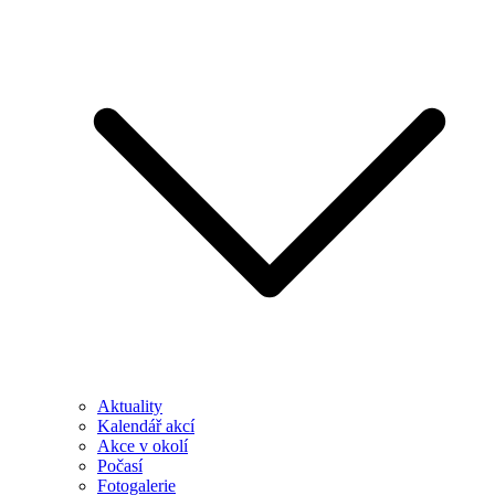
Aktuality
Kalendář akcí
Akce v okolí
Počasí
Fotogalerie