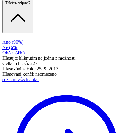
Třídíte odpad?
Ano
(90%)
Ne
(6%)
Občas
(4%)
Hlasujte kliknutím na jednu z možností
Celkem hlasů: 227
Hlasování začalo: 25. 9. 2017
Hlasování končí: neomezeno
seznam všech anket