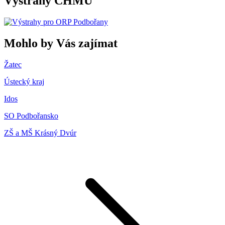
Výstrahy ČHMÚ
Mohlo by Vás zajímat
Žatec
Ústecký kraj
Idos
SO Podbořansko
ZŠ a MŠ Krásný Dvúr