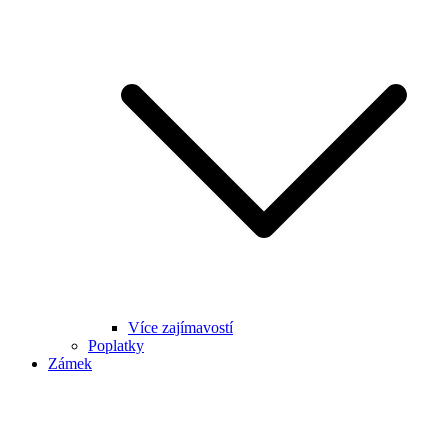
Více zajímavostí
Poplatky
Zámek