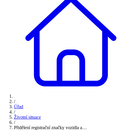
/
Úřad
/
Životní situace
/
Přidělení registrační značky vozidla a…