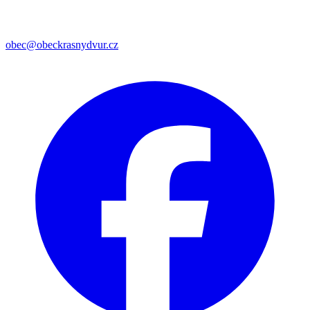
obec@obeckrasnydvur.cz