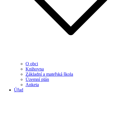
O obci
Knihovna
Základní a mateřská škola
Územní plán
Anketa
Úřad