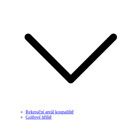
Rekreační areál koupaliště
Golfové hřiště