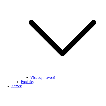
Více zajímavostí
Poplatky
Zámek