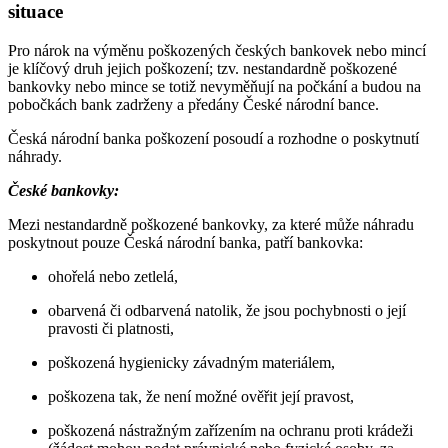
situace
Pro nárok na výměnu poškozených českých bankovek nebo mincí
je klíčový druh jejich poškození; tzv. nestandardně poškozené
bankovky nebo mince se totiž nevyměňují na počkání a budou na
pobočkách bank zadrženy a předány České národní bance.
Česká národní banka poškození posoudí a rozhodne o poskytnutí
náhrady.
České bankovky:
Mezi nestandardně poškozené bankovky, za které může náhradu
poskytnout pouze Česká národní banka, patří bankovka:
ohořelá nebo zetlelá,
obarvená či odbarvená natolik, že jsou pochybnosti o její
pravosti či platnosti,
poškozená hygienicky závadným materiálem,
poškozena tak, že není možné ověřit její pravost,
poškozená nástražným zařízením na ochranu proti krádeži