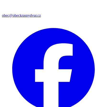
obec@obeckrasnydvur.cz