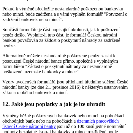
Pokud k výměně předložíte nestandardně poškozenou bankovku
nebo minci, bude zadržena a s vámi vyplněn formulář "Potvrzení o
zadržení bankovek nebo mincí".
Součástí formuláře je část popisující okolnosti, jak k poškození
peněz došlo. Vyplníte-li tuto část, je formulář Českou národní
bankou považován za žádost o poskytnutí náhrady za zadržené
peníze.
Alternativně můžete nestandardně poškozené peníze zaslat k
posouzení České národní bance přímo, společně s vyplněným
formulářem "Žádost o poskytnutí náhrady za nestandardně
poškozené tuzemské bankovky a mince".
Vzory uvedených formulářů jsou přílohami úředního sdělení České
národní banky (ze dne 21. prosince 2016) k některým ustanovením
zákona o oběhu bankovek a mincí.
12. Jaké jsou poplatky a jak je lze uhradit
Výměny běžně poškozených bankovek nebo mincí na pobočkách
obchodních bank nebo na pobočkách a
územních pracovištích
ústředí České národní banky
jsou až do 100 kusů jedné nominální
hodnoty bezplatné, jsou-li bankovky a mince roztříděné podle