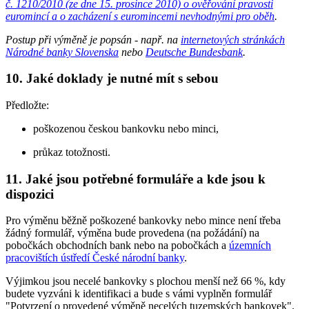
č. 1210/2010 (ze dne 15. prosince 2010) o ověřování pravosti
euromincí a o zacházení s euromincemi nevhodnými pro oběh
.
Postup při výměně je popsán - např. na
internetových stránkách
Národné banky Slovenska
nebo
Deutsche Bundesbank
.
10. Jaké doklady je nutné mít s sebou
Předložte:
poškozenou českou bankovku nebo minci,
průkaz totožnosti.
11. Jaké jsou potřebné formuláře a kde jsou k
dispozici
Pro výměnu běžně poškozené bankovky nebo mince není třeba
žádný formulář, výměna bude provedena (na požádání) na
pobočkách obchodních bank nebo na pobočkách a
územních
pracovištích ústředí České národní banky
.
Výjimkou jsou necelé bankovky s plochou menší než 66 %, kdy
budete vyzváni k identifikaci a bude s vámi vyplněn formulář
"Potvrzení o provedené výměně necelých tuzemských bankovek".