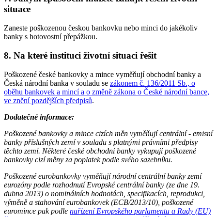
situace
Zaneste poškozenou českou bankovku nebo minci do jakékoliv
banky s hotovostní přepážkou.
8. Na které instituci životní situaci řešit
Poškozené české bankovky a mince vyměňují obchodní banky a
Česká národní banka v souladu se
zákonem č. 136/2011 Sb., o
oběhu bankovek a mincí a o změně zákona o České národní bance,
ve znění pozdějších předpisů
.
Dodatečné informace:
Poškozené bankovky a mince cizích měn vyměňují centrální - emisní
banky příslušných zemí v souladu s platnými právními předpisy
těchto zemí. Některé české obchodní banky vykupují poškozené
bankovky cizí měny za poplatek podle svého sazebníku.
Poškozené eurobankovky vyměňují národní centrální banky zemí
eurozóny podle rozhodnutí Evropské centrální banky (ze dne 19.
dubna 2013) o nominálních hodnotách, specifikacích, reprodukci,
výměně a stahování eurobankovek (ECB/2013/10), poškozené
euromince pak podle
nařízení Evropského parlamentu a Rady (EU)