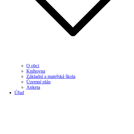
O obci
Knihovna
Základní a mateřská škola
Územní plán
Anketa
Úřad