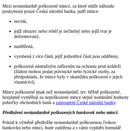
Mezi nestandardně poškozené mince, za které může náhradu
poskytnout pouze Česká národní banka, patří mince:
necelá,
jejíž obrazec nebo reliéf je nečitelný nebo jejíž tvar je
deformovaný,
nastřižená,
vyrobená z více částí, jejíž jednotlivé části jsou odděleny,
poškozená nástražným zařízením na ochranu proti krádeži
(žádost mohou podat právnické nebo fyzické osoby, za
předpokladu, že mince byly v okamžiku poškození v jejich
vlastnictví).
Mince poškozené jinak než nestandardně, tzv. běžně poškozené,
bezplatně vyměňují za nepoškozené mince stejné nominální hodnoty
pobočky obchodních bank a
zastoupení České národní banky
.
Předložení nestandardně poškozených bankovek nebo mincí:
Pokud k výměně předložíte nestandardně poškozenou českou
bankovku nebo minci, bude zadržena a s vámi vyplněn formulář