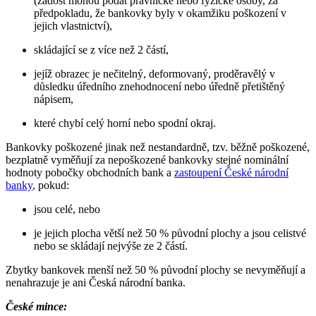
(žádost mohou podat právnické nebo fyzické osoby, za
předpokladu, že bankovky byly v okamžiku poškození v
jejich vlastnictví),
skládající se z více než 2 částí,
jejíž obrazec je nečitelný, deformovaný, proděravělý v
důsledku úředního znehodnocení nebo úředně přetištěný
nápisem,
které chybí celý horní nebo spodní okraj.
Bankovky poškozené jinak než nestandardně, tzv. běžně poškozené,
bezplatně vyměňují za nepoškozené bankovky stejné nominální
hodnoty pobočky obchodních bank a
zastoupení České národní
banky
, pokud:
jsou celé, nebo
je jejich plocha větší než 50 % původní plochy a jsou celistvé
nebo se skládají nejvýše ze 2 částí.
Zbytky bankovek menší než 50 % původní plochy se nevyměňují a
nenahrazuje je ani Česká národní banka.
České mince: