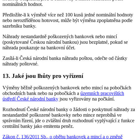
nominálních hodnot.
Předložíte-li k výměně více než 100 kusů jedné nominální hodnoty
nebo neroztříděnou hotovost, může být výměna zpoplatněna podle
sazebníku banky.
Náhrady nestandardně poškozených bankovek nebo mincí
(poskytované Českou národní bankou) jsou bezplatné, pokud se
náhrada poukazuje na bankovní účet.
Zasílá-li Česká národní banka náhradu poštou, odečte od částky
náhrady poštovné.
13. Jaké jsou lhůty pro vyřízení
Výměny běžně poškozených bankovek nebo mincí na pobočkách
obchodních bank nebo na pobočkách a
územních pracovištích
ústředí České národní banky
jsou vyřizovány na počkání.
Rozhodnutí České národní banky o žádosti o poskytnutí náhrady za
nestandardně poškozené bankovky nebo mince neprobíhá ve
správním řízení, jde o zvláštní druh rozhodnutí vyplývající z funkce
centrální banky jako emitenta peněz.
Zákon č. 136/2011 Sb., o oběhu bankovek a mincí a o změně