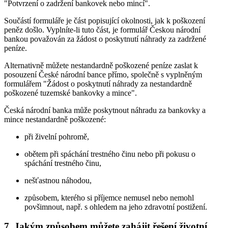
"Potvrzení o zadržení bankovek nebo mincí".
Součástí formuláře je část popisující okolnosti, jak k poškození
peněz došlo. Vyplníte-li tuto část, je formulář Českou národní
bankou považován za žádost o poskytnutí náhrady za zadržené
peníze.
Alternativně můžete nestandardně poškozené peníze zaslat k
posouzení České národní bance přímo, společně s vyplněným
formulářem "Žádost o poskytnutí náhrady za nestandardně
poškozené tuzemské bankovky a mince".
Česká národní banka může poskytnout náhradu za bankovky a
mince nestandardně poškozené:
při živelní pohromě,
obětem při spáchání trestného činu nebo při pokusu o
spáchání trestného činu,
nešťastnou náhodou,
způsobem, kterého si příjemce nemusel nebo nemohl
povšimnout, např. s ohledem na jeho zdravotní postižení.
7. Jakým způsobem můžete zahájit řešení životní