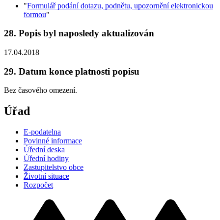
"
Formulář podání dotazu, podnětu, upozornění elektronickou
formou
"
28. Popis byl naposledy aktualizován
17.04.2018
29. Datum konce platnosti popisu
Bez časového omezení.
Úřad
E-podatelna
Povinné informace
Úřední deska
Úřední hodiny
Zastupitelstvo obce
Životní situace
Rozpočet