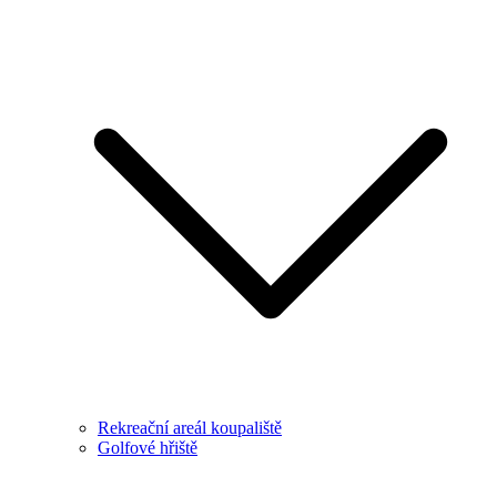
Rekreační areál koupaliště
Golfové hřiště