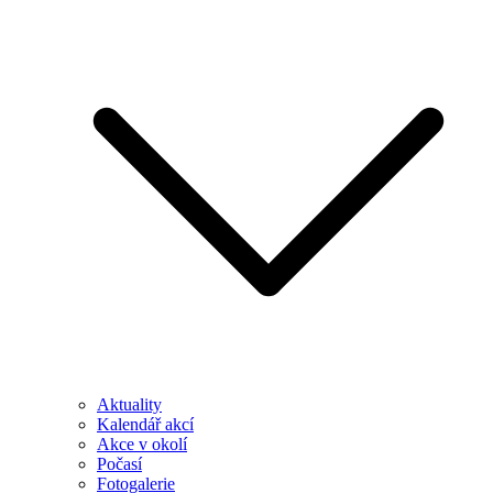
Aktuality
Kalendář akcí
Akce v okolí
Počasí
Fotogalerie