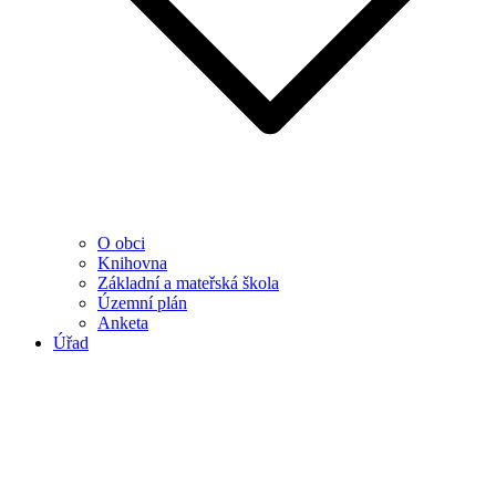
O obci
Knihovna
Základní a mateřská škola
Územní plán
Anketa
Úřad