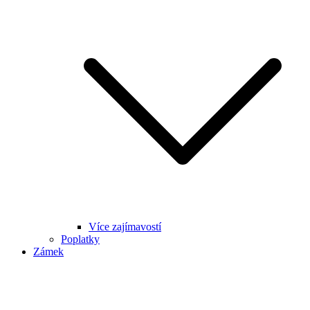
Více zajímavostí
Poplatky
Zámek