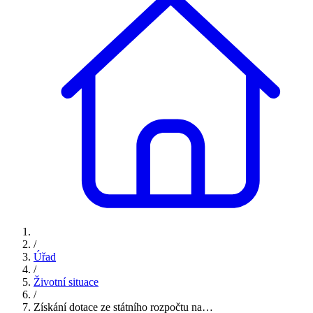
/
Úřad
/
Životní situace
/
Získání dotace ze státního rozpočtu na…