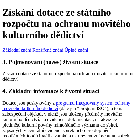
Získání dotace ze státního
rozpočtu na ochranu movitého
kulturního dědictví
Základní znění
Rozšířené znění
Úplné znění
3. Pojmenování (název) životní situace
Získání dotace ze státního rozpočtu na ochranu movitého kulturního
dědictví
4. Základní informace k životní situaci
Dotace jsou poskytovány z
programu Integrovaný systém ochrany
movitého kulturního dědictví
(dále jen "program ISO"), a to na
zabezpečení objektů, v nichž jsou uloženy předměty movitého
kulturního dědictví, na evidenci a dokumentaci, na akvizice
předmětů kulturní povahy mimořádného významu do sbírek
zapsaných v centrální evidenci sbírek nebo pro doplnění
mobilárních fondů hradů a zámků a na preventivní ochranu sbírek