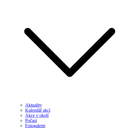
Aktuality
Kalendář akcí
Akce v okolí
Počasí
Fotogalerie