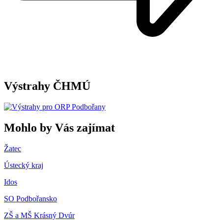
Výstrahy ČHMÚ
Mohlo by Vás zajímat
Žatec
Ústecký kraj
Idos
SO Podbořansko
ZŠ a MŠ Krásný Dvúr