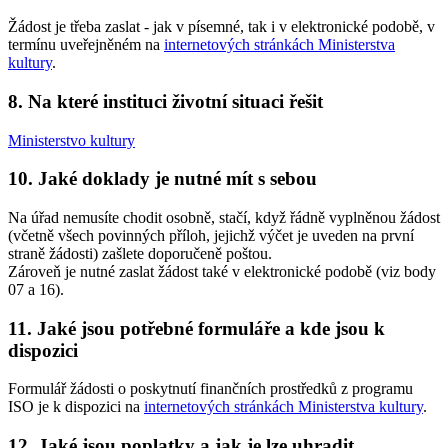
Žádost je třeba zaslat - jak v písemné, tak i v elektronické podobě, v
termínu uveřejněném na
internetových stránkách Ministerstva
kultury
.
8. Na které instituci životní situaci řešit
Ministerstvo kultury
10. Jaké doklady je nutné mít s sebou
Na úřad nemusíte chodit osobně, stačí, když řádně vyplněnou žádost
(včetně všech povinných příloh, jejichž výčet je uveden na první
straně žádosti) zašlete doporučeně poštou.
Zároveň je nutné zaslat žádost také v elektronické podobě (viz body
07 a 16).
11. Jaké jsou potřebné formuláře a kde jsou k
dispozici
Formulář žádosti o poskytnutí finančních prostředků z programu
ISO je k dispozici na
internetových stránkách Ministerstva kultury
.
12. Jaké jsou poplatky a jak je lze uhradit