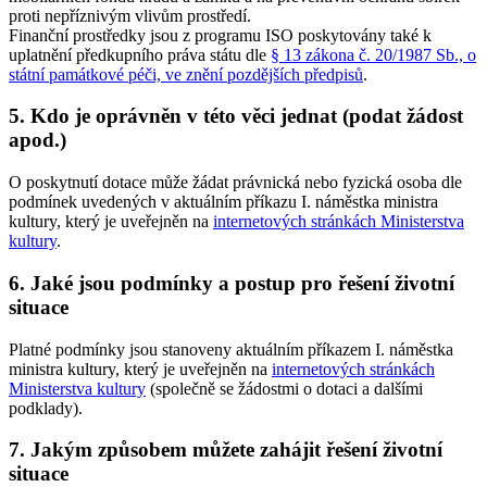
proti nepříznivým vlivům prostředí.
Finanční prostředky jsou z programu ISO poskytovány také k
uplatnění předkupního práva státu dle
§ 13 zákona č. 20/1987 Sb., o
státní památkové péči, ve znění pozdějších předpisů
.
5. Kdo je oprávněn v této věci jednat (podat žádost
apod.)
O poskytnutí dotace může žádat právnická nebo fyzická osoba dle
podmínek uvedených v aktuálním příkazu I. náměstka ministra
kultury, který je uveřejněn na
internetových stránkách Ministerstva
kultury
.
6. Jaké jsou podmínky a postup pro řešení životní
situace
Platné podmínky jsou stanoveny aktuálním příkazem I. náměstka
ministra kultury, který je uveřejněn na
internetových stránkách
Ministerstva kultury
(společně se žádostmi o dotaci a dalšími
podklady).
7. Jakým způsobem můžete zahájit řešení životní
situace