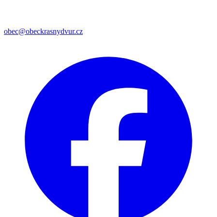
obec@obeckrasnydvur.cz