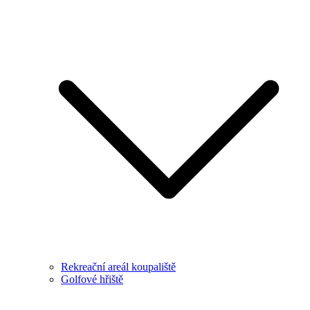
Rekreační areál koupaliště
Golfové hřiště