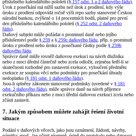
příslušného kalendářního pololetí (
§ 157 odst. 1 a 2 daňového řádu
).
Úrok z posečkání má nižší sazbu než úrok z prodlení, kdy výše
úroku z prodlení odpovídá ročně výši repo sazby stanovené Českou
národní bankou, zvýšené o 14 procentních bodů, platné pro první
den příslušného kalendářního pololetí (
§ 252 odst. 2 daňového
řádu
).
Daňový subjekt může požádat o prominutí daně nebo jejího
příslušenství podle
§ 259
a
§ 259c daňového řádu
, příp. o prominutí
úroku z prodlení nebo úroku z posečkané částky podle
§ 259b
daňového řádu
.
Správce daně může rovněž daňovou exekuci na návrh dlužníka
nebo z moci úřední částečně nebo zcela odložit, zejména šetří-li se
skutečnosti rozhodné pro zastavení exekuce, vyloučení předmětu
exekuce ze soupisu věcí nebo podmínky pro posečkání úhrady
nedoplatku (
§ 181 odst. 1 daňového řádu
).
Jsou-li splněny zákonem stanovené podmínky (uvedené v
§ 181
odst. 2 daňového řádu
), může správce daně na návrh příjemce
exekučního příkazu nebo z moci úřední daňovou exekuci zcela nebo
zčásti zastavit.
7. Jakým způsobem můžete zahájit řešení životní
situace
Podání v daňových věcech, jako jsou oznámení, žádosti, návrhy,
námitky apod., lze učinit písemně, ústně do protokolu nebo datovou