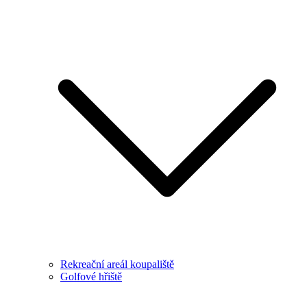
Rekreační areál koupaliště
Golfové hřiště