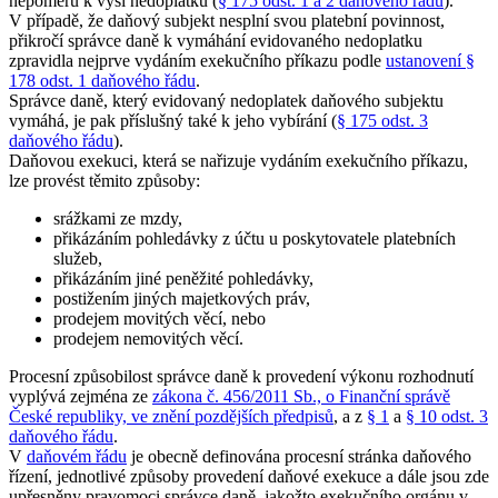
nepoměru k výši nedoplatku (
§ 175 odst. 1 a 2 daňového řádu
).
V případě, že daňový subjekt nesplní svou platební povinnost,
přikročí správce daně k vymáhání evidovaného nedoplatku
zpravidla nejprve vydáním exekučního příkazu podle
ustanovení §
178 odst. 1 daňového řádu
.
Správce daně, který evidovaný nedoplatek daňového subjektu
vymáhá, je pak příslušný také k jeho vybírání (
§ 175 odst. 3
daňového řádu
).
Daňovou exekuci, která se nařizuje vydáním exekučního příkazu,
lze provést těmito způsoby:
srážkami ze mzdy,
přikázáním pohledávky z účtu u poskytovatele platebních
služeb,
přikázáním jiné peněžité pohledávky,
postižením jiných majetkových práv,
prodejem movitých věcí, nebo
prodejem nemovitých věcí.
Procesní způsobilost správce daně k provedení výkonu rozhodnutí
vyplývá zejména ze
zákona č. 456/2011 Sb., o Finanční správě
České republiky, ve znění pozdějších předpisů
, a z
§ 1
a
§ 10 odst. 3
daňového řádu
.
V
daňovém řádu
je obecně definována procesní stránka daňového
řízení, jednotlivé způsoby provedení daňové exekuce a dále jsou zde
upřesněny pravomoci správce daně, jakožto exekučního orgánu v