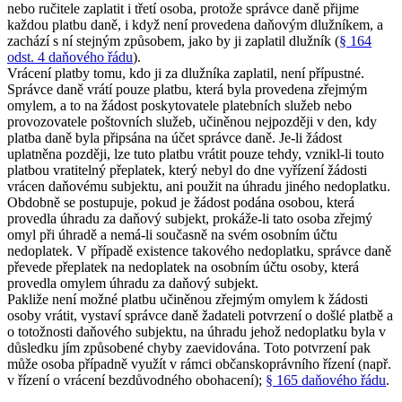
nebo ručitele zaplatit i třetí osoba, protože správce daně přijme
každou platbu daně, i když není provedena daňovým dlužníkem, a
zachází s ní stejným způsobem, jako by ji zaplatil dlužník (
§ 164
odst. 4 daňového řádu
).
Vrácení platby tomu, kdo ji za dlužníka zaplatil, není přípustné.
Správce daně vrátí pouze platbu, která byla provedena zřejmým
omylem, a to na žádost poskytovatele platebních služeb nebo
provozovatele poštovních služeb, učiněnou nejpozději v den, kdy
platba daně byla připsána na účet správce daně. Je-li žádost
uplatněna později, lze tuto platbu vrátit pouze tehdy, vznikl-li touto
platbou vratitelný přeplatek, který nebyl do dne vyřízení žádosti
vrácen daňovému subjektu, ani použit na úhradu jiného nedoplatku.
Obdobně se postupuje, pokud je žádost podána osobou, která
provedla úhradu za daňový subjekt, prokáže-li tato osoba zřejmý
omyl při úhradě a nemá-li současně na svém osobním účtu
nedoplatek. V případě existence takového nedoplatku, správce daně
převede přeplatek na nedoplatek na osobním účtu osoby, která
provedla omylem úhradu za daňový subjekt.
Pakliže není možné platbu učiněnou zřejmým omylem k žádosti
osoby vrátit, vystaví správce daně žadateli potvrzení o došlé platbě a
o totožnosti daňového subjektu, na úhradu jehož nedoplatku byla v
důsledku jím způsobené chyby zaevidována. Toto potvrzení pak
může osoba případně využít v rámci občanskoprávního řízení (např.
v řízení o vrácení bezdůvodného obohacení);
§ 165 daňového řádu
.