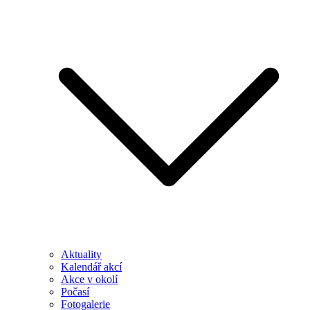
Aktuality
Kalendář akcí
Akce v okolí
Počasí
Fotogalerie