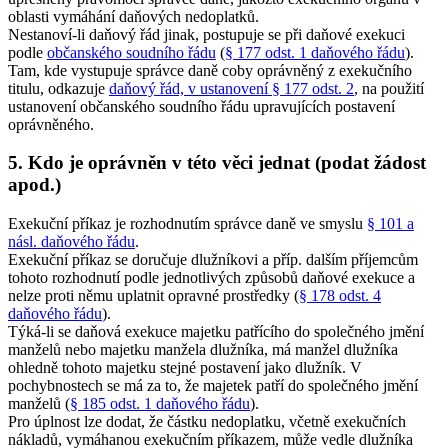
oblasti vymáhání daňových nedoplatků.
Nestanoví-li daňový řád jinak, postupuje se při daňové exekuci
podle
občanského soudního řádu
(
§ 177 odst. 1 daňového řádu
).
Tam, kde vystupuje správce daně coby oprávněný z exekučního
titulu, odkazuje
daňový řád, v ustanovení § 177 odst. 2
, na použití
ustanovení občanského soudního řádu upravujících postavení
oprávněného.
5. Kdo je oprávněn v této věci jednat (podat žádost
apod.)
Exekuční příkaz je rozhodnutím správce daně ve smyslu
§ 101 a
násl. daňového řádu
.
Exekuční příkaz se doručuje dlužníkovi a příp. dalším příjemcům
tohoto rozhodnutí podle jednotlivých způsobů daňové exekuce a
nelze proti němu uplatnit opravné prostředky (
§ 178 odst. 4
daňového řádu
).
Týká-li se daňová exekuce majetku patřícího do společného jmění
manželů nebo majetku manžela dlužníka, má manžel dlužníka
ohledně tohoto majetku stejné postavení jako dlužník. V
pochybnostech se má za to, že majetek patří do společného jmění
manželů (
§ 185 odst. 1 daňového řádu
).
Pro úplnost lze dodat, že částku nedoplatku, včetně exekučních
nákladů, vymáhanou exekučním příkazem, může vedle dlužníka