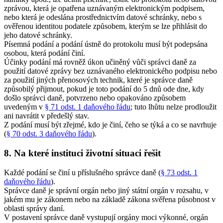
zprávou, která je opatřena uznávaným elektronickým podpisem,
nebo která je odeslána prostřednictvím datové schránky, nebo s
ověřenou identitou podatele způsobem, kterým se lze přihlásit do
jeho datové schránky.
Písemná podání a podání ústně do protokolu musí být podepsána
osobou, která podání činí.
Účinky podání má rovněž úkon učiněný vůči správci daně za
použití datové zprávy bez uznávaného elektronického podpisu nebo
za použití jiných přenosových technik, které je správce daně
způsobilý přijmout, pokud je toto podání do 5 dnů ode dne, kdy
došlo správci daně, potvrzeno nebo opakováno způsobem
uvedeným v
§ 71 odst. 1 daňového řádu
; tuto lhůtu nelze prodloužit
ani navrátit v předešlý stav.
Z podání musí být zřejmé, kdo je činí, čeho se týká a co se navrhuje
(
§ 70 odst. 3 daňového řádu
).
8. Na které instituci životní situaci řešit
Každé podání se činí u příslušného správce daně (
§ 73 odst. 1
daňového řádu
).
Správce daně je správní orgán nebo jiný státní orgán v rozsahu, v
jakém mu je zákonem nebo na základě zákona svěřena působnost v
oblasti správy daní.
V postavení správce daně vystupují orgány moci výkonné, orgán