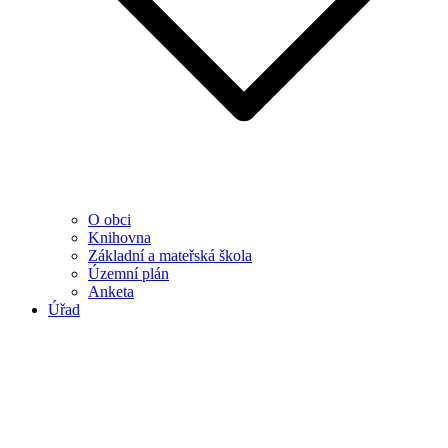
O obci
Knihovna
Základní a mateřská škola
Územní plán
Anketa
Úřad