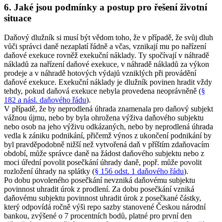
6. Jaké jsou podmínky a postup pro řešení životní
situace
Daňový dlužník si musí být vědom toho, že v případě, že svůj dluh
vůči správci daně nezaplatí řádně a včas, vznikají mu po nařízení
daňové exekuce rovněž exekuční náklady. Ty spočívají v náhradě
nákladů za nařízení daňové exekuce, v náhradě nákladů za výkon
prodeje a v náhradě hotových výdajů vzniklých při provádění
daňové exekuce. Exekuční náklady je dlužník povinen hradit vždy
tehdy, pokud daňová exekuce nebyla provedena neoprávněně (
§
182 a násl. daňového řádu
).
V případě, že by neprodlená úhrada znamenala pro daňový subjekt
vážnou újmu, nebo by byla ohrožena výživa daňového subjektu
nebo osob na jeho výživu odkázaných, nebo by neprodlená úhrada
vedla k zániku podnikání, přičemž výnos z ukončení podnikání by
byl pravděpodobně nižší než vytvořená daň v příštím zdaňovacím
období, může správce daně na žádost daňového subjektu nebo z
moci úřední povolit posečkání úhrady daně, popř. může povolit
rozložení úhrady na splátky (
§ 156 odst. 1 daňového řádu
).
Po dobu povoleného posečkání nevzniká daňovému subjektu
povinnost uhradit úrok z prodlení. Za dobu posečkání vzniká
daňovému subjektu povinnost uhradit úrok z posečkané částky,
který odpovídá ročně výši repo sazby stanovené Českou národní
bankou, zvýšené o 7 procentních bodů, platné pro první den