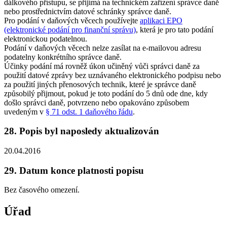
dálkového přístupu, se přijímá na technickém zařízení správce daně
nebo prostřednictvím datové schránky správce daně.
Pro podání v daňových věcech používejte
aplikaci EPO
(elektronické podání pro finanční správu)
, která je pro tato podání
elektronickou podatelnou.
Podání v daňových věcech nelze zasílat na e-mailovou adresu
podatelny konkrétního správce daně.
Účinky podání má rovněž úkon učiněný vůči správci daně za
použití datové zprávy bez uznávaného elektronického podpisu nebo
za použití jiných přenosových technik, které je správce daně
způsobilý přijmout, pokud je toto podání do 5 dnů ode dne, kdy
došlo správci daně, potvrzeno nebo opakováno způsobem
uvedeným v
§ 71 odst. 1 daňového řádu
.
28. Popis byl naposledy aktualizován
20.04.2016
29. Datum konce platnosti popisu
Bez časového omezení.
Úřad