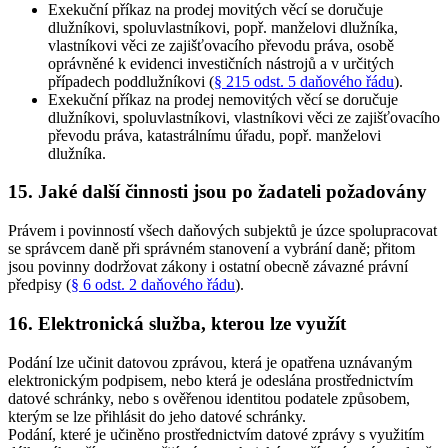
Exekuční příkaz na prodej movitých věcí se doručuje
dlužníkovi, spoluvlastníkovi, popř. manželovi dlužníka,
vlastníkovi věci ze zajišťovacího převodu práva, osobě
oprávněné k evidenci investičních nástrojů a v určitých
případech poddlužníkovi (
§ 215 odst. 5 daňového řádu
)
.
Exekuční příkaz na prodej nemovitých věcí se doručuje
dlužníkovi, spoluvlastníkovi, vlastníkovi věci ze zajišťovacího
převodu práva, katastrálnímu úřadu, popř. manželovi
dlužníka
.
15. Jaké další činnosti jsou po žadateli požadovány
Právem i povinností všech daňových subjektů je úzce spolupracovat
se správcem daně při správném stanovení a vybrání daně; přitom
jsou povinny dodržovat zákony i ostatní obecně závazné právní
předpisy (
§ 6 odst. 2 daňového řádu
).
16. Elektronická služba, kterou lze využít
Podání lze učinit datovou zprávou, která je opatřena uznávaným
elektronickým podpisem, nebo která je odeslána prostřednictvím
datové schránky, nebo s ověřenou identitou podatele způsobem,
kterým se lze přihlásit do jeho datové schránky.
Podání, které je učiněno prostřednictvím datové zprávy s využitím