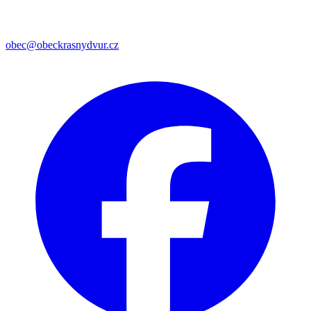
obec@obeckrasnydvur.cz