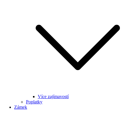
Více zajímavostí
Poplatky
Zámek