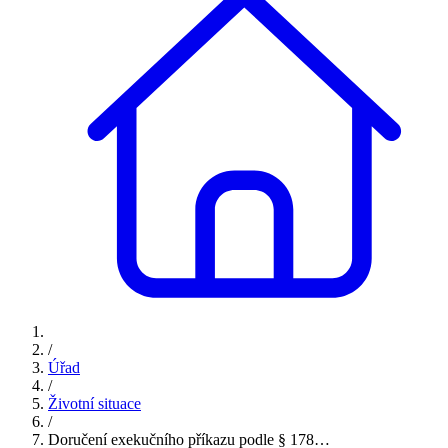
/
Úřad
/
Životní situace
/
Doručení exekučního příkazu podle § 178…