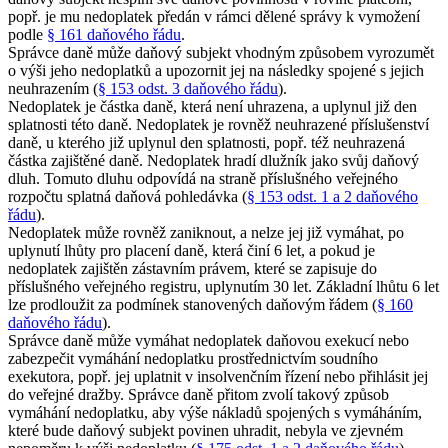
popř. je mu nedoplatek předán v rámci dělené správy k vymožení
podle
§ 161 daňového řádu
.
Správce daně může daňový subjekt vhodným způsobem vyrozumět
o výši jeho nedoplatků a upozornit jej na následky spojené s jejich
neuhrazením (
§ 153 odst. 3 daňového řádu
).
Nedoplatek je částka daně, která není uhrazena, a uplynul již den
splatnosti této daně. Nedoplatek je rovněž neuhrazené příslušenství
daně, u kterého již uplynul den splatnosti, popř. též neuhrazená
částka zajištěné daně. Nedoplatek hradí dlužník jako svůj daňový
dluh. Tomuto dluhu odpovídá na straně příslušného veřejného
rozpočtu splatná daňová pohledávka (
§ 153 odst. 1 a 2 daňového
řádu
).
Nedoplatek může rovněž zaniknout, a nelze jej již vymáhat, po
uplynutí lhůty pro placení daně, která činí 6 let, a pokud je
nedoplatek zajištěn zástavním právem, které se zapisuje do
příslušného veřejného registru, uplynutím 30 let. Základní lhůtu 6 let
lze prodloužit za podmínek stanovených daňovým řádem (
§ 160
daňového řádu
).
Správce daně může vymáhat nedoplatek daňovou exekucí nebo
zabezpečit vymáhání nedoplatku prostřednictvím soudního
exekutora, popř. jej uplatnit v insolvenčním řízení nebo přihlásit jej
do veřejné dražby. Správce daně přitom zvolí takový způsob
vymáhání nedoplatku, aby výše nákladů spojených s vymáháním,
které bude daňový subjekt povinen uhradit, nebyla ve zjevném