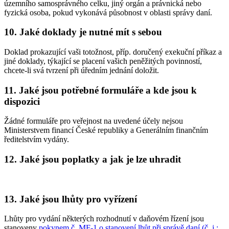
územního samosprávného celku, jiný orgán a právnická nebo
fyzická osoba, pokud vykonává působnost v oblasti správy daní.
10. Jaké doklady je nutné mít s sebou
Doklad prokazující vaši totožnost, příp. doručený exekuční příkaz a
jiné doklady, týkající se placení vašich peněžitých povinností,
chcete-li svá tvrzení při úředním jednání doložit.
11. Jaké jsou potřebné formuláře a kde jsou k
dispozici
Žádné formuláře pro veřejnost na uvedené účely nejsou
Ministerstvem financí České republiky a Generálním finančním
ředitelstvím vydány.
12. Jaké jsou poplatky a jak je lze uhradit
13. Jaké jsou lhůty pro vyřízení
Lhůty pro vydání některých rozhodnutí v daňovém řízení jsou
stanoveny
pokynem č. MF-1 o stanovení lhůt při správě daní (č. j.: