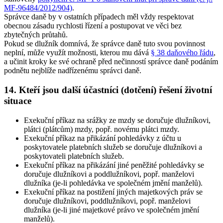
MF-96484/2012/904)
.
Správce daně by v ostatních případech měl vždy respektovat
obecnou zásadu rychlosti řízení a postupovat ve věci bez
zbytečných průtahů.
Pokud se dlužník domnívá, že správce daně tuto svou povinnost
neplní, může využít možnosti, kterou mu dává
§ 38 daňového řádu
,
a učinit kroky ke své ochraně před nečinností správce daně podáním
podnětu nejblíže nadřízenému správci daně.
14. Kteří jsou další účastníci (dotčení) řešení životní
situace
Exekuční příkaz na srážky ze mzdy se doručuje dlužníkovi,
plátci (plátcům) mzdy, popř. novému plátci mzdy
.
Exekuční příkaz na přikázání pohledávky z účtu u
poskytovatele platebních služeb se doručuje dlužníkovi a
poskytovateli platebních služeb
.
Exekuční příkaz na přikázání jiné peněžité pohledávky se
doručuje dlužníkovi a poddlužníkovi, popř. manželovi
dlužníka (je-li pohledávka ve společném jmění manželů)
.
Exekuční příkaz na postižení jiných majetkových práv se
doručuje dlužníkovi, poddlužníkovi, popř. manželovi
dlužníka (je-li jiné majetkové právo ve společném jmění
manželů)
.