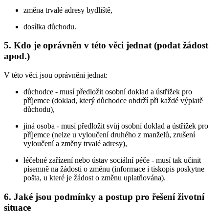
změna trvalé adresy bydliště,
dosílka důchodu.
5. Kdo je oprávněn v této věci jednat (podat žádost
apod.)
V této věci jsou oprávněni jednat:
důchodce - musí předložit osobní doklad a ústřižek pro
příjemce (doklad, který důchodce obdrží při každé výplatě
důchodu),
jiná osoba - musí předložit svůj osobní doklad a ústřižek pro
příjemce (nelze u vyloučení druhého z manželů, zrušení
vyloučení a změny trvalé adresy),
léčebné zařízení nebo ústav sociální péče - musí tak učinit
písemně na žádosti o změnu (informace i tiskopis poskytne
pošta, u které je žádost o změnu uplatňována).
6. Jaké jsou podmínky a postup pro řešení životní
situace