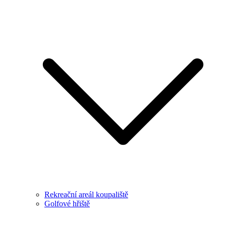
Rekreační areál koupaliště
Golfové hřiště