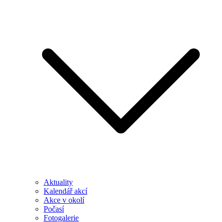
Aktuality
Kalendář akcí
Akce v okolí
Počasí
Fotogalerie