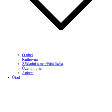
O obci
Knihovna
Základní a mateřská škola
Územní plán
Anketa
Úřad