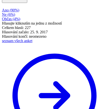
Ano
(90%)
Ne
(6%)
Občas
(4%)
Hlasujte kliknutím na jednu z možností
Celkem hlasů: 227
Hlasování začalo: 25. 9. 2017
Hlasování končí: neomezeno
seznam všech anket