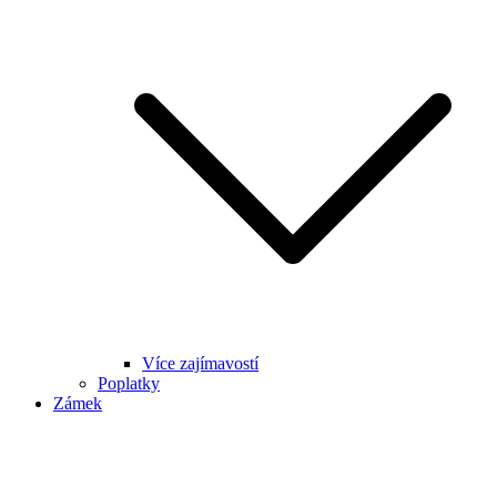
Více zajímavostí
Poplatky
Zámek