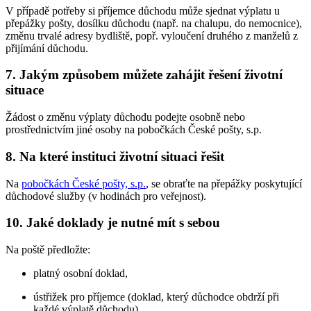
V případě potřeby si příjemce důchodu může sjednat výplatu u
přepážky pošty, dosílku důchodu (např. na chalupu, do nemocnice),
změnu trvalé adresy bydliště, popř. vyloučení druhého z manželů z
přijímání důchodu.
7. Jakým způsobem můžete zahájit řešení životní
situace
Žádost o změnu výplaty důchodu podejte osobně nebo
prostřednictvím jiné osoby na pobočkách České pošty, s.p.
8. Na které instituci životní situaci řešit
Na
pobočkách České pošty, s.p.
, se obraťte na přepážky poskytující
důchodové služby (v hodinách pro veřejnost).
10. Jaké doklady je nutné mít s sebou
Na poště předložte:
platný osobní doklad,
ústřižek pro příjemce (doklad, který důchodce obdrží při
každé výplatě důchodu).