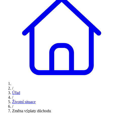
/
Úřad
/
Životní situace
/
Změna výplaty důchodu