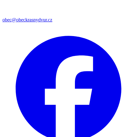
obec@obeckrasnydvur.cz