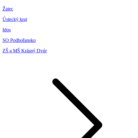
Žatec
Ústecký kraj
Idos
SO Podbořansko
ZŠ a MŠ Krásný Dvúr