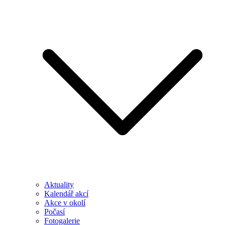
Aktuality
Kalendář akcí
Akce v okolí
Počasí
Fotogalerie