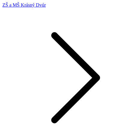
ZŠ a MŠ Krásný Dvúr