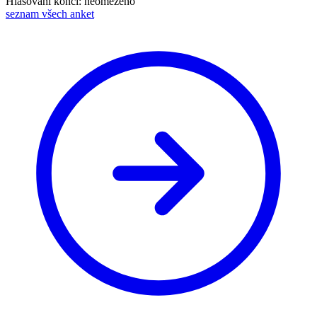
Hlasování končí: neomezeno
seznam všech anket