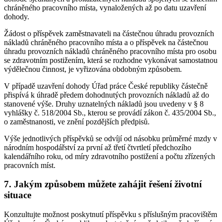
chráněného pracovního místa, vynaložených až po datu uzavření
dohody.
Žádost o příspěvek zaměstnavateli na částečnou úhradu provozních
nákladů chráněného pracovního místa a o příspěvek na částečnou
úhradu provozních nákladů chráněného pracovního místa pro osobu
se zdravotním postižením, která se rozhodne vykonávat samostatnou
výdělečnou činnost, je vyřizována obdobným způsobem.
V případě uzavření dohody Úřad práce České republiky částečně
přispívá k úhradě předem dohodnutých provozních nákladů až do
stanovené výše. Druhy uznatelných nákladů jsou uvedeny v § 8
vyhlášky č. 518/2004 Sb., kterou se provádí zákon č. 435/2004 Sb.,
o zaměstnanosti, ve znění pozdějších předpisů.
Výše jednotlivých příspěvků se odvíjí od násobku průměrné mzdy v
národním hospodářství za první až třetí čtvrtletí předchozího
kalendářního roku, od míry zdravotního postižení a počtu zřízených
pracovních míst.
7. Jakým způsobem můžete zahájit řešení životní
situace
Konzultujte možnost poskytnutí příspěvku s příslušným pracovištěm