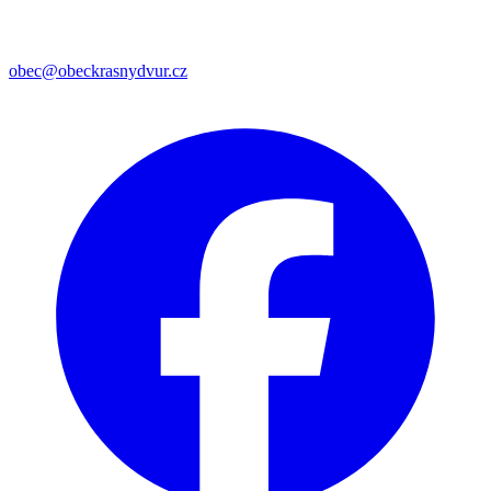
obec@obeckrasnydvur.cz