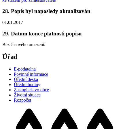
ke stažení pro zaměstnavatele
28. Popis byl naposledy aktualizován
01.01.2017
29. Datum konce platnosti popisu
Bez časového omezení.
Úřad
E-podatelna
Povinné informace
Úřední deska
Úřední hodiny
Zastupitelstvo obce
Životní situace
Rozpočet