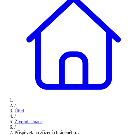
/
Úřad
/
Životní situace
/
Příspěvek na zřízení chráněného…