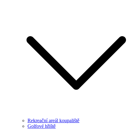
Rekreační areál koupaliště
Golfové hřiště