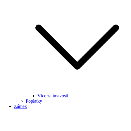
Více zajímavostí
Poplatky
Zámek