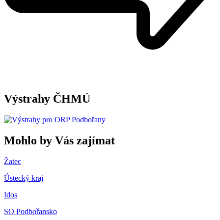
Výstrahy ČHMÚ
Mohlo by Vás zajímat
Žatec
Ústecký kraj
Idos
SO Podbořansko