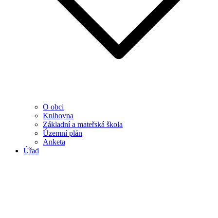
O obci
Knihovna
Základní a mateřská škola
Územní plán
Anketa
Úřad