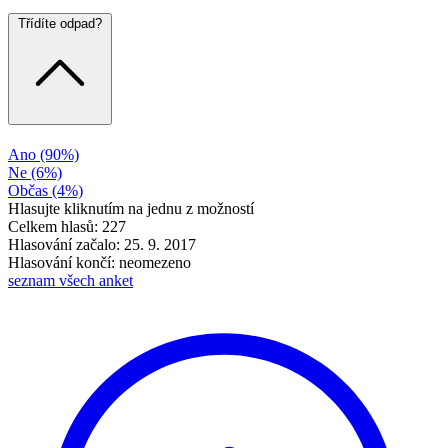
Třídíte odpad?
Ano
(90%)
Ne
(6%)
Občas
(4%)
Hlasujte kliknutím na jednu z možností
Celkem hlasů: 227
Hlasování začalo: 25. 9. 2017
Hlasování končí: neomezeno
seznam všech anket