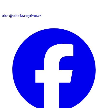
obec@obeckrasnydvur.cz