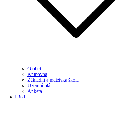
O obci
Knihovna
Základní a mateřská škola
Územní plán
Anketa
Úřad