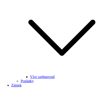
Více zajímavostí
Poplatky
Zámek