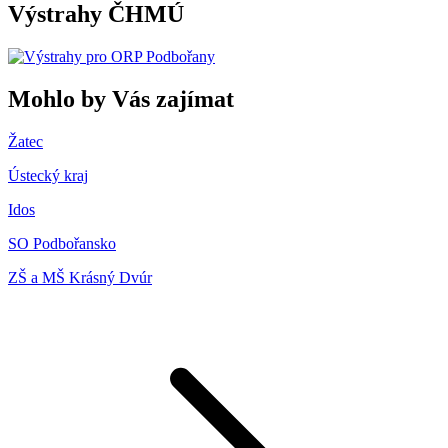
Výstrahy ČHMÚ
Mohlo by Vás zajímat
Žatec
Ústecký kraj
Idos
SO Podbořansko
ZŠ a MŠ Krásný Dvúr