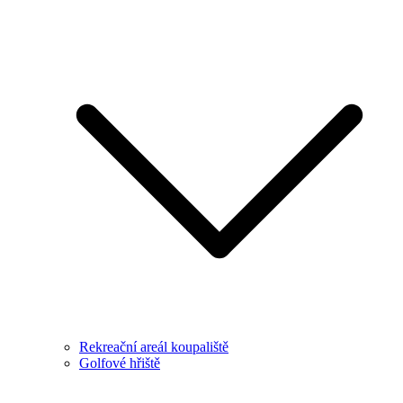
Rekreační areál koupaliště
Golfové hřiště