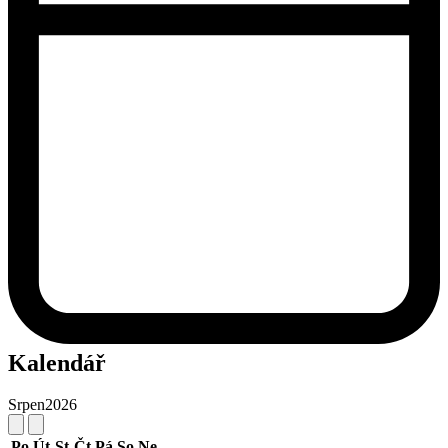
Kalendář
Srpen
2026
Po
Út
St
Čt
Pá
So
Ne