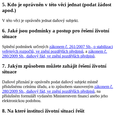
5. Kdo je oprávněn v této věci jednat (podat žádost
apod.)
V této věci je oprávněn jednat daňový subjekt.
6. Jaké jsou podmínky a postup pro řešení životní
situace
Splnění podmínek určených
zákonem č. 261/2007 Sb., o stabilizaci
veřejných rozpočtů, ve znění pozdějších předpisů
, a
zákonem č.
280/2009 Sb., daňový řád, ve znění pozdějších předpisů
.
7. Jakým způsobem můžete zahájit řešení životní
situace
Daňové přiznání je oprávněn podat daňový subjekt místně
příslušnému celnímu úřadu, a to způsobem stanoveným
zákonem č.
280/2009 Sb., daňový řád, ve znění pozdějších předpisů
, na
příslušném formuláři vydaném Ministerstvem financí anebo jeho
elektronickou podobou.
8. Na které instituci životní situaci řešit