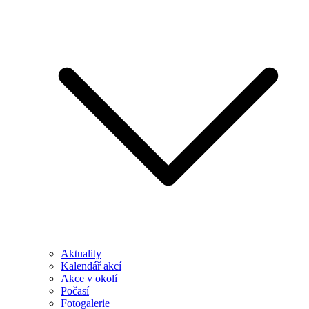
Aktuality
Kalendář akcí
Akce v okolí
Počasí
Fotogalerie