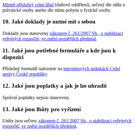
Místně příslušný celní úřad
(daňové oddělení), určený dle sídla u
právnické osoby anebo dle místa pobytu u fyzické osoby.
10. Jaké doklady je nutné mít s sebou
Doklady jsou stanoveny
zákonem č. 261/2007 Sb., o stabilizaci
veřejných rozpočtů, ve znění pozdějších předpisů
.
11. Jaké jsou potřebné formuláře a kde jsou k
dispozici
Příslušný formulář naleznete na
internetových stránkách Celní
správy České republiky
.
12. Jaké jsou poplatky a jak je lze uhradit
Správní poplatky nejsou stanoveny.
13. Jaké jsou lhůty pro vyřízení
Lhůty jsou určeny
zákonem č. 261/2007 Sb., o stabilizaci veřejných
rozpočtů, ve znění pozdějších předpisů
.