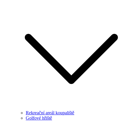
Rekreační areál koupaliště
Golfové hřiště