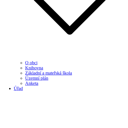
O obci
Knihovna
Základní a mateřská škola
Územní plán
Anketa
Úřad