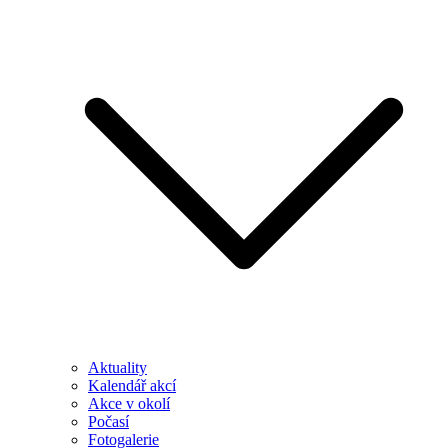
Aktuality
Kalendář akcí
Akce v okolí
Počasí
Fotogalerie