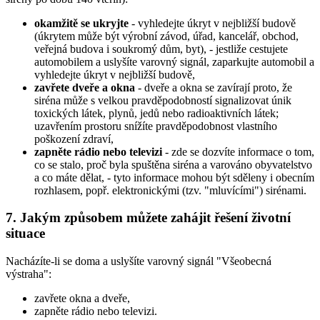
okamžitě se ukryjte
- vyhledejte úkryt v nejbližší budově
(úkrytem může být výrobní závod, úřad, kancelář, obchod,
veřejná budova i soukromý dům, byt), - jestliže cestujete
automobilem a uslyšíte varovný signál, zaparkujte automobil a
vyhledejte úkryt v nejbližší budově,
zavřete dveře a okna
- dveře a okna se zavírají proto, že
siréna může s velkou pravděpodobností signalizovat únik
toxických látek, plynů, jedů nebo radioaktivních látek;
uzavřením prostoru snížíte pravděpodobnost vlastního
poškození zdraví,
zapněte rádio nebo televizi
- zde se dozvíte informace o tom,
co se stalo, proč byla spuštěna siréna a varováno obyvatelstvo
a co máte dělat, - tyto informace mohou být sděleny i obecním
rozhlasem, popř. elektronickými (tzv. "mluvícími") sirénami.
7. Jakým způsobem můžete zahájit řešení životní
situace
Nacházíte-li se doma a uslyšíte varovný signál "Všeobecná
výstraha":
zavřete okna a dveře,
zapněte rádio nebo televizi.