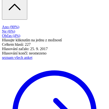
Ano
(90%)
Ne
(6%)
Občas
(4%)
Hlasujte kliknutím na jednu z možností
Celkem hlasů: 227
Hlasování začalo: 25. 9. 2017
Hlasování končí: neomezeno
seznam všech anket