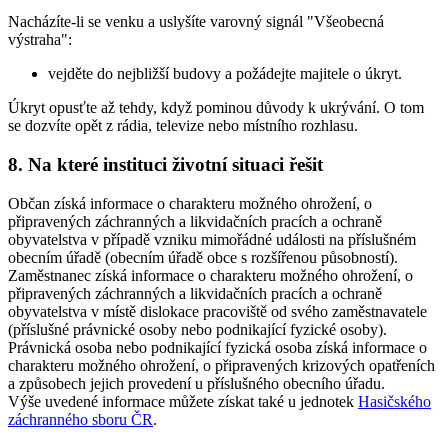
Nacházíte-li se venku a uslyšíte varovný signál "Všeobecná
výstraha":
vejděte do nejbližší budovy a požádejte majitele o úkryt.
Úkryt opusťte až tehdy, když pominou důvody k ukrývání. O tom
se dozvíte opět z rádia, televize nebo místního rozhlasu.
8. Na které instituci životní situaci řešit
Občan získá informace o charakteru možného ohrožení, o
připravených záchranných a likvidačních pracích a ochraně
obyvatelstva v případě vzniku mimořádné události na příslušném
obecním úřadě (obecním úřadě obce s rozšířenou působností).
Zaměstnanec získá informace o charakteru možného ohrožení, o
připravených záchranných a likvidačních pracích a ochraně
obyvatelstva v místě dislokace pracoviště od svého zaměstnavatele
(příslušné právnické osoby nebo podnikající fyzické osoby).
Právnická osoba nebo podnikající fyzická osoba získá informace o
charakteru možného ohrožení, o připravených krizových opatřeních
a způsobech jejich provedení u příslušného obecního úřadu.
Výše uvedené informace můžete získat také u jednotek
Hasičského
záchranného sboru ČR
.