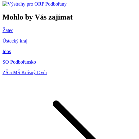
Mohlo by Vás zajímat
Žatec
Ústecký kraj
Idos
SO Podbořansko
ZŠ a MŠ Krásný Dvúr