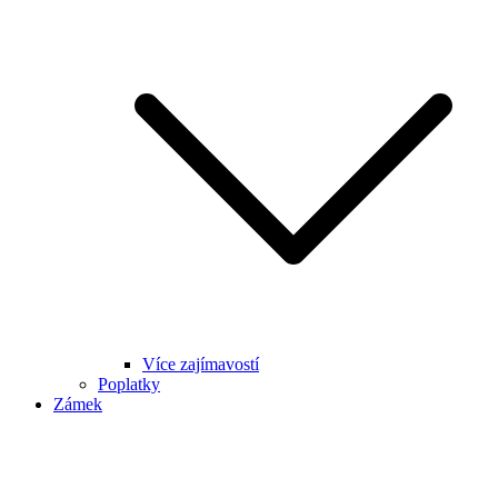
Více zajímavostí
Poplatky
Zámek