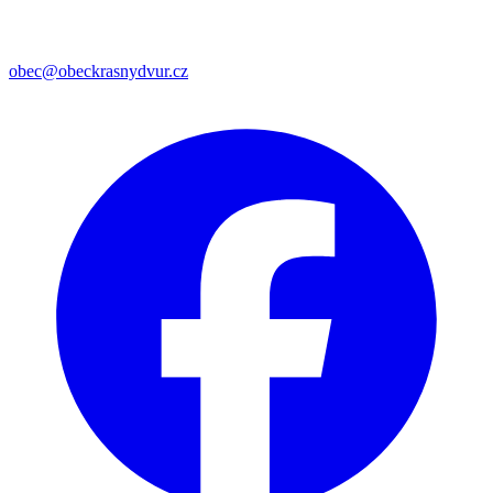
obec@obeckrasnydvur.cz