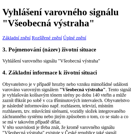
Vyhlášení varovného signálu
"Všeobecná výstraha"
Základní znění
Rozšířené znění
Úplné znění
3. Pojmenování (název) životní situace
Vyhlášení varovného signálu "Všeobecná výstraha"
4. Základní informace k životní situaci
Obyvatelstvo je v případě hrozby nebo vzniku mimořádné události
varováno varovným signálem
"Všeobecná výstraha"
. Tento signál
je vyhlašován kolísavým tónem sirény po dobu 140 vteřin a může
zaznít třikrát po sobě v cca tříminutových intervalech. Obyvatelstvo
je následně informováno např. rozhlasem, televizí, místním
rozhlasem, tzv. mluvícími sirénami, vozidly složek integrovaného
záchranného systému nebo jiným způsobem o tom, co se stalo a co
se má v takovém případě dělat.
V této souvislosti je třeba znát, že kromě varovného signálu
"Všeobecná výstraha" existuje v České republice také signál