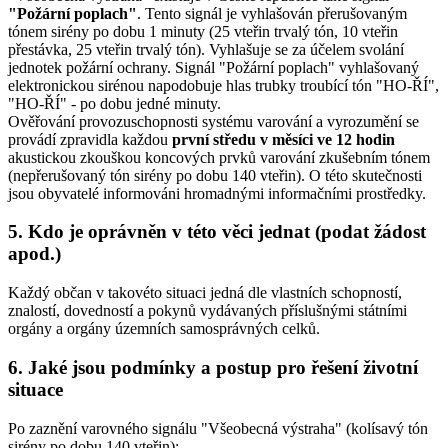
"Požární poplach"
. Tento signál je vyhlašován přerušovaným
tónem sirény po dobu 1 minuty (25 vteřin trvalý tón, 10 vteřin
přestávka, 25 vteřin trvalý tón). Vyhlašuje se za účelem svolání
jednotek požární ochrany. Signál "Požární poplach" vyhlašovaný
elektronickou sirénou napodobuje hlas trubky troubící tón "HO-ŘÍ",
"HO-ŘÍ" - po dobu jedné minuty.
Ověřování provozuschopnosti systému varování a vyrozumění se
provádí zpravidla každou
první středu v měsíci ve 12 hodin
akustickou zkouškou koncových prvků varování zkušebním tónem
(nepřerušovaný tón sirény po dobu 140 vteřin). O této skutečnosti
jsou obyvatelé informováni hromadnými informačními prostředky.
5. Kdo je oprávněn v této věci jednat (podat žádost
apod.)
Každý občan v takovéto situaci jedná dle vlastních schopností,
znalostí, dovedností a pokynů vydávaných příslušnými státními
orgány a orgány územních samosprávných celků.
6. Jaké jsou podmínky a postup pro řešení životní
situace
Po zaznění varovného signálu "Všeobecná výstraha" (kolísavý tón
sirény po dobu 140 vteřin):