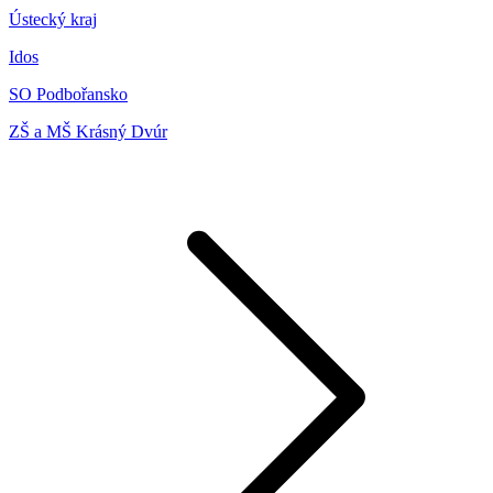
Ústecký kraj
Idos
SO Podbořansko
ZŠ a MŠ Krásný Dvúr