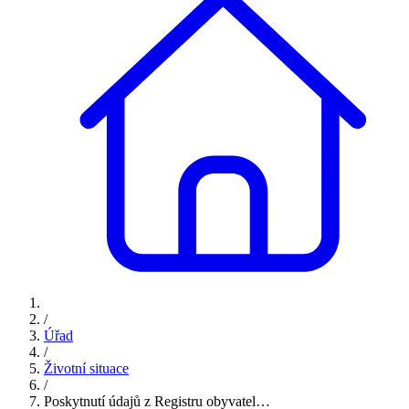
/
Úřad
/
Životní situace
/
Poskytnutí údajů z Registru obyvatel…