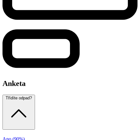
Anketa
Třídíte odpad?
Ano
(90%)