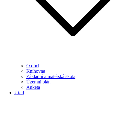
O obci
Knihovna
Základní a mateřská škola
Územní plán
Anketa
Úřad