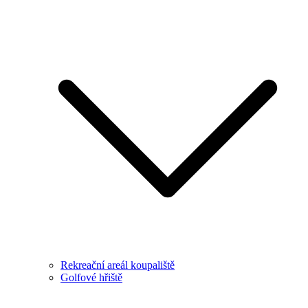
Rekreační areál koupaliště
Golfové hřiště