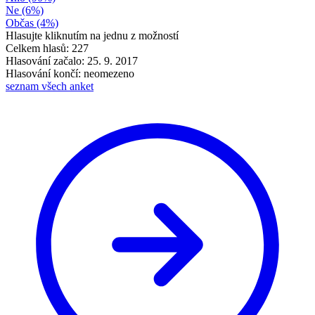
Ne
(6%)
Občas
(4%)
Hlasujte kliknutím na jednu z možností
Celkem hlasů: 227
Hlasování začalo: 25. 9. 2017
Hlasování končí: neomezeno
seznam všech anket