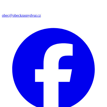
obec@obeckrasnydvur.cz