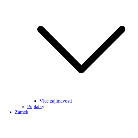
Více zajímavostí
Poplatky
Zámek