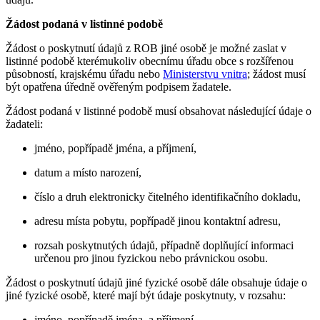
Žádost podaná v listinné podobě
Žádost o poskytnutí údajů z ROB jiné osobě je možné zaslat v
listinné podobě kterémukoliv obecnímu úřadu obce s rozšířenou
působností, krajskému úřadu nebo
Ministerstvu vnitra
; žádost musí
být opatřena úředně ověřeným podpisem žadatele.
Žádost podaná v listinné podobě musí obsahovat následující údaje o
žadateli:
jméno, popřípadě jména, a příjmení,
datum a místo narození,
číslo a druh elektronicky čitelného identifikačního dokladu,
adresu místa pobytu, popřípadě jinou kontaktní adresu,
rozsah poskytnutých údajů, případně doplňující informaci
určenou pro jinou fyzickou nebo právnickou osobu.
Žádost o poskytnutí údajů jiné fyzické osobě dále obsahuje údaje o
jiné fyzické osobě, které mají být údaje poskytnuty, v rozsahu:
jméno, popřípadě jména, a příjmení,