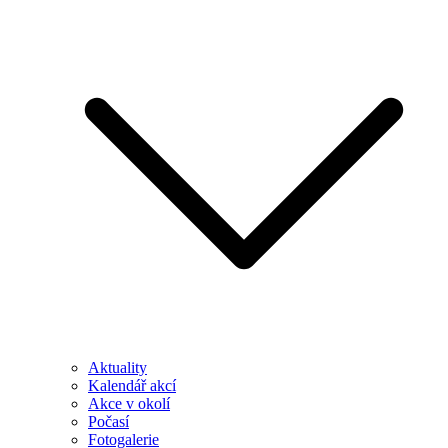
Aktuality
Kalendář akcí
Akce v okolí
Počasí
Fotogalerie