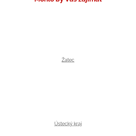
Žatec
Ústecký kraj