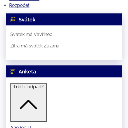
Rozpočet
Svátek
Svátek má
Vavřinec
Zítra má svátek
Zuzana
Anketa
Třídíte odpad?
Ano
(90%)