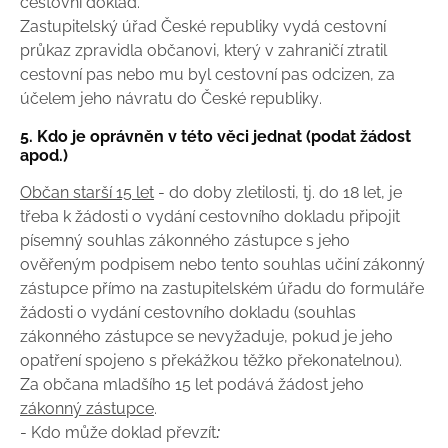
cestovní doklad.
Zastupitelský úřad České republiky vydá cestovní
průkaz zpravidla občanovi, který v zahraničí ztratil
cestovní pas nebo mu byl cestovní pas odcizen, za
účelem jeho návratu do České republiky.
5. Kdo je oprávněn v této věci jednat (podat žádost
apod.)
Občan starší 15 let
- do doby zletilosti, tj. do 18 let, je
třeba k žádosti o vydání cestovního dokladu připojit
písemný souhlas zákonného zástupce s jeho
ověřeným podpisem nebo tento souhlas učiní zákonný
zástupce přímo na zastupitelském úřadu do formuláře
žádosti o vydání cestovního dokladu (souhlas
zákonného zástupce se nevyžaduje, pokud je jeho
opatření spojeno s překážkou těžko překonatelnou).
Za občana mladšího 15 let podává žádost jeho
zákonný zástupce
.
- Kdo může doklad převzít: