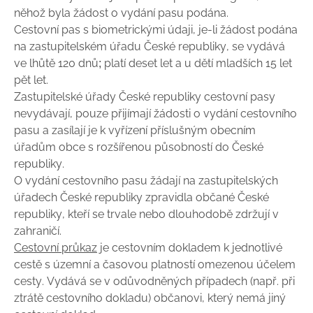
něhož byla žádost o vydání pasu podána.
Cestovní pas s biometrickými údaji, je-li žádost podána
na zastupitelském úřadu České republiky, se vydává
ve lhůtě 120 dnů; platí deset let a u dětí mladších 15 let
pět let.
Zastupitelské úřady České republiky cestovní pasy
nevydávají, pouze přijímají žádosti o vydání cestovního
pasu a zasílají je k vyřízení příslušným obecním
úřadům obce s rozšířenou působností do České
republiky.
O vydání cestovního pasu žádají na zastupitelských
úřadech České republiky zpravidla občané České
republiky, kteří se trvale nebo dlouhodobě zdržují v
zahraničí.
Cestovní průkaz
je cestovním dokladem k jednotlivé
cestě s územní a časovou platností omezenou účelem
cesty. Vydává se v odůvodněných případech (např. při
ztrátě cestovního dokladu) občanovi, který nemá jiný