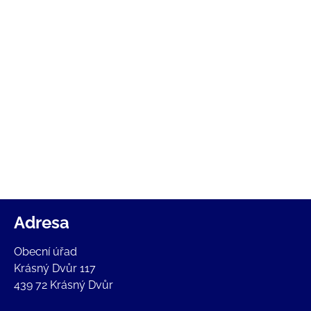
Adresa
Obecní úřad
Krásný Dvůr 117
439 72 Krásný Dvůr