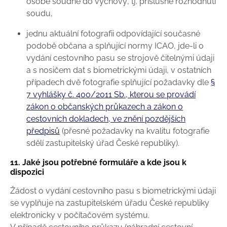
osobě soudně do výchovy, tj. příslušné rozhodnutí
soudu,
jednu aktuální fotografii odpovídající současné
podobě občana a splňující normy ICAO, jde-li o
vydání cestovního pasu se strojově čitelnými údaji
a s nosičem dat s biometrickými údaji, v ostatních
případech dvě fotografie splňující požadavky dle
§
7 vyhlášky č. 400/2011 Sb., kterou se provádí
zákon o občanských průkazech a zákon o
cestovních dokladech, ve znění pozdějších
předpisů
(přesné požadavky na kvalitu fotografie
sdělí zastupitelský úřad České republiky).
11. Jaké jsou potřebné formuláře a kde jsou k
dispozici
Žádost o vydání cestovního pasu s biometrickými údaji
se vyplňuje na zastupitelském úřadu České republiky
elektronicky v počítačovém systému.