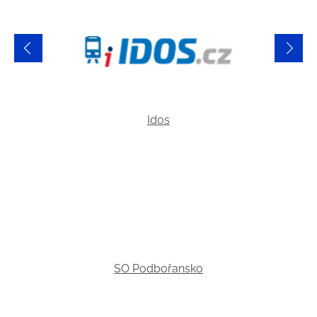
Idos
SO Podbořansko