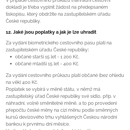
V případě cestovního průkazu (náhradní cestovní
doklad) je třeba vyplnit žádost na předepsaném
tiskopisu, který obdržíte na zastupitelském úřadu
České republiky.
12. Jaké jsou poplatky a jak je lze uhradit
Za vydání biometrického cestovního pasu platí na
zastupitelském úřadu České republiky:
občané starší 15 let - 1 200 Kč,
občané mladší 15 let - 400 Kč.
Za vydání cestovního průkazu platí občané (bez ohledu
na věk) 400 Kč.
Poplatek se vybírá v měně státu, v němž má
zastupitelský úřad České republiky své sídlo, příp. v
náhradní, volně směnitelné měně, a to po provedení
přepočtu české měny na cizí měnu podle směnných
kursů devizového trhu vyhlášených Českou národní
bankou k prvnímu dni měsíce.