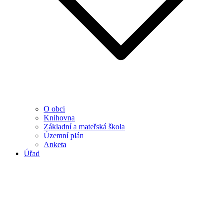
O obci
Knihovna
Základní a mateřská škola
Územní plán
Anketa
Úřad