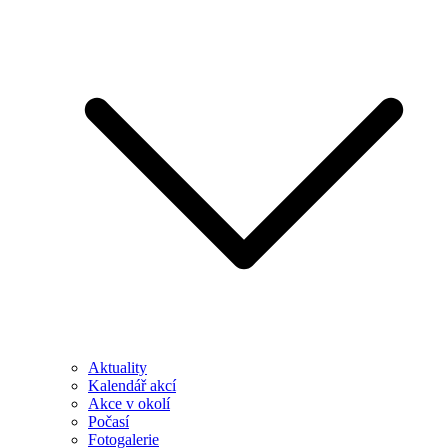
Aktuality
Kalendář akcí
Akce v okolí
Počasí
Fotogalerie