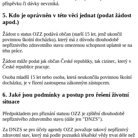
příspěvku či dávky nevzniká.
5. Kdo je oprávněn v této věci jednat (podat žádost
apod.)
Žádost o status OZZ podává občan (starší 15 let, jenž ukončil
povinnou školní docházku), který má z důvodu dlouhodobě
nepříznivého zdravotního stavu omezenou schopnost uplatnit se na
trhu práce.
Žádost může podat jak občan České republiky, tak cizinec, který v
České republice pracuje.
Osoba mladší 15 let nebo osoba, která neukončila povinnou školní
docházku, je v řízení zastoupena zákonným zástupcem.
6. Jaké jsou podmínky a postup pro řešení životní
situace
Předpokladem pro přiznání statusu OZZ je zjištění dlouhodobě
nepříznivého zdravotního stavu (dále jen "DNZS").
Za DNZS se pro účely agendy OZZ považuje takový nepříznivý
zdravotní stav, který má podle poznatků lékařské vědy trvat déle než