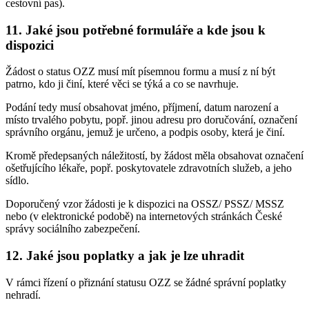
cestovní pas).
11. Jaké jsou potřebné formuláře a kde jsou k
dispozici
Žádost o status OZZ musí mít písemnou formu a musí z ní být
patrno, kdo ji činí, které věci se týká a co se navrhuje.
Podání tedy musí obsahovat jméno, příjmení, datum narození a
místo trvalého pobytu, popř. jinou adresu pro doručování, označení
správního orgánu, jemuž je určeno, a podpis osoby, která je činí.
Kromě předepsaných náležitostí, by žádost měla obsahovat označení
ošetřujícího lékaře, popř. poskytovatele zdravotních služeb, a jeho
sídlo.
Doporučený vzor žádosti je k dispozici na OSSZ/ PSSZ/ MSSZ
nebo (v elektronické podobě) na internetových stránkách České
správy sociálního zabezpečení.
12. Jaké jsou poplatky a jak je lze uhradit
V rámci řízení o přiznání statusu OZZ se žádné správní poplatky
nehradí.