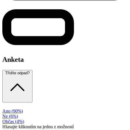
Anketa
Třídíte odpad?
Ano
(90%)
Ne
(6%)
Občas
(4%)
Hlasujte kliknutím na jednu z možností