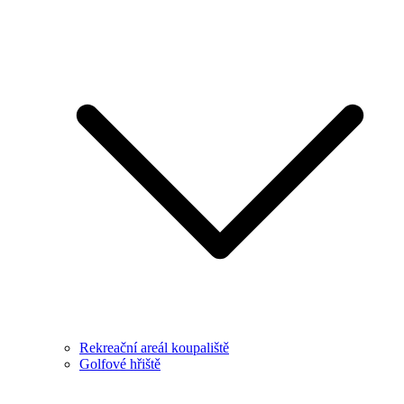
Rekreační areál koupaliště
Golfové hřiště