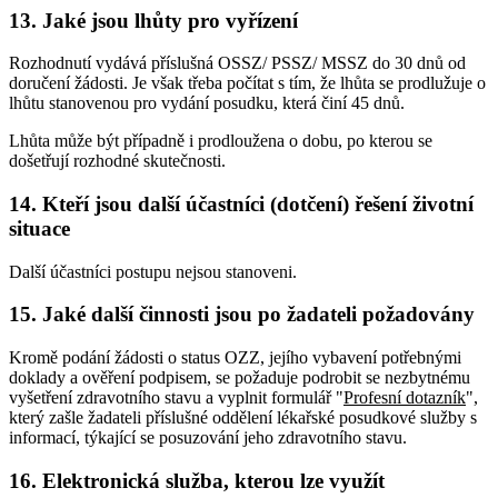
13. Jaké jsou lhůty pro vyřízení
Rozhodnutí vydává příslušná OSSZ/ PSSZ/ MSSZ do 30 dnů od
doručení žádosti. Je však třeba počítat s tím, že lhůta se prodlužuje o
lhůtu stanovenou pro vydání posudku, která činí 45 dnů.
Lhůta může být případně i prodloužena o dobu, po kterou se
došetřují rozhodné skutečnosti.
14. Kteří jsou další účastníci (dotčení) řešení životní
situace
Další účastníci postupu nejsou stanoveni.
15. Jaké další činnosti jsou po žadateli požadovány
Kromě podání žádosti o status OZZ, jejího vybavení potřebnými
doklady a ověření podpisem, se požaduje podrobit se nezbytnému
vyšetření zdravotního stavu a vyplnit formulář "
Profesní dotazník
",
který zašle žadateli příslušné oddělení lékařské posudkové služby s
informací, týkající se posuzování jeho zdravotního stavu.
16. Elektronická služba, kterou lze využít