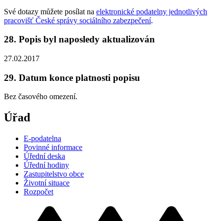
Své dotazy můžete posílat na
elektronické podatelny jednotlivých
pracovišť České správy sociálního zabezpečení
.
28. Popis byl naposledy aktualizován
27.02.2017
29. Datum konce platnosti popisu
Bez časového omezení.
Úřad
E-podatelna
Povinné informace
Úřední deska
Úřední hodiny
Zastupitelstvo obce
Životní situace
Rozpočet