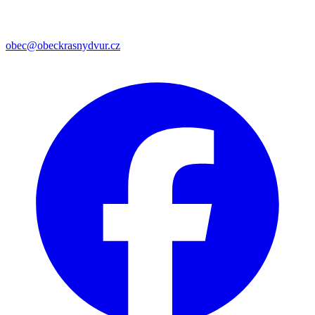
obec@obeckrasnydvur.cz