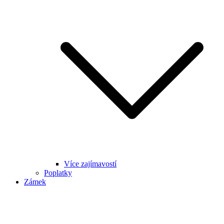
Více zajímavostí
Poplatky
Zámek