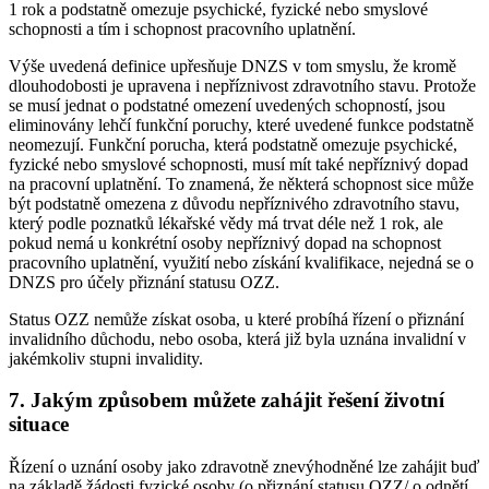
1 rok a podstatně omezuje psychické, fyzické nebo smyslové
schopnosti a tím i schopnost pracovního uplatnění.
Výše uvedená definice upřesňuje DNZS v tom smyslu, že kromě
dlouhodobosti je upravena i nepříznivost zdravotního stavu. Protože
se musí jednat o podstatné omezení uvedených schopností, jsou
eliminovány lehčí funkční poruchy, které uvedené funkce podstatně
neomezují. Funkční porucha, která podstatně omezuje psychické,
fyzické nebo smyslové schopnosti, musí mít také nepříznivý dopad
na pracovní uplatnění. To znamená, že některá schopnost sice může
být podstatně omezena z důvodu nepříznivého zdravotního stavu,
který podle poznatků lékařské vědy má trvat déle než 1 rok, ale
pokud nemá u konkrétní osoby nepříznivý dopad na schopnost
pracovního uplatnění, využití nebo získání kvalifikace, nejedná se o
DNZS pro účely přiznání statusu OZZ.
Status OZZ nemůže získat osoba, u které probíhá řízení o přiznání
invalidního důchodu, nebo osoba, která již byla uznána invalidní v
jakémkoliv stupni invalidity.
7. Jakým způsobem můžete zahájit řešení životní
situace
Řízení o uznání osoby jako zdravotně znevýhodněné lze zahájit buď
na základě žádosti fyzické osoby (o přiznání statusu OZZ/ o odnětí