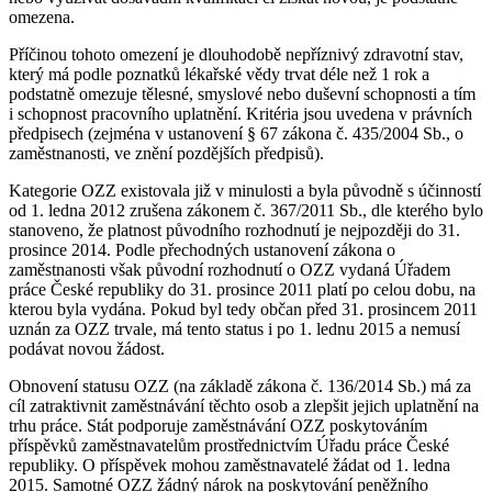
omezena.
Příčinou tohoto omezení je dlouhodobě nepříznivý zdravotní stav,
který má podle poznatků lékařské vědy trvat déle než 1 rok a
podstatně omezuje tělesné, smyslové nebo duševní schopnosti a tím
i schopnost pracovního uplatnění. Kritéria jsou uvedena v právních
předpisech (zejména v ustanovení § 67 zákona č. 435/2004 Sb., o
zaměstnanosti, ve znění pozdějších předpisů).
Kategorie OZZ existovala již v minulosti a byla původně s účinností
od 1. ledna 2012 zrušena zákonem č. 367/2011 Sb., dle kterého bylo
stanoveno, že platnost původního rozhodnutí je nejpozději do 31.
prosince 2014. Podle přechodných ustanovení zákona o
zaměstnanosti však původní rozhodnutí o OZZ vydaná Úřadem
práce České republiky do 31. prosince 2011 platí po celou dobu, na
kterou byla vydána. Pokud byl tedy občan před 31. prosincem 2011
uznán za OZZ trvale, má tento status i po 1. lednu 2015 a nemusí
podávat novou žádost.
Obnovení statusu OZZ (na základě zákona č. 136/2014 Sb.) má za
cíl zatraktivnit zaměstnávání těchto osob a zlepšit jejich uplatnění na
trhu práce. Stát podporuje zaměstnávání OZZ poskytováním
příspěvků zaměstnavatelům prostřednictvím Úřadu práce České
republiky. O příspěvek mohou zaměstnavatelé žádat od 1. ledna
2015. Samotné OZZ žádný nárok na poskytování peněžního