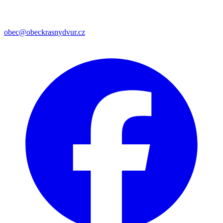
obec@obeckrasnydvur.cz