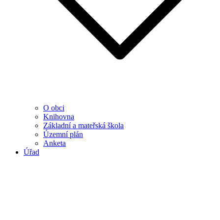
O obci
Knihovna
Základní a mateřská škola
Územní plán
Anketa
Úřad