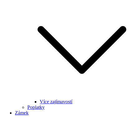
Více zajímavostí
Poplatky
Zámek