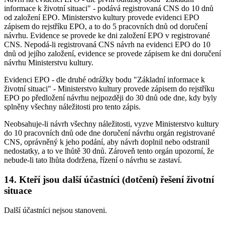
informace k životní situaci" - podává registrovaná CNS do 10 dnů
od založení EPO. Ministerstvo kultury provede evidenci EPO
zápisem do rejstříku EPO, a to do 5 pracovních dnů od doručení
návrhu. Evidence se provede ke dni založení EPO v registrované
CNS. Nepodá-li registrovaná CNS návrh na evidenci EPO do 10
dnů od jejího založení, evidence se provede zápisem ke dni doručení
návrhu Ministerstvu kultury.
Evidenci EPO - dle druhé odrážky bodu "Základní informace k
životní situaci" - Ministerstvo kultury provede zápisem do rejstříku
EPO po předložení návrhu nejpozději do 30 dnů ode dne, kdy byly
splněny všechny náležitosti pro tento zápis.
Neobsahuje-li návrh všechny náležitosti, vyzve Ministerstvo kultury
do 10 pracovních dnů ode dne doručení návrhu orgán registrované
CNS, oprávněný k jeho podání, aby návrh doplnil nebo odstranil
nedostatky, a to ve lhůtě 30 dnů. Zároveň tento orgán upozorní, že
nebude-li tato lhůta dodržena, řízení o návrhu se zastaví.
14. Kteří jsou další účastníci (dotčení) řešení životní
situace
Další účastníci nejsou stanoveni.