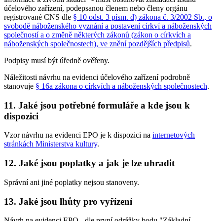
účelového zařízení, podepsanou členem nebo členy orgánu
registrované CNS dle
§ 10 odst. 3 písm. d) zákona č. 3/2002 Sb., o
svobodě náboženského vyznání a postavení církví a náboženských
společností a o změně některých zákonů (zákon o církvích a
náboženských společnostech), ve znění pozdějších předpisů
.
Podpisy musí být úředně ověřeny.
Náležitosti návrhu na evidenci účelového zařízení podrobně
stanovuje
§ 16a zákona o církvích a náboženských společnostech
.
11. Jaké jsou potřebné formuláře a kde jsou k
dispozici
Vzor návrhu na evidenci EPO je k dispozici na
internetových
stránkách Ministerstva kultury
.
12. Jaké jsou poplatky a jak je lze uhradit
Správní ani jiné poplatky nejsou stanoveny.
13. Jaké jsou lhůty pro vyřízení
Návrh na evidenci EPO - dle první odrážky bodu "Základní