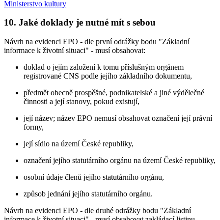
Ministerstvo kultury
10. Jaké doklady je nutné mít s sebou
Návrh na evidenci EPO - dle první odrážky bodu "Základní
informace k životní situaci" - musí obsahovat:
doklad o jejím založení k tomu příslušným orgánem
registrované CNS podle jejího základního dokumentu,
předmět obecně prospěšné, podnikatelské a jiné výdělečné
činnosti a její stanovy, pokud existují,
její název; název EPO nemusí obsahovat označení její právní
formy,
její sídlo na území České republiky,
označení jejího statutárního orgánu na území České republiky,
osobní údaje členů jejího statutárního orgánu,
způsob jednání jejího statutárního orgánu.
Návrh na evidenci EPO - dle druhé odrážky bodu "Základní
informace k životní situaci" - musí obsahovat zakládací listinu