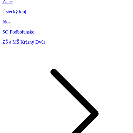
Žatec
Ústecký kraj
Idos
SO Podbořansko
ZŠ a MŠ Krásný Dvúr