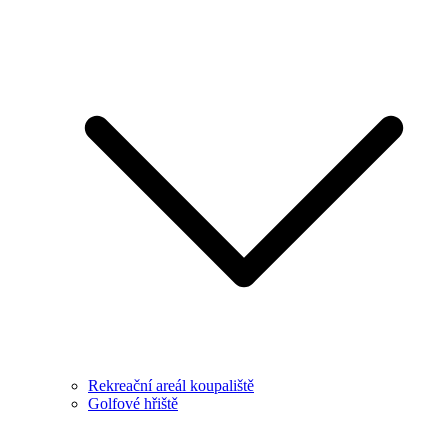
Rekreační areál koupaliště
Golfové hřiště