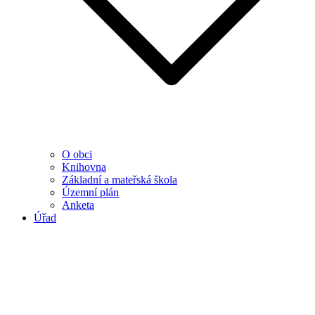
O obci
Knihovna
Základní a mateřská škola
Územní plán
Anketa
Úřad