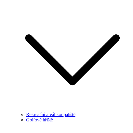
Rekreační areál koupaliště
Golfové hřiště