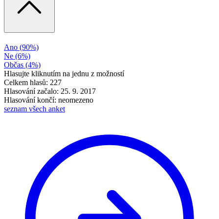
Ano
(90%)
Ne
(6%)
Občas
(4%)
Hlasujte kliknutím na jednu z možností
Celkem hlasů: 227
Hlasování začalo: 25. 9. 2017
Hlasování končí: neomezeno
seznam všech anket