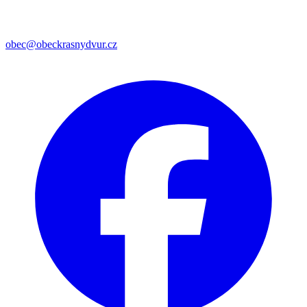
obec@obeckrasnydvur.cz