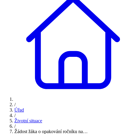
/
Úřad
/
Životní situace
/
Žádost žáka o opakování ročníku na…