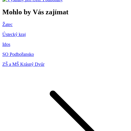
Mohlo by Vás zajímat
Žatec
Ústecký kraj
Idos
SO Podbořansko
ZŠ a MŠ Krásný Dvúr