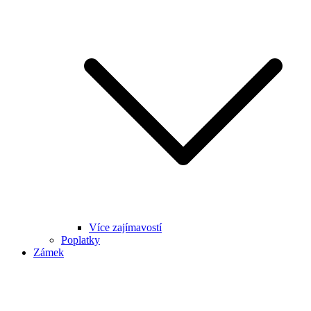
Více zajímavostí
Poplatky
Zámek