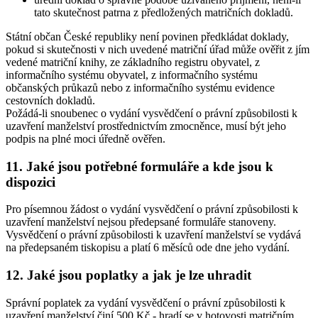
tato skutečnost patrna z předložených matričních dokladů.
Státní občan České republiky není povinen předkládat doklady,
pokud si skutečnosti v nich uvedené matriční úřad může ověřit z jím
vedené matriční knihy, ze základního registru obyvatel, z
informačního systému obyvatel, z informačního systému
občanských průkazů nebo z informačního systému evidence
cestovních dokladů.
Požádá-li snoubenec o vydání vysvědčení o právní způsobilosti k
uzavření manželství prostřednictvím zmocněnce, musí být jeho
podpis na plné moci úředně ověřen.
11. Jaké jsou potřebné formuláře a kde jsou k
dispozici
Pro písemnou žádost o vydání vysvědčení o právní způsobilosti k
uzavření manželství nejsou předepsané formuláře stanoveny.
Vysvědčení o právní způsobilosti k uzavření manželství se vydává
na předepsaném tiskopisu a platí 6 měsíců ode dne jeho vydání.
12. Jaké jsou poplatky a jak je lze uhradit
Správní poplatek za vydání vysvědčení o právní způsobilosti k
uzavření manželství činí 500 Kč - hradí se v hotovosti matričním