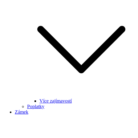
Více zajímavostí
Poplatky
Zámek