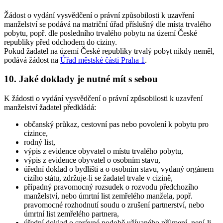
Žádost o vydání vysvědčení o právní způsobilosti k uzavření
manželství se podává na matriční úřad příslušný dle místa trvalého
pobytu, popř. dle posledního trvalého pobytu na území České
republiky před odchodem do ciziny.
Pokud žadatel na území České republiky trvalý pobyt nikdy neměl,
podává žádost na
Úřad městské části Praha 1
.
10. Jaké doklady je nutné mít s sebou
K žádosti o vydání vysvědčení o právní způsobilosti k uzavření
manželství žadatel předkládá:
občanský průkaz, cestovní pas nebo povolení k pobytu pro
cizince,
rodný list,
výpis z evidence obyvatel o místu trvalého pobytu,
výpis z evidence obyvatel o osobním stavu,
úřední doklad o bydlišti a o osobním stavu, vydaný orgánem
cizího státu, zdržuje-li se žadatel trvale v cizině,
případný pravomocný rozsudek o rozvodu předchozího
manželství, nebo úmrtní list zemřelého manžela, popř.
pravomocné rozhodnutí soudu o zrušení partnerství, nebo
úmrtní list zemřelého partnera,
úřední doklad o správné podobě užívaného příjmení, není-li