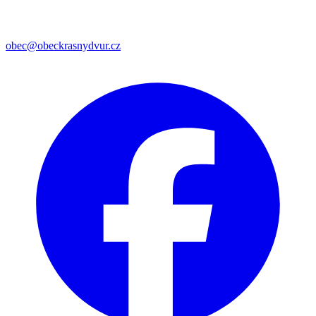
obec@obeckrasnydvur.cz