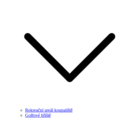
Rekreační areál koupaliště
Golfové hřiště