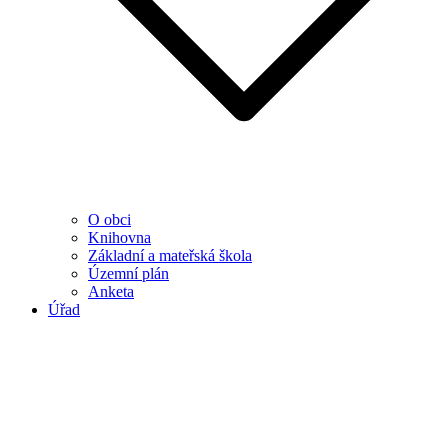
O obci
Knihovna
Základní a mateřská škola
Územní plán
Anketa
Úřad