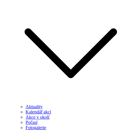
Aktuality
Kalendář akcí
Akce v okolí
Počasí
Fotogalerie