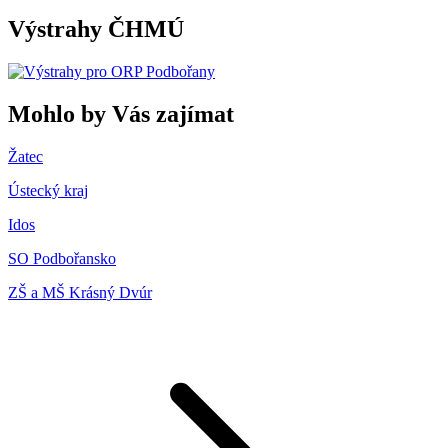
Výstrahy ČHMÚ
Mohlo by Vás zajímat
Žatec
Ústecký kraj
Idos
SO Podbořansko
ZŠ a MŠ Krásný Dvúr