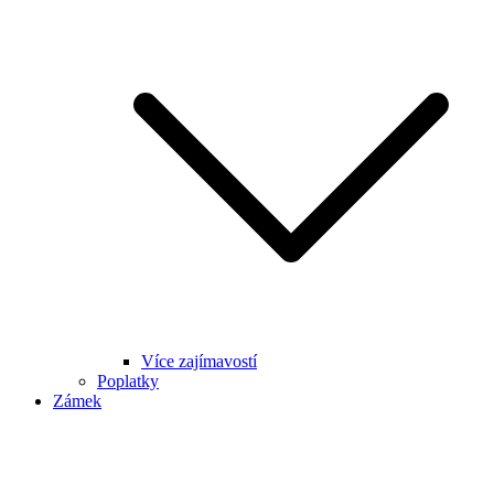
Více zajímavostí
Poplatky
Zámek