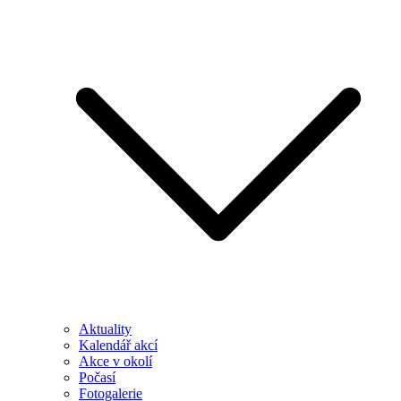
Aktuality
Kalendář akcí
Akce v okolí
Počasí
Fotogalerie