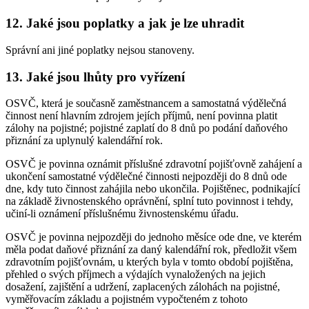
12. Jaké jsou poplatky a jak je lze uhradit
Správní ani jiné poplatky nejsou stanoveny.
13. Jaké jsou lhůty pro vyřízení
OSVČ, která je současně zaměstnancem a samostatná výdělečná
činnost není hlavním zdrojem jejích příjmů, není povinna platit
zálohy na pojistné; pojistné zaplatí do 8 dnů po podání daňového
přiznání za uplynulý kalendářní rok.
OSVČ je povinna oznámit příslušné zdravotní pojišťovně zahájení a
ukončení samostatné výdělečné činnosti nejpozději do 8 dnů ode
dne, kdy tuto činnost zahájila nebo ukončila. Pojištěnec, podnikající
na základě živnostenského oprávnění, splní tuto povinnost i tehdy,
učiní-li oznámení příslušnému živnostenskému úřadu.
OSVČ je povinna nejpozději do jednoho měsíce ode dne, ve kterém
měla podat daňové přiznání za daný kalendářní rok, předložit všem
zdravotním pojišťovnám, u kterých byla v tomto období pojištěna,
přehled o svých příjmech a výdajích vynaložených na jejich
dosažení, zajištění a udržení, zaplacených zálohách na pojistné,
vyměřovacím základu a pojistném vypočteném z tohoto