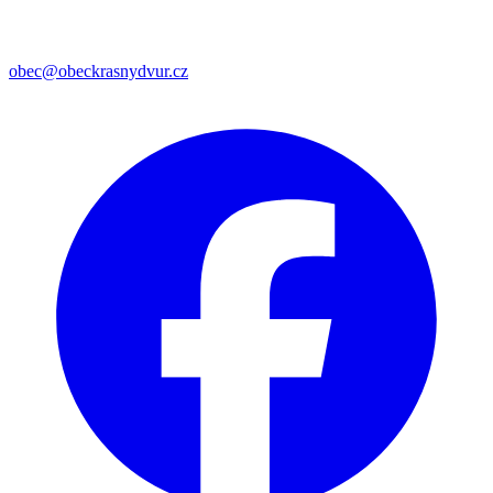
obec@obeckrasnydvur.cz