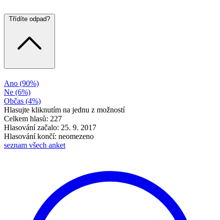
Třídíte odpad?
Ano
(90%)
Ne
(6%)
Občas
(4%)
Hlasujte kliknutím na jednu z možností
Celkem hlasů: 227
Hlasování začalo: 25. 9. 2017
Hlasování končí: neomezeno
seznam všech anket