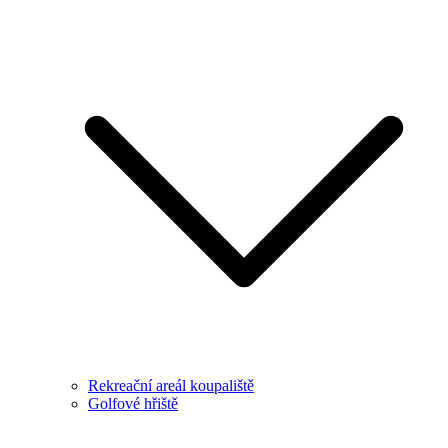
Rekreační areál koupaliště
Golfové hřiště