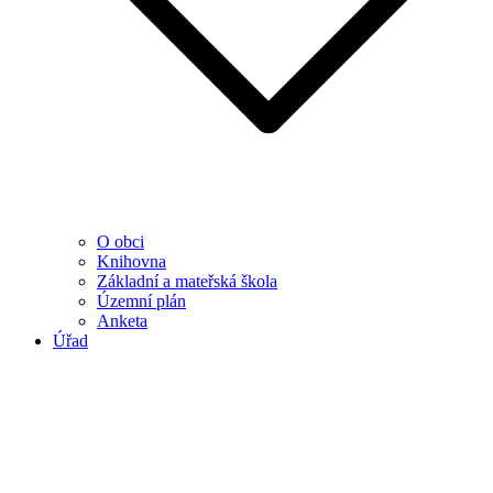
O obci
Knihovna
Základní a mateřská škola
Územní plán
Anketa
Úřad