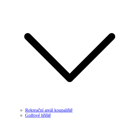
Rekreační areál koupaliště
Golfové hřiště