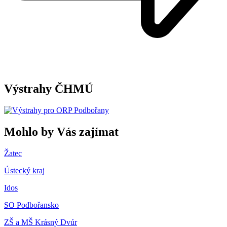
Výstrahy ČHMÚ
Mohlo by Vás zajímat
Žatec
Ústecký kraj
Idos
SO Podbořansko
ZŠ a MŠ Krásný Dvúr