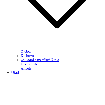
O obci
Knihovna
Základní a mateřská škola
Územní plán
Anketa
Úřad