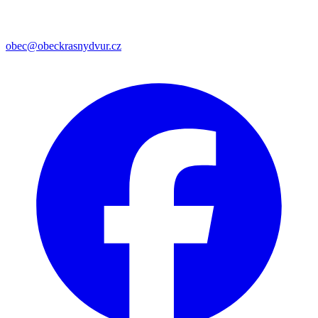
obec@obeckrasnydvur.cz