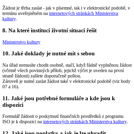
Žádost je třeba zaslat - jak v písemné, tak i v elektronické podobě, v
termínu uveřejněném na
internetových stránkách Ministerstva
kultury
.
8. Na které instituci životní situaci řešit
Ministerstvo kultury
10. Jaké doklady je nutné mít s sebou
Na úřad nemusíte chodit osobně, stačí, když řádně vyplněnou žádost
(včetně všech povinných příloh, jejichž výčet je uveden na první
straně žádosti) zašlete doporučeně poštou.
Zároveň je nutné zaslat žádost také v elektronické podobě (viz body
07 a 16).
11. Jaké jsou potřebné formuláře a kde jsou k
dispozici
Formulář žádosti o poskytnutí finančních prostředků z programu
ISO je k dispozici na
internetových stránkách Ministerstva kultury
.
12. Jaké jsou poplatky a jak je lze uhradit