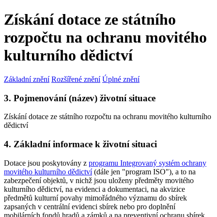
Získání dotace ze státního
rozpočtu na ochranu movitého
kulturního dědictví
Základní znění
Rozšířené znění
Úplné znění
3. Pojmenování (název) životní situace
Získání dotace ze státního rozpočtu na ochranu movitého kulturního
dědictví
4. Základní informace k životní situaci
Dotace jsou poskytovány z
programu Integrovaný systém ochrany
movitého kulturního dědictví
(dále jen "program ISO"), a to na
zabezpečení objektů, v nichž jsou uloženy předměty movitého
kulturního dědictví, na evidenci a dokumentaci, na akvizice
předmětů kulturní povahy mimořádného významu do sbírek
zapsaných v centrální evidenci sbírek nebo pro doplnění
mobilárních fondů hradů a zámků a na preventivní ochranu sbírek