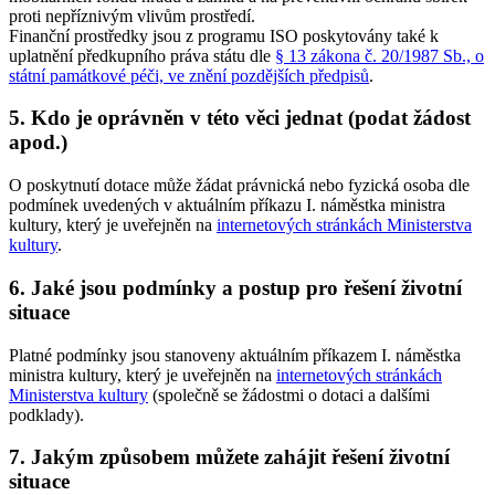
proti nepříznivým vlivům prostředí.
Finanční prostředky jsou z programu ISO poskytovány také k
uplatnění předkupního práva státu dle
§ 13 zákona č. 20/1987 Sb., o
státní památkové péči, ve znění pozdějších předpisů
.
5. Kdo je oprávněn v této věci jednat (podat žádost
apod.)
O poskytnutí dotace může žádat právnická nebo fyzická osoba dle
podmínek uvedených v aktuálním příkazu I. náměstka ministra
kultury, který je uveřejněn na
internetových stránkách Ministerstva
kultury
.
6. Jaké jsou podmínky a postup pro řešení životní
situace
Platné podmínky jsou stanoveny aktuálním příkazem I. náměstka
ministra kultury, který je uveřejněn na
internetových stránkách
Ministerstva kultury
(společně se žádostmi o dotaci a dalšími
podklady).
7. Jakým způsobem můžete zahájit řešení životní
situace