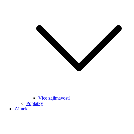
Více zajímavostí
Poplatky
Zámek