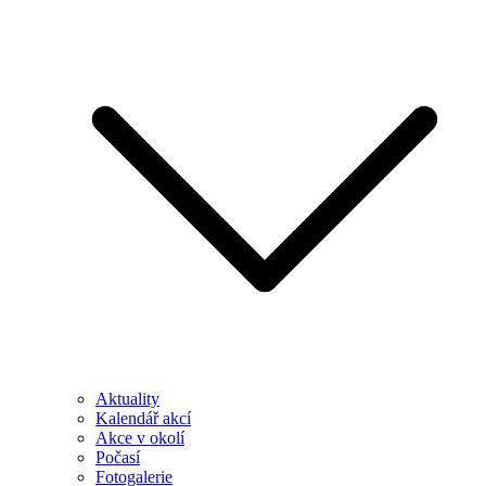
Aktuality
Kalendář akcí
Akce v okolí
Počasí
Fotogalerie