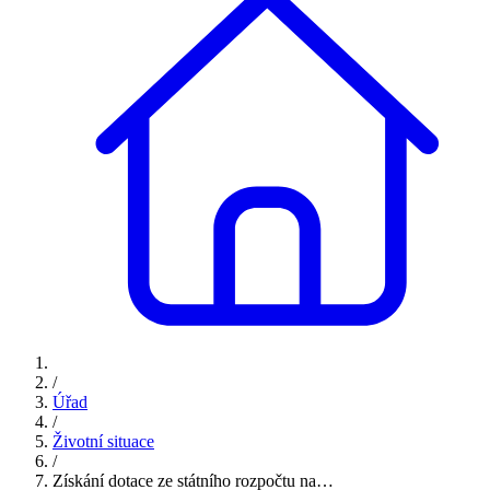
/
Úřad
/
Životní situace
/
Získání dotace ze státního rozpočtu na…