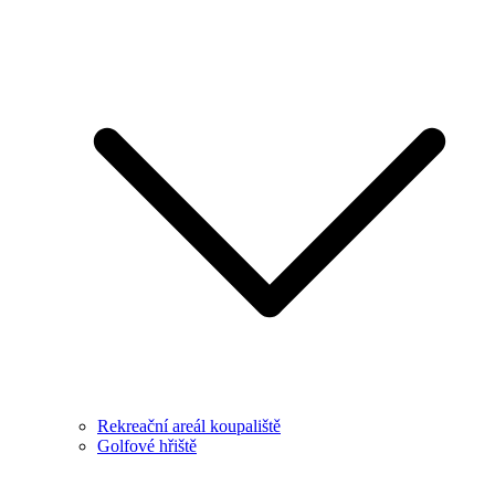
Rekreační areál koupaliště
Golfové hřiště