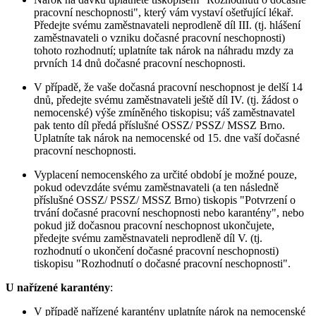
pracovní neschopnosti", který vám vystaví ošetřující lékař.
Předejte svému zaměstnavateli neprodleně díl III. (tj. hlášení
zaměstnavateli o vzniku dočasné pracovní neschopnosti)
tohoto rozhodnutí; uplatníte tak nárok na náhradu mzdy za
prvních 14 dnů dočasné pracovní neschopnosti.
V případě, že vaše dočasná pracovní neschopnost je delší 14
dnů, předejte svému zaměstnavateli ještě díl IV. (tj. žádost o
nemocenské) výše zmíněného tiskopisu; váš zaměstnavatel
pak tento díl předá příslušné OSSZ/ PSSZ/ MSSZ Brno.
Uplatníte tak nárok na nemocenské od 15. dne vaší dočasné
pracovní neschopnosti.
Vyplacení nemocenského za určité období je možné pouze,
pokud odevzdáte svému zaměstnavateli (a ten následně
příslušné OSSZ/ PSSZ/ MSSZ Brno) tiskopis "Potvrzení o
trvání dočasné pracovní neschopnosti nebo karantény", nebo
pokud již dočasnou pracovní neschopnost ukončujete,
předejte svému zaměstnavateli neprodleně díl V. (tj.
rozhodnutí o ukončení dočasné pracovní neschopnosti)
tiskopisu "Rozhodnutí o dočasné pracovní neschopnosti".
U nařízené karantény
:
V případě nařízené karantény uplatníte nárok na nemocenské