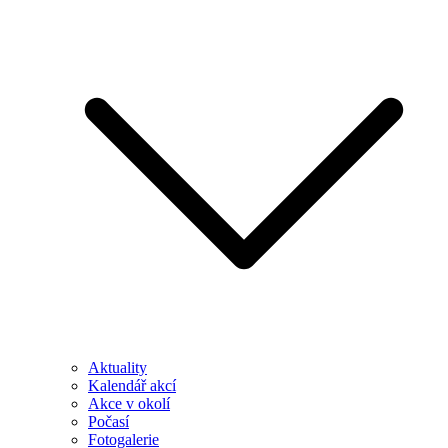
Aktuality
Kalendář akcí
Akce v okolí
Počasí
Fotogalerie