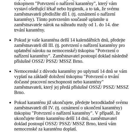
tiskopisem "Potvrzení o nařízení karantény", který vám
vystaví ošetřující lékař nebo hygienik, a to tak, že svému
zaměstnavateli předložíte díl I. (tj. oznámení o nařízení
karantény). Tímto potvrzením současně uplatníte u
zaměstnavatele nárok na náhradu mzdy od 1. do 14. dne
trvání karantény.
Pokud je vaše karanténa delší 14 kalendářních dnů, předejte
zaměstnavateli díl III. (tj. potvrzení o nařízení karantény pro
uplatnění nároku na nemocenské) tiskopisu "Potvrzení o
nařízení karantény". Zaměstnavatel postoupí doklad následně
příslušné OSSZ/ PSSZ/ MSSZ Brno.
Nemocenské z důvodu karantény po uplynutí 14 dnů se vám
vyplatí na základě doložení tiskopisu "Potvrzení o trvání
dočasné pracovní neschopnosti nebo karantény"
zaměstnavateli, který jej předá příslušné OSSZ/ PSSZ/ MSSZ
Brno.
Pokud karanténu již ukončujete, předejte bezodkladně svému
zaměstnavateli díl IV. (tj. oznámení o ukončení karantény)
tiskopisu "Potvrzení o nařízení karantény". V případě, že
ukončujete tímto karanténu delší 14 dnů, zaměstnavatel
doklad postoupí OSSZ/ PSSZ/ MSSZ Brno, která vám
nemocenské za karanténu doplatí.