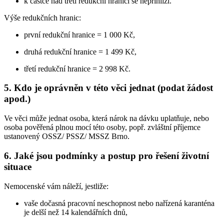
k částce nad třetí redukční hranici se nepřihlíží.
Výše redukčních hranic:
první redukční hranice = 1 000 Kč,
druhá redukční hranice = 1 499 Kč,
třetí redukční hranice = 2 998 Kč.
5. Kdo je oprávněn v této věci jednat (podat žádost
apod.)
Ve věci může jednat osoba, která nárok na dávku uplatňuje, nebo
osoba pověřená plnou mocí této osoby, popř. zvláštní příjemce
ustanovený OSSZ/ PSSZ/ MSSZ Brno.
6. Jaké jsou podmínky a postup pro řešení životní
situace
Nemocenské vám náleží, jestliže:
vaše dočasná pracovní neschopnost nebo nařízená karanténa
je delší než 14 kalendářních dnů,