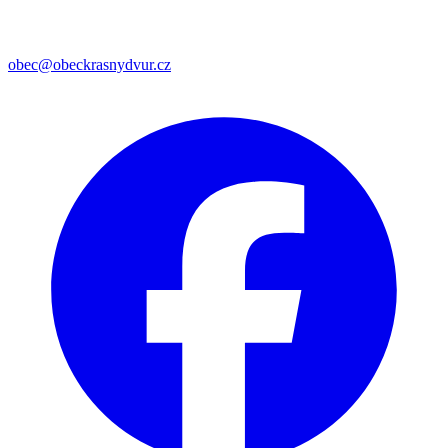
obec@obeckrasnydvur.cz