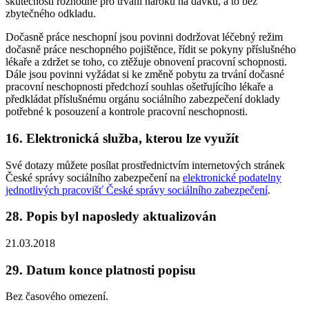
skutečnosti rozhodné pro trvání nároku na dávku, a to bez
zbytečného odkladu.
Dočasně práce neschopní jsou povinni dodržovat léčebný režim
dočasně práce neschopného pojištěnce, řídit se pokyny příslušného
lékaře a zdržet se toho, co ztěžuje obnovení pracovní schopnosti.
Dále jsou povinni vyžádat si ke změně pobytu za trvání dočasné
pracovní neschopnosti předchozí souhlas ošetřujícího lékaře a
předkládat příslušnému orgánu sociálního zabezpečení doklady
potřebné k posouzení a kontrole pracovní neschopnosti.
16. Elektronická služba, kterou lze využít
Své dotazy můžete posílat prostřednictvím internetových stránek
České správy sociálního zabezpečení na
elektronické podatelny
jednotlivých pracovišť České správy sociálního zabezpečení
.
28. Popis byl naposledy aktualizován
21.03.2018
29. Datum konce platnosti popisu
Bez časového omezení.