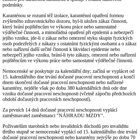
podmínky.
Karanténou se rozumí též izolace, karanténní opatření formou
zvýšeného zdravotnického dozoru, byl-li uložen zákaz činnosti,
který brání pojištěncům ve výkonu práce nebo samostatné
výdělečné činnosti, a mimořádná opatření při epidemii a nebezpečí
jejího vzniku, jde-li o zákaz nebo omezení styku skupin fyzických
osob podezřelých z nákazy s ostatními fyzickými osobami a o zákaz
nebo nařízení další určité činnosti k likvidaci epidemie nebo
nebezpečí jejího vzniku, brání-li tyto zákazy, omezení nebo nařízení
pojištěncům ve výkonu práce nebo samostatné výdělečné činnosti.
Nemocenské se poskytuje za kalendářní dny; začíná se vyplácet od
15. kalendářního dne trvání dočasné pracovní neschopnosti a končí
dnem skončení dočasné pracovní neschopnosti nebo nařízené
karantény, nejdéle však po dobu 380 kalendářních dnů ode dne
vzniku dočasné pracovní neschopnosti (včetně zápočtu předchozích
období dočasných pracovních neschopností).
Za prvních 14 dnů dočasné pracovní neschopnosti vyplácí
zaměstnavatel zaměstnanci "NÁHRADU MZDY".
Poživatelům starobních nebo invalidních důchodů pro invaliditu
třetího stupně se nemocenské vyplácí od 15. kalendářního dne trvání
dočasné pracovní neschopnosti nebo karantény nejvýše po dobu 70