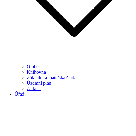
O obci
Knihovna
Základní a mateřská škola
Územní plán
Anketa
Úřad