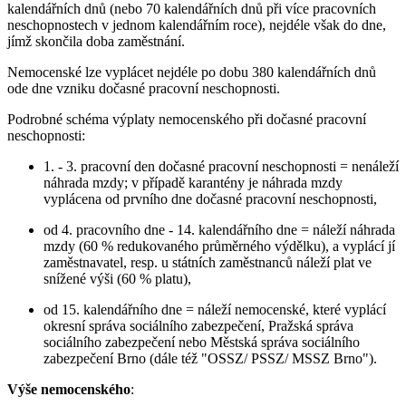
kalendářních dnů (nebo 70 kalendářních dnů při více pracovních
neschopnostech v jednom kalendářním roce), nejdéle však do dne,
jímž skončila doba zaměstnání.
Nemocenské lze vyplácet nejdéle po dobu 380 kalendářních dnů
ode dne vzniku dočasné pracovní neschopnosti.
Podrobné schéma výplaty nemocenského při dočasné pracovní
neschopnosti:
1. - 3. pracovní den dočasné pracovní neschopnosti = nenáleží
náhrada mzdy; v případě karantény je náhrada mzdy
vyplácena od prvního dne dočasné pracovní neschopnosti,
od 4. pracovního dne - 14. kalendářního dne = náleží náhrada
mzdy (60 % redukovaného průměrného výdělku), a vyplácí jí
zaměstnavatel, resp. u státních zaměstnanců náleží plat ve
snížené výši (60 % platu),
od 15. kalendářního dne = náleží nemocenské, které vyplácí
okresní správa sociálního zabezpečení, Pražská správa
sociálního zabezpečení nebo Městská správa sociálního
zabezpečení Brno (dále též "OSSZ/ PSSZ/ MSSZ Brno").
Výše nemocenského
: