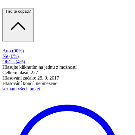
Třídíte odpad?
Ano
(90%)
Ne
(6%)
Občas
(4%)
Hlasujte kliknutím na jednu z možností
Celkem hlasů: 227
Hlasování začalo: 25. 9. 2017
Hlasování končí: neomezeno
seznam všech anket