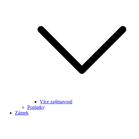
Více zajímavostí
Poplatky
Zámek