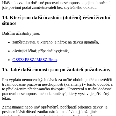
Hlášení o vzniku dočasné pracovní neschopnosti a jejím ukončení
jste povinni podat zaměstnavateli bez zbytečného odkladu.
14. Kteří jsou další účastníci (dotčení) řešení životní
situace
Dalšími účastníky jsou:
zaměstnavatel, u kterého je nárok na dávku uplatněn,
ošetřující lékař, případně hygienik,
OSSZ/ PSSZ/ MSSZ Brno
.
15. Jaké další činnosti jsou po žadateli požadovány
Pro výplatu nemocenských dávek za určité období je třeba osvědčit
trvání dočasné pracovní neschopnosti (karantény) v tomto období, a
to předložením předepsaného tiskopisu "Potvrzení o trvání dočasné
pracovní neschopnosti nebo karantény", který vystavuje příslušný
lékař.
Zaměstnanec nebo jiný oprávněný, popřípadě příjemce dávky, je
povinen hlásit důvod zániku nároku na dávku, jakož i jiné