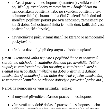
dočasná pracovní neschopnost (karanténa) vznikla v době
pojištění (tj. trvání doby zaměstnání zakládající účast na
nemocenském pojištění), nebo po skončení pojištění v tzv.
ochranné lhůtě (ochranná lhůta činí 7 kalendářních dnů od
skončení pojištění; pokud jste byli naposledy zaměstnáni po
kratší dobu, činí ochranná lhůta jen tolik dnů, kolik dnů vaše
poslední pojištění trvalo),
nevykonáváte práci v zaměstnání, ze kterého je nemocenské
poskytováno,
nárok na dávku byl předepsaným způsobem uplatněn.
(
Pozn.:
Ochranná lhůta neplyne z pojištěné činnosti poživatelů
starobního důchodu, invalidního důchodu pro invaliditu třetího
stupně; ze zaměstnání malého rozsahu; ze zaměstnání, které si
sjednal žák nebo student výlučně na dobu prázdnin; z dalšího
zaměstnání sjednaného jen na dobu dovolené v jiném zaměstnání;
ze zaměstnání činného na základě dohody o provedení práce atd.)
Nárok na nemocenské vám nevzniká, jestliže:
si úmyslně přivodíte dočasnou pracovní neschopnost,
vám vznikne v době dočasné pracovní neschopnosti nebo