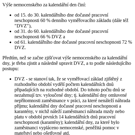
Výše nemocenského za kalendářní den činí:
od 15. do 30. kalendářního dne dočasné pracovní
neschopnosti 60 % denního vyměřovacího základu (dále též
"DVZ"),
od 31. do 60. kalendářního dne dočasné pracovní
neschopnosti 66 % DVZ a
od 61. kalendářního dne dočasné pracovní neschopnosti 72 %
DVZ.
Předtím, než se začne zjišťovat výše nemocenského za kalendářní
dny, je třeba zjistit a následně upravit DVZ, a to podle následujícího
postupu:
DVZ - se stanoví tak, že se vyměřovací základ zjištěný z
rozhodného období vydělí počtem kalendářních dnů
připadajících na rozhodné období. Do tohoto počtu dnů se
nezahrnují tzv. vyloučené dny; tj. kalendářní dny omluvené
nepřítomnosti zaměstnance v práci, za které nenáleží náhrada
příjmu; kalendářní dny dočasné pracovní neschopnosti a
karantény, v nichž náleží zaměstnanci náhrada mzdy nebo
platu v období prvních 14 kalendářních dnů pracovní
neschopnosti (karantény); kalendářní dny, za které bylo
zaměstnanci vypláceno nemocenské, peněžitá pomoc v
mateřství nebo ošetřovné atd.