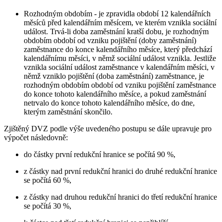
Rozhodným obdobím - je zpravidla období 12 kalendářních
měsíců před kalendářním měsícem, ve kterém vznikla sociální
událost. Trvá-li doba zaměstnání kratší dobu, je rozhodným
obdobím období od vzniku pojištění (doby zaměstnání)
zaměstnance do konce kalendářního měsíce, který předchází
kalendářnímu měsíci, v němž sociální událost vznikla. Jestliže
vznikla sociální událost zaměstnance v kalendářním měsíci, v
němž vzniklo pojištění (doba zaměstnání) zaměstnance, je
rozhodným obdobím období od vzniku pojištění zaměstnance
do konce tohoto kalendářního měsíce, a pokud zaměstnání
netrvalo do konce tohoto kalendářního měsíce, do dne,
kterým zaměstnání skončilo.
Zjištěný DVZ podle výše uvedeného postupu se dále upravuje pro
výpočet následovně:
do částky první redukční hranice se počítá 90 %,
z částky nad první redukční hranici do druhé redukční hranice
se počítá 60 %,
z částky nad druhou redukční hranici do třetí redukční hranice
se počítá 30 %,