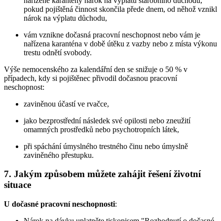
nařízené karantény nárok na výplatu starobního důchodu,
pokud pojištěná činnost skončila přede dnem, od něhož vznikl
nárok na výplatu důchodu,
vám vznikne dočasná pracovní neschopnost nebo vám je
nařízena karanténa v době útěku z vazby nebo z místa výkonu
trestu odnětí svobody.
Výše nemocenského za kalendářní den se snižuje o 50 % v
případech, kdy si pojištěnec přivodil dočasnou pracovní
neschopnost:
zaviněnou účastí ve rvačce,
jako bezprostřední následek své opilosti nebo zneužití
omamných prostředků nebo psychotropních látek,
při spáchání úmyslného trestného činu nebo úmyslně
zaviněného přestupku.
7. Jakým způsobem můžete zahájit řešení životní
situace
U dočasné pracovní neschopnosti
:
Nárok na dávku uplatněte tiskopisem "Rozhodnutí o dočasné