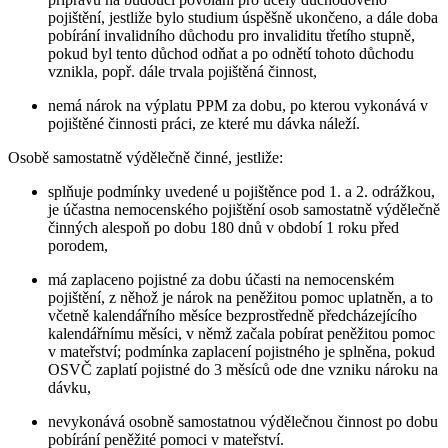
pojištění, jestliže bylo studium úspěšně ukončeno, a dále doba
pobírání invalidního důchodu pro invaliditu třetího stupně,
pokud byl tento důchod odňat a po odnětí tohoto důchodu
vznikla, popř. dále trvala pojištěná činnost,
nemá nárok na výplatu PPM za dobu, po kterou vykonává v
pojištěné činnosti práci, ze které mu dávka náleží.
Osobě samostatně výdělečně činné,
jestliže:
splňuje podmínky uvedené u pojištěnce pod 1. a 2. odrážkou,
je účastna nemocenského pojištění osob samostatně výdělečně
činných alespoň po dobu 180 dnů v období 1 roku před
porodem,
má zaplaceno pojistné za dobu účasti na nemocenském
pojištění, z něhož je nárok na peněžitou pomoc uplatněn, a to
včetně kalendářního měsíce bezprostředně předcházejícího
kalendářnímu měsíci, v němž začala pobírat peněžitou pomoc
v mateřství; podmínka zaplacení pojistného je splněna, pokud
OSVČ zaplatí pojistné do 3 měsíců ode dne vzniku nároku na
dávku,
nevykonává osobně samostatnou výdělečnou činnost po dobu
pobírání peněžité pomoci v mateřství.