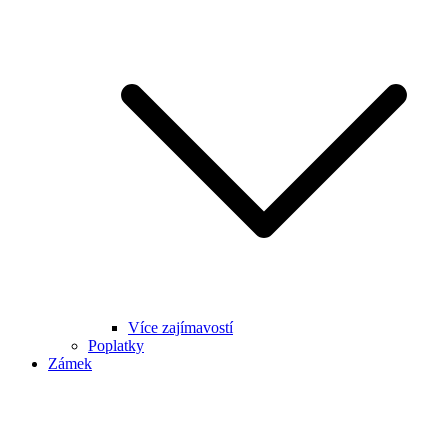
Více zajímavostí
Poplatky
Zámek