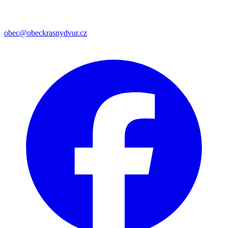
obec@obeckrasnydvur.cz