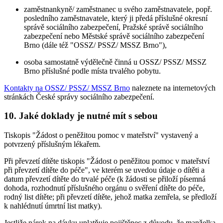
zaměstnankyně/ zaměstnanec u svého zaměstnavatele, popř.
posledního zaměstnavatele, který ji předá příslušné okresní
správě sociálního zabezpečení, Pražské správě sociálního
zabezpečení nebo Městské správě sociálního zabezpečení
Brno (dále též "OSSZ/ PSSZ/ MSSZ Brno"),
osoba samostatně výdělečně činná u OSSZ/ PSSZ/ MSSZ
Brno příslušné podle místa trvalého pobytu.
Kontakty na OSSZ/ PSSZ/ MSSZ Brno
naleznete na internetových
stránkách České správy sociálního zabezpečení.
10. Jaké doklady je nutné mít s sebou
Tiskopis "Žádost o peněžitou pomoc v mateřství" vystavený a
potvrzený příslušným lékařem.
Při převzetí dítěte tiskopis "Žádost o peněžitou pomoc v mateřství
při převzetí dítěte do péče", ve kterém se uvedou údaje o dítěti a
datum převzetí dítěte do trvalé péče (k žádosti se přiloží písemná
dohoda, rozhodnutí příslušného orgánu o svěření dítěte do péče,
rodný list dítěte; při převzetí dítěte, jehož matka zemřela, se předloží
k nahlédnutí úmrtní list matky).
Jestliže nárok na dávku uplatňuje pojištěnec z důvodu, že manželka