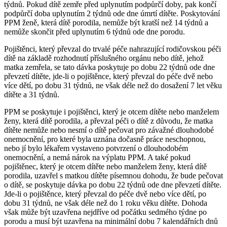
týdnů. Pokud dítě zemře před uplynutím podpůrčí doby, pak končí
podpůrčí doba uplynutím 2 týdnů ode dne úmrtí dítěte. Poskytování
PPM ženě, která dítě porodila, nemůže být kratší než 14 týdnů a
nemůže skončit před uplynutím 6 týdnů ode dne porodu.
Pojištěnci, který převzal do trvalé péče nahrazující rodičovskou péči
dítě na základě rozhodnutí příslušného orgánu nebo dítě, jehož
matka zemřela, se tato dávka poskytuje po dobu 22 týdnů ode dne
převzetí dítěte, jde-li o pojištěnce, který převzal do péče dvě nebo
více dětí, po dobu 31 týdnů, ne však déle než do dosažení 7 let věku
dítěte a 31 týdnů.
PPM se poskytuje i pojištěnci, který je otcem dítěte nebo manželem
ženy, která dítě porodila, a převzal péči o dítě z důvodu, že matka
dítěte nemůže nebo nesmí o dítě pečovat pro závažné dlouhodobé
onemocnění, pro které byla uznána dočasně práce neschopnou,
nebo jí bylo lékařem vystaveno potvrzení o dlouhodobém
onemocnění, a nemá nárok na výplatu PPM. A také pokud
pojištěnec, který je otcem dítěte nebo manželem ženy, která dítě
porodila, uzavřel s matkou dítěte písemnou dohodu, že bude pečovat
o dítě, se poskytuje dávka po dobu 22 týdnů ode dne převzetí dítěte.
Jde-li o pojištěnce, který převzal do péče dvě nebo více dětí, po
dobu 31 týdnů, ne však déle než do 1 roku věku dítěte. Dohoda
však může být uzavřena nejdříve od počátku sedmého týdne po
porodu a musí být uzavřena na minimální dobu 7 kalendářních dnů