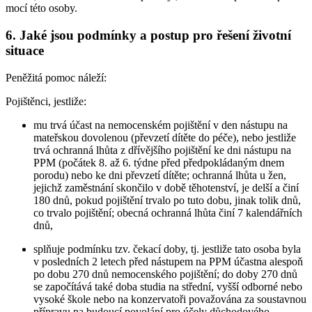
mocí této osoby.
6. Jaké jsou podmínky a postup pro řešení životní
situace
Peněžitá pomoc náleží:
Pojištěnci,
jestliže:
mu trvá účast na nemocenském pojištění v den nástupu na
mateřskou dovolenou (převzetí dítěte do péče), nebo jestliže
trvá ochranná lhůta z dřívějšího pojištění ke dni nástupu na
PPM (počátek 8. až 6. týdne před předpokládaným dnem
porodu) nebo ke dni převzetí dítěte; ochranná lhůta u žen,
jejichž zaměstnání skončilo v době těhotenství, je delší a činí
180 dnů, pokud pojištění trvalo po tuto dobu, jinak tolik dnů,
co trvalo pojištění; obecná ochranná lhůta činí 7 kalendářních
dnů,
splňuje podmínku tzv. čekací doby, tj. jestliže tato osoba byla
v posledních 2 letech před nástupem na PPM účastna alespoň
po dobu 270 dnů nemocenského pojištění; do doby 270 dnů
se započítává také doba studia na střední, vyšší odborné nebo
vysoké škole nebo na konzervatoři považována za soustavnou
přípravu na budoucí povolání pro účely důchodového