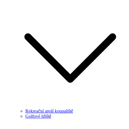
Rekreační areál koupaliště
Golfové hřiště