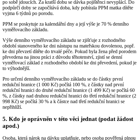
po sobě jdoucích. Za kratší dobu se dávka pojištěnci nevyplácí. Do
podpůrčí doby se započítává doba, kdy pobírala PPM matka dítěte
vyjma 6 týdnů po porodu.
PPM se poskytuje za kalendářní dny a její výše je 70 % denního
vyměřovacího základu.
Výše denního vyměřovacího základu se zjišťuje z rozhodného
období stanoveného ke dni nástupu na mateřskou dovolenou, popř.
ke dni převzetí dítěte do trvalé péče. Pokud byla žena před porodem
převedena na jinou práci z důvodu těhotenství, zjistí se denní
vyměřovací základ z rozhodného období ke dni převedení, pokud je
to výhodnější.
Pro určení denního vyměřovacího základu se do částky první
redukční hranice (1 000 Kč) počítá 100 %, z částky nad první
redukční hranici do druhé redukční hranice (1 499 Kč) se počítá 60
%, z částky nad druhou redukční hranici do třetí redukční hranice (2
998 Kč) se počítá 30 % a k částce nad třetí redukční hranici se
nepřihlíží.
5. Kdo je oprávněn v této věci jednat (podat žádost
apod.)
Osoba, která nárok na dávku uplatňuje, nebo osoba pověřená plnou