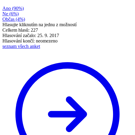
Ano
(90%)
Ne
(6%)
Občas
(4%)
Hlasujte kliknutím na jednu z možností
Celkem hlasů: 227
Hlasování začalo: 25. 9. 2017
Hlasování končí: neomezeno
seznam všech anket