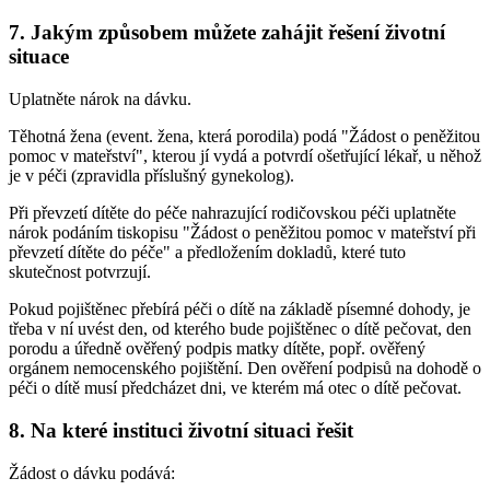
7. Jakým způsobem můžete zahájit řešení životní
situace
Uplatněte nárok na dávku.
Těhotná žena (event. žena, která porodila) podá "Žádost o peněžitou
pomoc v mateřství", kterou jí vydá a potvrdí ošetřující lékař, u něhož
je v péči (zpravidla příslušný gynekolog).
Při převzetí dítěte do péče nahrazující rodičovskou péči uplatněte
nárok podáním tiskopisu "Žádost o peněžitou pomoc v mateřství při
převzetí dítěte do péče" a předložením dokladů, které tuto
skutečnost potvrzují.
Pokud pojištěnec přebírá péči o dítě na základě písemné dohody, je
třeba v ní uvést den, od kterého bude pojištěnec o dítě pečovat, den
porodu a úředně ověřený podpis matky dítěte, popř. ověřený
orgánem nemocenského pojištění. Den ověření podpisů na dohodě o
péči o dítě musí předcházet dni, ve kterém má otec o dítě pečovat.
8. Na které instituci životní situaci řešit
Žádost o dávku podává: