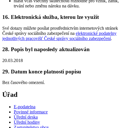
hlásit včas všechny skutečnosti rozhodné pro vznik, zánik,
trvání nebo změnu nároku na dávku.
16. Elektronická služba, kterou lze využít
Své dotazy můžete posílat prostřednictvím internetových stránek
České správy sociálního zabezpečení na
elektronické podatelny
jednotlivých pracovišť České správy sociálního zabezpečení
.
28. Popis byl naposledy aktualizován
20.03.2018
29. Datum konce platnosti popisu
Bez časového omezení.
Úřad
E-podatelna
Povinné informace
Úřední deska
Úřední hodiny
Zastupitelstvo obce