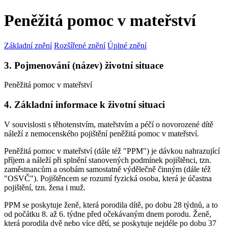
Peněžitá pomoc v mateřství
Základní znění
Rozšířené znění
Úplné znění
3. Pojmenování (název) životní situace
Peněžitá pomoc v mateřství
4. Základní informace k životní situaci
V souvislosti s těhotenstvím, mateřstvím a péčí o novorozené dítě
náleží z nemocenského pojištění peněžitá pomoc v mateřství.
Peněžitá pomoc v mateřství (dále též "PPM") je dávkou nahrazující
příjem a náleží při splnění stanovených podmínek pojištěnci, tzn.
zaměstnancům a osobám samostatně výdělečně činným (dále též
"OSVČ"). Pojištěncem se rozumí fyzická osoba, která je účastna
pojištění, tzn. žena i muž.
PPM se poskytuje ženě, která porodila dítě, po dobu 28 týdnů, a to
od počátku 8. až 6. týdne před očekávaným dnem porodu. Ženě,
která porodila dvě nebo více dětí, se poskytuje nejdéle po dobu 37