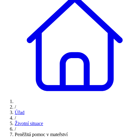
/
Úřad
/
Životní situace
/
Peněžitá pomoc v mateřství