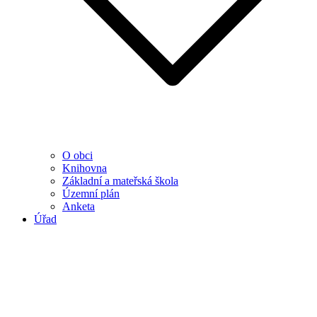
O obci
Knihovna
Základní a mateřská škola
Územní plán
Anketa
Úřad