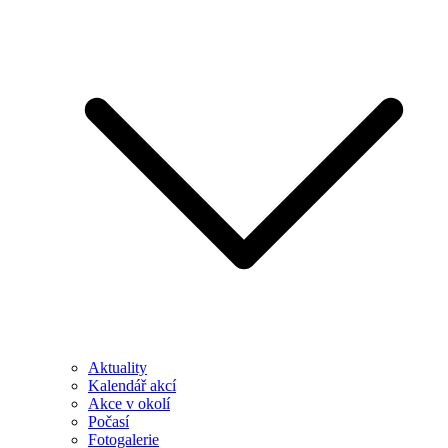
Aktuality
Kalendář akcí
Akce v okolí
Počasí
Fotogalerie