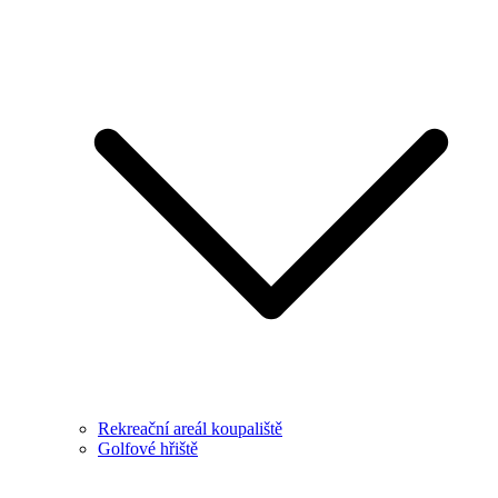
Rekreační areál koupaliště
Golfové hřiště