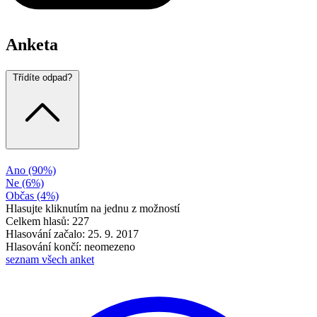
Anketa
Třídíte odpad?
Ano
(90%)
Ne
(6%)
Občas
(4%)
Hlasujte kliknutím na jednu z možností
Celkem hlasů: 227
Hlasování začalo: 25. 9. 2017
Hlasování končí: neomezeno
seznam všech anket