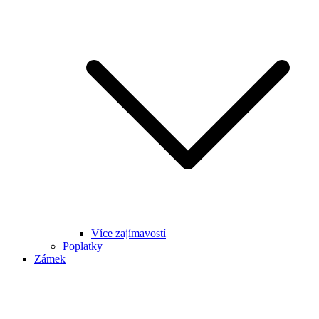
Více zajímavostí
Poplatky
Zámek