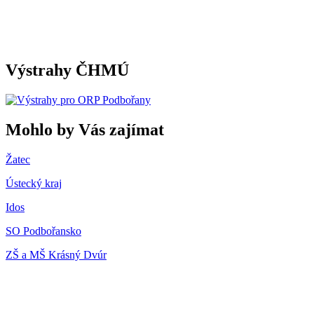
Výstrahy ČHMÚ
Mohlo by Vás zajímat
Žatec
Ústecký kraj
Idos
SO Podbořansko
ZŠ a MŠ Krásný Dvúr