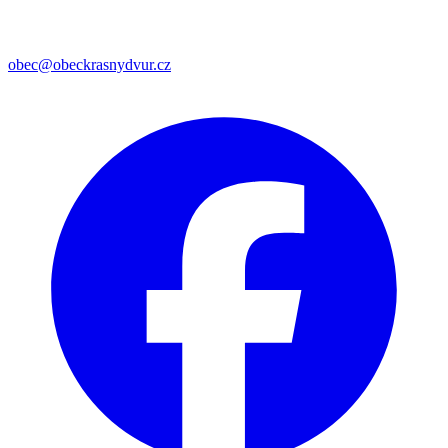
obec@obeckrasnydvur.cz