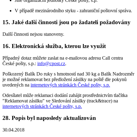
Jiné organizační jednotky České pošty, s.p.
V případě mezinárodního styku - zahraniční poštovní správa.
15. Jaké další činnosti jsou po žadateli požadovány
Další činnosti nejsou stanoveny.
16. Elektronická služba, kterou lze využít
Případný dotaz můžete zaslat na e-mailovou adresu Call centra
České pošty, s.p.:
info@cpost.cz
.
Poškozený Balík Do ruky s hmotností nad 30 kg a Balík Nadrozměr
je možné reklamovat bez předložení zásilky na poště dle pokynů
uvedených na
internetových stránkách České pošty, s.p.
Odesílatel může reklamaci dodání zahájit prostřednictvím tlačítka
"Reklamovat zásilku" ve Sledování zásilky (track&trace) na
internetových stránkách České pošty, s.p.
28. Popis byl naposledy aktualizován
30.04.2018