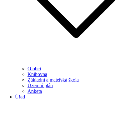
O obci
Knihovna
Základní a mateřská škola
Územní plán
Anketa
Úřad