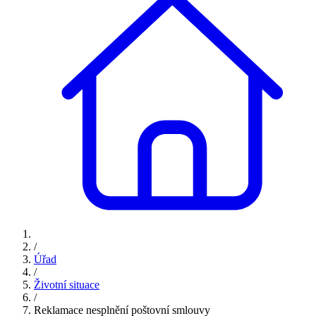
/
Úřad
/
Životní situace
/
Reklamace nesplnění poštovní smlouvy