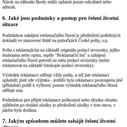
Nárok na náhradu škody může uplatnit pouze odesílatel nebo
adresát.
6. Jaké jsou podmínky a postup pro řešení životní
situace
Podmínkou zahájení reklamačního řízení je předložení potřebných
dokladů ve stanovené lhůtě na pobočkách České pošty, s.p.
Pošta s reklamujícím na základě originálu podací stvrzenky, jejího
druhopisu nebo opisu, sepíše "Reklamační list" a zahájení
reklamačního řízení potvrdí na rubu podací stvrzenky (nelze
reklamovat na základě fotokopie podací stvrzenky).
Výsledek reklamace sděluje vždy pošta, u níž jste reklamaci
uplatnili; platí zde výjimka - jestliže byla reklamace postoupena jiné
(příslušné) poště k vyřízení, potom výsledek reklamačního řízení
sděluje ona.
Podmínkou pro přijetí reklamace poškození nebo úbytku obsahu
zjištěném po dodání zásilky je předložení zásilky v tom stavu, v
jakém byla dodána.
7. Jakým způsobem můžete zahájit řešení životní