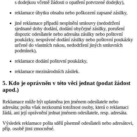
s dodejkou včetně žádosti o opatření potvrzené dodejky),
reklamace úbytku obsahu nebo poškození zapsané zásilky,
jiné reklamace případů nesplnění smlouvy (nedodržení
sjednané doby dodání, dodání obyčejné zásilky, porušení
dispozic odesílatele nebo adresáta zásilky nebo poštovní
poukázky, nesprávné dodání zásilky nebo poštovní poukázky
určené do vlastních rukou, nedodržení jiných smluvních
podmínek),
reklamace dodání poštovní poukázky,
reklamace mezinárodních zásilek.
5. Kdo je oprávněn v této věci jednat (podat žádost
apod.)
Reklamace může být uplatněna jen jménem odesílatele nebo
adresáta; pošta však nezkoumá totožnost osoby, která o reklamaci
žádá, ani její oprávnění jednat jménem odesílatele, resp. adresáta.
Výsledek reklamace pošta sdělí písemně odesílateli nebo adresátovi,
příp. osobě jimi zmocněné.