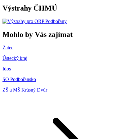
Výstrahy ČHMÚ
Mohlo by Vás zajímat
Žatec
Ústecký kraj
Idos
SO Podbořansko
ZŠ a MŠ Krásný Dvúr