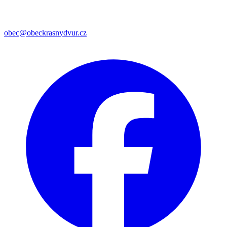
obec@obeckrasnydvur.cz