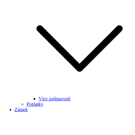
Více zajímavostí
Poplatky
Zámek