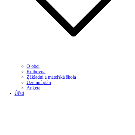
O obci
Knihovna
Základní a mateřská škola
Územní plán
Anketa
Úřad