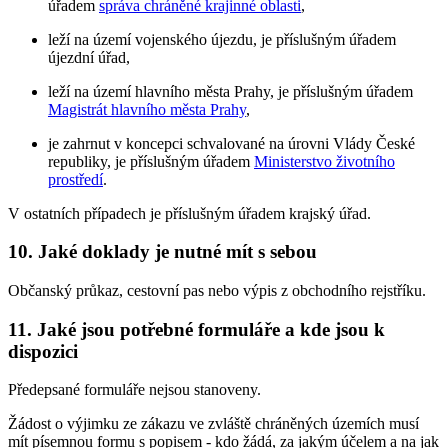
úřadem
správa chráněné krajinné oblasti
,
leží na území vojenského újezdu, je příslušným úřadem
újezdní úřad,
leží na území hlavního města Prahy, je příslušným úřadem
Magistrát hlavního města Prahy
,
je zahrnut v koncepci schvalované na úrovni Vlády České
republiky, je příslušným úřadem
Ministerstvo životního
prostředí
.
V ostatních případech je příslušným úřadem krajský úřad.
10. Jaké doklady je nutné mít s sebou
Občanský průkaz, cestovní pas nebo výpis z obchodního rejstříku.
11. Jaké jsou potřebné formuláře a kde jsou k
dispozici
Předepsané formuláře nejsou stanoveny.
Žádost o výjimku ze zákazu ve zvláště chráněných územích musí
mít písemnou formu s popisem - kdo žádá, za jakým účelem a na jak