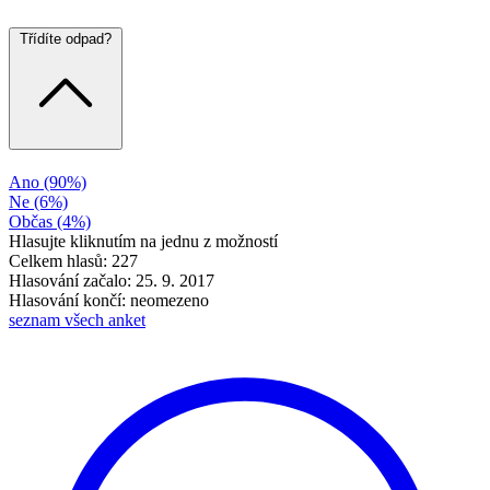
Třídíte odpad?
Ano
(90%)
Ne
(6%)
Občas
(4%)
Hlasujte kliknutím na jednu z možností
Celkem hlasů: 227
Hlasování začalo: 25. 9. 2017
Hlasování končí: neomezeno
seznam všech anket