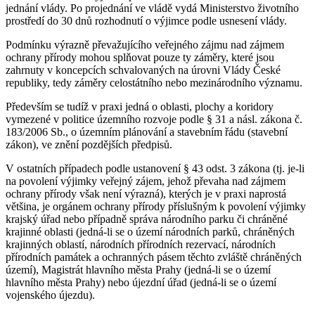
jednání vlády. Po projednání ve vládě vydá Ministerstvo životního
prostředí do 30 dnů rozhodnutí o výjimce podle usnesení vlády.
Podmínku výrazně převažujícího veřejného zájmu nad zájmem
ochrany přírody mohou splňovat pouze ty záměry, které jsou
zahrnuty v koncepcích schvalovaných na úrovni Vlády České
republiky, tedy záměry celostátního nebo mezinárodního významu.
Především se tudíž v praxi jedná o oblasti, plochy a koridory
vymezené v politice územního rozvoje podle § 31 a násl. zákona č.
183/2006 Sb., o územním plánování a stavebním řádu (stavební
zákon), ve znění pozdějších předpisů.
V ostatních případech podle ustanovení § 43 odst. 3 zákona (tj. je-li
na povolení výjimky veřejný zájem, jehož převaha nad zájmem
ochrany přírody však není výrazná), kterých je v praxi naprostá
většina, je orgánem ochrany přírody příslušným k povolení výjimky
krajský úřad nebo případně správa národního parku či chráněné
krajinné oblasti (jedná-li se o území národních parků, chráněných
krajinných oblastí, národních přírodních rezervací, národních
přírodních památek a ochranných pásem těchto zvláště chráněných
území), Magistrát hlavního města Prahy (jedná-li se o území
hlavního města Prahy) nebo újezdní úřad (jedná-li se o území
vojenského újezdu).