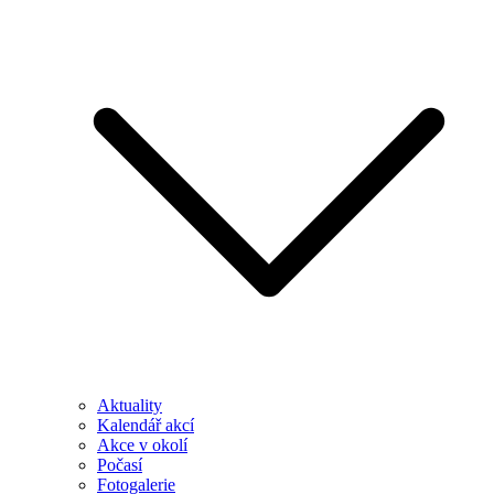
Aktuality
Kalendář akcí
Akce v okolí
Počasí
Fotogalerie