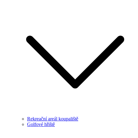
Rekreační areál koupaliště
Golfové hřiště