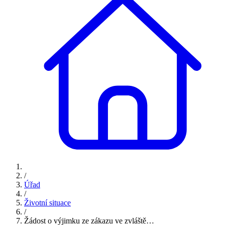
/
Úřad
/
Životní situace
/
Žádost o výjimku ze zákazu ve zvláště…