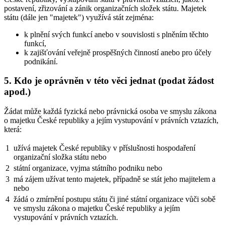
postavení, zřizování a zánik organizačních složek státu. Majetek
státu (dále jen "majetek") využívá stát zejména:
k plnění svých funkcí anebo v souvislosti s plněním těchto
funkcí,
k zajišťování veřejně prospěšných činností anebo pro účely
podnikání.
5. Kdo je oprávněn v této věci jednat (podat žádost
apod.)
Žádat může každá fyzická nebo právnická osoba ve smyslu zákona
o majetku České republiky a jejím vystupování v právních vztazích,
která:
1
užívá majetek České republiky v příslušnosti hospodaření
organizační složka státu nebo
2
státní organizace, vyjma státního podniku nebo
3
má zájem užívat tento majetek, případně se stát jeho majitelem a
nebo
4
žádá o zmírnění postupu státu či jiné státní organizace vůči sobě
ve smyslu zákona o majetku České republiky a jejím
vystupování v právních vztazích.