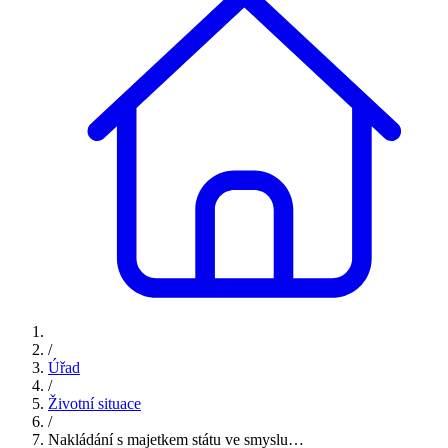
/
Úřad
/
Životní situace
/
Nakládání s majetkem státu ve smyslu…