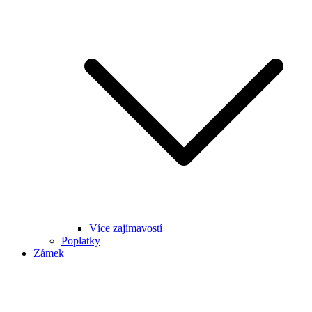
Více zajímavostí
Poplatky
Zámek