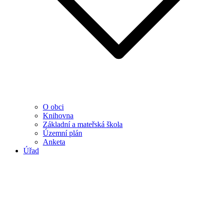
O obci
Knihovna
Základní a mateřská škola
Územní plán
Anketa
Úřad