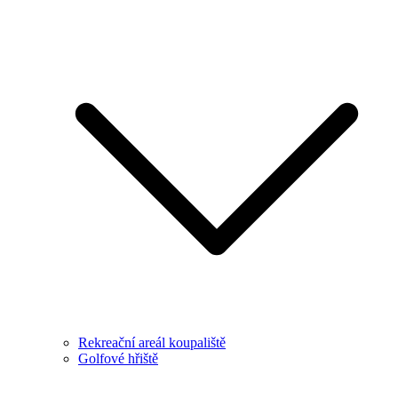
Rekreační areál koupaliště
Golfové hřiště