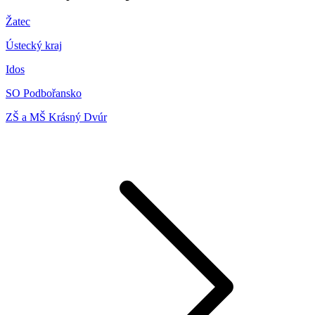
Žatec
Ústecký kraj
Idos
SO Podbořansko
ZŠ a MŠ Krásný Dvúr