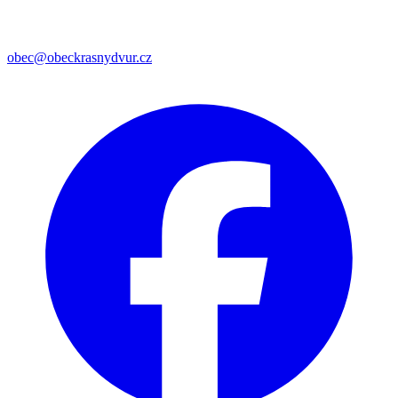
obec@obeckrasnydvur.cz