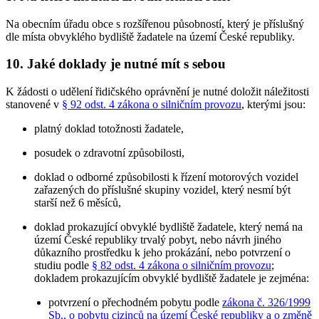
Na obecním úřadu obce s rozšířenou působností, který je příslušný
dle místa obvyklého bydliště žadatele na území České republiky.
10. Jaké doklady je nutné mít s sebou
K žádosti o udělení řidičského oprávnění je nutné doložit náležitosti
stanovené v
§ 92 odst. 4 zákona o silničním provozu
, kterými jsou:
platný doklad totožnosti žadatele,
posudek o zdravotní způsobilosti,
doklad o odborné způsobilosti k řízení motorových vozidel
zařazených do příslušné skupiny vozidel, který nesmí být
starší než 6 měsíců,
doklad prokazující obvyklé bydliště žadatele, který nemá na
území České republiky trvalý pobyt, nebo návrh jiného
důkazního prostředku k jeho prokázání, nebo potvrzení o
studiu podle
§ 82 odst. 4 zákona o silničním provozu
;
dokladem prokazujícím obvyklé bydliště žadatele je zejména:
potvrzení o přechodném pobytu podle
zákona č. 326/1999
Sb., o pobytu cizinců na území České republiky a o změně