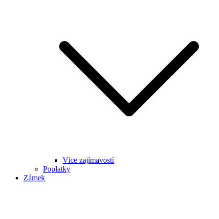
Více zajímavostí
Poplatky
Zámek