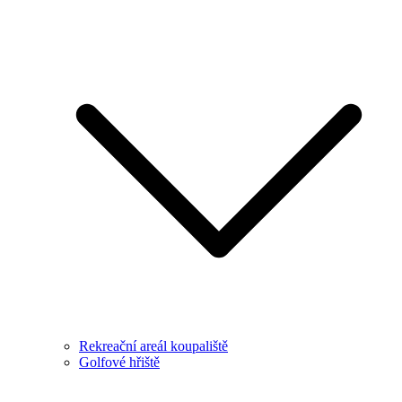
Rekreační areál koupaliště
Golfové hřiště