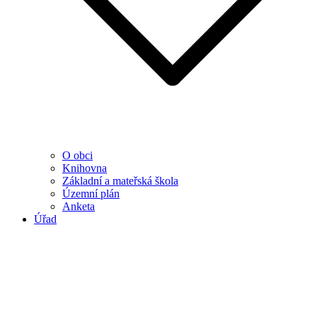
O obci
Knihovna
Základní a mateřská škola
Územní plán
Anketa
Úřad