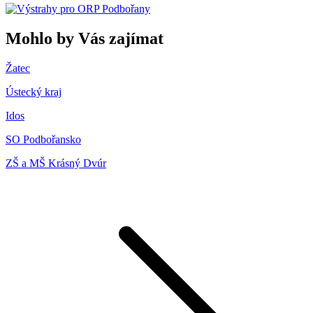
Mohlo by Vás zajímat
Žatec
Ústecký kraj
Idos
SO Podbořansko
ZŠ a MŠ Krásný Dvúr