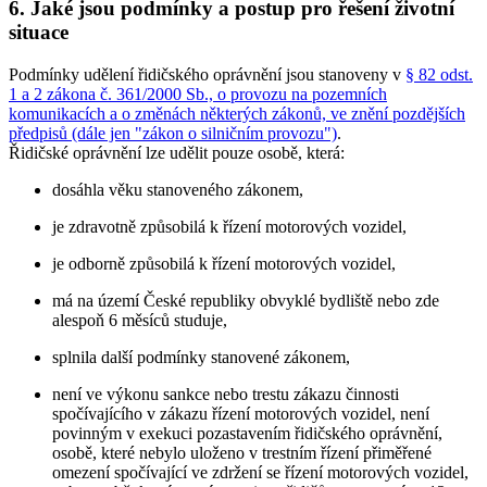
6. Jaké jsou podmínky a postup pro řešení životní
situace
Podmínky udělení řidičského oprávnění jsou stanoveny v
§ 82 odst.
1 a 2 zákona č. 361/2000 Sb., o provozu na pozemních
komunikacích a o změnách některých zákonů, ve znění pozdějších
předpisů (dále jen "zákon o silničním provozu")
.
Řidičské oprávnění lze udělit pouze osobě, která:
dosáhla věku stanoveného zákonem,
je zdravotně způsobilá k řízení motorových vozidel,
je odborně způsobilá k řízení motorových vozidel,
má na území České republiky obvyklé bydliště nebo zde
alespoň 6 měsíců studuje,
splnila další podmínky stanovené zákonem,
není ve výkonu sankce nebo trestu zákazu činnosti
spočívajícího v zákazu řízení motorových vozidel, není
povinným v exekuci pozastavením řidičského oprávnění,
osobě, které nebylo uloženo v trestním řízení přiměřené
omezení spočívající ve zdržení se řízení motorových vozidel,