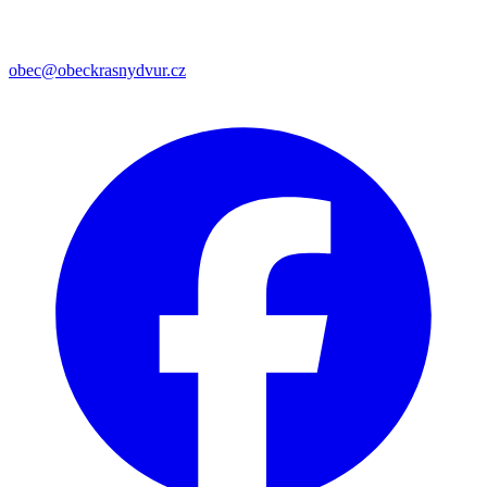
obec@obeckrasnydvur.cz