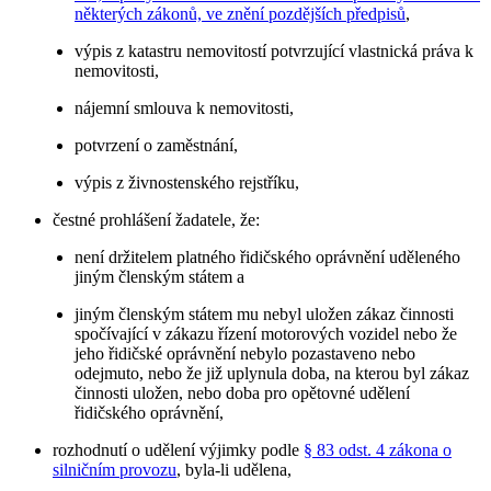
některých zákonů, ve znění pozdějších předpisů
,
výpis z katastru nemovitostí potvrzující vlastnická práva k
nemovitosti,
nájemní smlouva k nemovitosti,
potvrzení o zaměstnání,
výpis z živnostenského rejstříku,
čestné prohlášení žadatele, že:
není držitelem platného řidičského oprávnění uděleného
jiným členským státem a
jiným členským státem mu nebyl uložen zákaz činnosti
spočívající v zákazu řízení motorových vozidel nebo že
jeho řidičské oprávnění nebylo pozastaveno nebo
odejmuto, nebo že již uplynula doba, na kterou byl zákaz
činnosti uložen, nebo doba pro opětovné udělení
řidičského oprávnění,
rozhodnutí o udělení výjimky podle
§ 83 odst. 4 zákona o
silničním provozu
, byla-li udělena,