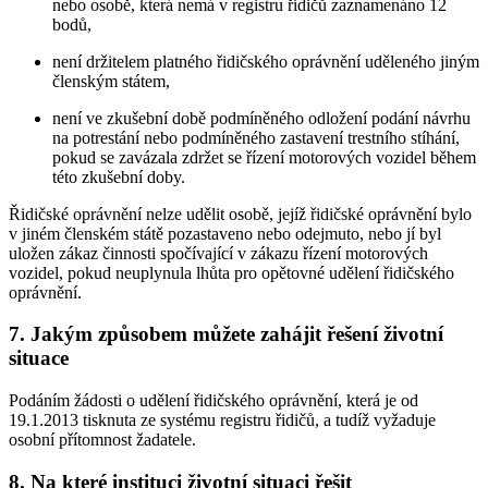
nebo osobě, která nemá v registru řidičů zaznamenáno 12
bodů,
není držitelem platného řidičského oprávnění uděleného jiným
členským státem,
není ve zkušební době podmíněného odložení podání návrhu
na potrestání nebo podmíněného zastavení trestního stíhání,
pokud se zavázala zdržet se řízení motorových vozidel během
této zkušební doby.
Řidičské oprávnění nelze udělit osobě, jejíž řidičské oprávnění bylo
v jiném členském státě pozastaveno nebo odejmuto, nebo jí byl
uložen zákaz činnosti spočívající v zákazu řízení motorových
vozidel, pokud neuplynula lhůta pro opětovné udělení řidičského
oprávnění.
7. Jakým způsobem můžete zahájit řešení životní
situace
Podáním žádosti o udělení řidičského oprávnění, která je od
19.1.2013 tisknuta ze systému registru řidičů, a tudíž vyžaduje
osobní přítomnost žadatele.
8. Na které instituci životní situaci řešit