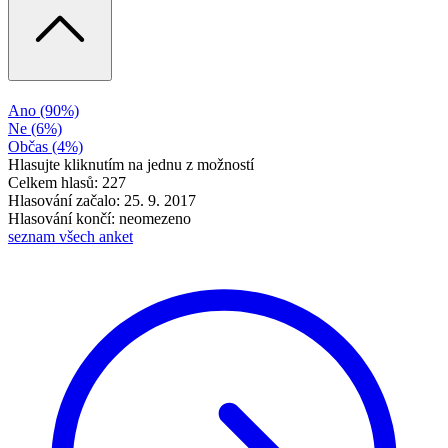
Ano
(90%)
Ne
(6%)
Občas
(4%)
Hlasujte kliknutím na jednu z možností
Celkem hlasů: 227
Hlasování začalo: 25. 9. 2017
Hlasování končí: neomezeno
seznam všech anket