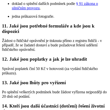
doklad o splnění dalších podmínek podle
§ 91 zákona o
silničním provozu
,
jedna průkazová fotografie.
11. Jaké jsou potřebné formuláře a kde jsou k
dispozici
Žádost o řidičské oprávnění je tisknuta přímo z registru řidičů - v
případě, že se žadatel dostaví a bude požadovat řešení udělení
řidičského oprávnění.
12. Jaké jsou poplatky a jak je lze uhradit
Správní poplatek činí 50 Kč v hotovosti (za vydání řidičského
průkazu).
13. Jaké jsou lhůty pro vyřízení
Po splnění veškerých podmínek bude žádost vyřízena nejpozději do
20 dnů od podání.
14. Kteří jsou další účastníci (dotčení) řešení životní