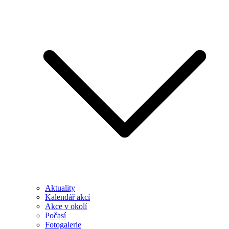
Aktuality
Kalendář akcí
Akce v okolí
Počasí
Fotogalerie