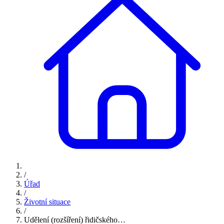
/
Úřad
/
Životní situace
/
Udělení (rozšíření) řidičského…