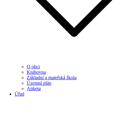
O obci
Knihovna
Základní a mateřská škola
Územní plán
Anketa
Úřad