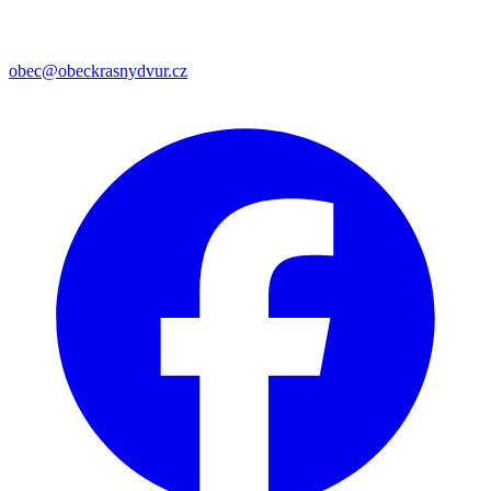
obec@obeckrasnydvur.cz