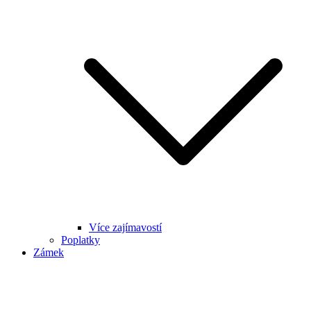
Více zajímavostí
Poplatky
Zámek