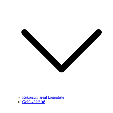
Rekreační areál koupaliště
Golfové hřiště