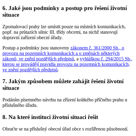
6. Jaké jsou podmínky a postup pro řešení životní
situace
Zpomalovací prahy lze umístit pouze na místních komunikacích,
popř. na průtazích silnic III. třídy obcemi, na nichž stanovují
dopravní zařízení obecní úřady.
Postup a podmínky jsou stanoveny
zákonem č. 361/2000 Sb., o
provozu na pozemních komunikacích a o změnách některých
zákonů, ve znění pozdějších předpisů
, a
vyhláškou č. 294/2015 Sb.,
kterou se provádějí pravidla provozu na pozemních komunikacích,
ve znění pozdějších předpisů
.
7. Jakým způsobem můžete zahájit řešení životní
situace
Podáním písemného návrhu na zřízení krátkého příčného prahu u
příslušného úřadu.
8. Na které instituci životní situaci řešit
Obraťte se na příslušný obecní úřad obce s rozšířenou působností.