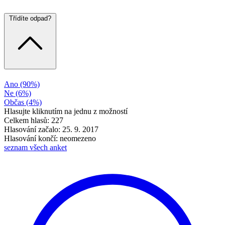
Třídíte odpad?
Ano
(90%)
Ne
(6%)
Občas
(4%)
Hlasujte kliknutím na jednu z možností
Celkem hlasů: 227
Hlasování začalo: 25. 9. 2017
Hlasování končí: neomezeno
seznam všech anket