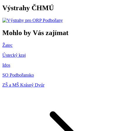
Výstrahy ČHMÚ
Mohlo by Vás zajímat
Žatec
Ústecký kraj
Idos
SO Podbořansko
ZŠ a MŠ Krásný Dvúr