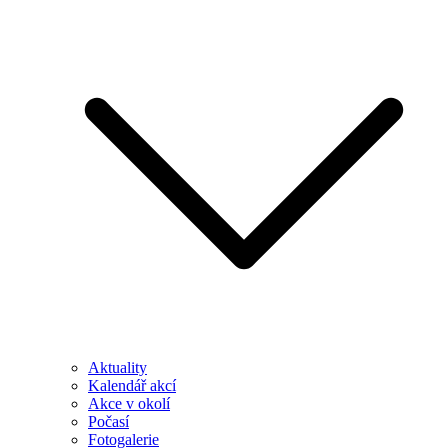
Aktuality
Kalendář akcí
Akce v okolí
Počasí
Fotogalerie