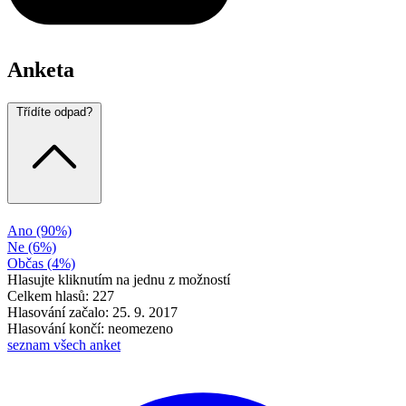
Anketa
Třídíte odpad?
Ano
(90%)
Ne
(6%)
Občas
(4%)
Hlasujte kliknutím na jednu z možností
Celkem hlasů: 227
Hlasování začalo: 25. 9. 2017
Hlasování končí: neomezeno
seznam všech anket