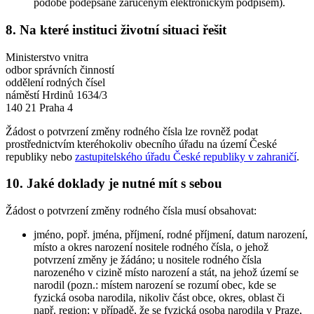
podobě podepsané zaručeným elektronickým podpisem).
8. Na které instituci životní situaci řešit
Ministerstvo vnitra
odbor správních činností
oddělení rodných čísel
náměstí Hrdinů 1634/3
140 21 Praha 4
Žádost o potvrzení změny rodného čísla lze rovněž podat
prostřednictvím kteréhokoliv obecního úřadu na území České
republiky nebo
zastupitelského úřadu České republiky v zahraničí
.
10. Jaké doklady je nutné mít s sebou
Žádost o potvrzení změny rodného čísla musí obsahovat:
jméno, popř. jména, příjmení, rodné příjmení, datum narození,
místo a okres narození nositele rodného čísla, o jehož
potvrzení změny je žádáno; u nositele rodného čísla
narozeného v cizině místo narození a stát, na jehož území se
narodil (pozn.: místem narození se rozumí obec, kde se
fyzická osoba narodila, nikoliv část obce, okres, oblast či
např. region; v případě, že se fyzická osoba narodila v Praze,