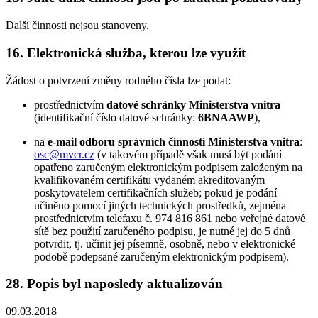
Další činnosti nejsou stanoveny.
16. Elektronická služba, kterou lze využít
Žádost o potvrzení změny rodného čísla lze podat:
prostřednictvím
datové schránky Ministerstva vnitra
(identifikační číslo datové schránky:
6BNAAWP
),
na
e-mail odboru správních činností Ministerstva vnitra
:
osc@mvcr.cz
(v takovém případě však musí být podání
opatřeno zaručeným elektronickým podpisem založeným na
kvalifikovaném certifikátu vydaném akreditovaným
poskytovatelem certifikačních služeb; pokud je podání
učiněno pomocí jiných technických prostředků, zejména
prostřednictvím telefaxu č. 974 816 861 nebo veřejné datové
sítě bez použití zaručeného podpisu, je nutné jej do 5 dnů
potvrdit, tj. učinit jej písemně, osobně, nebo v elektronické
podobě podepsané zaručeným elektronickým podpisem).
28. Popis byl naposledy aktualizován
09.03.2018