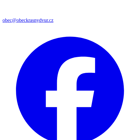
obec@obeckrasnydvur.cz