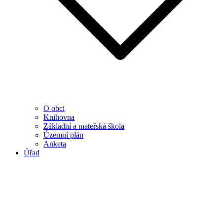
O obci
Knihovna
Základní a mateřská škola
Územní plán
Anketa
Úřad