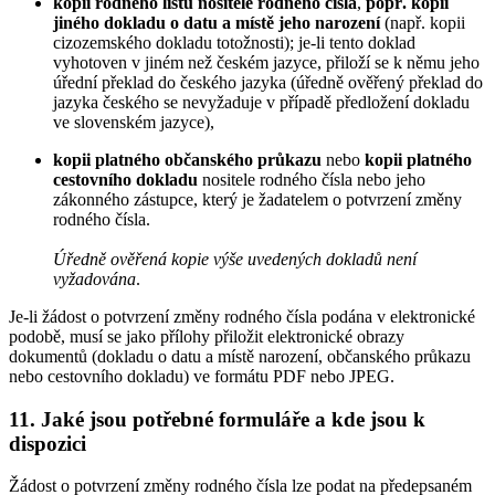
kopii rodného listu nositele rodného čísla
,
popř. kopii
jiného dokladu o datu a místě jeho narození
(např. kopii
cizozemského dokladu totožnosti); je-li tento doklad
vyhotoven v jiném než českém jazyce, přiloží se k němu jeho
úřední překlad do českého jazyka (úředně ověřený překlad do
jazyka českého se nevyžaduje v případě předložení dokladu
ve slovenském jazyce),
kopii platného občanského průkazu
nebo
kopii platného
cestovního dokladu
nositele rodného čísla nebo jeho
zákonného zástupce, který je žadatelem o potvrzení změny
rodného čísla.
Úředně ověřená kopie výše uvedených dokladů není
vyžadována
.
Je-li žádost o potvrzení změny rodného čísla podána v elektronické
podobě, musí se jako přílohy přiložit elektronické obrazy
dokumentů (dokladu o datu a místě narození, občanského průkazu
nebo cestovního dokladu) ve formátu PDF nebo JPEG.
11. Jaké jsou potřebné formuláře a kde jsou k
dispozici
Žádost o potvrzení změny rodného čísla lze podat na předepsaném