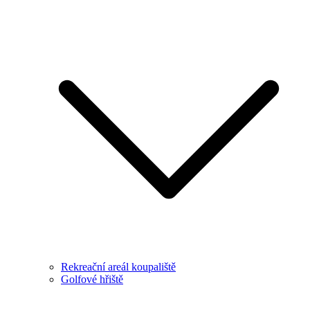
Rekreační areál koupaliště
Golfové hřiště