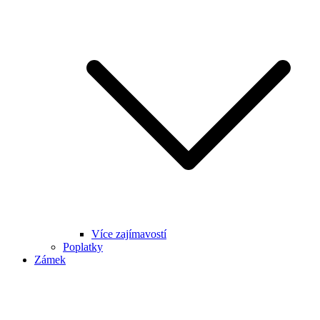
Více zajímavostí
Poplatky
Zámek