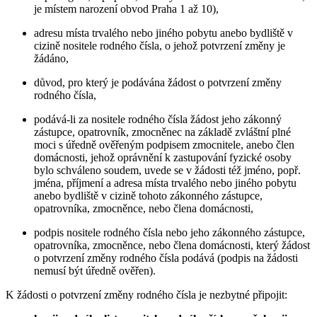
je místem narození obvod Praha 1 až 10),
adresu místa trvalého nebo jiného pobytu anebo bydliště v
cizině nositele rodného čísla, o jehož potvrzení změny je
žádáno,
důvod, pro který je podávána žádost o potvrzení změny
rodného čísla,
podává-li za nositele rodného čísla žádost jeho zákonný
zástupce, opatrovník, zmocněnec na základě zvláštní plné
moci s úředně ověřeným podpisem zmocnitele, anebo člen
domácnosti, jehož oprávnění k zastupování fyzické osoby
bylo schváleno soudem, uvede se v žádosti též jméno, popř.
jména, příjmení a adresa místa trvalého nebo jiného pobytu
anebo bydliště v cizině tohoto zákonného zástupce,
opatrovníka, zmocněnce, nebo člena domácnosti,
podpis nositele rodného čísla nebo jeho zákonného zástupce,
opatrovníka, zmocněnce, nebo člena domácnosti, který žádost
o potvrzení změny rodného čísla podává (podpis na žádosti
nemusí být úředně ověřen).
K žádosti o potvrzení změny rodného čísla je nezbytné připojit: