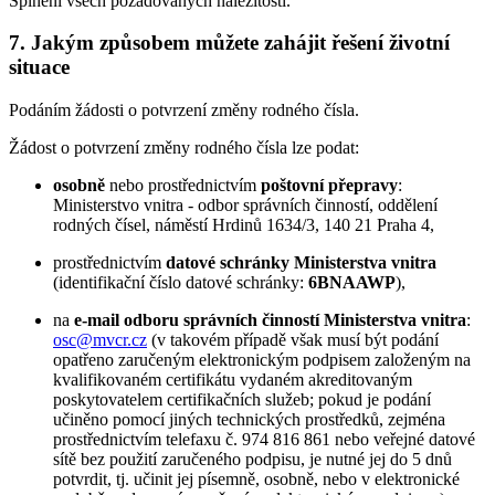
Splnění všech požadovaných náležitostí.
7. Jakým způsobem můžete zahájit řešení životní
situace
Podáním žádosti o potvrzení změny rodného čísla.
Žádost o potvrzení změny rodného čísla lze podat:
osobně
nebo prostřednictvím
poštovní přepravy
:
Ministerstvo vnitra - odbor správních činností, oddělení
rodných čísel, náměstí Hrdinů 1634/3, 140 21 Praha 4,
prostřednictvím
datové schránky Ministerstva vnitra
(identifikační číslo datové schránky:
6BNAAWP
),
na
e-mail odboru správních činností Ministerstva vnitra
:
osc@mvcr.cz
(v takovém případě však musí být podání
opatřeno zaručeným elektronickým podpisem založeným na
kvalifikovaném certifikátu vydaném akreditovaným
poskytovatelem certifikačních služeb; pokud je podání
učiněno pomocí jiných technických prostředků, zejména
prostřednictvím telefaxu č. 974 816 861 nebo veřejné datové
sítě bez použití zaručeného podpisu, je nutné jej do 5 dnů
potvrdit, tj. učinit jej písemně, osobně, nebo v elektronické