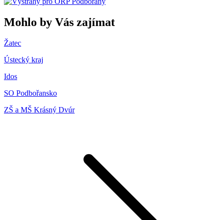
Mohlo by Vás zajímat
Žatec
Ústecký kraj
Idos
SO Podbořansko
ZŠ a MŠ Krásný Dvúr