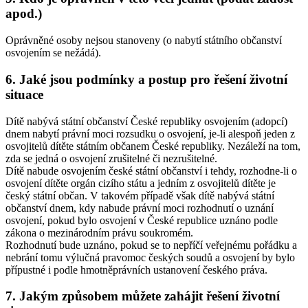
apod.)
Oprávněné osoby nejsou stanoveny (o nabytí státního občanství
osvojením se nežádá).
6. Jaké jsou podmínky a postup pro řešení životní
situace
Dítě nabývá státní občanství České republiky osvojením (adopcí)
dnem nabytí právní moci rozsudku o osvojení, je-li alespoň jeden z
osvojitelů dítěte státním občanem České republiky. Nezáleží na tom,
zda se jedná o osvojení zrušitelné či nezrušitelné.
Dítě nabude osvojením české státní občanství i tehdy, rozhodne-li o
osvojení dítěte orgán cizího státu a jedním z osvojitelů dítěte je
český státní občan. V takovém případě však dítě nabývá státní
občanství dnem, kdy nabude právní moci rozhodnutí o uznání
osvojení, pokud bylo osvojení v České republice uznáno podle
zákona o mezinárodním právu soukromém.
Rozhodnutí bude uznáno, pokud se to nepříčí veřejnému pořádku a
nebrání tomu výlučná pravomoc českých soudů a osvojení by bylo
přípustné i podle hmotněprávních ustanovení českého práva.
7. Jakým způsobem můžete zahájit řešení životní