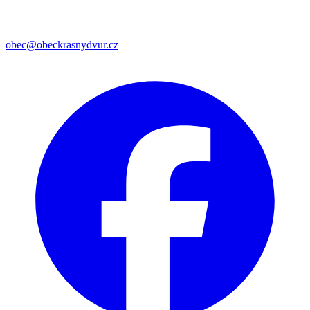
obec@obeckrasnydvur.cz