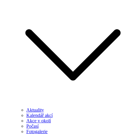
Aktuality
Kalendář akcí
Akce v okolí
Počasí
Fotogalerie