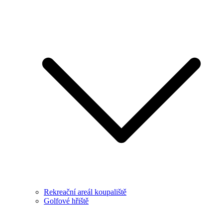
Rekreační areál koupaliště
Golfové hřiště