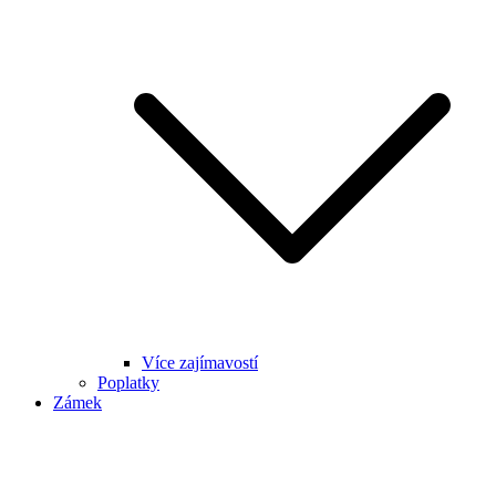
Více zajímavostí
Poplatky
Zámek