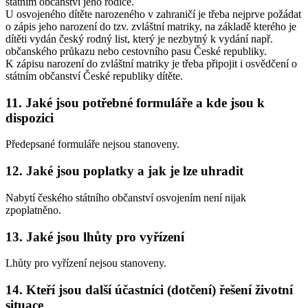
státním občanství jeho rodiče.
U osvojeného dítěte narozeného v zahraničí je třeba nejprve požádat
o zápis jeho narození do tzv. zvláštní matriky, na základě kterého je
dítěti vydán český rodný list, který je nezbytný k vydání např.
občanského průkazu nebo cestovního pasu České republiky.
K zápisu narození do zvláštní matriky je třeba připojit i osvědčení o
státním občanství České republiky dítěte.
11. Jaké jsou potřebné formuláře a kde jsou k
dispozici
Předepsané formuláře nejsou stanoveny.
12. Jaké jsou poplatky a jak je lze uhradit
Nabytí českého státního občanství osvojením není nijak
zpoplatněno.
13. Jaké jsou lhůty pro vyřízení
Lhůty pro vyřízení nejsou stanoveny.
14. Kteří jsou další účastníci (dotčení) řešení životní
situace