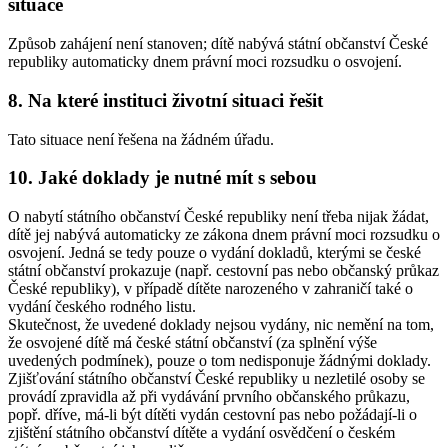
situace
Způsob zahájení není stanoven; dítě nabývá státní občanství České
republiky automaticky dnem právní moci rozsudku o osvojení.
8. Na které instituci životní situaci řešit
Tato situace není řešena na žádném úřadu.
10. Jaké doklady je nutné mít s sebou
O nabytí státního občanství České republiky není třeba nijak žádat,
dítě jej nabývá automaticky ze zákona dnem právní moci rozsudku o
osvojení. Jedná se tedy pouze o vydání dokladů, kterými se české
státní občanství prokazuje (např. cestovní pas nebo občanský průkaz
České republiky), v případě dítěte narozeného v zahraničí také o
vydání českého rodného listu.
Skutečnost, že uvedené doklady nejsou vydány, nic nemění na tom,
že osvojené dítě má české státní občanství (za splnění výše
uvedených podmínek), pouze o tom nedisponuje žádnými doklady.
Zjišťování státního občanství České republiky u nezletilé osoby se
provádí zpravidla až při vydávání prvního občanského průkazu,
popř. dříve, má-li být dítěti vydán cestovní pas nebo požádají-li o
zjištění státního občanství dítěte a vydání osvědčení o českém