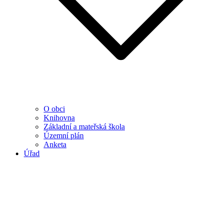
O obci
Knihovna
Základní a mateřská škola
Územní plán
Anketa
Úřad