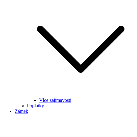
Více zajímavostí
Poplatky
Zámek