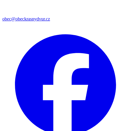
obec@obeckrasnydvur.cz