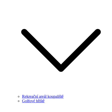
Rekreační areál koupaliště
Golfové hřiště