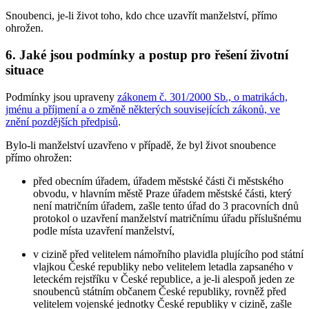
Snoubenci, je-li život toho, kdo chce uzavřít manželství, přímo
ohrožen.
6. Jaké jsou podmínky a postup pro řešení životní
situace
Podmínky jsou upraveny
zákonem č. 301/2000 Sb., o matrikách,
jménu a příjmení a o změně některých souvisejících zákonů, ve
znění pozdějších předpisů
.
Bylo-li manželství uzavřeno v případě, že byl život snoubence
přímo ohrožen:
před obecním úřadem, úřadem městské části či městského
obvodu, v hlavním městě Praze úřadem městské části, který
není matričním úřadem, zašle tento úřad do 3 pracovních dnů
protokol o uzavření manželství matričnímu úřadu příslušnému
podle místa uzavření manželství,
v cizině před velitelem námořního plavidla plujícího pod státní
vlajkou České republiky nebo velitelem letadla zapsaného v
leteckém rejstříku v České republice, a je-li alespoň jeden ze
snoubenců státním občanem České republiky, rovněž před
velitelem vojenské jednotky České republiky v cizině, zašle