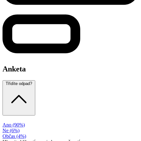
Anketa
Třídíte odpad?
Ano
(90%)
Ne
(6%)
Občas
(4%)