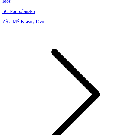
Idos
SO Podbořansko
ZŠ a MŠ Krásný Dvúr