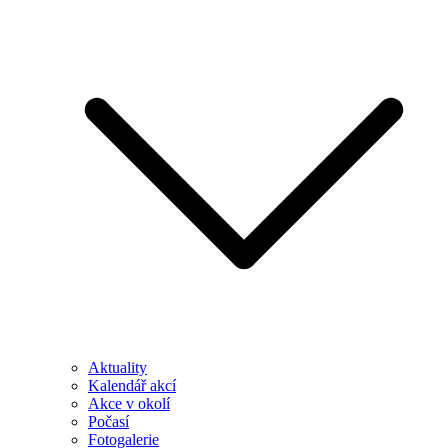
Aktuality
Kalendář akcí
Akce v okolí
Počasí
Fotogalerie