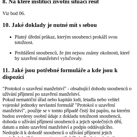
8. Na které instituci životní situaci řešit
Viz bod 06.
10. Jaké doklady je nutné mít s sebou
Platný úřední průkaz, kterým snoubenci prokáží svou
totožnost.
Prohlášení snoubenců, že jim nejsou známy okolnosti, které
by uzavření manželství vylučovaly.
11. Jaké jsou potřebné formuláře a kde jsou k
dispozici
"Protokol o uzavření manželství" - obsahující dohodu snoubenců o
užívání příjmení po uzavření manželství.
Pokud nematriční úřad nebo kapitán lodi, letadla nebo velitel
vojenské jednotky nevlastní formulář "Protokol o uzavření
manželství", použije se v tomto případě čistý list papíru, na kterém
budou uvedeny osobní údaje z dokladu totožnosti snoubenců,
dohoda o užívání příjmení snoubenců a jejich společných dětí,
datum a místo uzavření manželství a podpis oddávajícího.
Nedojde-li k dohodě snoubenců o užívání příjmení jejich