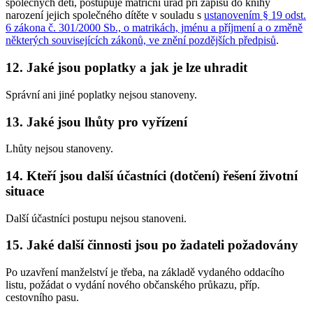
společných dětí, postupuje matriční úřad při zápisu do knihy
narození jejich společného dítěte v souladu s
ustanovením § 19 odst.
6 zákona č. 301/2000 Sb., o matrikách, jménu a příjmení a o změně
některých souvisejících zákonů, ve znění pozdějších předpisů
.
12. Jaké jsou poplatky a jak je lze uhradit
Správní ani jiné poplatky nejsou stanoveny.
13. Jaké jsou lhůty pro vyřízení
Lhůty nejsou stanoveny.
14. Kteří jsou další účastníci (dotčení) řešení životní
situace
Další účastníci postupu nejsou stanoveni.
15. Jaké další činnosti jsou po žadateli požadovány
Po uzavření manželství je třeba, na základě vydaného oddacího
listu, požádat o vydání nového občanského průkazu, příp.
cestovního pasu.