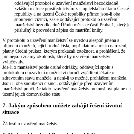
oddávající protokol o uzavření manželství bezodkladně
zvláštní matrice prostřednictvím zastupitelského úřadu České
republiky a na území České republiky přímo; jsou-li oba
snoubenci cizinci, zašle oddávající protokol o uzavření
manželství bezodkladně Úřadu městské části Praha 1, který je
příslušný k provedení zápisu do matriční knihy.
V protokolu o uzavření manželství se uvedou alespoň jména a
příjmení manželů, jejich rodná čísla, popř. datum a místo narození,
platný úřední průkaz, kterým prokázali totožnost, a prohlášení, že
jim nejsou známy okolnosti, které by uzavření manželství
vylučovaly.
Jde-li o manželství podle druhé odrážky, oddávající spolu s
protokolem o uzavření manželství doručí vyjádření lékaře o
zdravotním stavu manžela, a není-li to možné, prohlášení manžela.
Jsou-li oba snoubenci cizinci, oddávající je před uzavřením
manželství poučí, že takto uzavřené manželství nemusí být platné na
území jejich domovského státu.
7. Jakým způsobem můžete zahájit řešení životní
situace
Žádostí o uzavření manželství.