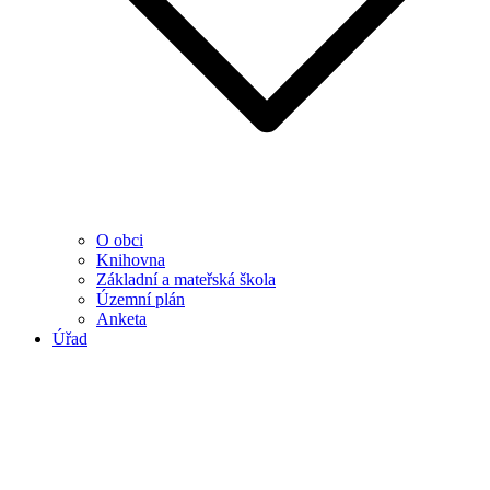
O obci
Knihovna
Základní a mateřská škola
Územní plán
Anketa
Úřad