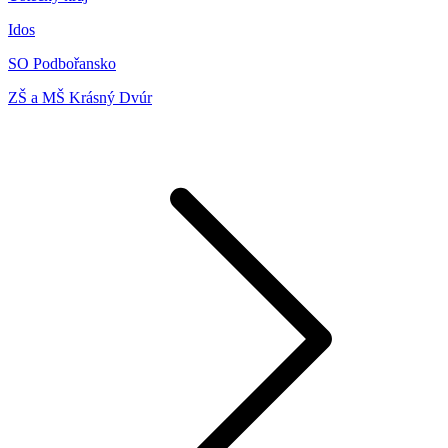
Idos
SO Podbořansko
ZŠ a MŠ Krásný Dvúr