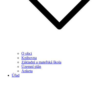
O obci
Knihovna
Základní a mateřská škola
Územní plán
Anketa
Úřad