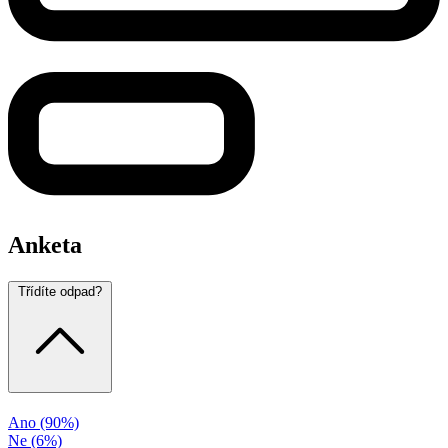
Anketa
Třídíte odpad?
Ano
(90%)
Ne
(6%)