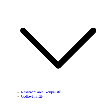
Rekreační areál koupaliště
Golfové hřiště