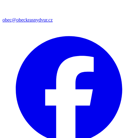
obec@obeckrasnydvur.cz