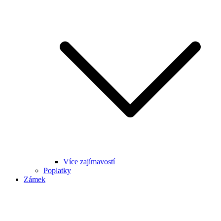
Více zajímavostí
Poplatky
Zámek