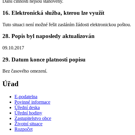
Další činnosti nejsou stanoveny.
16. Elektronická služba, kterou lze využít
Tuto situaci není možné řešit zasláním žádosti elektronickou poštou.
28. Popis byl naposledy aktualizován
09.10.2017
29. Datum konce platnosti popisu
Bez časového omezení.
Úřad
E-podatelna
Povinné informace
Úřední deska
Úřední hodiny
Zastupitelstvo obce
Životní situace
Rozpočet