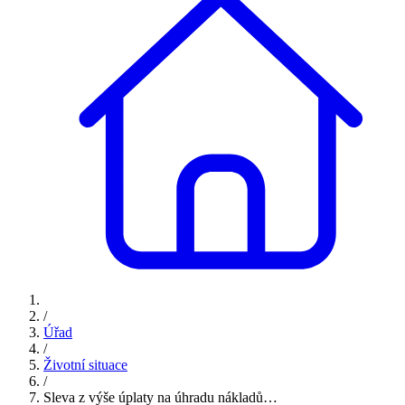
/
Úřad
/
Životní situace
/
Sleva z výše úplaty na úhradu nákladů…