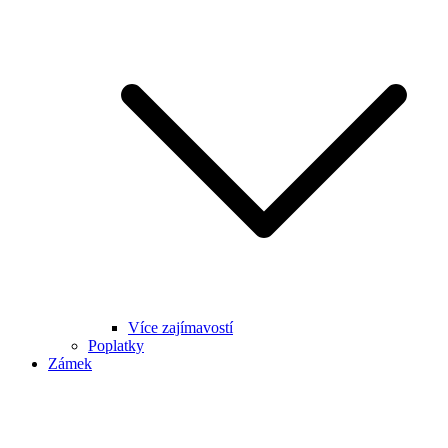
Více zajímavostí
Poplatky
Zámek