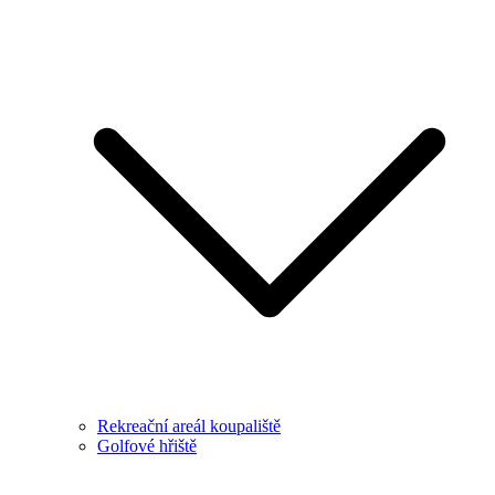
Rekreační areál koupaliště
Golfové hřiště