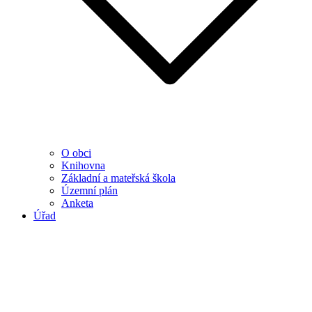
O obci
Knihovna
Základní a mateřská škola
Územní plán
Anketa
Úřad