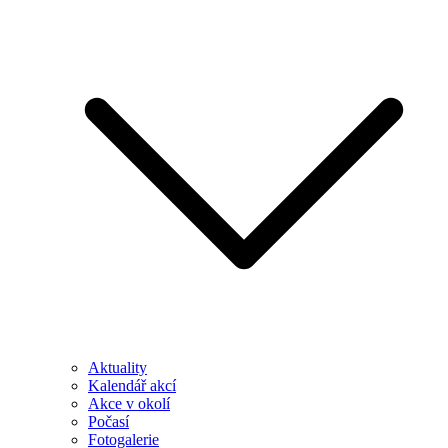
Aktuality
Kalendář akcí
Akce v okolí
Počasí
Fotogalerie