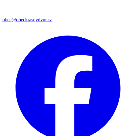
obec@obeckrasnydvur.cz