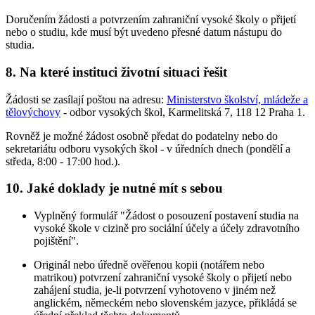
Doručením žádosti a potvrzením zahraniční vysoké školy o přijetí
nebo o studiu, kde musí být uvedeno přesné datum nástupu do
studia.
8. Na které instituci životní situaci řešit
Žádosti se zasílají poštou na adresu:
Ministerstvo školství, mládeže a
tělovýchovy
- odbor vysokých škol, Karmelitská 7, 118 12 Praha 1.
Rovněž je možné žádost osobně předat do podatelny nebo do
sekretariátu odboru vysokých škol - v úředních dnech (pondělí a
středa, 8:00 - 17:00 hod.).
10. Jaké doklady je nutné mít s sebou
Vyplněný formulář "Žádost o posouzení postavení studia na
vysoké škole v cizině pro sociální účely a účely zdravotního
pojištění".
Originál nebo úředně ověřenou kopii (notářem nebo
matrikou) potvrzení zahraniční vysoké školy o přijetí nebo
zahájení studia, je-li potvrzení vyhotoveno v jiném než
anglickém, německém nebo slovenském jazyce, přikládá se