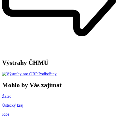
Výstrahy ČHMÚ
Mohlo by Vás zajímat
Žatec
Ústecký kraj
Idos