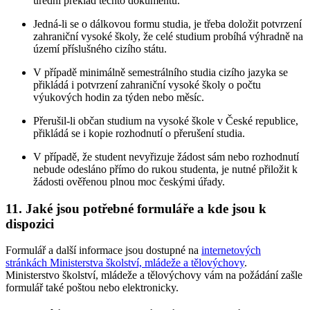
úřední překlad těchto dokumentů.
Jedná-li se o dálkovou formu studia, je třeba doložit potvrzení
zahraniční vysoké školy, že celé studium probíhá výhradně na
území příslušného cizího státu.
V případě minimálně semestrálního studia cizího jazyka se
přikládá i potvrzení zahraniční vysoké školy o počtu
výukových hodin za týden nebo měsíc.
Přerušil-li občan studium na vysoké škole v České republice,
přikládá se i kopie rozhodnutí o přerušení studia.
V případě, že student nevyřizuje žádost sám nebo rozhodnutí
nebude odesláno přímo do rukou studenta, je nutné přiložit k
žádosti ověřenou plnou moc českými úřady.
11. Jaké jsou potřebné formuláře a kde jsou k
dispozici
Formulář a další informace jsou dostupné na
internetových
stránkách Ministerstva školství, mládeže a tělovýchovy
.
Ministerstvo školství, mládeže a tělovýchovy vám na požádání zašle
formulář také poštou nebo elektronicky.