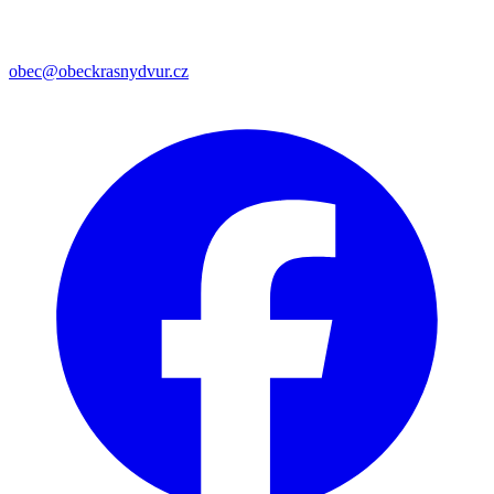
obec@obeckrasnydvur.cz