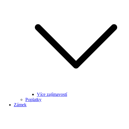
Více zajímavostí
Poplatky
Zámek