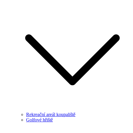
Rekreační areál koupaliště
Golfové hřiště