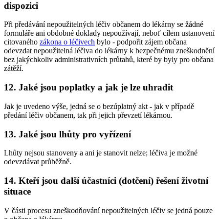
dispozici
Při předávání nepoužitelných léčiv občanem do lékárny se žádné
formuláře ani obdobné doklady nepoužívají, neboť cílem ustanovení
citovaného
zákona o léčivech
bylo - podpořit zájem občana
odevzdat nepoužitelná léčiva do lékárny k bezpečnému zneškodnění
bez jakýchkoliv administrativních průtahů, které by byly pro občana
zátěží.
12. Jaké jsou poplatky a jak je lze uhradit
Jak je uvedeno výše, jedná se o bezúplatný akt - jak v případě
předání léčiv občanem, tak při jejich převzetí lékárnou.
13. Jaké jsou lhůty pro vyřízení
Lhůty nejsou stanoveny a ani je stanovit nelze; léčiva je možné
odevzdávat průběžně.
14. Kteří jsou další účastníci (dotčení) řešení životní
situace
V části procesu zneškodňování nepoužitelných léčiv se jedná pouze