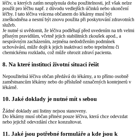
léčiv, u kterých zatím neuplynula doba použitelnosti, jež však nelze
použít pro léčbu např. z důvodu vedlejších účinků nebo ukončení
léčby. I tato léčiva vrácena občanem do lékárny musí být
zneškodněna a nesmí být znovu použita při poskytování zdravotních
služeb.
Je nutné si uvědomit, že léčiva podléhají před uvedením na trh velmi
přísným pravidlům, včetně jejich stabilitních zkoušek apod., a
nesprávným zacházením, zejména nedodržením podmínek
uchovávání, může dojít k jejich inaktivaci nebo tepelnému či
chemickému rozkladu, což může ohrozit zdraví pacienta.
8. Na které instituci životní situaci řešit
Nepoužitelná léčiva občan předává do lékárny, a to přímo osobně
zaměstnancům lékárny nebo do příslušně označených kontejnerů v
lékárně.
10. Jaké doklady je nutné mít s sebou
Žádné doklady ani listiny nejsou stanoveny.
Do lékárny musí občan přinést pouze léčiva, která chce odevzdat
nebo jejichž odevzdání chce konzultovat.
11. Jaké jsou potřebné formuláře a kde jsou k