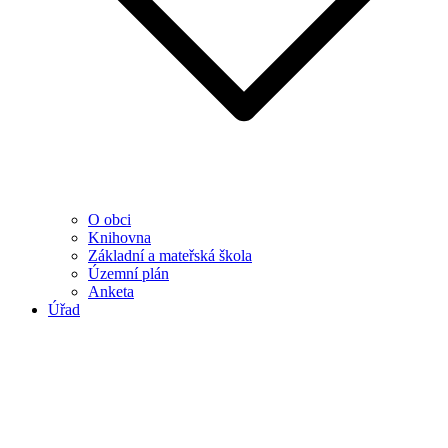
O obci
Knihovna
Základní a mateřská škola
Územní plán
Anketa
Úřad