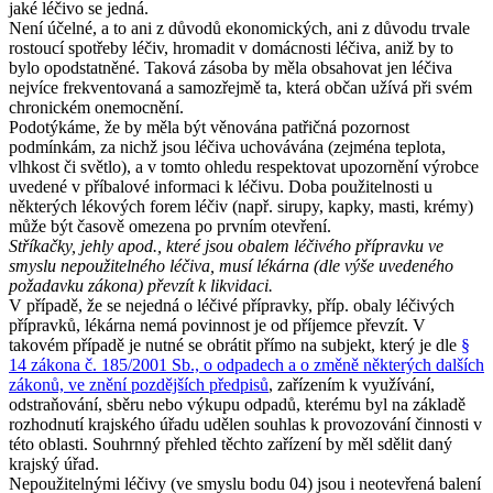
jaké léčivo se jedná.
Není účelné, a to ani z důvodů ekonomických, ani z důvodu trvale
rostoucí spotřeby léčiv, hromadit v domácnosti léčiva, aniž by to
bylo opodstatněné. Taková zásoba by měla obsahovat jen léčiva
nejvíce frekventovaná a samozřejmě ta, která občan užívá při svém
chronickém onemocnění.
Podotýkáme, že by měla být věnována patřičná pozornost
podmínkám, za nichž jsou léčiva uchovávána (zejména teplota,
vlhkost či světlo), a v tomto ohledu respektovat upozornění výrobce
uvedené v příbalové informaci k léčivu. Doba použitelnosti u
některých lékových forem léčiv (např. sirupy, kapky, masti, krémy)
může být časově omezena po prvním otevření.
Stříkačky, jehly apod., které jsou obalem léčivého přípravku ve
smyslu nepoužitelného léčiva, musí lékárna (dle výše uvedeného
požadavku zákona) převzít k likvidaci.
V případě, že se nejedná o léčivé přípravky, příp. obaly léčivých
přípravků, lékárna nemá povinnost je od příjemce převzít. V
takovém případě je nutné se obrátit přímo na subjekt, který je dle
§
14 zákona č. 185/2001 Sb., o odpadech a o změně některých dalších
zákonů, ve znění pozdějších předpisů
, zařízením k využívání,
odstraňování, sběru nebo výkupu odpadů, kterému byl na základě
rozhodnutí krajského úřadu udělen souhlas k provozování činnosti v
této oblasti. Souhrnný přehled těchto zařízení by měl sdělit daný
krajský úřad.
Nepoužitelnými léčivy (ve smyslu bodu 04) jsou i neotevřená balení