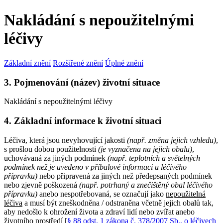
Nakládání s nepoužitelnými
léčivy
Základní znění
Rozšířené znění
Úplné znění
3. Pojmenování (název) životní situace
Nakládání s nepoužitelnými léčivy
4. Základní informace k životní situaci
Léčiva, která jsou nevyhovující jakosti
(např. změna jejich vzhledu)
,
s prošlou dobou použitelnosti
(je vyznačena na jejich obalu)
,
uchovávaná za jiných podmínek
(např. teplotních a světelných
podmínek než je uvedeno v příbalové informaci u léčivého
přípravku)
nebo připravená za jiných než předepsaných podmínek
nebo zjevně poškozená
(např. potrhaný a znečištěný obal léčivého
přípravku)
anebo nespotřebovaná, se označují jako
nepoužitelná
léčiva
a musí být zneškodněna / odstraněna včetně jejich obalů tak,
aby nedošlo k ohrožení života a zdraví lidí nebo zvířat anebo
životního prostředí [
§ 88 odst. 1 zákona č. 378/2007 Sb., o léčivech