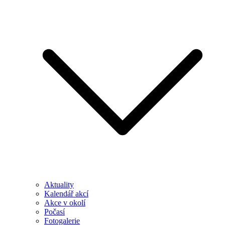
Aktuality
Kalendář akcí
Akce v okolí
Počasí
Fotogalerie