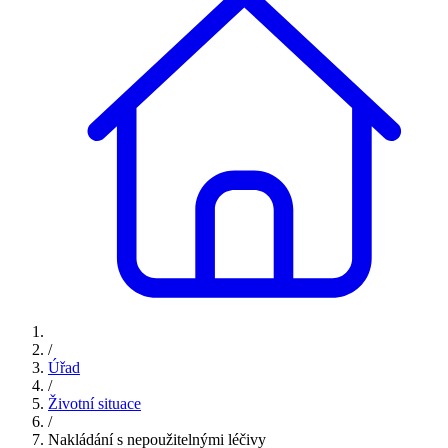
/
Úřad
/
Životní situace
/
Nakládání s nepoužitelnými léčivy