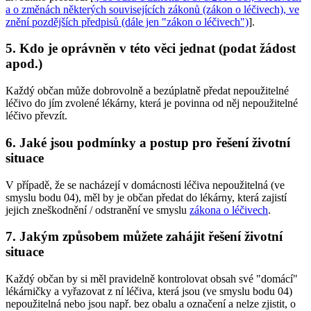
a o změnách některých souvisejících zákonů (zákon o léčivech), ve
znění pozdějších předpisů (dále jen "zákon o léčivech")
].
5. Kdo je oprávněn v této věci jednat (podat žádost
apod.)
Každý občan může dobrovolně a bezúplatně předat nepoužitelné
léčivo do jím zvolené lékárny, která je povinna od něj nepoužitelné
léčivo převzít.
6. Jaké jsou podmínky a postup pro řešení životní
situace
V případě, že se nacházejí v domácnosti léčiva nepoužitelná (ve
smyslu bodu 04), měl by je občan předat do lékárny, která zajistí
jejich zneškodnění / odstranění ve smyslu
zákona o léčivech
.
7. Jakým způsobem můžete zahájit řešení životní
situace
Každý občan by si měl pravidelně kontrolovat obsah své "domácí"
lékárničky a vyřazovat z ní léčiva, která jsou (ve smyslu bodu 04)
nepoužitelná nebo jsou např. bez obalu a označení a nelze zjistit, o