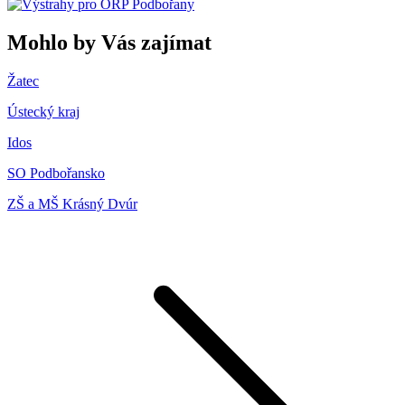
Mohlo by Vás zajímat
Žatec
Ústecký kraj
Idos
SO Podbořansko
ZŠ a MŠ Krásný Dvúr