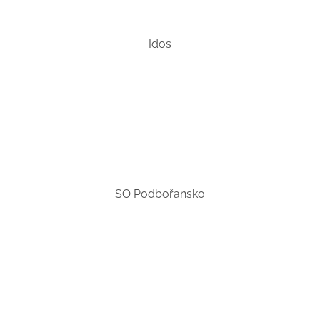
Idos
SO Podbořansko