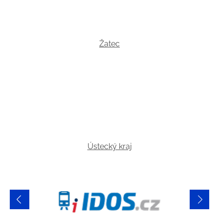
Žatec
Ústecký kraj