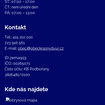
ST: 07:00 – 17:00
ČT: není úřední den
PÁ: 07:00 – 13:00
Kontakt
Tel.: 415 210 020
723 916 561
E-mail:
obec@obeckrasnydvur.cz
ID: jwmaqq3
IČO: 00265071
Číslo účtu: KB Podbořany
3826481/0100
Kde nás najdete