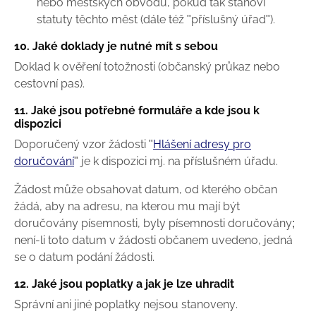
nebo městských obvodů, pokud tak stanoví
statuty těchto měst (dále též "příslušný úřad").
10. Jaké doklady je nutné mít s sebou
Doklad k ověření totožnosti (občanský průkaz nebo
cestovní pas).
11. Jaké jsou potřebné formuláře a kde jsou k
dispozici
Doporučený vzor žádosti "
Hlášení adresy pro
doručování
" je k dispozici mj. na příslušném úřadu.
Žádost může obsahovat datum, od kterého občan
žádá, aby na adresu, na kterou mu mají být
doručovány písemnosti, byly písemnosti doručovány;
není-li toto datum v žádosti občanem uvedeno, jedná
se o datum podání žádosti.
12. Jaké jsou poplatky a jak je lze uhradit
Správní ani jiné poplatky nejsou stanoveny.