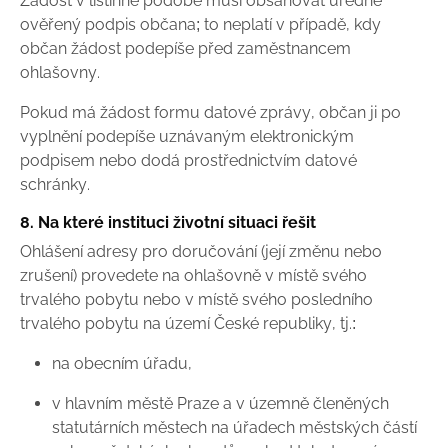
Žádost v listinné podobě musí obsahovat úředně
ověřený podpis občana; to neplatí v případě, kdy
občan žádost podepíše před zaměstnancem
ohlašovny.
Pokud má žádost formu datové zprávy, občan ji po
vyplnění podepíše uznávaným elektronickým
podpisem nebo dodá prostřednictvím datové
schránky.
8. Na které instituci životní situaci řešit
Ohlášení adresy pro doručování (její změnu nebo
zrušení) provedete na ohlašovně v místě svého
trvalého pobytu nebo v místě svého posledního
trvalého pobytu na území České republiky, tj.:
na obecním úřadu,
v hlavním městě Praze a v územně členěných
statutárních městech na úřadech městských částí