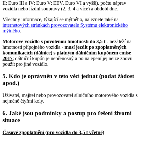
II; Euro III a IV; Euro V; EEV, Euro VI a vyšší), počtu náprav
vozidla nebo jízdní soupravy (2, 3, 4 a více) a období dne.
Všechny informace, týkající se mýtného, naleznete také na
internetových stránkách provozovatele Systému elektronického
mýtného
.
Motorové vozidlo s povolenou hmotností do 3,5 t
- nezáleží na
hmotnosti přípojného vozidla -
musí jezdit po zpoplatněných
komunikacích (dálnice) s platným
dálničním kupónem emise
2017
; dálniční kupón je nepřenosný a po nalepení jej nelze znovu
použít pro jiné vozidlo.
5. Kdo je oprávněn v této věci jednat (podat žádost
apod.)
Uživatel, majitel nebo provozovatel silničního motorového vozidla s
nejméně čtyřmi koly.
6. Jaké jsou podmínky a postup pro řešení životní
situace
Časové zpoplatnění (pro vozidla do 3,5 t včetně)