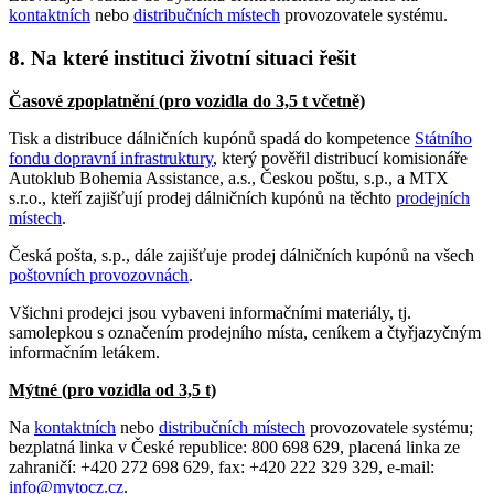
kontaktních
nebo
distribučních místech
provozovatele systému.
8. Na které instituci životní situaci řešit
Časové zpoplatnění (pro vozidla do 3,5 t včetně)
Tisk a distribuce dálničních kupónů spadá do kompetence
Státního
fondu dopravní infrastruktury
, který pověřil distribucí komisionáře
Autoklub Bohemia Assistance, a.s., Českou poštu, s.p., a MTX
s.r.o., kteří zajišťují prodej dálničních kupónů na těchto
prodejních
místech
.
Česká pošta, s.p., dále zajišťuje prodej dálničních kupónů na všech
poštovních provozovnách
.
Všichni prodejci jsou vybaveni informačními materiály, tj.
samolepkou s označením prodejního místa, ceníkem a čtyřjazyčným
informačním letákem.
Mýtné (pro vozidla od 3,5 t)
Na
kontaktních
nebo
distribučních místech
provozovatele systému;
bezplatná linka v České republice: 800 698 629, placená linka ze
zahraničí: +420 272 698 629, fax: +420 222 329 329, e-mail:
info@mytocz.cz
.