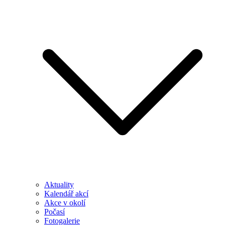
Aktuality
Kalendář akcí
Akce v okolí
Počasí
Fotogalerie