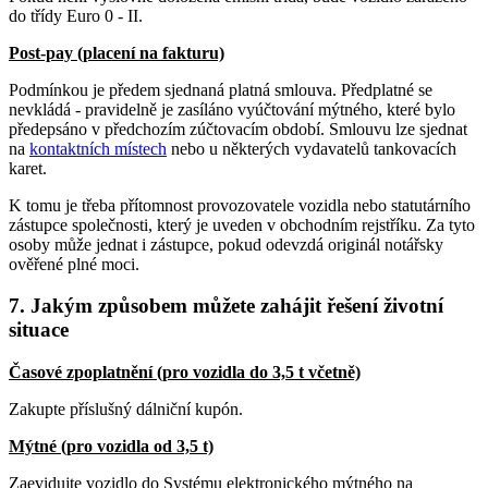
do třídy Euro 0 - II.
Post-pay (placení na fakturu)
Podmínkou je předem sjednaná platná smlouva. Předplatné se
nevkládá - pravidelně je zasíláno vyúčtování mýtného, které bylo
předepsáno v předchozím zúčtovacím období. Smlouvu lze sjednat
na
kontaktních místech
nebo u některých vydavatelů tankovacích
karet.
K tomu je třeba přítomnost provozovatele vozidla nebo statutárního
zástupce společnosti, který je uveden v obchodním rejstříku. Za tyto
osoby může jednat i zástupce, pokud odevzdá originál notářsky
ověřené plné moci.
7. Jakým způsobem můžete zahájit řešení životní
situace
Časové zpoplatnění (pro vozidla do 3,5 t včetně)
Zakupte příslušný dálniční kupón.
Mýtné (pro vozidla od 3,5 t)
Zaevidujte vozidlo do Systému elektronického mýtného na