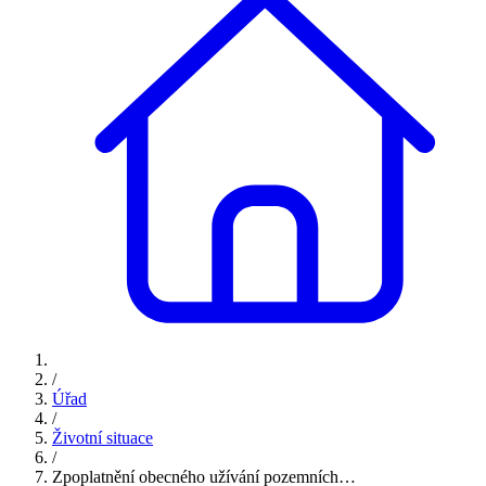
/
Úřad
/
Životní situace
/
Zpoplatnění obecného užívání pozemních…