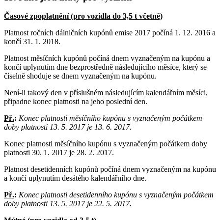
Časové zpoplatnění (pro vozidla do 3,5 t včetně)
Platnost ročních dálničních kupónů emise 2017 počíná 1. 12. 2016 a
končí 31. 1. 2018.
Platnost měsíčních kupónů počíná dnem vyznačeným na kupónu a
končí uplynutím dne bezprostředně následujícího měsíce, který se
číselně shoduje se dnem vyznačeným na kupónu.
Není-li takový den v příslušném následujícím kalendářním měsíci,
připadne konec platnosti na jeho poslední den.
Př.
:
Konec platnosti měsíčního kupónu s vyznačeným počátkem
doby platnosti 13. 5. 2017 je 13. 6. 2017.
Konec platnosti měsíčního kupónu s vyznačeným počátkem doby
platnosti 30. 1. 2017 je 28. 2. 2017.
Platnost desetidenních kupónů počíná dnem vyznačeným na kupónu
a končí uplynutím desátého kalendářního dne.
Př.
:
Konec platnosti desetidenního kupónu s vyznačeným počátkem
doby platnosti 13. 5. 2017 je 22. 5. 2017.