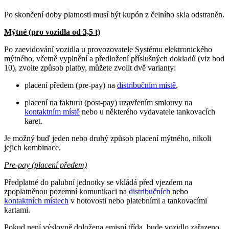
Po skončení doby platnosti musí být kupón z čelního skla odstraněn.
Mýtné (pro vozidla od 3,5 t)
Po zaevidování vozidla u provozovatele Systému elektronického
mýtného, včetně vyplnění a předložení příslušných dokladů (viz bod
10), zvolte způsob platby, můžete zvolit dvě varianty:
placení předem (pre-pay) na
distribučním místě
,
placení na fakturu (post-pay) uzavřením smlouvy na
kontaktním místě
nebo u některého vydavatele tankovacích
karet.
Je možný buď jeden nebo druhý způsob placení mýtného, nikoli
jejich kombinace.
Pre-pay (placení předem)
Předplatné do palubní jednotky se vkládá před vjezdem na
zpoplatněnou pozemní komunikaci na
distribučních
nebo
kontaktních místech
v hotovosti nebo platebními a tankovacími
kartami.
Pokud není výslovně doložena emisní třída, bude vozidlo zařazeno