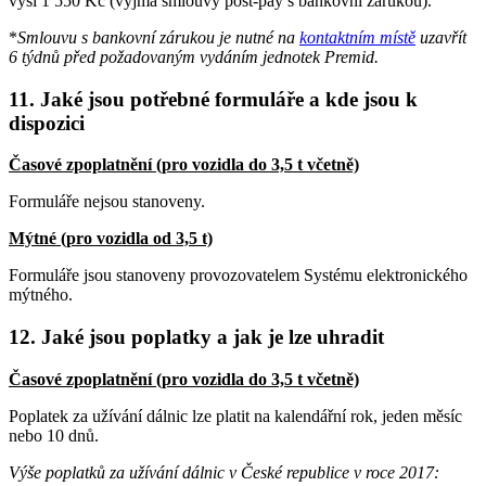
výši 1 550 Kč (vyjma smlouvy post-pay s bankovní zárukou).
*
Smlouvu s bankovní zárukou je nutné na
kontaktním místě
uzavřít
6 týdnů před požadovaným vydáním jednotek Premid.
11. Jaké jsou potřebné formuláře a kde jsou k
dispozici
Časové zpoplatnění (pro vozidla do 3,5 t včetně)
Formuláře nejsou stanoveny.
Mýtné (pro vozidla od 3,5 t)
Formuláře jsou stanoveny provozovatelem Systému elektronického
mýtného.
12. Jaké jsou poplatky a jak je lze uhradit
Časové zpoplatnění (pro vozidla do 3,5 t včetně)
Poplatek za užívání dálnic lze platit na kalendářní rok, jeden měsíc
nebo 10 dnů.
Výše poplatků za užívání dálnic v České republice v roce 2017: