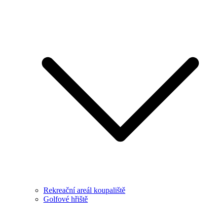
Rekreační areál koupaliště
Golfové hřiště