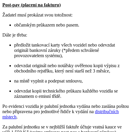
Post-pay (placení na fakturu)
Žadatel musí prokázat svou totožnost:
občanským průkazem nebo pasem.
Dále je třeba:
předložit tankovací karty všech vozidel nebo odevzdat
originál bankovní záruky (*předem schválené
provozovatelem systému),
odevzdat originál nebo notářsky ověřenou kopii výpisu z
obchodního rejstříku, který není starší než 3 měsíce,
na místě vyplnit a podepsat smlouvu,
odevzdat kopii technického průkazu každého vozidla se
záznamem o emisní třídě.
Po evidenci vozidla je palubní jednotka vydána nebo zaslána poštou
nebo připravena pro jednotlivé řidiče k vydání na
distribučních
místech
.
Za palubní jednotku se v nejbližší faktuře účtuje vratná kauce ve