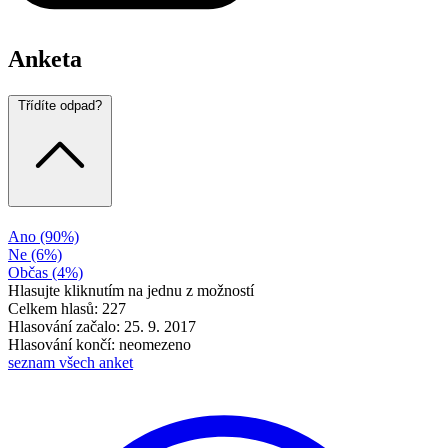
Anketa
Třídíte odpad?
Ano
(90%)
Ne
(6%)
Občas
(4%)
Hlasujte kliknutím na jednu z možností
Celkem hlasů: 227
Hlasování začalo: 25. 9. 2017
Hlasování končí: neomezeno
seznam všech anket