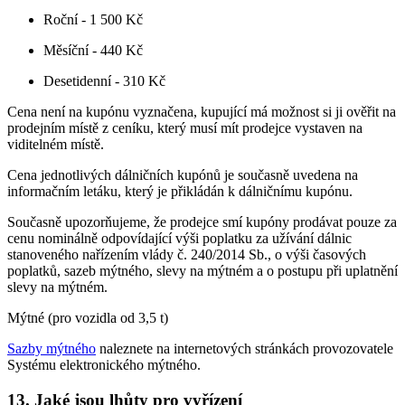
Roční - 1 500 Kč
Měsíční - 440 Kč
Desetidenní - 310 Kč
Cena není na kupónu vyznačena, kupující má možnost si ji ověřit na
prodejním místě z ceníku, který musí mít prodejce vystaven na
viditelném místě.
Cena jednotlivých dálničních kupónů je současně uvedena na
informačním letáku, který je přikládán k dálničnímu kupónu.
Současně upozorňujeme, že prodejce smí kupóny prodávat pouze za
cenu nominálně odpovídající výši poplatku za užívání dálnic
stanoveného nařízením vlády č. 240/2014 Sb., o výši časových
poplatků, sazeb mýtného, slevy na mýtném a o postupu při uplatnění
slevy na mýtném.
Mýtné (pro vozidla od 3,5 t)
Sazby mýtného
naleznete na internetových stránkách provozovatele
Systému elektronického mýtného.
13. Jaké jsou lhůty pro vyřízení