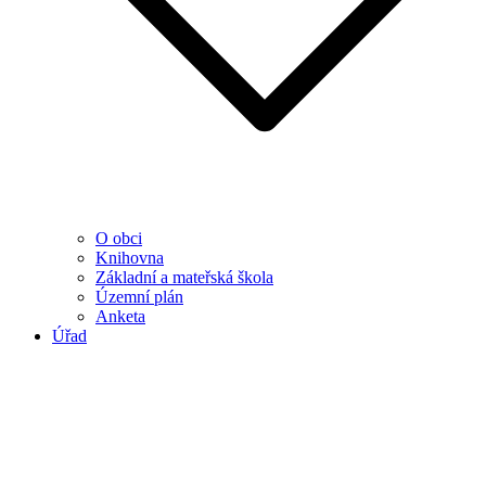
O obci
Knihovna
Základní a mateřská škola
Územní plán
Anketa
Úřad