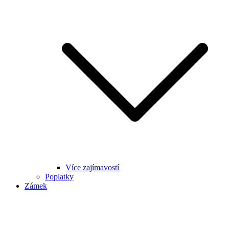
Více zajímavostí
Poplatky
Zámek