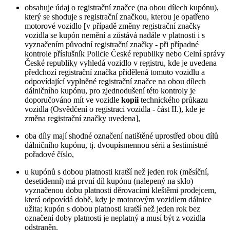
obsahuje údaj o registrační značce (na obou dílech kupónu),
který se shoduje s registrační značkou, kterou je opatřeno
motorové vozidlo [v případě změny registrační značky
vozidla se kupón nemění a zůstává nadále v platnosti i s
vyznačením původní registrační značky - při případné
kontrole příslušník Policie České republiky nebo Celní správy
České republiky vyhledá vozidlo v registru, kde je uvedena
předchozí registrační značka přidělená tomuto vozidlu a
odpovídající vyplněné registrační značce na obou dílech
dálničního kupónu, pro zjednodušení této kontroly je
doporučováno mít ve vozidle
kopii
technického průkazu
vozidla (Osvědčení o registraci vozidla - část II.), kde je
změna registrační značky uvedena],
oba díly mají shodné označení natištěné uprostřed obou dílů
dálničního kupónu, tj. dvoupísmennou sérii a šestimístné
pořadové číslo,
u kupónů s dobou platnosti kratší než jeden rok (měsíční,
desetidenní) má první díl kupónu (nalepený na sklo)
vyznačenou dobu platnosti děrovacími kleštěmi prodejcem,
která odpovídá době, kdy je motorovým vozidlem dálnice
užita; kupón s dobou platnosti kratší než jeden rok bez
označení doby platnosti je neplatný a musí být z vozidla
odstraněn.