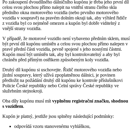
Po zakoupení dvoudílného dálničního kupónu je třeba jeho první díl
celou svou plochou přímo nalepit na vnitřní stranu čirého skla
předního okna motorového vozidla (nebo prvního motorového
vozidla v soupravě) na pravém dolním okraji tak, aby výhled řidiče
z vozidla byl co nejméně omezen a kupón byl dobře viditelný z
vnější strany vozidla.
V případě, že motorové vozidlo není vybaveno předním sklem, musí
být první díl kupónu umístěn a celou svou plochou přímo nalepen v
pravé přední části vozidla, pevně spojené s jeho nosnými částmi.
Kupón musí být umístěn tak, aby byl kontrolovatelný a aby byl
chráněn před přímým ostřikem způsobeným koly vozidla.
Druhý díl kupónu si uschovejte. Řidič motorového vozidla nebo
jízdní soupravy, který užívá zpoplatněnou dálnici, je povinen
předložit na požádání druhý díl kupónu ke kontrole příslušníkovi
Policie České republiky nebo Celní správy České republiky ve
služebním stejnokroji.
Oba díly kupónu musí mít
vyplněnu registrační značku, shodnou
s vozidlem
.
Kupón je platný, jestliže jsou splněny následující podmínky:
odpovídá vzoru stanovenému vyhláškou,