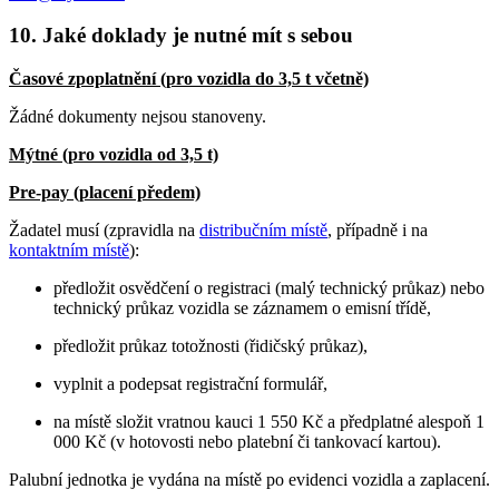
10. Jaké doklady je nutné mít s sebou
Časové zpoplatnění (pro vozidla do 3,5 t včetně)
Žádné dokumenty nejsou stanoveny.
Mýtné (pro vozidla od 3,5 t)
Pre-pay (placení předem)
Žadatel musí (zpravidla na
distribučním místě
, případně i na
kontaktním místě
):
předložit osvědčení o registraci (malý technický průkaz) nebo
technický průkaz vozidla se záznamem o emisní třídě,
předložit průkaz totožnosti (řidičský průkaz),
vyplnit a podepsat registrační formulář,
na místě složit vratnou kauci 1 550 Kč a předplatné alespoň 1
000 Kč (v hotovosti nebo platební či tankovací kartou).
Palubní jednotka je vydána na místě po evidenci vozidla a zaplacení.