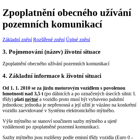
Zpoplatnění obecného užívání
pozemních komunikací
Základní znění
Rozšířené znění
Úplné znění
3. Pojmenování (název) životní situace
Zpoplatnění obecného užívání pozemních komunikací
4. Základní informace k životní situaci
Od 1. 1. 2010 se za jízdu motorovým vozidlem s povolenou
hmotností nad 3,5 t
(po dálnicích a po označených úsecích silnic I.
třídy)
platí
mýtné
a vozidlo proto musí být vybaveno palubní
jednotkou; jednotka je nepřenosná a její užití je vázáno na konkrétní
vozidlo zaevidované v Systému elektronického mýtného.
Výše mýtného se stanoví součinem sazby mýtného a ujeté
vzdálenosti po zpoplatněné pozemní komunikaci.
Sazby mýtného jsou rozlišeny podle emisní třídy vozidla (Euro 0 -