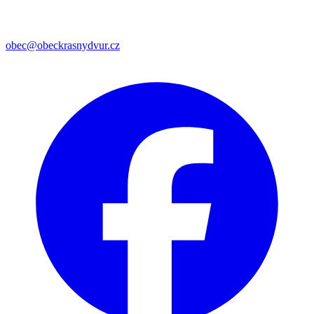
obec@obeckrasnydvur.cz