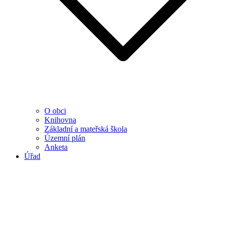
O obci
Knihovna
Základní a mateřská škola
Územní plán
Anketa
Úřad