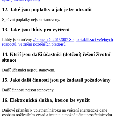
12. Jaké jsou poplatky a jak je lze uhradit
Správní poplatky nejsou stanoveny.
13. Jaké jsou lhůty pro vyřízení
Lhůty jsou určeny
zákonem č. 261/2007 Sb., o stabilizaci veřejných
rozpočtů, ve znění pozdějších předpisů
.
14. Kteří jsou další účastníci (dotčení) řešení životní
situace
Další účastníci nejsou stanoveni.
15. Jaké další činnosti jsou po žadateli požadovány
Další činnosti nejsou stanoveny.
16. Elektronická služba, kterou lze využít
Daňové přiznání k uplatnění nároku na vrácení energetické daně
osobám požívajícím výsad a imunit
je možné učinit prostřednictvím