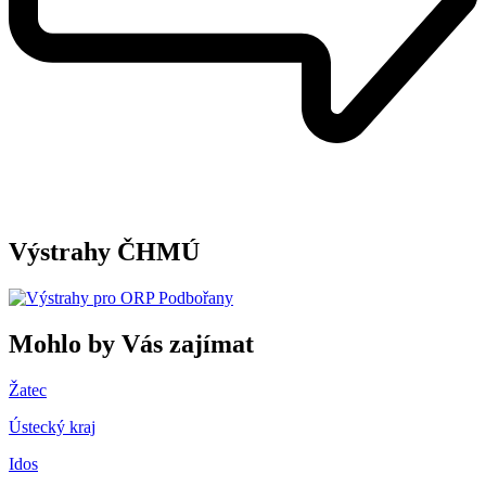
Výstrahy ČHMÚ
Mohlo by Vás zajímat
Žatec
Ústecký kraj
Idos