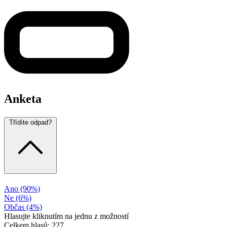
Anketa
Třídíte odpad?
Ano
(90%)
Ne
(6%)
Občas
(4%)
Hlasujte kliknutím na jednu z možností
Celkem hlasů: 227