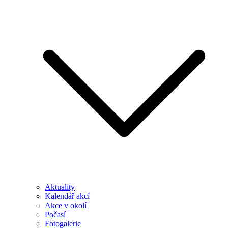
Aktuality
Kalendář akcí
Akce v okolí
Počasí
Fotogalerie