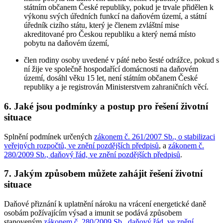
státním občanem České republiky, pokud je trvale přidělen k
výkonu svých úředních funkcí na daňovém území, a státní
úředník cizího státu, který je členem zvláštní mise
akreditované pro Českou republiku a který nemá místo
pobytu na daňovém území,
člen rodiny osoby uvedené v páté nebo šesté odrážce, pokud s
ní žije ve společně hospodařící domácnosti na daňovém
území, dosáhl věku 15 let, není státním občanem České
republiky a je registrován Ministerstvem zahraničních věcí.
6. Jaké jsou podmínky a postup pro řešení životní
situace
Splnění podmínek určených
zákonem č. 261/2007 Sb., o stabilizaci
veřejných rozpočtů, ve znění pozdějších předpisů
, a
zákonem č.
280/2009 Sb., daňový řád, ve znění pozdějších předpisů
.
7. Jakým způsobem můžete zahájit řešení životní
situace
Daňové přiznání k uplatnění nároku na vrácení energetické daně
osobám požívajícím výsad a imunit se podává způsobem
stanoveným
zákonem č. 280/2009 Sb., daňový řád, ve znění