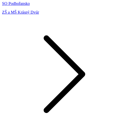
SO Podbořansko
ZŠ a MŠ Krásný Dvúr