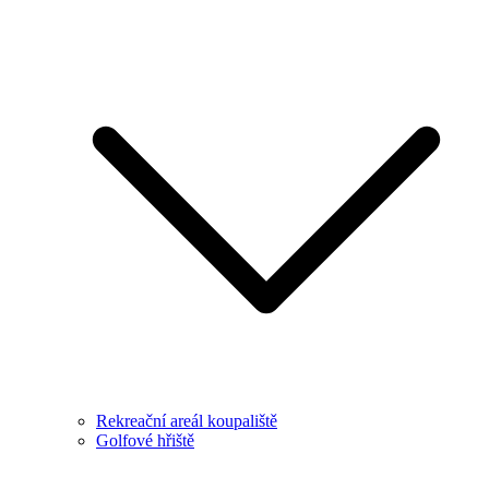
Rekreační areál koupaliště
Golfové hřiště