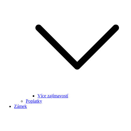
Více zajímavostí
Poplatky
Zámek