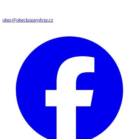
obec@obeckrasnydvur.cz