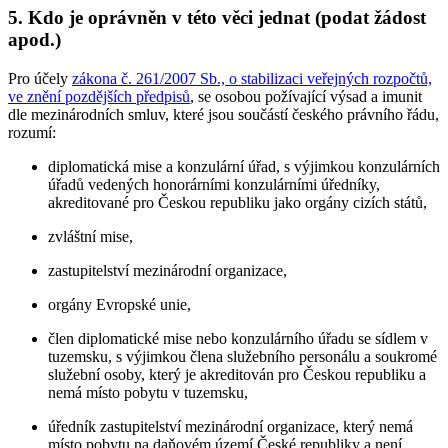
5. Kdo je oprávněn v této věci jednat (podat žádost
apod.)
Pro účely
zákona č. 261/2007 Sb., o stabilizaci veřejných rozpočtů,
ve znění pozdějších předpisů
, se osobou požívající výsad a imunit
dle mezinárodních smluv, které jsou součástí českého právního řádu,
rozumí:
diplomatická mise a konzulární úřad, s výjimkou konzulárních
úřadů vedených honorárními konzulárními úředníky,
akreditované pro Českou republiku jako orgány cizích států,
zvláštní mise,
zastupitelství mezinárodní organizace,
orgány Evropské unie,
člen diplomatické mise nebo konzulárního úřadu se sídlem v
tuzemsku, s výjimkou člena služebního personálu a soukromé
služební osoby, který je akreditován pro Českou republiku a
nemá místo pobytu v tuzemsku,
úředník zastupitelství mezinárodní organizace, který nemá
místo pobytu na daňovém území České republiky a není