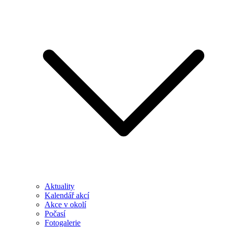
Aktuality
Kalendář akcí
Akce v okolí
Počasí
Fotogalerie