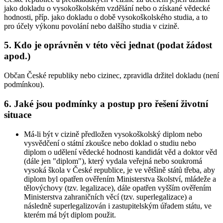
jako dokladu o vysokoškolském vzdělání nebo o získané vědecké
hodnosti, příp. jako dokladu o době vysokoškolského studia, a to
pro účely výkonu povolání nebo dalšího studia v cizině.
5. Kdo je oprávněn v této věci jednat (podat žádost
apod.)
Občan České republiky nebo cizinec, zpravidla držitel dokladu (není
podmínkou).
6. Jaké jsou podmínky a postup pro řešení životní
situace
Má-li být v cizině předložen vysokoškolský diplom nebo
vysvědčení o státní zkoušce nebo doklad o studiu nebo
diplom o udělení vědecké hodnosti kandidát věd a doktor věd
(dále jen "diplom"), který vydala veřejná nebo soukromá
vysoká škola v České republice, je ve většině států třeba, aby
diplom byl opatřen ověřením Ministerstva školství, mládeže a
tělovýchovy (tzv. legalizace), dále opatřen vyšším ověřením
Ministerstva zahraničních věcí (tzv. superlegalizace) a
následně superlegalizován i zastupitelským úřadem státu, ve
kterém má být diplom použit.