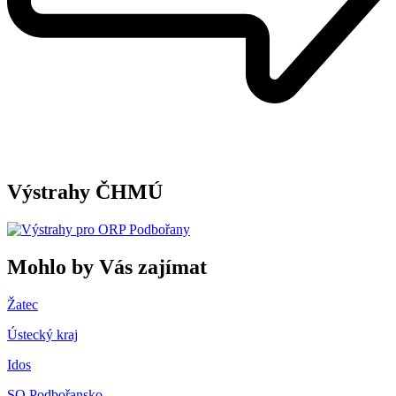
Výstrahy ČHMÚ
Mohlo by Vás zajímat
Žatec
Ústecký kraj
Idos
SO Podbořansko