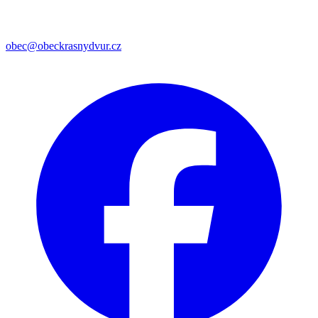
obec@obeckrasnydvur.cz