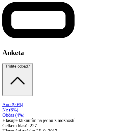
Anketa
Třídíte odpad?
Ano
(90%)
Ne
(6%)
Občas
(4%)
Hlasujte kliknutím na jednu z možností
Celkem hlasů: 227
Hlasování začalo: 25. 9. 2017