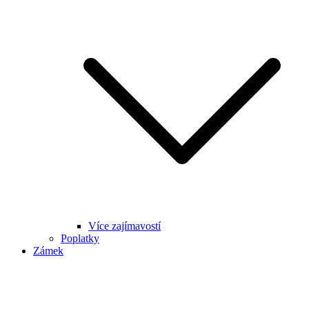
Více zajímavostí
Poplatky
Zámek