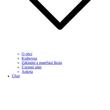
O obci
Knihovna
Základní a mateřská škola
Územní plán
Anketa
Úřad