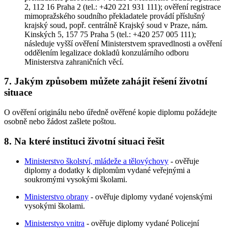
2, 112 16 Praha 2 (tel.: +420 221 931 111); ověření registrace
mimopražského soudního překladatele provádí příslušný
krajský soud, popř. centrálně Krajský soud v Praze, nám.
Kinských 5, 157 75 Praha 5 (tel.: +420 257 005 111);
následuje vyšší ověření Ministerstvem spravedlnosti a ověření
oddělením legalizace dokladů konzulárního odboru
Ministerstva zahraničních věcí.
7. Jakým způsobem můžete zahájit řešení životní
situace
O ověření originálu nebo úředně ověřené kopie diplomu požádejte
osobně nebo žádost zašlete poštou.
8. Na které instituci životní situaci řešit
Ministerstvo školství, mládeže a tělovýchovy
- ověřuje
diplomy a dodatky k diplomům vydané veřejnými a
soukromými vysokými školami.
Ministerstvo obrany
- ověřuje diplomy vydané vojenskými
vysokými školami.
Ministerstvo vnitra
- ověřuje diplomy vydané Policejní