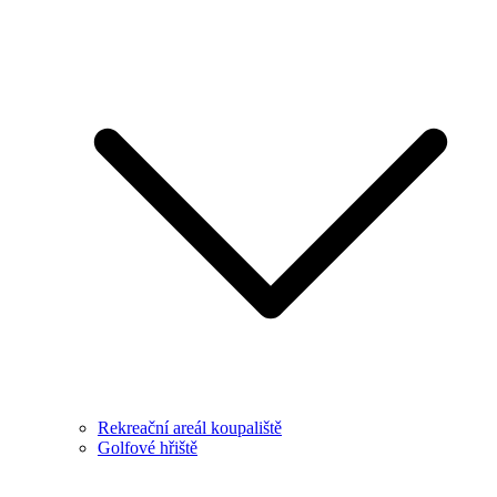
Rekreační areál koupaliště
Golfové hřiště