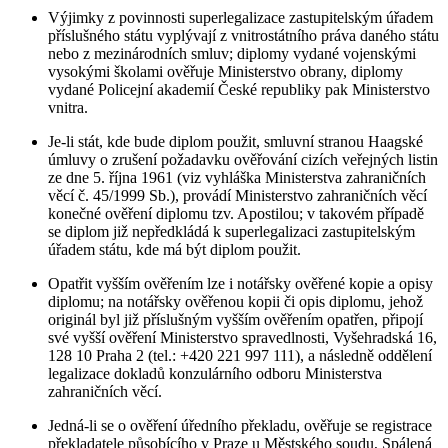
Výjimky z povinnosti superlegalizace zastupitelským úřadem
příslušného státu vyplývají z vnitrostátního práva daného státu
nebo z mezinárodních smluv; diplomy vydané vojenskými
vysokými školami ověřuje Ministerstvo obrany, diplomy
vydané Policejní akademií České republiky pak Ministerstvo
vnitra.
Je-li stát, kde bude diplom použit, smluvní stranou Haagské
úmluvy o zrušení požadavku ověřování cizích veřejných listin
ze dne 5. října 1961 (viz vyhláška Ministerstva zahraničních
věcí č. 45/1999 Sb.), provádí Ministerstvo zahraničních věcí
konečné ověření diplomu tzv. Apostilou; v takovém případě
se diplom již nepředkládá k superlegalizaci zastupitelským
úřadem státu, kde má být diplom použit.
Opatřit vyšším ověřením lze i notářsky ověřené kopie a opisy
diplomu; na notářsky ověřenou kopii či opis diplomu, jehož
originál byl již příslušným vyšším ověřením opatřen, připojí
své vyšší ověření Ministerstvo spravedlnosti, Vyšehradská 16,
128 10 Praha 2 (tel.: +420 221 997 111), a následně oddělení
legalizace dokladů konzulárního odboru Ministerstva
zahraničních věcí.
Jedná-li se o ověření úředního překladu, ověřuje se registrace
překladatele působícího v Praze u Městského soudu, Spálená