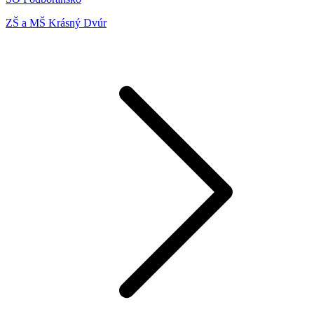
ZŠ a MŠ Krásný Dvúr