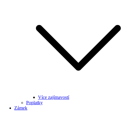
Více zajímavostí
Poplatky
Zámek