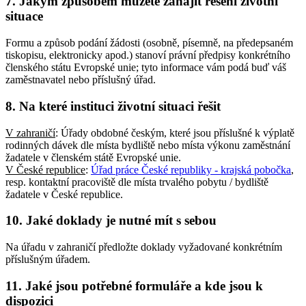
7. Jakým způsobem můžete zahájit řešení životní
situace
Formu a způsob podání žádosti (osobně, písemně, na předepsaném
tiskopisu, elektronicky apod.) stanoví právní předpisy konkrétního
členského státu Evropské unie; tyto informace vám podá buď váš
zaměstnavatel nebo příslušný úřad.
8. Na které instituci životní situaci řešit
V zahraničí
: Úřady obdobné českým, které jsou příslušné k výplatě
rodinných dávek dle místa bydliště nebo místa výkonu zaměstnání
žadatele v členském státě Evropské unie.
V České republice
:
Úřad práce České republiky - krajská pobočka
,
resp. kontaktní pracoviště dle místa trvalého pobytu / bydliště
žadatele v České republice.
10. Jaké doklady je nutné mít s sebou
Na úřadu v zahraničí předložte doklady vyžadované konkrétním
příslušným úřadem.
11. Jaké jsou potřebné formuláře a kde jsou k
dispozici