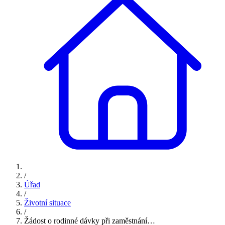
/
Úřad
/
Životní situace
/
Žádost o rodinné dávky při zaměstnání…