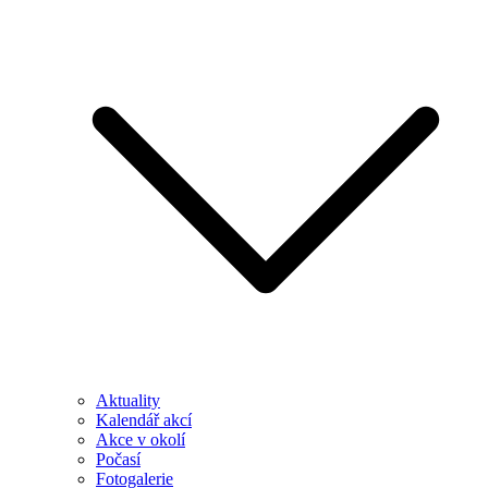
Aktuality
Kalendář akcí
Akce v okolí
Počasí
Fotogalerie