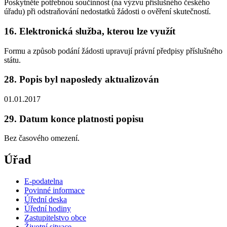
Poskytněte potřebnou součinnost (na výzvu příslušného českého
úřadu) při odstraňování nedostatků žádosti o ověření skutečností.
16. Elektronická služba, kterou lze využít
Formu a způsob podání žádosti upravují právní předpisy příslušného
státu.
28. Popis byl naposledy aktualizován
01.01.2017
29. Datum konce platnosti popisu
Bez časového omezení.
Úřad
E-podatelna
Povinné informace
Úřední deska
Úřední hodiny
Zastupitelstvo obce
Životní situace