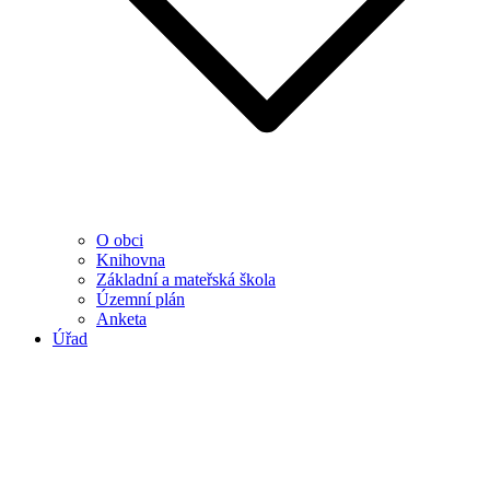
O obci
Knihovna
Základní a mateřská škola
Územní plán
Anketa
Úřad