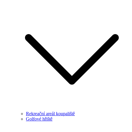
Rekreační areál koupaliště
Golfové hřiště