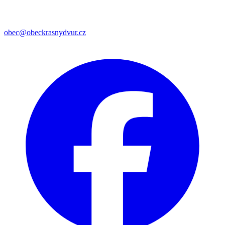
obec@obeckrasnydvur.cz