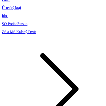
Ústecký kraj
Idos
SO Podbořansko
ZŠ a MŠ Krásný Dvúr