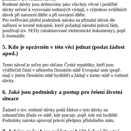
Rodinné dávky jsou definovány jako všechny věcné i peněžité
dávky určené k vyrovnání rodinných výdajů, s výjimkou zvláštních
dávek při narození dítěte a při osvojení dítěte.
Pro ověřování plnění podmínek nároku na přiznání dávek dle
nařízení se kromě tiskopisů, které požadují národní právní řády,
používají tzv. SEDy (strukturované elektronické dokumenty), popř.
E-formuláře.
5. Kdo je oprávněn v této věci jednat (podat žádost
apod.)
Tento návod je určen pro občany České republiky, kteří jsou
výdělečně činní v některém členském státě Evropské unie (popř.
mají v jiném členském státě bydliště) a žádají v tomto státě o rodinné
dávky.
6. Jaké jsou podmínky a postup pro řešení životní
situace
Žadatel o tzv. rodinné dávky podá žádost o tyto dávky na
zahraničním úřadu ve státě, kde pracuje, popř. kde má bydliště.
Podmínky nároku upravují právní předpisy příslušného státu.