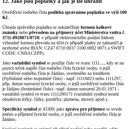
12. Jaké jsou poplatky a jak je lze uhradit
Osvědčení rodného čísla
podléhá správnímu poplatku ve výši 100
Kč
.
Úhrada správního poplatku se uskutečňuje
formou kolkové
známky
nebo
převodem na příjmový účet Ministerstva vnitra č
.
3711-8920071/0710
; v případě elektronického podání žádosti
výhradně formou převodu na účet (v případě platby ze zahraničí je
nezbytné uvést IBAN: CZ47 0710 0037 1100 0892 0071 a SWIFT
CODE: CNBACZPP).
Jako
variabilní symbol
se použije číslo ve tvaru 1111...., kdy se na
pozice teček napíše část rodného čísla fyzické osoby, o jejíž
osvědčení rodného čísla je žádáno, uvedeného za lomítkem
(čtyřmístné nebo trojmístné číslo) - např. 11116823 nebo 1111297,
příp. datum narození fyzické osoby, o jejíž osvědčení rodného čísla
je žádáno (šestimístné číslo) - např. datum narození 20.01.1971 -
variabilní symbol ve tvaru 1111200171 (variabilní symbol nesmí
obsahovat tečky, čárky, pomlčky, písmena, mezery apod.).
Specifický symbol
je 43300; jako
zpráva pro příjemce
se uvede
jméno a příjmení fyzické osoby, o jejíž osvědčení rodného čísla je
žádáno.