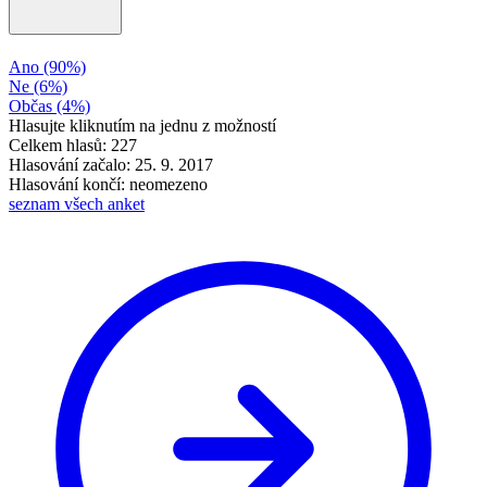
Ano
(90%)
Ne
(6%)
Občas
(4%)
Hlasujte kliknutím na jednu z možností
Celkem hlasů: 227
Hlasování začalo: 25. 9. 2017
Hlasování končí: neomezeno
seznam všech anket