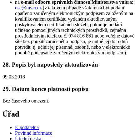
na
e-mail odboru správních činností Ministerstva vnitra
:
osc@mvcr.cz
(v takovém případě však musí být podání
opatřeno zaručeným elektronickým podpisem založeným na
kvalifikovaném certifikátu vydaném akreditovaným
poskytovatelem certifikačních služeb; pokud je podání
učiněno pomocí jiných technických prostředků, zejména
prostřednictvím telefaxu č. 974 816 861 nebo veřejné datové
sítě bez použití zaručeného podpisu, je nutné jej do 5 dnů
potvrdit, tj. učinit jej písemně, osobně, nebo v elektronické
podobě podepsané zaručeným elektronickým podpisem).
28. Popis byl naposledy aktualizován
09.03.2018
29. Datum konce platnosti popisu
Bez časového omezení.
Úřad
E-podatelna
Povinné informace
Úřední deska