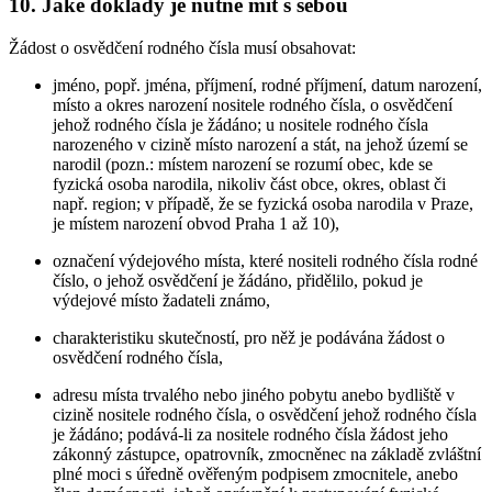
10. Jaké doklady je nutné mít s sebou
Žádost o osvědčení rodného čísla musí obsahovat:
jméno, popř. jména, příjmení, rodné příjmení, datum narození,
místo a okres narození nositele rodného čísla, o osvědčení
jehož rodného čísla je žádáno; u nositele rodného čísla
narozeného v cizině místo narození a stát, na jehož území se
narodil (pozn.: místem narození se rozumí obec, kde se
fyzická osoba narodila, nikoliv část obce, okres, oblast či
např. region; v případě, že se fyzická osoba narodila v Praze,
je místem narození obvod Praha 1 až 10),
označení výdejového místa, které nositeli rodného čísla rodné
číslo, o jehož osvědčení je žádáno, přidělilo, pokud je
výdejové místo žadateli známo,
charakteristiku skutečností, pro něž je podávána žádost o
osvědčení rodného čísla,
adresu místa trvalého nebo jiného pobytu anebo bydliště v
cizině nositele rodného čísla, o osvědčení jehož rodného čísla
je žádáno; podává-li za nositele rodného čísla žádost jeho
zákonný zástupce, opatrovník, zmocněnec na základě zvláštní
plné moci s úředně ověřeným podpisem zmocnitele, anebo