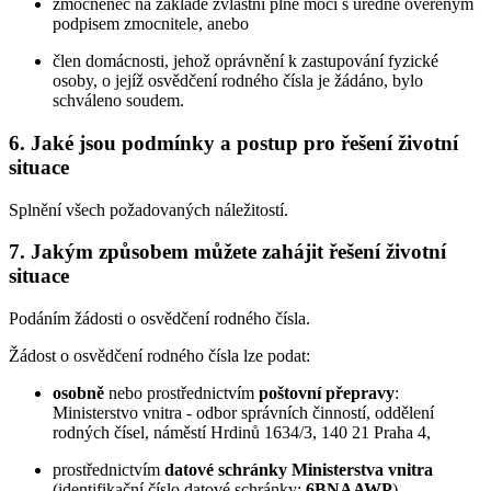
zmocněnec na základě zvláštní plné moci s úředně ověřeným
podpisem zmocnitele, anebo
člen domácnosti, jehož oprávnění k zastupování fyzické
osoby, o jejíž osvědčení rodného čísla je žádáno, bylo
schváleno soudem.
6. Jaké jsou podmínky a postup pro řešení životní
situace
Splnění všech požadovaných náležitostí.
7. Jakým způsobem můžete zahájit řešení životní
situace
Podáním žádosti o osvědčení rodného čísla.
Žádost o osvědčení rodného čísla lze podat:
osobně
nebo prostřednictvím
poštovní přepravy
:
Ministerstvo vnitra - odbor správních činností, oddělení
rodných čísel, náměstí Hrdinů 1634/3, 140 21 Praha 4,
prostřednictvím
datové schránky Ministerstva vnitra
(identifikační číslo datové schránky:
6BNAAWP
),