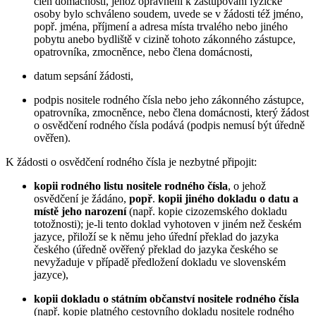
člen domácnosti, jehož oprávnění k zastupování fyzické
osoby bylo schváleno soudem, uvede se v žádosti též jméno,
popř. jména, příjmení a adresa místa trvalého nebo jiného
pobytu anebo bydliště v cizině tohoto zákonného zástupce,
opatrovníka, zmocněnce, nebo člena domácnosti,
datum sepsání žádosti,
podpis nositele rodného čísla nebo jeho zákonného zástupce,
opatrovníka, zmocněnce, nebo člena domácnosti, který žádost
o osvědčení rodného čísla podává (podpis nemusí být úředně
ověřen).
K žádosti o osvědčení rodného čísla je nezbytné připojit:
kopii rodného listu nositele rodného čísla
, o jehož
osvědčení je žádáno,
popř
.
kopii jiného dokladu o datu a
místě jeho narození
(např. kopie cizozemského dokladu
totožnosti); je-li tento doklad vyhotoven v jiném než českém
jazyce, přiloží se k němu jeho úřední překlad do jazyka
českého (úředně ověřený překlad do jazyka českého se
nevyžaduje v případě předložení dokladu ve slovenském
jazyce),
kopii dokladu o státním občanství nositele rodného čísla
(např. kopie platného cestovního dokladu nositele rodného