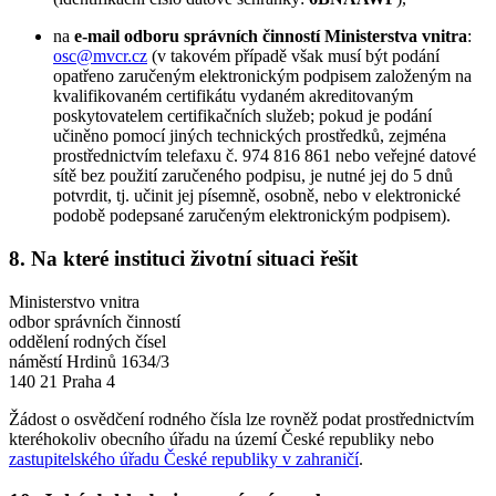
na
e-mail odboru správních činností Ministerstva vnitra
:
osc@mvcr.cz
(v takovém případě však musí být podání
opatřeno zaručeným elektronickým podpisem založeným na
kvalifikovaném certifikátu vydaném akreditovaným
poskytovatelem certifikačních služeb; pokud je podání
učiněno pomocí jiných technických prostředků, zejména
prostřednictvím telefaxu č. 974 816 861 nebo veřejné datové
sítě bez použití zaručeného podpisu, je nutné jej do 5 dnů
potvrdit, tj. učinit jej písemně, osobně, nebo v elektronické
podobě podepsané zaručeným elektronickým podpisem).
8. Na které instituci životní situaci řešit
Ministerstvo vnitra
odbor správních činností
oddělení rodných čísel
náměstí Hrdinů 1634/3
140 21 Praha 4
Žádost o osvědčení rodného čísla lze rovněž podat prostřednictvím
kteréhokoliv obecního úřadu na území České republiky nebo
zastupitelského úřadu České republiky v zahraničí
.