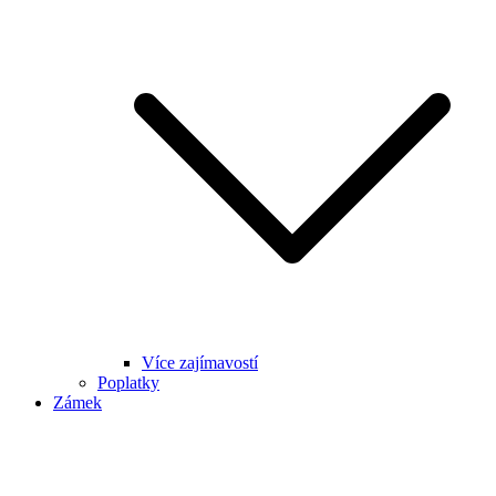
Více zajímavostí
Poplatky
Zámek