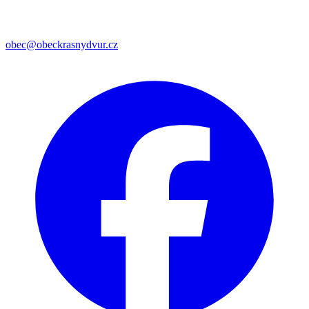
obec@obeckrasnydvur.cz