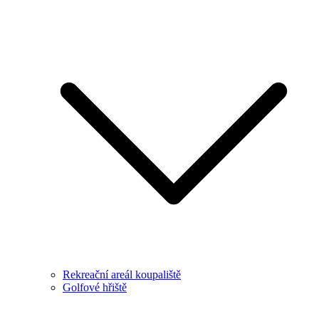
Rekreační areál koupaliště
Golfové hřiště