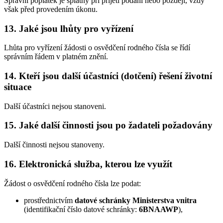
Správní poplatek je splatný při přijetí podání nebo později, vždy
však před provedením úkonu.
13. Jaké jsou lhůty pro vyřízení
Lhůta pro vyřízení žádosti o osvědčení rodného čísla se řídí
správním řádem v platném znění.
14. Kteří jsou další účastníci (dotčení) řešení životní
situace
Další účastníci nejsou stanoveni.
15. Jaké další činnosti jsou po žadateli požadovány
Další činnosti nejsou stanoveny.
16. Elektronická služba, kterou lze využít
Žádost o osvědčení rodného čísla lze podat:
prostřednictvím
datové schránky Ministerstva vnitra
(identifikační číslo datové schránky:
6BNAAWP
),