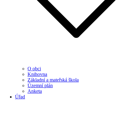
O obci
Knihovna
Základní a mateřská škola
Územní plán
Anketa
Úřad