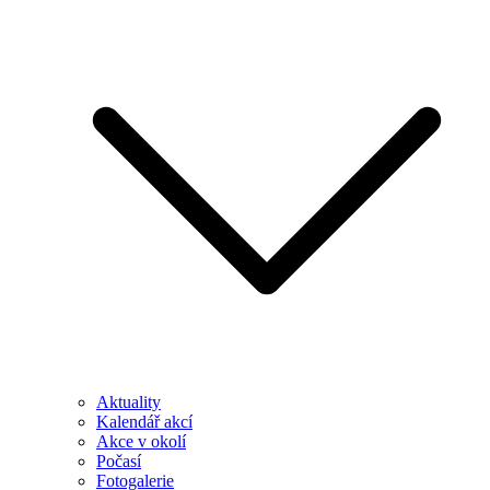
Aktuality
Kalendář akcí
Akce v okolí
Počasí
Fotogalerie