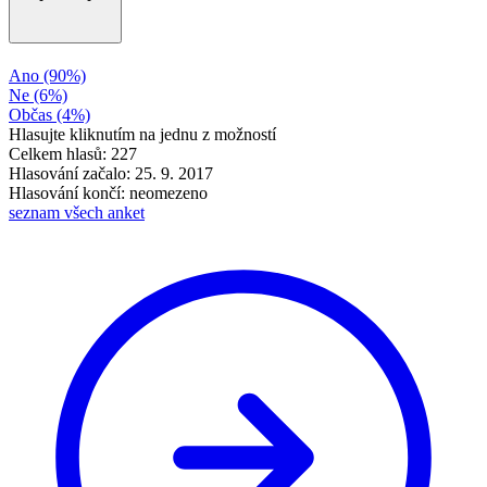
Ano
(90%)
Ne
(6%)
Občas
(4%)
Hlasujte kliknutím na jednu z možností
Celkem hlasů: 227
Hlasování začalo: 25. 9. 2017
Hlasování končí: neomezeno
seznam všech anket