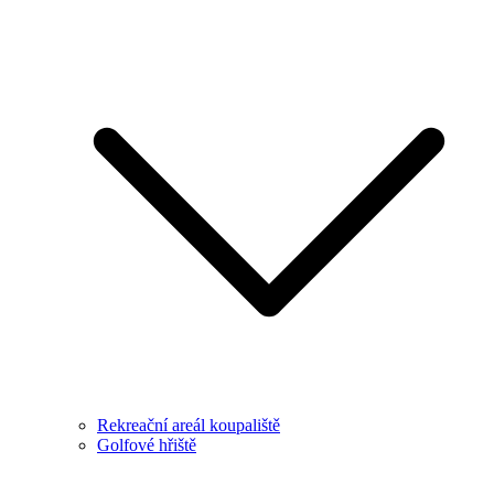
Rekreační areál koupaliště
Golfové hřiště