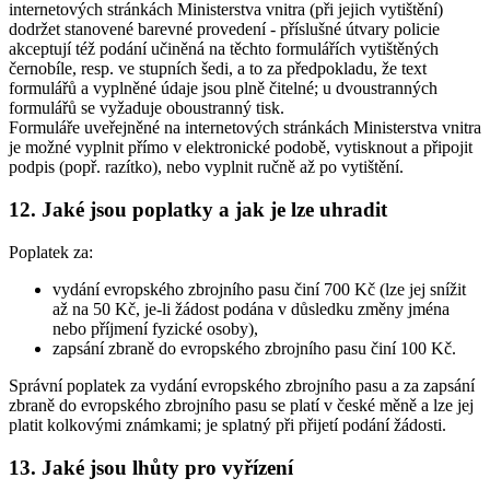
internetových stránkách Ministerstva vnitra (při jejich vytištění)
dodržet stanovené barevné provedení - příslušné útvary policie
akceptují též podání učiněná na těchto formulářích vytištěných
černobíle, resp. ve stupních šedi, a to za předpokladu, že text
formulářů a vyplněné údaje jsou plně čitelné; u dvoustranných
formulářů se vyžaduje oboustranný tisk.
Formuláře uveřejněné na internetových stránkách Ministerstva vnitra
je možné vyplnit přímo v elektronické podobě, vytisknout a připojit
podpis (popř. razítko), nebo vyplnit ručně až po vytištění.
12. Jaké jsou poplatky a jak je lze uhradit
Poplatek za:
vydání evropského zbrojního pasu činí 700 Kč (lze jej snížit
až na 50 Kč, je-li žádost podána v důsledku změny jména
nebo příjmení fyzické osoby),
zapsání zbraně do evropského zbrojního pasu činí 100 Kč.
Správní poplatek za vydání evropského zbrojního pasu a za zapsání
zbraně do evropského zbrojního pasu se platí v české měně a lze jej
platit kolkovými známkami; je splatný při přijetí podání žádosti.
13. Jaké jsou lhůty pro vyřízení