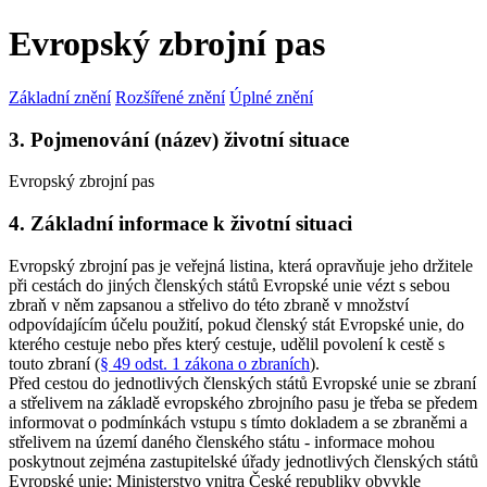
Evropský zbrojní pas
Základní znění
Rozšířené znění
Úplné znění
3. Pojmenování (název) životní situace
Evropský zbrojní pas
4. Základní informace k životní situaci
Evropský zbrojní pas je veřejná listina, která opravňuje jeho držitele
při cestách do jiných členských států Evropské unie vézt s sebou
zbraň v něm zapsanou a střelivo do této zbraně v množství
odpovídajícím účelu použití, pokud členský stát Evropské unie, do
kterého cestuje nebo přes který cestuje, udělil povolení k cestě s
touto zbraní (
§ 49 odst. 1 zákona o zbraních
).
Před cestou do jednotlivých členských států Evropské unie se zbraní
a střelivem na základě evropského zbrojního pasu je třeba se předem
informovat o podmínkách vstupu s tímto dokladem a se zbraněmi a
střelivem na území daného členského státu - informace mohou
poskytnout zejména zastupitelské úřady jednotlivých členských států
Evropské unie; Ministerstvo vnitra České republiky obvykle