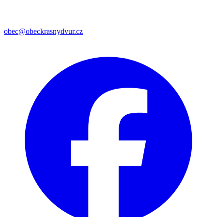
obec@obeckrasnydvur.cz