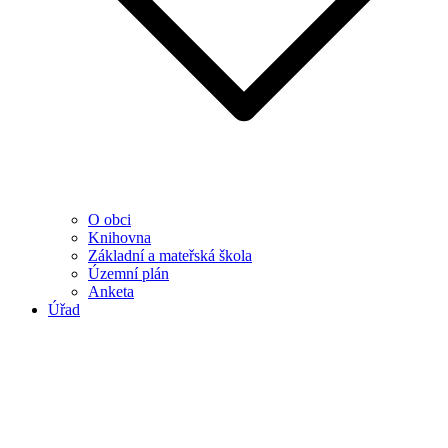
O obci
Knihovna
Základní a mateřská škola
Územní plán
Anketa
Úřad