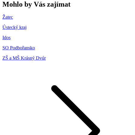
Mohlo by Vás zajímat
Žatec
Ústecký kraj
Idos
SO Podbořansko
ZŠ a MŠ Krásný Dvúr