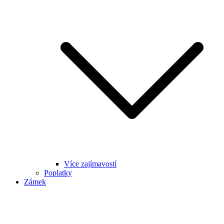
Více zajímavostí
Poplatky
Zámek